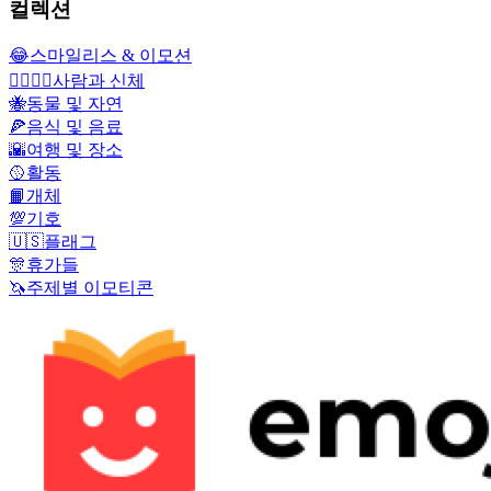
컬렉션
😂
스마일리스 & 이모션
👩‍❤️‍💋‍👨
사람과 신체
🐝
동물 및 자연
🍕
음식 및 음료
🌇
여행 및 장소
🥎
활동
📙
개체
💯
기호
🇺🇸
플래그
🎊
휴가들
🦄
주제별 이모티콘