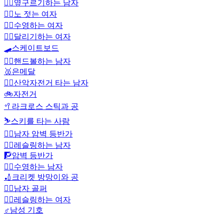
🤸‍♂️
옆구르기하는 남자
🚣‍♀️
노 젓는 여자
🏊‍♀️
수영하는 여자
🏃‍♀️
달리기하는 여자
🛹
스케이트보드
🤾‍♂️
핸드볼하는 남자
🥈
은메달
🚵‍♂️
산악자전거 타는 남자
🚲
자전거
🥍
라크로스 스틱과 공
⛷️
스키를 타는 사람
🧗‍♂️
남자 암벽 등반가
🤼‍♂️
레슬링하는 남자
🧗
암벽 등반가
🏊‍♂️
수영하는 남자
🏏
크리켓 방망이와 공
🏌️‍♂️
남자 골퍼
🤼‍♀️
레슬링하는 여자
♂️
남성 기호