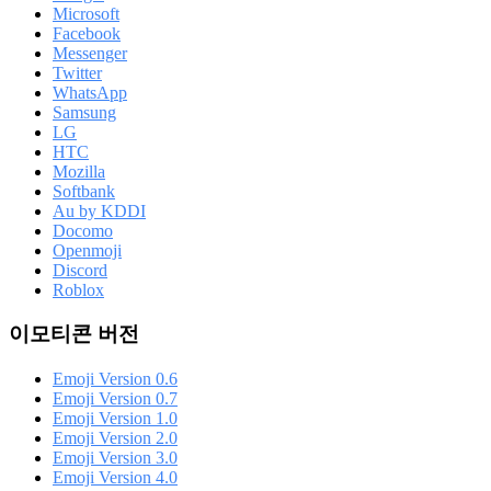
Microsoft
Facebook
Messenger
Twitter
WhatsApp
Samsung
LG
HTC
Mozilla
Softbank
Au by KDDI
Docomo
Openmoji
Discord
Roblox
이모티콘 버전
Emoji Version 0.6
Emoji Version 0.7
Emoji Version 1.0
Emoji Version 2.0
Emoji Version 3.0
Emoji Version 4.0