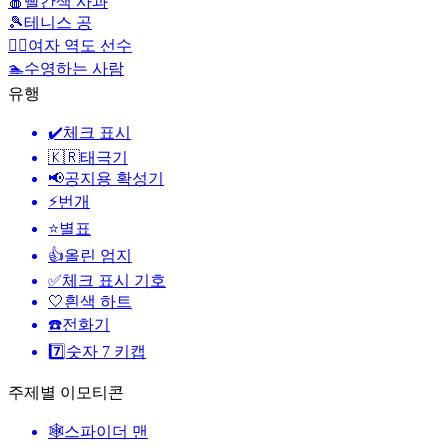
🍎
빨간색 사과
🎾
테니스 공
🏋️‍♀️
여자 역도 선수
🏊
수영하는 사람
유행
✔️
체크 표시
🇰🇷
태극기
📢
공지용 확성기
⚡
번개
⭐
별표
👍
올린 엄지
✅
체크 표시 기호
🤍
흰색 하트
☎️
전화기
7️⃣
숫자 7 키캡
주제별 이모티콘
🕸️
스파이더 맨