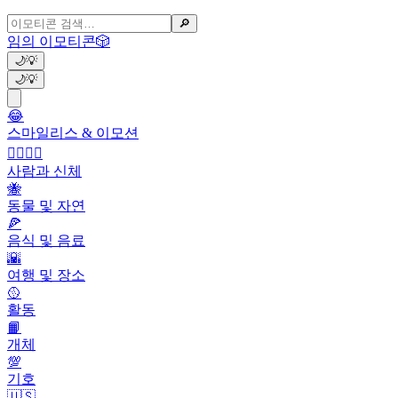
🔎
임의 이모티콘
🎲
🌙
💡
🌙
💡
😂
스마일리스 & 이모션
👩‍❤️‍💋‍👨
사람과 신체
🐝
동물 및 자연
🍕
음식 및 음료
🌇
여행 및 장소
🥎
활동
📙
개체
💯
기호
🇺🇸