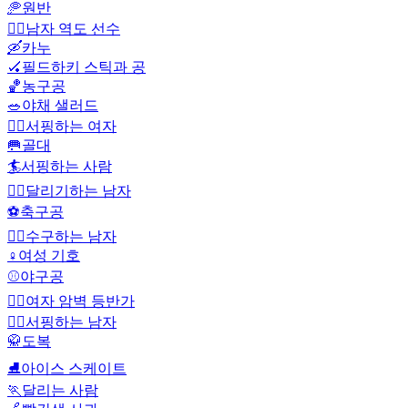
🥏
원반
🏋️‍♂️
남자 역도 선수
🛶
카누
🏑
필드하키 스틱과 공
🏀
농구공
🥗
야채 샐러드
🏄‍♀️
서핑하는 여자
🥅
골대
🏄
서핑하는 사람
🏃‍♂️
달리기하는 남자
⚽
축구공
🤽‍♂️
수구하는 남자
♀️
여성 기호
⚾
야구공
🧗‍♀️
여자 암벽 등반가
🏄‍♂️
서핑하는 남자
🥋
도복
⛸️
아이스 스케이트
🏃
달리는 사람