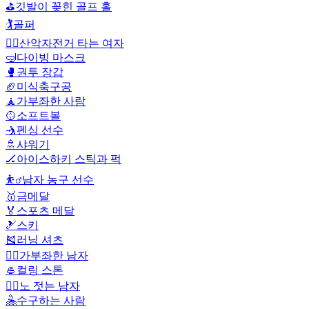
⛳
깃발이 꽂힌 골프 홀
🏌️
골퍼
🚵‍♀️
산악자전거 타는 여자
🤿
다이빙 마스크
🥊
권투 장갑
🏈
미식축구공
🧘
가부좌한 사람
🥎
소프트볼
🤺
펜싱 선수
🚿
샤워기
🏒
아이스하키 스틱과 퍽
⛹️‍♂️
남자 농구 선수
🥇
금메달
🏅
스포츠 메달
🎿
스키
🎽
러닝 셔츠
🧘‍♂️
가부좌한 남자
🥌
컬링 스톤
🚣‍♂️
노 젓는 남자
🤽
수구하는 사람