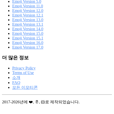
Emoji Version 5.0
Emoji Version 11.0
Emoji Version 12.0
Emoji Version 12.1
Emoji Version 13.0
Emoji Version 13.1
Emoji Version 14.0
Emoji Version 15.0
Emoji Version 15.1
Emoji Version 16.0
Emoji Version 17.0
더 많은 정보
Privacy Policy
Terms of Use
소개
FAQ
모든 이모티콘
2017-2026년에 ❤️, 🥛, 🐹로 제작되었습니다.