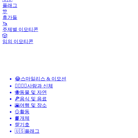
플래그
🎊
휴가들
🦄
주제별 이모티콘
🎲
임의 이모티콘
😂
스마일리스 & 이모션
👩‍❤️‍💋‍👨
사람과 신체
🐝
동물 및 자연
🍕
음식 및 음료
🌇
여행 및 장소
🥎
활동
📙
개체
💯
기호
🇺🇸
플래그