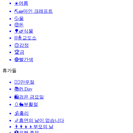
☀️
여름
⛏🧱
마인 크래프트
💦
물
🤑
돈
🌳🌿
식물
⛓️👮
교도소
🙃
감정
🏆
금
🔴
빨간색
휴가들
🙆‍♂️
만우절
📚
Pi Day
🛍
검은 금요일
🥚🐇
부활절
🕉
홀리
🚬
흡연의 날이 없습니다
👨‍👩‍👧‍👦
부모의 날
🏦
은행 휴무