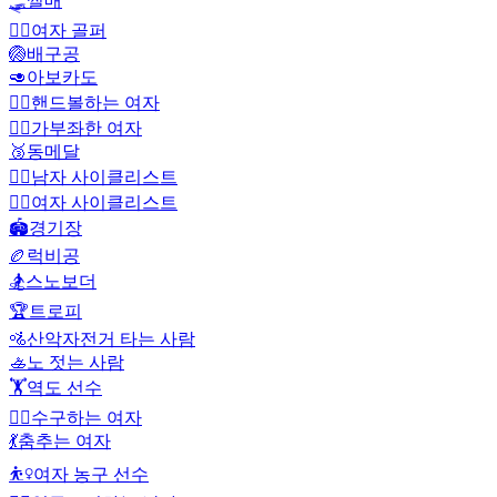
🛷
썰매
🏌️‍♀️
여자 골퍼
🏐
배구공
🥑
아보카도
🤾‍♀️
핸드볼하는 여자
🧘‍♀️
가부좌한 여자
🥉
동메달
🚴‍♂️
남자 사이클리스트
🚴‍♀️
여자 사이클리스트
🏟️
경기장
🏉
럭비공
🏂
스노보더
🏆
트로피
🚵
산악자전거 타는 사람
🚣
노 젓는 사람
🏋️
역도 선수
🤽‍♀️
수구하는 여자
💃
춤추는 여자
⛹️‍♀️
여자 농구 선수