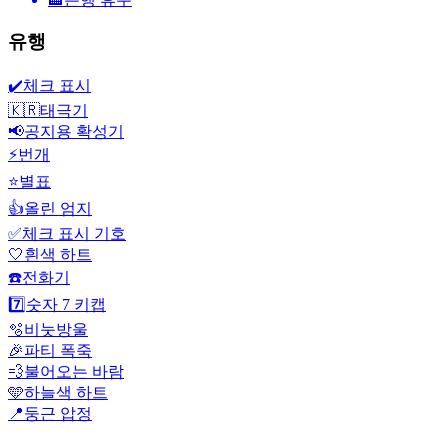
유행
✔️
체크 표시
🇰🇷
태극기
📢
공지용 확성기
⚡
번개
⭐
별표
👍
올린 엄지
✅
체크 표시 기호
🤍
흰색 하트
☎️
전화기
7️⃣
숫자 7 키캡
🫧
비눗방울
🎉
파티 폭죽
💨
불어오는 바람
🩵
하늘색 하트
📍
둥근 압정