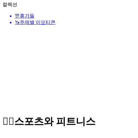
컬렉션
🎊
휴가들
🦄
주제별 이모티콘
🤾‍♀️
스포츠와 피트니스