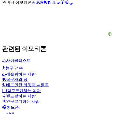
관련된 이모티콘
🚴
⛹️
🤼
🏓
🏸
🤸‍♀️
🤾
🤸
🎧
🛷
관련된 이모티콘
🚴
사이클리스트
⛹️
농구 선수
🤼
레슬링하는 사람
🏓
탁구채와 공
🏸
배드민턴 라켓과 셔틀콕
🤸‍♀️
옆구르기하는 여자
🤾
핸드볼하는 사람
🤸
옆구르기하는 사람
🎧
헤드폰