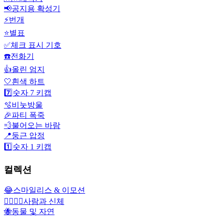
📢
공지용 확성기
⚡
번개
⭐
별표
✅
체크 표시 기호
☎️
전화기
👍
올린 엄지
🤍
흰색 하트
7️⃣
숫자 7 키캡
🫧
비눗방울
🎉
파티 폭죽
💨
불어오는 바람
📍
둥근 압정
1️⃣
숫자 1 키캡
컬렉션
😂
스마일리스 & 이모션
👩‍❤️‍💋‍👨
사람과 신체
🐝
동물 및 자연