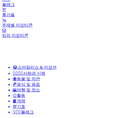
플래그
🎊
휴가들
🦄
주제별 이모티콘
🎲
임의 이모티콘
😂
스마일리스 & 이모션
👩‍❤️‍💋‍👨
사람과 신체
🐝
동물 및 자연
🍕
음식 및 음료
🌇
여행 및 장소
🥎
활동
📙
개체
💯
기호
🇺🇸
플래그