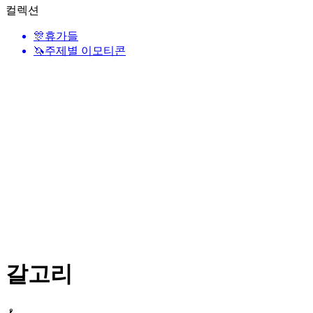
컬렉션
🎊
휴가들
🦄
주제별 이모티콘
갈고리