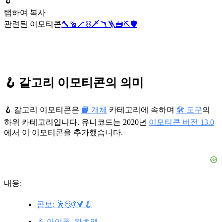
🪝
탭하여 복사
관련된 이모티콘
🔨
🔩
🦯
⛓️
🗡️
🪃
🪜
🧰
⛏️
🛡️
🪝 갈고리 이모티콘의 의미
🪝 갈고리 이모티콘은
📙 개체
카테고리에 속하며
🛠️ 도구
의
하위 카테고리입니다. 유니코드는 2020년
이모티콘 버전 13.0
에서 이 이모티콘을 추가했습니다.
내용:
콤보: 🕺😏💃🍹🪝
🪝 아이폰, 왓츠앱