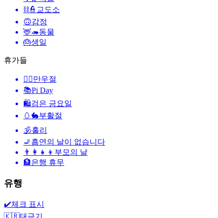
⛓️👮
교도소
🙃
감정
🦌🦔
동물
🎂
생일
휴가들
🙆‍♂️
만우절
📚
Pi Day
🛍
검은 금요일
🥚🐇
부활절
🕉
홀리
🚬
흡연의 날이 없습니다
👨‍👩‍👧‍👦
부모의 날
🏦
은행 휴무
유행
✔️
체크 표시
🇰🇷
태극기