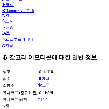
🗜️
죔쇠
⚒️
Hammer And Pick
🔧
렌치
🪓
도끼
🔫
물총
🪚
톱
🪛
스크루드라이버
⚖️
저울
🪝 갈고리 이모티콘에 대한 일반 정보
🪝 갈고리
성명
범주
📙개체
🛠️도구
소범주
🪝 1FA9D
유니코드 (정규화된)
유니코드 버전
E13.0
유행