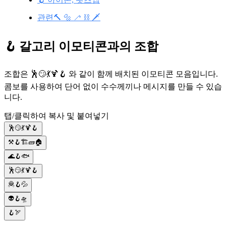
관련🔨 🔩 🦯 ⛓️ 🗡️
🪝 갈고리 이모티콘과의 조합
조합은 🕺😏💃🍹🪝 와 같이 함께 배치된 이모티콘 모음입니다.
콤보를 사용하여 단어 없이 수수께끼나 메시지를 만들 수 있습
니다.
탭/클릭하여 복사 및 붙여넣기
🕺😏💃🍹🪝
⚒️🪝🏗🧱🏠
🌊🪝🐟
🕺😏💃🍹🪝
🦧🪝💦
👽🪝🛸
🪝🏹