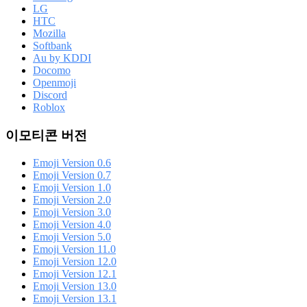
LG
HTC
Mozilla
Softbank
Au by KDDI
Docomo
Openmoji
Discord
Roblox
이모티콘 버전
Emoji Version 0.6
Emoji Version 0.7
Emoji Version 1.0
Emoji Version 2.0
Emoji Version 3.0
Emoji Version 4.0
Emoji Version 5.0
Emoji Version 11.0
Emoji Version 12.0
Emoji Version 12.1
Emoji Version 13.0
Emoji Version 13.1