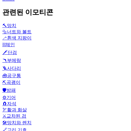
관련된 이모티콘
🔨
망치
🔩
너트와 볼트
🦯
흰색 지팡이
⛓️
체인
🗡️
단검
🪃
부메랑
🪜
사다리
🧰
공구통
⛏️
곡괭이
🛡️
방패
⚙️
기어
🧲
자석
🏹
활과 화살
⚔️
교차된 검
🛠️
망치와 렌치
🔗
고리 기호