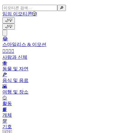
🔎
임의 이모티콘
🎲
🌙
💡
🌙
💡
😂
스마일리스 & 이모션
👩‍❤️‍💋‍👨
사람과 신체
🐝
동물 및 자연
🍕
음식 및 음료
🌇
여행 및 장소
🥎
활동
📙
개체
💯
기호
🇺🇸