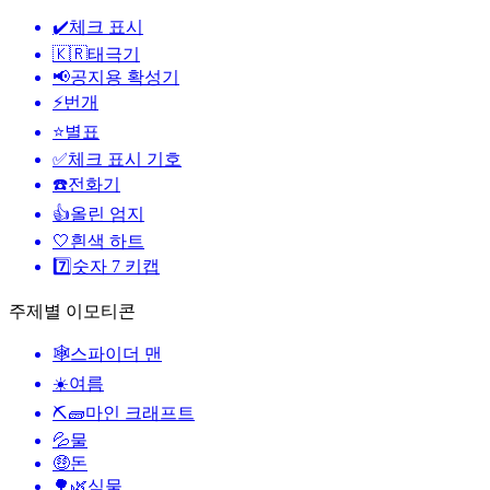
✔️
체크 표시
🇰🇷
태극기
📢
공지용 확성기
⚡
번개
⭐
별표
✅
체크 표시 기호
☎️
전화기
👍
올린 엄지
🤍
흰색 하트
7️⃣
숫자 7 키캡
주제별 이모티콘
🕸️
스파이더 맨
☀️
여름
⛏🧱
마인 크래프트
💦
물
🤑
돈
🌳🌿
식물