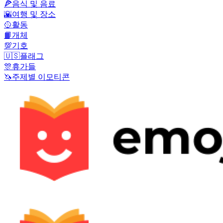
🍕
음식 및 음료
🌇
여행 및 장소
🥎
활동
📙
개체
💯
기호
🇺🇸
플래그
🎊
휴가들
🦄
주제별 이모티콘