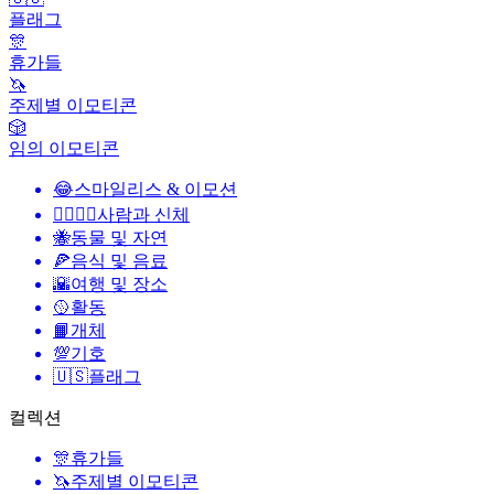
플래그
🎊
휴가들
🦄
주제별 이모티콘
🎲
임의 이모티콘
😂
스마일리스 & 이모션
👩‍❤️‍💋‍👨
사람과 신체
🐝
동물 및 자연
🍕
음식 및 음료
🌇
여행 및 장소
🥎
활동
📙
개체
💯
기호
🇺🇸
플래그
컬렉션
🎊
휴가들
🦄
주제별 이모티콘