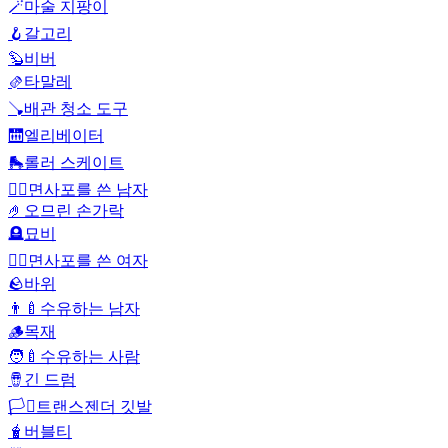
🪄
마술 지팡이
🪝
갈고리
🦫
비버
🫔
타말레
🪠
배관 청소 도구
🛗
엘리베이터
🛼
롤러 스케이트
👰‍♂️
면사포를 쓴 남자
🤌
오므린 손가락
🪦
묘비
👰‍♀️
면사포를 쓴 여자
🪨
바위
👨‍🍼
수유하는 남자
🪵
목재
🧑‍🍼
수유하는 사람
🪘
긴 드럼
🏳️‍⚧️
트랜스젠더 깃발
🧋
버블티