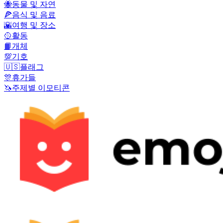
🐝
동물 및 자연
🍕
음식 및 음료
🌇
여행 및 장소
🥎
활동
📙
개체
💯
기호
🇺🇸
플래그
🎊
휴가들
🦄
주제별 이모티콘