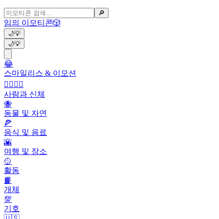
🔎
임의 이모티콘
🎲
🌙
💡
🌙
💡
😂
스마일리스 & 이모션
👩‍❤️‍💋‍👨
사람과 신체
🐝
동물 및 자연
🍕
음식 및 음료
🌇
여행 및 장소
🥎
활동
📙
개체
💯
기호
🇺🇸