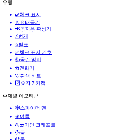
유행
✔️
체크 표시
🇰🇷
태극기
📢
공지용 확성기
⚡
번개
⭐
별표
✅
체크 표시 기호
👍
올린 엄지
☎️
전화기
🤍
흰색 하트
7️⃣
숫자 7 키캡
주제별 이모티콘
🕸️
스파이더 맨
☀️
여름
⛏🧱
마인 크래프트
💦
물
🤑
돈