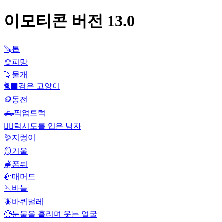
이모티콘 버전 13.0
🪚
톱
🫑
피망
🦭
물개
🐈‍⬛
검은 고양이
🪙
동전
🛻
픽업트럭
🤵‍♂️
턱시도를 입은 남자
🪱
지렁이
🪞
거울
🫕
퐁뒤
🦣
매머드
🪡
바늘
🪳
바퀴벌레
🥲
눈물을 흘리며 웃는 얼굴