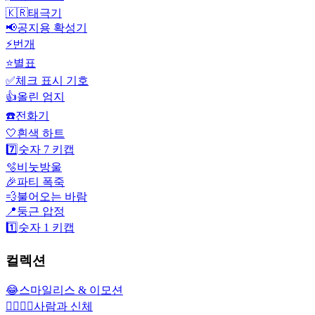
🇰🇷
태극기
📢
공지용 확성기
⚡
번개
⭐
별표
✅
체크 표시 기호
👍
올린 엄지
☎️
전화기
🤍
흰색 하트
7️⃣
숫자 7 키캡
🫧
비눗방울
🎉
파티 폭죽
💨
불어오는 바람
📍
둥근 압정
1️⃣
숫자 1 키캡
컬렉션
😂
스마일리스 & 이모션
👩‍❤️‍💋‍👨
사람과 신체