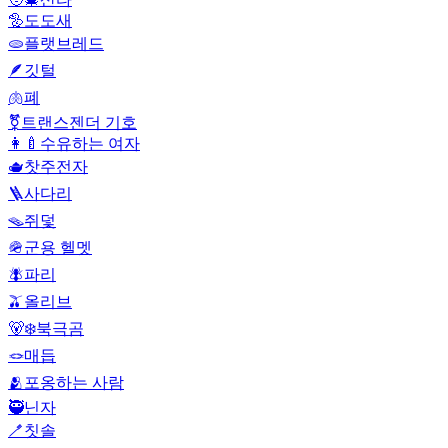
🦤
도도새
🫓
플랫브레드
🪶
깃털
🫁
폐
⚧️
트랜스젠더 기호
👩‍🍼
수유하는 여자
🫖
찻주전자
🪜
사다리
🪤
쥐덫
🪖
군용 헬멧
🪰
파리
🫒
올리브
🐻‍❄️
북극곰
🪢
매듭
🫂
포옹하는 사람
🥷
닌자
🪥
칫솔