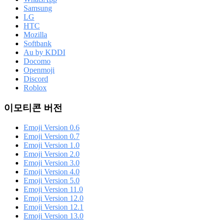
Samsung
LG
HTC
Mozilla
Softbank
Au by KDDI
Docomo
Openmoji
Discord
Roblox
이모티콘 버전
Emoji Version 0.6
Emoji Version 0.7
Emoji Version 1.0
Emoji Version 2.0
Emoji Version 3.0
Emoji Version 4.0
Emoji Version 5.0
Emoji Version 11.0
Emoji Version 12.0
Emoji Version 12.1
Emoji Version 13.0