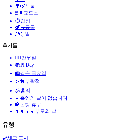
🌳🌿
식물
⛓️👮
교도소
🙃
감정
🦌🦔
동물
🎂
생일
휴가들
🙆‍♂️
만우절
📚
Pi Day
🛍
검은 금요일
🥚🐇
부활절
🕉
홀리
🚬
흡연의 날이 없습니다
🏦
은행 휴무
👨‍👩‍👧‍👦
부모의 날
유행
✔️
체크 표시