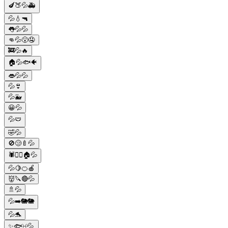
🍆🍑💦🚑
💦💧🔫
👅💦💦
👊💦😮🤤
🚒💦🔥
🏠💦🐟🐠
👄💦💦
💦👙
💦🐳
😀💦
💦🩲
🤣💦
🚫😢🍼💦
🕷️🚶‍♂️🏠💦
💦🍋🍊🍎
👹🔪🔴💦
🚿💦
💦➡️🐘🐘
💦🐬
✨🐟♓💦