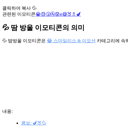
클릭하여 복사 💦
관련된 이모티콘
😭
😓
🤧
🚰
😰
✊
😅
🍑
🚿
🍆
💦 땀 방울 이모티콘의 의미
💦 땀방울 이모티콘은
😂 스마일리스 & 이모션
카테고리에 속
내용:
콤보: 🍆🍑💦