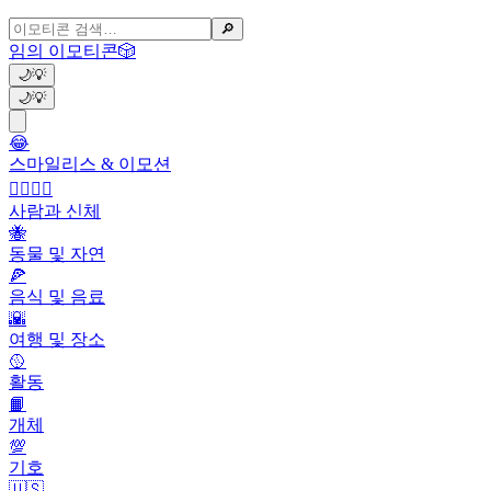
🔎
임의 이모티콘
🎲
🌙
💡
🌙
💡
😂
스마일리스 & 이모션
👩‍❤️‍💋‍👨
사람과 신체
🐝
동물 및 자연
🍕
음식 및 음료
🌇
여행 및 장소
🥎
활동
📙
개체
💯
기호
🇺🇸