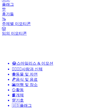
플래그
🎊
휴가들
🦄
주제별 이모티콘
🎲
임의 이모티콘
😂
스마일리스 & 이모션
👩‍❤️‍💋‍👨
사람과 신체
🐝
동물 및 자연
🍕
음식 및 음료
🌇
여행 및 장소
🥎
활동
📙
개체
💯
기호
🇺🇸
플래그