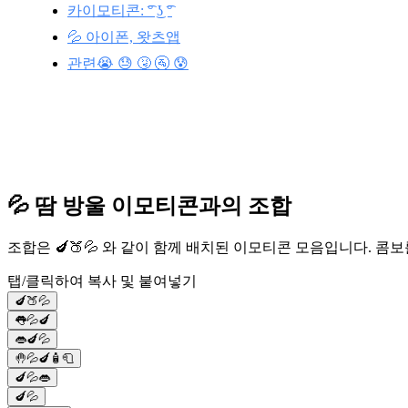
카이모티콘: ͡° ͜ʖ ͡°
💦 아이폰, 왓츠앱
관련😭 😓 🤧 🚰 😰
💦 땀 방울 이모티콘과의 조합
조합은 🍆🍑💦 와 같이 함께 배치된 이모티콘 모음입니다. 
탭/클릭하여 복사 및 붙여넣기
🍆🍑💦
👅💦🍆
👄🍆💦
🤚💦🍆🧴🧻
🍆💦👄
🍆💦