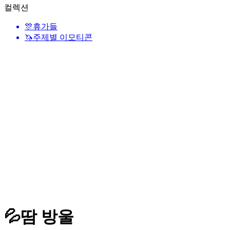
컬렉션
🎊
휴가들
🦄
주제별 이모티콘
💦
땀 방울