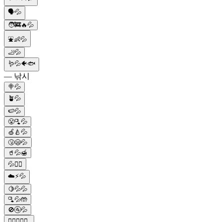
🗣️💦
🧑‍🚒🔥💦
⛲👶💦
🦶💦
🪱💦🐠🐟
— 낚시
🍭💦
🪴💦
🍉💦
😤🫗💦
🍏🍐💦
🤧😪💦
🥤💦🍯
💦🏊‍♂️
☁️⚡💦
🍋💦💦
🫗💦🤲
🚫🚰💦
🏊‍♂️🏄‍♀️💦