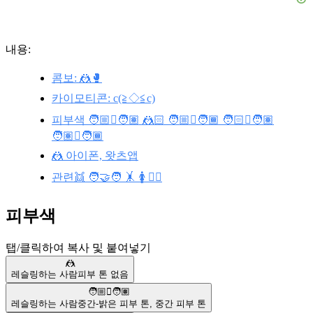
내용:
콤보: 🤼🥊
카이모티콘: c(≧◇≦c)
피부색 🧑🏼‍🫯‍🧑🏽 🤼🏻 🧑🏼‍🫯‍🧑🏾 🧑🏻‍🫯‍🧑🏽
🧑🏽‍🫯‍🧑🏾
🤼 아이폰, 왓츠앱
관련👯 🧑‍🤝‍🧑 🤸 🚺 🤼‍♂️
피부색
탭/클릭하여 복사 및 붙여넣기
🤼
레슬링하는 사람
피부 톤 없음
🧑🏼‍🫯‍🧑🏽
레슬링하는 사람
중간-밝은 피부 톤
,
중간 피부 톤