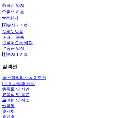
👍
올린 엄지
🤍
흰색 하트
☎️
전화기
7️⃣
숫자 7 키캡
🫧
비눗방울
🎉
파티 폭죽
💨
불어오는 바람
📍
둥근 압정
1️⃣
숫자 1 키캡
컬렉션
😂
스마일리스 & 이모션
👩‍❤️‍💋‍👨
사람과 신체
🐝
동물 및 자연
🍕
음식 및 음료
🌇
여행 및 장소
🥎
활동
📙
개체
💯
기호