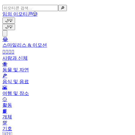
🔎
임의 이모티콘
🎲
🌙
💡
🌙
💡
😂
스마일리스 & 이모션
👩‍❤️‍💋‍👨
사람과 신체
🐝
동물 및 자연
🍕
음식 및 음료
🌇
여행 및 장소
🥎
활동
📙
개체
💯
기호
🇺🇸