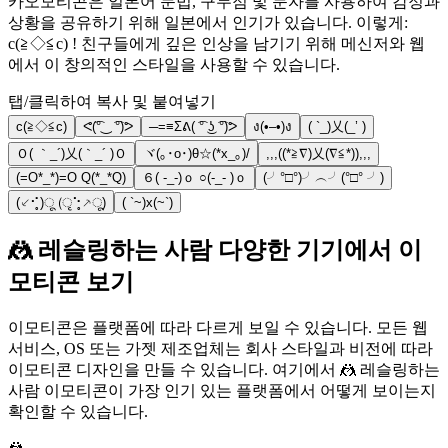
카오모티콘은 일본어 문법, 구두점 및 문자를 사용하여 감정과
상황을 공유하기 위해 일본에서 인기가 있습니다. 이렇게:
c(≧◇≦c) ! 친구들에게 깊은 인상을 남기기 위해 메신저와 웹
에서 이 창의적인 스타일을 사용할 수 있습니다.
탭/클릭하여 복사 및 붙여넣기
c(≧◇≦c)
ᕙ(͡°‿ ͡°)ᕗ
─=≡Σᕕ( ͡° ͜ʖ ͡°)ᕗ
ง(•–•)ง
( `_)乂(_’ )
Ｏ( ｀_´)乂(｀_´ )Ｏ
ヾ(｡･o･)θ☆(*x_｡)/
,,,((*≧∇)乂(∇≦*)),,,
(=O*_*)=O Q(*_*Q)
６( -_-)ｏ ○(-_- )ｏ
(╯°□°)╯︵╯(°□° ╯)
(⸔⠊̥)ू (ृ⠑̥⸕ू)
( `~)x(~`)
🤼 레슬링하는 사람 다양한 기기에서 이
모티콘 보기
이모티콘은 플랫폼에 따라 다르게 보일 수 있습니다. 모든 웹
서비스, OS 또는 가젯 제조업체는 회사 스타일과 비전에 따라
이모티콘 디자인을 만들 수 있습니다. 여기에서 🤼 레슬링하는
사람 이모티콘이 가장 인기 있는 플랫폼에서 어떻게 보이는지
확인할 수 있습니다.
🤼