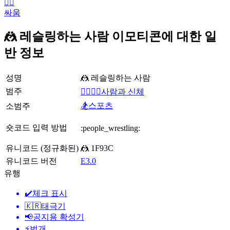
🤼‍♂️
싸움
🤼 레슬링하는 사람 이모티콘에 대한 일
반 정보
성명
🤼 레슬링하는 사람
범주
👩‍❤️‍💋‍👨사람과 신체
🏂스포츠
소범주
숏코드 입력 방법
:people_wrestling:
유니코드 (정규화된)
🤼 1F93C
유니코드 버전
E3.0
유행
✔️
체크 표시
🇰🇷
태극기
📢
공지용 확성기
⚡
번개