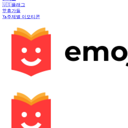
🇺🇸
플래그
🎊
휴가들
🦄
주제별 이모티콘