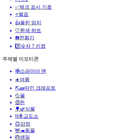
✅
체크 표시 기호
⭐
별표
👍
올린 엄지
🤍
흰색 하트
☎️
전화기
7️⃣
숫자 7 키캡
주제별 이모티콘
🕸️
스파이더 맨
☀️
여름
⛏🧱
마인 크래프트
💦
물
🤑
돈
🌳🌿
식물
⛓️👮
교도소
🙃
감정
🦌🦔
동물
🎂
생일