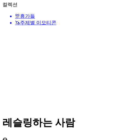
컬렉션
🎊
휴가들
🦄
주제별 이모티콘
레슬링하는 사람
🤼