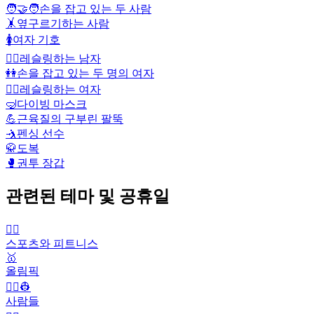
🧑‍🤝‍🧑
손을 잡고 있는 두 사람
🤸
옆구르기하는 사람
🚺
여자 기호
🤼‍♂️
레슬링하는 남자
👭
손을 잡고 있는 두 명의 여자
🤼‍♀️
레슬링하는 여자
🤿
다이빙 마스크
💪
근육질의 구부린 팔뚝
🤺
펜싱 선수
🥋
도복
🥊
권투 장갑
관련된 테마 및 공휴일
🤾‍♀️
스포츠와 피트니스
🥇
올림픽
👨‍✈️👷
사람들