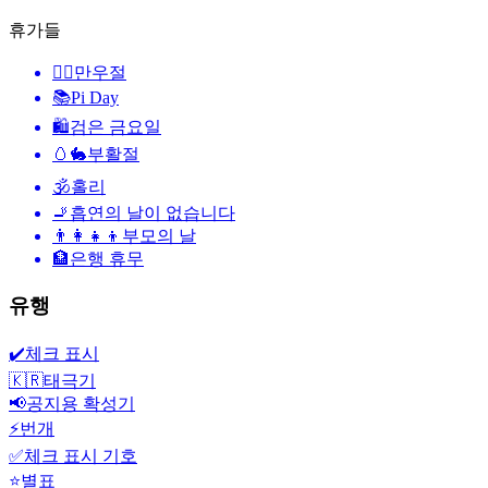
휴가들
🙆‍♂️
만우절
📚
Pi Day
🛍
검은 금요일
🥚🐇
부활절
🕉
홀리
🚬
흡연의 날이 없습니다
👨‍👩‍👧‍👦
부모의 날
🏦
은행 휴무
유행
✔️
체크 표시
🇰🇷
태극기
📢
공지용 확성기
⚡
번개
✅
체크 표시 기호
⭐
별표