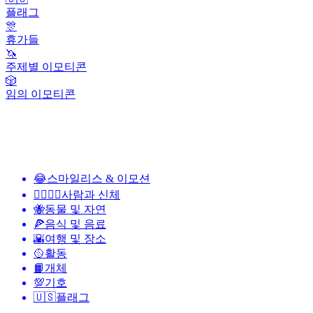
플래그
🎊
휴가들
🦄
주제별 이모티콘
🎲
임의 이모티콘
😂
스마일리스 & 이모션
👩‍❤️‍💋‍👨
사람과 신체
🐝
동물 및 자연
🍕
음식 및 음료
🌇
여행 및 장소
🥎
활동
📙
개체
💯
기호
🇺🇸
플래그