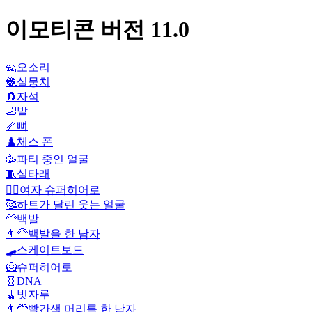
이모티콘 버전 11.0
🦡
오소리
🧶
실뭉치
🧲
자석
🦶
발
🦴
뼈
♟️
체스 폰
🥳
파티 중인 얼굴
🧵
실타래
🦸‍♀️
여자 슈퍼히어로
🥰
하트가 달린 웃는 얼굴
🦳
백발
👨‍🦳
백발을 한 남자
🛹
스케이트보드
🦸
슈퍼히어로
🧬
DNA
🧹
빗자루
👨‍🦰
빨간색 머리를 한 남자