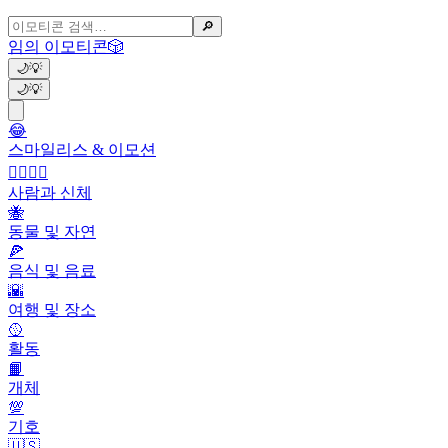
🔎
임의 이모티콘
🎲
🌙
💡
🌙
💡
😂
스마일리스 & 이모션
👩‍❤️‍💋‍👨
사람과 신체
🐝
동물 및 자연
🍕
음식 및 음료
🌇
여행 및 장소
🥎
활동
📙
개체
💯
기호
🇺🇸