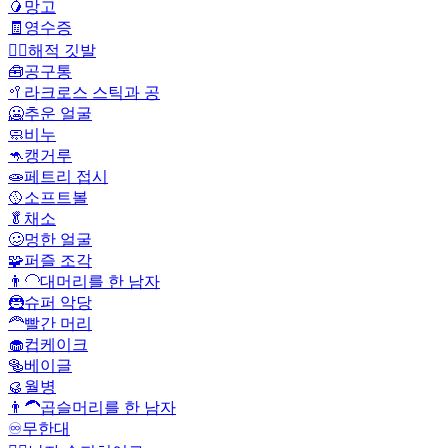
🥭
망고
🧾
영수증
🏴‍☠️
해적 깃발
🧰
공구통
🥍
라크로스 스틱과 공
🥶
추운 얼굴
🧼
비누
🦘
캥거루
🧫
페트리 접시
🥎
소프트볼
🥬
채소
🥴
멍한 얼굴
🧩
퍼즐 조각
👨‍🦲
대머리를 한 남자
🦹
슈퍼 악당
🦰
빨간 머리
🧁
컵케이크
🥯
베이글
🥮
월병
👨‍🦱
곱슬머리를 한 남자
♾️
무한대