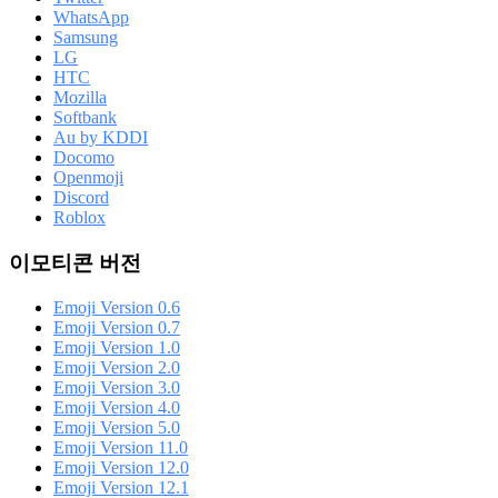
WhatsApp
Samsung
LG
HTC
Mozilla
Softbank
Au by KDDI
Docomo
Openmoji
Discord
Roblox
이모티콘 버전
Emoji Version 0.6
Emoji Version 0.7
Emoji Version 1.0
Emoji Version 2.0
Emoji Version 3.0
Emoji Version 4.0
Emoji Version 5.0
Emoji Version 11.0
Emoji Version 12.0
Emoji Version 12.1