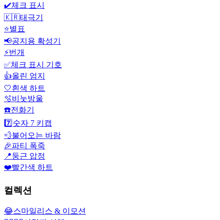
✔️
체크 표시
🇰🇷
태극기
⭐
별표
📢
공지용 확성기
⚡
번개
✅
체크 표시 기호
👍
올린 엄지
🤍
흰색 하트
🫧
비눗방울
☎️
전화기
7️⃣
숫자 7 키캡
💨
불어오는 바람
🎉
파티 폭죽
📍
둥근 압정
❤️
빨간색 하트
컬렉션
😂
스마일리스 & 이모션