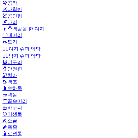
🦚
공작
🧭
나침반
🧸
곰인형
🦵
다리
👩‍🦳
백발을 한 여자
🦲
대머리
🦟
모기
🦹‍♀️
여자 슈퍼 악당
🦹‍♂️
남자 슈퍼 악당
🦝
너구리
🧷
안전핀
🦷
치아
🦢
백조
🧳
수하물
🧱
벽돌
🦱
곱슬머리
🧺
바구니
🦠
미생물
🧂
소금
🧨
폭죽
🧴
로션통