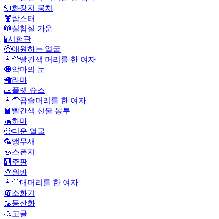
🧻
화장지 뭉치
🦞
랍스터
🥼
실험실 가운
🧪
시험관
🥺
애원하는 얼굴
👩‍🦰
빨간색 머리를 한 여자
🧿
악마의 눈
🦙
라마
🥿
플랫 슈즈
👩‍🦱
곱슬머리를 한 여자
🧧
빨간색 선물 봉투
🦛
하마
🥵
더운 얼굴
🦜
앵무새
🧽
스폰지
🧮
주판
🥏
원반
👩‍🦲
대머리를 한 여자
🧯
소화기
🥾
등산화
🥽
고글