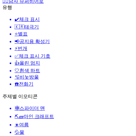
🦸‍♂️
남자 슈퍼히어로
유행
✔️
체크 표시
🇰🇷
태극기
⭐
별표
📢
공지용 확성기
⚡
번개
✅
체크 표시 기호
👍
올린 엄지
🤍
흰색 하트
🫧
비눗방울
☎️
전화기
주제별 이모티콘
🕸️
스파이더 맨
⛏🧱
마인 크래프트
☀️
여름
💦
물