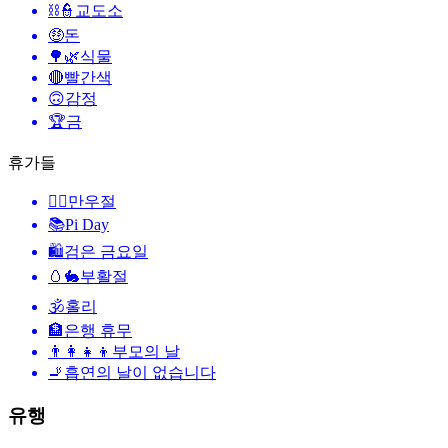
⛓️👮
교도소
🤑
돈
🌳🌿
식물
🔴
빨간색
🙃
감정
🏆
금
휴가들
🙆‍♂️
만우절
📚
Pi Day
🛍
검은 금요일
🥚🐇
부활절
🕉
홀리
🏦
은행 휴무
👨‍👩‍👧‍👦
부모의 날
🚬
흡연의 날이 없습니다
유행