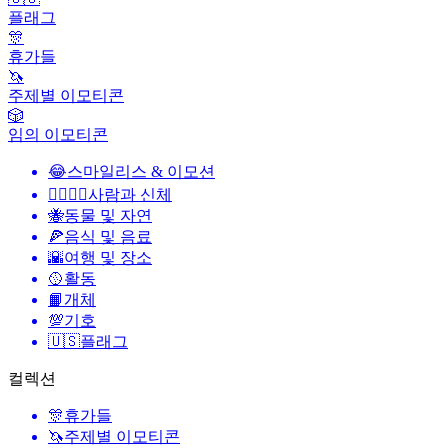
플래그
🎊
휴가들
🦄
주제별 이모티콘
🎲
임의 이모티콘
😂
스마일리스 & 이모션
👩‍❤️‍💋‍👨
사람과 신체
🐝
동물 및 자연
🍕
음식 및 음료
🌇
여행 및 장소
🥎
활동
📙
개체
💯
기호
🇺🇸
플래그
컬렉션
🎊
휴가들
🦄
주제별 이모티콘