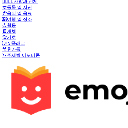
👩‍❤️‍💋‍👨
사람과 신체
🐝
동물 및 자연
🍕
음식 및 음료
🌇
여행 및 장소
🥎
활동
📙
개체
💯
기호
🇺🇸
플래그
🎊
휴가들
🦄
주제별 이모티콘