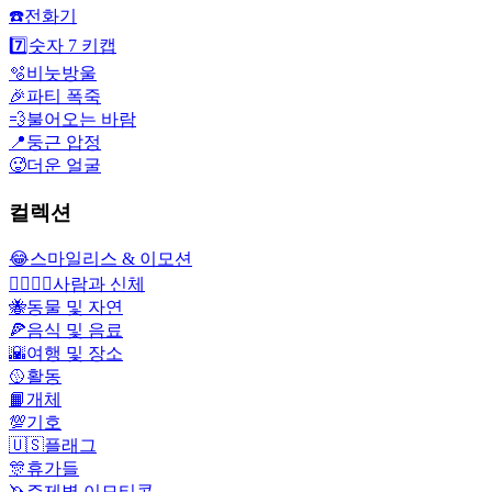
☎️
전화기
7️⃣
숫자 7 키캡
🫧
비눗방울
🎉
파티 폭죽
💨
불어오는 바람
📍
둥근 압정
🥵
더운 얼굴
컬렉션
😂
스마일리스 & 이모션
👩‍❤️‍💋‍👨
사람과 신체
🐝
동물 및 자연
🍕
음식 및 음료
🌇
여행 및 장소
🥎
활동
📙
개체
💯
기호
🇺🇸
플래그
🎊
휴가들
🦄
주제별 이모티콘