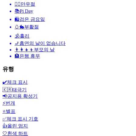
🙆‍♂️
만우절
📚
Pi Day
🛍
검은 금요일
🥚🐇
부활절
🕉
홀리
🚬
흡연의 날이 없습니다
👨‍👩‍👧‍👦
부모의 날
🏦
은행 휴무
유행
✔️
체크 표시
🇰🇷
태극기
📢
공지용 확성기
⚡
번개
⭐
별표
✅
체크 표시 기호
👍
올린 엄지
🤍
흰색 하트