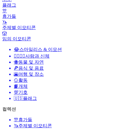
플래그
🎊
휴가들
🦄
주제별 이모티콘
🎲
임의 이모티콘
😂
스마일리스 & 이모션
👩‍❤️‍💋‍👨
사람과 신체
🐝
동물 및 자연
🍕
음식 및 음료
🌇
여행 및 장소
🥎
활동
📙
개체
💯
기호
🇺🇸
플래그
컬렉션
🎊
휴가들
🦄
주제별 이모티콘