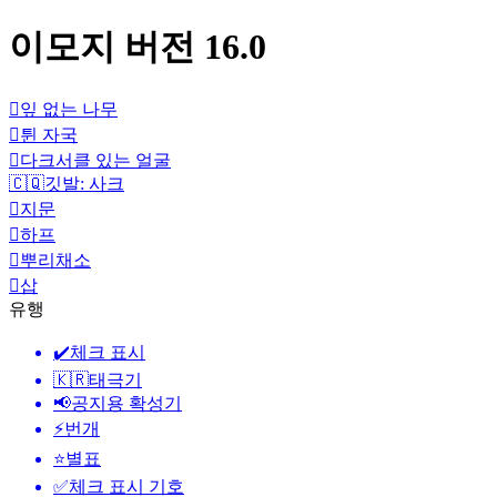
이모지 버전 16.0
🪾
잎 없는 나무
🫟
튄 자국
🫩
다크서클 있는 얼굴
🇨🇶
깃발: 사크
🫆
지문
🪉
하프
🫜
뿌리채소
🪏
삽
유행
✔️
체크 표시
🇰🇷
태극기
📢
공지용 확성기
⚡
번개
⭐
별표
✅
체크 표시 기호