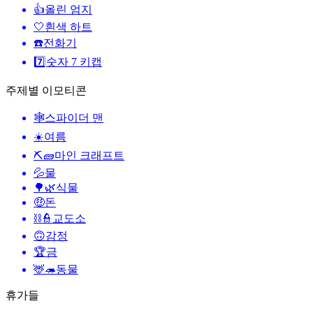
👍
올린 엄지
🤍
흰색 하트
☎️
전화기
7️⃣
숫자 7 키캡
주제별 이모티콘
🕸️
스파이더 맨
☀️
여름
⛏🧱
마인 크래프트
💦
물
🌳🌿
식물
🤑
돈
⛓️👮
교도소
🙃
감정
🏆
금
🦌🦔
동물
휴가들