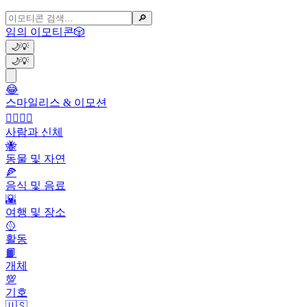
🔎
임의 이모티콘
🎲
🌙
💡
🌙
💡
😂
스마일리스 & 이모션
👩‍❤️‍💋‍👨
사람과 신체
🐝
동물 및 자연
🍕
음식 및 음료
🌇
여행 및 장소
🥎
활동
📙
개체
💯
기호
🇺🇸