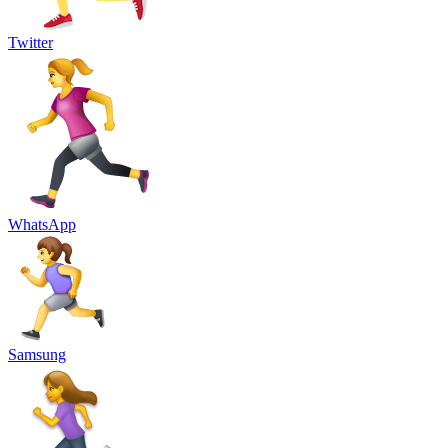
Twitter
WhatsApp
Samsung