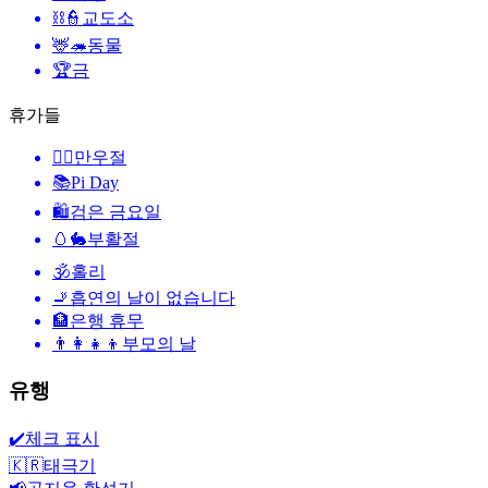
⛓️👮
교도소
🦌🦔
동물
🏆
금
휴가들
🙆‍♂️
만우절
📚
Pi Day
🛍
검은 금요일
🥚🐇
부활절
🕉
홀리
🚬
흡연의 날이 없습니다
🏦
은행 휴무
👨‍👩‍👧‍👦
부모의 날
유행
✔️
체크 표시
🇰🇷
태극기