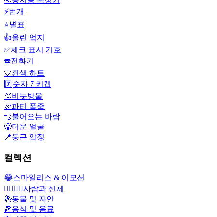
📢
공지용 확성기
⚡
번개
⭐
별표
👍
올린 엄지
✅
체크 표시 기호
☎️
전화기
🤍
흰색 하트
7️⃣
숫자 7 키캡
🫧
비눗방울
🎉
파티 폭죽
💨
불어오는 바람
🥵
더운 얼굴
📍
둥근 압정
컬렉션
😂
스마일리스 & 이모션
👩‍❤️‍💋‍👨
사람과 신체
🐝
동물 및 자연
🍕
음식 및 음료