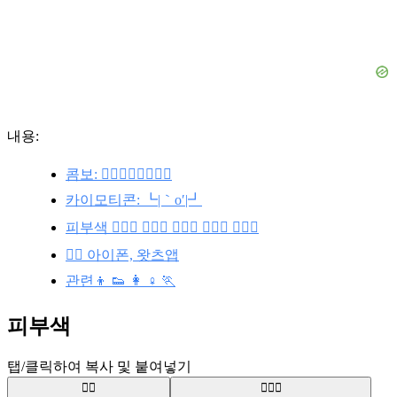
내용:
콤보: 🏃‍♀️🧘‍♀️⛹️‍♀️🏊‍♀️
카이모티콘: ┗|｀o′|┛
피부색 🏃🏾‍♀️ 🏃🏿‍♀️ 🏃🏻‍♀️ 🏃🏽‍♀️ 🏃🏼‍♀️
🏃‍♀️ 아이폰, 왓츠앱
관련👦 👟 👩 ♀️ 🏃
피부색
탭/클릭하여 복사 및 붙여넣기
🏃‍♀️
🏃🏾‍♀️