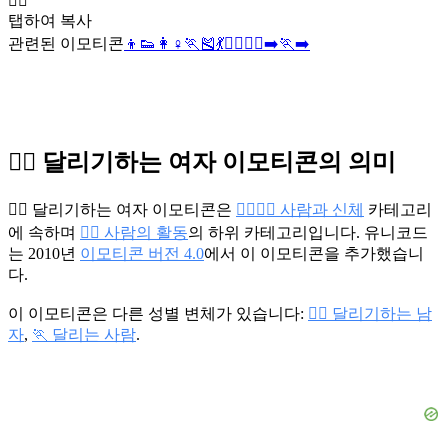
🏃‍♀️
탭하여 복사
관련된 이모티콘
👦
👟
👩
♀️
🏃
🎽
💃
🏃‍♂️
🏃‍♂️‍➡️
🏃‍➡️
🏃‍♀️ 달리기하는 여자 이모티콘의 의미
🏃‍♀️ 달리기하는 여자 이모티콘은
👩‍❤️‍💋‍👨 사람과 신체
카테고리
에 속하며
💆‍♂️ 사람의 활동
의 하위 카테고리입니다. 유니코드
는 2010년
이모티콘 버전 4.0
에서 이 이모티콘을 추가했습니
다.
이 이모티콘은 다른 성별 변체가 있습니다:
🏃‍♂️ 달리기하는 남
자
,
🏃 달리는 사람
.