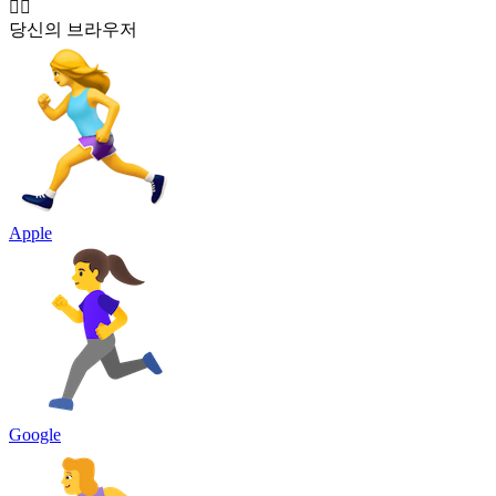
🏃‍♀️
당신의 브라우저
Apple
Google