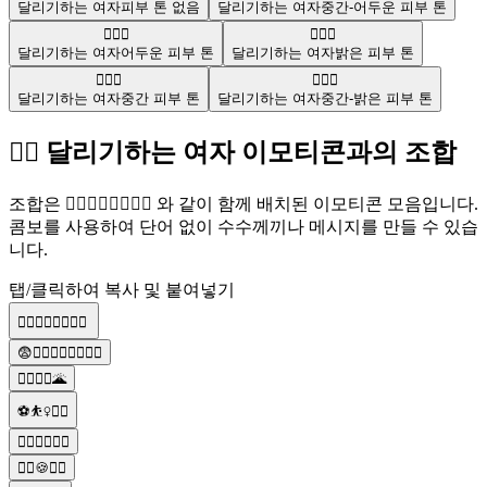
달리기하는 여자
피부 톤 없음
달리기하는 여자
중간-어두운 피부 톤
🏃🏿‍♀️
🏃🏻‍♀️
달리기하는 여자
어두운 피부 톤
달리기하는 여자
밝은 피부 톤
🏃🏽‍♀️
🏃🏼‍♀️
달리기하는 여자
중간 피부 톤
달리기하는 여자
중간-밝은 피부 톤
🏃‍♀️ 달리기하는 여자 이모티콘과의 조합
조합은 🏃‍♀️🧘‍♀️⛹️‍♀️🏊‍♀️ 와 같이 함께 배치된 이모티콘 모음입니다.
콤보를 사용하여 단어 없이 수수께끼나 메시지를 만들 수 있습
니다.
탭/클릭하여 복사 및 붙여넣기
🏃‍♀️🧘‍♀️⛹️‍♀️🏊‍♀️
😨🧟‍♂️🧟‍♀️🧟‍♂️🏃‍♀️
🏃‍♂️🏃‍♀️🌋
⚽️⛹️‍♀️🏃‍♀️
🏊‍♀️🚴‍♀️🏃‍♀️
🏃‍♂️🍪🏃‍♀️