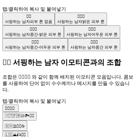
탭/클릭하여 복사 및 붙여넣기
🏄‍♂️
🏄🏻‍♂️
서핑하는 남자
피부 톤 없음
서핑하는 남자
밝은 피부 톤
🏄🏼‍♂️
🏄🏿‍♂️
서핑하는 남자
중간-밝은 피부 톤
서핑하는 남자
어두운 피부 톤
🏄🏾‍♂️
🏄🏽‍♂️
서핑하는 남자
중간-어두운 피부 톤
서핑하는 남자
중간 피부 톤
🏄‍♂️ 서핑하는 남자 이모티콘과의 조합
조합은 🏄‍♂️🆙🐔 와 같이 함께 배치된 이모티콘 모음입니다. 콤보
를 사용하여 단어 없이 수수께끼나 메시지를 만들 수 있습니
다.
탭/클릭하여 복사 및 붙여넣기
🏄‍♂️🆙🐔
🇾🇹🇫🇷🐚🏞️🏄‍♂️
🇸🇻⛱️🏄‍♂️☕
🇱🇨🌋🎣🏄‍♂️