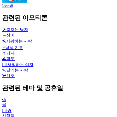
Icons8
관련된 이모티콘
🕺
춤추는 남자
🦈
상어
🏄
서핑하는 사람
♂️
남성 기호
👨
남자
🌊
파도
🏄‍♀️
서핑하는 여자
🏃
달리는 사람
🪸
산호
관련된 테마 및 공휴일
💦
물
👨‍✈️👷
사람들