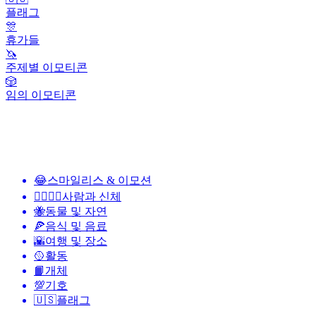
플래그
🎊
휴가들
🦄
주제별 이모티콘
🎲
임의 이모티콘
😂
스마일리스 & 이모션
👩‍❤️‍💋‍👨
사람과 신체
🐝
동물 및 자연
🍕
음식 및 음료
🌇
여행 및 장소
🥎
활동
📙
개체
💯
기호
🇺🇸
플래그