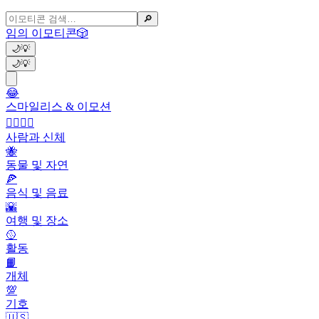
🔎
임의 이모티콘
🎲
🌙
💡
🌙
💡
😂
스마일리스 & 이모션
👩‍❤️‍💋‍👨
사람과 신체
🐝
동물 및 자연
🍕
음식 및 음료
🌇
여행 및 장소
🥎
활동
📙
개체
💯
기호
🇺🇸