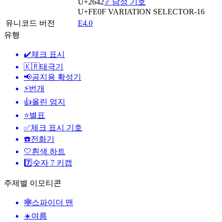
U+2642
♂️ 남성 기호
U+FE0F
VARIATION SELECTOR-16
유니코드 버전
E4.0
유행
✔️
체크 표시
🇰🇷
태극기
📢
공지용 확성기
⚡
번개
👍
올린 엄지
⭐
별표
✅
체크 표시 기호
☎️
전화기
🤍
흰색 하트
7️⃣
숫자 7 키캡
주제별 이모티콘
🕸️
스파이더 맨
☀️
여름