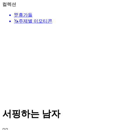
컬렉션
🎊
휴가들
🦄
주제별 이모티콘
서핑하는 남자