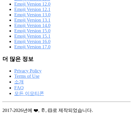
Emoji Version 12.0
Emoji Version 12.1
Emoji Version 13.0
Emoji Version 13.1
Emoji Version 14.0
Emoji Version 15.0
Emoji Version 15.1
Emoji Version 16.0
Emoji Version 17.0
더 많은 정보
Privacy Policy
Terms of Use
소개
FAQ
모든 이모티콘
2017-2026년에 ❤️, 🥛, 🐹로 제작되었습니다.