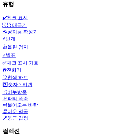
유행
✔️
체크 표시
🇰🇷
태극기
📢
공지용 확성기
⚡
번개
👍
올린 엄지
⭐
별표
✅
체크 표시 기호
☎️
전화기
🤍
흰색 하트
7️⃣
숫자 7 키캡
🫧
비눗방울
🎉
파티 폭죽
💨
불어오는 바람
🥵
더운 얼굴
📍
둥근 압정
컬렉션