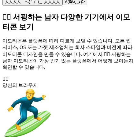
人人人人 へ( ﾟｪﾟ)＿ 人人人人
ᕕ(✿◕‿◕)ᕗ
🏄‍♂️ 서핑하는 남자 다양한 기기에서 이모
티콘 보기
이모티콘은 플랫폼에 따라 다르게 보일 수 있습니다. 모든 웹
서비스, OS 또는 가젯 제조업체는 회사 스타일과 비전에 따라
이모티콘 디자인을 만들 수 있습니다. 여기에서 🏄‍♂️ 서핑하는
남자 이모티콘이 가장 인기 있는 플랫폼에서 어떻게 보이는지
확인할 수 있습니다.
🏄‍♂️
당신의 브라우저