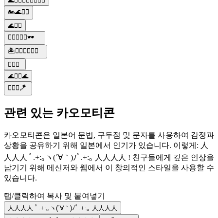
🌊🏄‍♂️🏄‍♀️🏊‍♂️🏊‍♀️
🏍️🌊🏄‍♂️
🌊🏄‍♂️
🏄‍♂️🌊🌞🍹🕶️
🏝️🏄‍♂️🏄‍♀️🌊🌴
🏄‍♂️🌊
🌊🏄‍♂️🌊
🏄‍♂️🌊🪁
관련 있는 카오모티콘
카오모티콘은 일본어 문법, 구두점 및 문자를 사용하여 감정과
상황을 공유하기 위해 일본에서 인기가 있습니다. 이렇게: 人
人人人 ﾟ.+:｡ヽ(´∀｀)ﾉﾟ.+:｡ 人人人人 ! 친구들에게 깊은 인상을
남기기 위해 메신저와 웹에서 이 창의적인 스타일을 사용할 수
있습니다.
탭/클릭하여 복사 및 붙여넣기
人人人人 ﾟ.+:｡ヽ(´∀｀)ﾉﾟ.+:｡ 人人人人