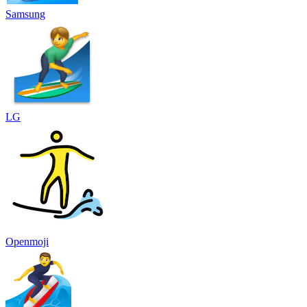
Samsung
LG
Openmoji