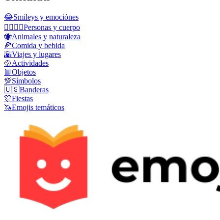
😂
Smileys y emociónes
👩‍❤️‍💋‍👨
Personas y cuerpo
🐝
Animales y naturaleza
🍕
Comida y bebida
🌇
Viajes y lugares
🥎
Actividades
📙
Objetos
💯
Símbolos
🇺🇸
Banderas
🎊
Fiestas
🦄
Emojis temáticos