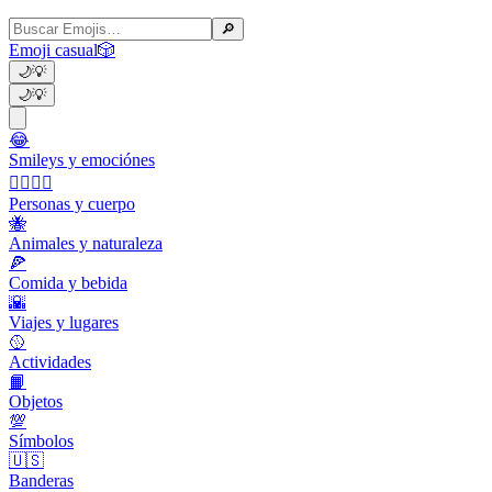
🔎
Emoji casual
🎲
🌙
💡
🌙
💡
😂
Smileys y emociónes
👩‍❤️‍💋‍👨
Personas y cuerpo
🐝
Animales y naturaleza
🍕
Comida y bebida
🌇
Viajes y lugares
🥎
Actividades
📙
Objetos
💯
Símbolos
🇺🇸
Banderas