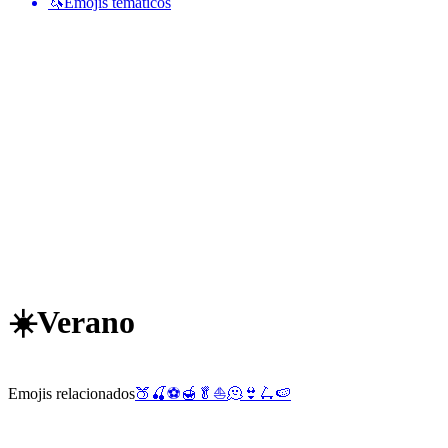
🦄
Emojis temáticos
☀️
Verano
Emojis relacionados
🍑
🍒
⚽
🍯
🥬
⛵
🫠
👙
🛴
🍉