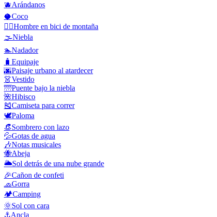
🫐
Arándanos
🥥
Coco
🚵‍♂️
Hombre en bici de montaña
🌫️
Niebla
🏊
Nadador
🧳
Equipaje
🌆
Paisaje urbano al atardecer
👗
Vestido
🌁
Puente bajo la niebla
🌺
Hibisco
🎽
Camiseta para correr
🕊️
Paloma
👒
Sombrero con lazo
💦
Gotas de agua
🎶
Notas musicales
🐝
Abeja
🌥️
Sol detrás de una nube grande
🎉
Cañon de confeti
🧢
Gorra
🏕️
Camping
🌞
Sol con cara
⚓
Ancla