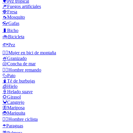
🐠
Pez tropical
🎆
Fuegos artificiales
🍓
Fresa
🦟
Mosquito
👓
Gafas
🐛
Bicho
🚲
Bicicleta
🐟
Pez
🚵‍♀️
Mujer en bici de montaña
🍧
Granizado
🐚
Concha de mar
🚣‍♂️
Hombre remando
🦆
Pato
🧋
Té de burbujas
🧊
Hielo
🍦
Helado suave
🌻
Girasol
🦀
Cangrejo
🦋
Mariposa
🐞
Mariquita
🚴‍♂️
Hombre ciclista
☂️
Paraguas
🌴
Palmera