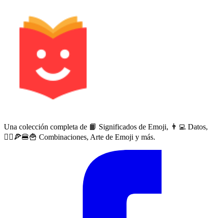
Una colección completa de 📙 Significados de Emoji, 👨‍💻 Datos,
🙅‍♀️🍕🍔🍟 Combinaciones, Arte de Emoji y más.