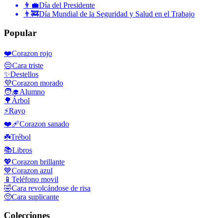
👨‍💼
Día del Presidente
👨‍🚒
Día Mundial de la Seguridad y Salud en el Trabajo
Popular
❤️
Corazon rojo
😔
Cara triste
✨
Destellos
💜
Corazon morado
🧑‍🎓
Alumno
🌳
Árbol
⚡
Rayo
❤️‍🩹
Corazon sanado
☘️
Trébol
📚
Libros
💖
Corazon brillante
💙
Corazon azul
📱
Teléfono movil
🤣
Cara revolcándose de risa
🥺
Cara suplicante
Colecciones