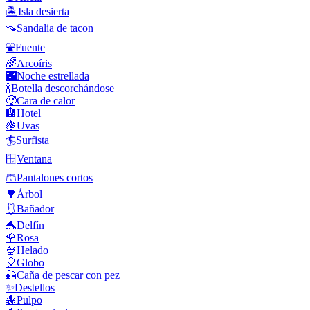
🏝️
Isla desierta
👡
Sandalia de tacon
⛲
Fuente
🌈
Arcoíris
🌃
Noche estrellada
🍾
Botella descorchándose
🥵
Cara de calor
🏨
Hotel
🍇
Uvas
🏄
Surfista
🪟
Ventana
🩳
Pantalones cortos
🌳
Árbol
🩱
Bañador
🐬
Delfín
🌹
Rosa
🍨
Helado
🎈
Globo
🎣
Caña de pescar con pez
✨
Destellos
🐙
Pulpo