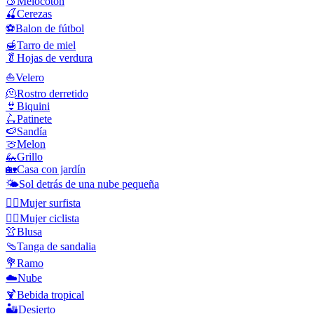
🍑
Melocoton
🍒
Cerezas
⚽
Balon de fútbol
🍯
Tarro de miel
🥬
Hojas de verdura
⛵
Velero
🫠
Rostro derretido
👙
Biquini
🛴
Patinete
🍉
Sandía
🍈
Melon
🦗
Grillo
🏡
Casa con jardín
🌤️
Sol detrás de una nube pequeña
🏄‍♀️
Mujer surfista
🚴‍♀️
Mujer ciclista
👚
Blusa
🩴
Tanga de sandalia
💐
Ramo
☁️
Nube
🍹
Bebida tropical
🏜️
Desierto