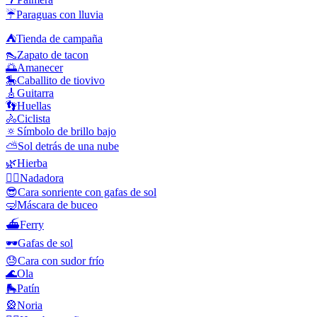
☔
Paraguas con lluvia
⛺
Tienda de campaña
👠
Zapato de tacon
🌅
Amanecer
🎠
Caballito de tiovivo
🎸
Guitarra
👣
Huellas
🚴
Ciclista
🔅
Símbolo de brillo bajo
⛅
Sol detrás de una nube
🌿
Hierba
🏊‍♀️
Nadadora
😎
Cara sonriente con gafas de sol
🤿
Máscara de buceo
⛴️
Ferry
🕶️
Gafas de sol
😓
Cara con sudor frío
🌊
Ola
🛼
Patín
🎡
Noria