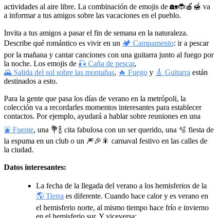
actividades al aire libre. La combinación de emojis de
🏡🐞🍎🍯
va
a informar a tus amigos sobre las vacaciones en el pueblo.
Invita a tus amigos a pasar el fin de semana en la naturaleza.
Describe qué romántico es vivir en un
🏕 Campamento
: ir a pescar
por la mañana y cantar canciones con una guitarra junto al fuego por
la noche. Los emojis de
🎣 Caña de pescar
,
🌄 Salida del sol sobre las montañas
,
🔥 Fuego
y
🎸 Guitarra
están
destinados a esto.
Para la gente que pasa los días de verano en la metrópoli, la
colección va a recordarles momentos interesantes para establecer
contactos. Por ejemplo, ayudará a hablar sobre reuniones en una
⛲ Fuente
, una
💐🍾
cita fabulosa con un ser querido, una 🫧 fiesta de
la espuma en un club o un
🎆🎉🎇
carnaval festivo en las calles de
la ciudad.
Datos interesantes:
La fecha de la llegada del verano a los hemisferios de la
🌎 Tierra
es diferente. Cuando hace calor y es verano en
el hemisferio norte, al mismo tiempo hace frío e invierno
en el hemisferio sur. Y viceversa;