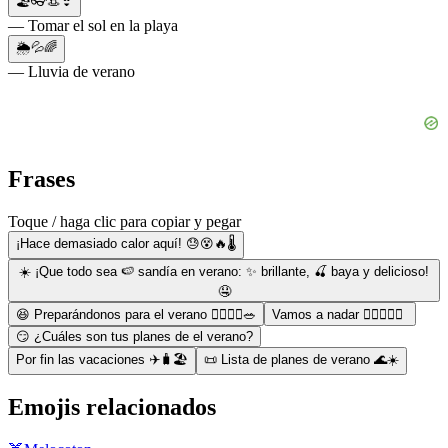
🏖👓👒👙
— Tomar el sol en la playa
🌦💦🌈
— Lluvia de verano
Frases
Toque / haga clic para copiar y pegar
¡Hace demasiado calor aquí! 😓😵🔥🌡
☀️ ¡Que todo sea 🍉 sandía en verano: ✨ brillante, 🍒 baya y delicioso!
🤤
😆 Preparándonos para el verano 🏃‍♀️🏋️‍♀️🥗
Vamos a nadar 🏊‍♂️🏄‍♀️💦
😏 ¿Cuáles son tus planes de el verano?
Por fin las vacaciones ✈️🧳🏖
📜 Lista de planes de verano 🌊☀️
Emojis relacionados