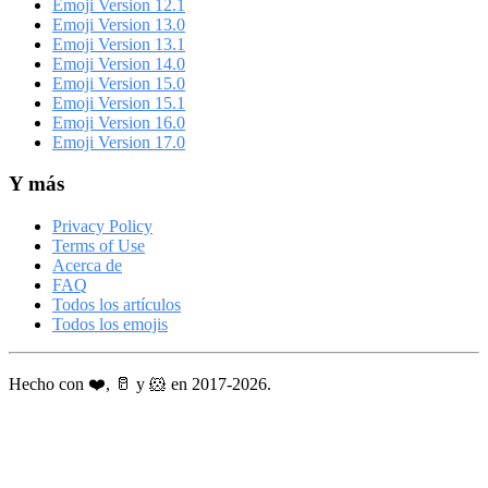
Emoji Version 12.1
Emoji Version 13.0
Emoji Version 13.1
Emoji Version 14.0
Emoji Version 15.0
Emoji Version 15.1
Emoji Version 16.0
Emoji Version 17.0
Y más
Privacy Policy
Terms of Use
Acerca de
FAQ
Todos los artículos
Todos los emojis
Hecho con ❤️, 🥛 y 🐹 en 2017-2026.