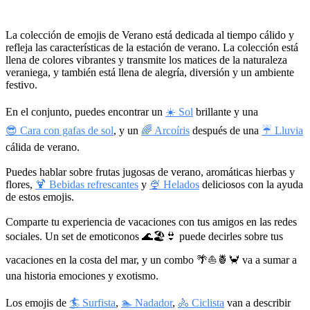
La colección de emojis de Verano está dedicada al tiempo cálido y
refleja las características de la estación de verano. La colección está
llena de colores vibrantes y transmite los matices de la naturaleza
veraniega, y también está llena de alegría, diversión y un ambiente
festivo.
En el conjunto, puedes encontrar un
☀️ Sol
brillante y una
😎 Cara con gafas de sol
, y un
🌈 Arcoíris
después de una
☔ Lluvia
cálida de verano.
Puedes hablar sobre frutas jugosas de verano, aromáticas hierbas y
flores,
🍹 Bebidas refrescantes
y
🍨 Helados
deliciosos con la ayuda
de estos emojis.
Comparte tu experiencia de vacaciones con tus amigos en las redes
sociales. Un set de emoticonos
🌊🏖👙
puede decirles sobre tus
vacaciones en la costa del mar, y un combo
🌴⛵🍍🦀
va a sumar a
una historia emociones y exotismo.
Los emojis de
🏄 Surfista
,
🏊 Nadador
,
🚴 Ciclista
van a describir