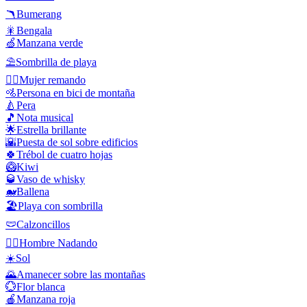
🪃
Bumerang
🎇
Bengala
🍏
Manzana verde
⛱️
Sombrilla de playa
🚣‍♀️
Mujer remando
🚵
Persona en bici de montaña
🍐
Pera
🎵
Nota musical
🌟
Estrella brillante
🌇
Puesta de sol sobre edificios
🍀
Trébol de cuatro hojas
🥝
Kiwi
🥃
Vaso de whisky
🐋
Ballena
🏖️
Playa con sombrilla
🩲
Calzoncillos
🏊‍♂️
Hombre Nadando
☀️
Sol
🌄
Amanecer sobre las montañas
💮
Flor blanca
🍎
Manzana roja