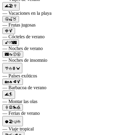
🌊🏖👙
— Vacaciones en la playa
🤤🍒🍑
— Frutas jugosas
🍓🍹
— Cócteles de verano
🌠💏🌃
— Noches de verano
🌃🦟😵🤬
— Noches de insomnio
🌴⛵🍍🦀
— Países exóticos
🏡🔥🥩🍹
— Barbacoa de verano
🌊🏄
— Montar las olas
🍦🎡🎠🎪
— Ferias de verano
🥥🏖🤿⛵
— Viaje tropical