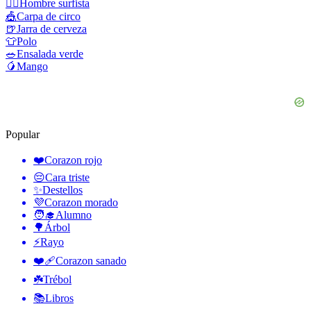
🏄‍♂️
Hombre surfista
🎪
Carpa de circo
🍺
Jarra de cerveza
👕
Polo
🥗
Ensalada verde
🥭
Mango
Popular
❤️
Corazon rojo
😔
Cara triste
✨
Destellos
💜
Corazon morado
🧑‍🎓
Alumno
🌳
Árbol
⚡
Rayo
❤️‍🩹
Corazon sanado
☘️
Trébol
📚
Libros