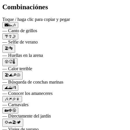
Combinaciónes
Toque / haga clic para copiar y pegar
🌃🦗🎶
— Canto de grillos
🌴👙🤳
— Selfie de verano
🏖👣
— Huellas en la arena
😵🥵🌡
— Calor terrible
🏖🌊🔎🐚
— Búsqueda de conchas marinas
🌊🌄💏
— Conocer los amaneceres
🎶🎆🎉🎇
— Carnavales
🏡🍓🤤
— Directamente del jardín
🌻🚗🏖🏕
— Viajes de verano