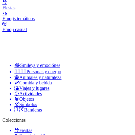
🎊
Fiestas
🦄
Emojis temáticos
🎲
Emoji casual
😂
Smileys y emociónes
👩‍❤️‍💋‍👨
Personas y cuerpo
🐝
Animales y naturaleza
🍕
Comida y bebida
🌇
Viajes y lugares
🥎
Actividades
📙
Objetos
💯
Símbolos
🇺🇸
Banderas
Colecciones
🎊
Fiestas