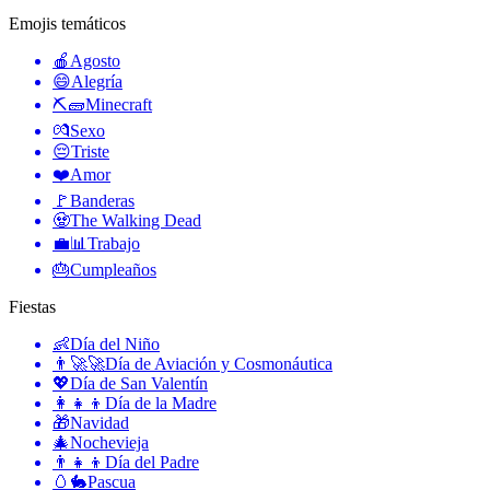
Emojis temáticos
🍎
Agosto
😄
Alegría
⛏🧱
Minecraft
💏
Sexo
😔
Triste
❤️
Amor
🚩
Banderas
🧟
The Walking Dead
💼📊
Trabajo
🎂
Cumpleaños
Fiestas
👶
Día del Niño
👨‍🚀🚀
Día de Aviación y Cosmonáutica
💖
Día de San Valentín
👩‍👧‍👦
Día de la Madre
🎁
Navidad
🎄
Nochevieja
👨‍👧‍👦
Día del Padre
🥚🐇
Pascua