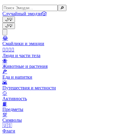
🔎
Случайный эмодзи
🎲
🌙
💡
🌙
💡
😂
Смайлики и эмоции
👩‍❤️‍💋‍👨
Люди и части тела
🐝
Животные и растения
🍕
Еда и напитки
🌇
Путешествия и местности
🥎
Активность
📙
Предметы
💯
Символы
🇺🇸
Флаги