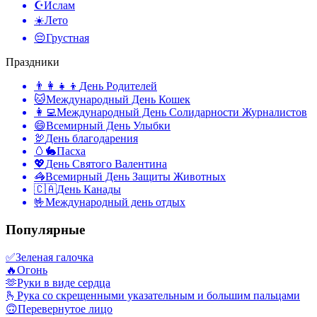
☪️
Ислам
☀️
Лето
😔
Грустная
Праздники
👨‍👩‍👧‍👦
День Родителей
🐱
Международный День Кошек
👩‍💻
Международный День Солидарности Журналистов
😄
Всемирный День Улыбки
🦃
День благодарения
🥚🐇
Пасха
💖
День Святого Валентина
🦓
Всемирный День Защиты Животных
🇨🇦
День Канады
🤟
Международный день отдых
Популярные
✅
Зеленая галочка
🔥
Огонь
🫶
Руки в виде сердца
🫰
Рука со скрещенными указательным и большим пальцами
🙃
Перевернутое лицо