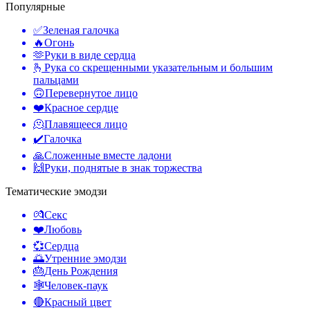
Популярные
✅
Зеленая галочка
🔥
Огонь
🫶
Руки в виде сердца
🫰
Рука со скрещенными указательным и большим
пальцами
🙃
Перевернутое лицо
❤️
Красное сердце
🫠
Плавящееся лицо
✔️
Галочка
🙏
Сложенные вместе ладони
🙌
Руки, поднятые в знак торжества
Тематические эмодзи
💏
Секс
❤️
Любовь
💞
Сердца
🌅
Утренние эмодзи
🎂
День Рождения
🕸️
Человек-паук
🔴
Красный цвет