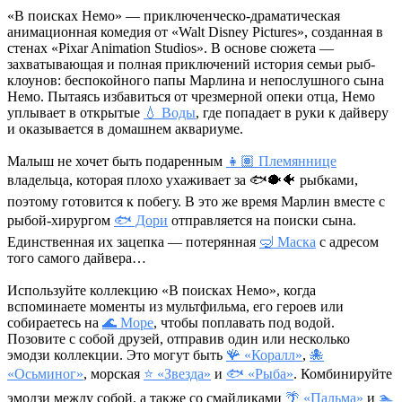
«В поисках Немо» — приключенческо-драматическая
анимационная комедия от «Walt Disney Pictures», созданная в
стенах «Pixar Animation Studios». В основе сюжета —
захватывающая и полная приключений история семьи рыб-
клоунов: беспокойного папы Марлина и непослушного сына
Немо. Пытаясь избавиться от чрезмерной опеки отца, Немо
уплывает в открытые
💧 Воды
, где попадает в руки к дайверу
и оказывается в домашнем аквариуме.
Малыш не хочет быть подаренным
👧🏽 Племяннице
владельца, которая плохо ухаживает за
🐟🐡🐠
рыбками,
поэтому готовится к побегу. В это же время Марлин вместе с
рыбой-хирургом
🐟 Дори
отправляется на поиски сына.
Единственная их зацепка — потерянная
🤿 Маска
с адресом
того самого дайвера…
Используйте коллекцию «В поисках Немо», когда
вспоминаете моменты из мультфильма, его героев или
собираетесь на
🌊 Море
, чтобы поплавать под водой.
Позовите с собой друзей, отправив один или несколько
эмодзи коллекции. Это могут быть
🪸 «Коралл»
,
🐙
«Осьминог»
, морская
⭐ «Звезда»
и
🐟 «Рыба»
. Комбинируйте
эмодзи между собой, а также со смайликами
🌴 «Пальма»
и
🏊