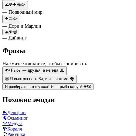
🌊🪸🐠🪼🐟
— Подводный мир
🐠🤝🐟
— Дори и Марлин
🌊🪸🤿
— Дайвинг
Фразы
Нажмите / кликните, чтобы скопировать
🐟 Рыбы — друзья, а не еда 🙅‍♂️
🥺 Я смотрю на тебя, и я... я дома 🏘️
Я разбираюсь в шутках! Я — рыба-клоун! 🐠🤡
Похожие эмодзи
🐬
Дельфин
🐙
Осьминог
🪼
Медуза
🪸
Коралл
🐚
Ракушка