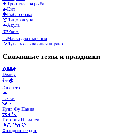
🐠
Тропическая рыба
🐋
Кит
🐡
Рыба-собака
🤡
Лицо клоуна
🦈
Акула
🐟
Рыба
🤿
Маска для ныряния
🔎
Лупа, указывающая вправо
Связанные темы и праздники
👸🏰🌠
Disney
🕯✨🏠
Энканто
🚗
Тачки
🐼👊
Кунг-Фу Панда
🤠👨‍🚀
История Игрушек
👩🏻‍🦳🧊🤍
Холодное сердце