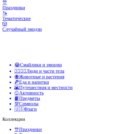
🎊
Праздники
🦄
Тематические
🎲
Случайный эмодзи
😂
Смайлики и эмоции
👩‍❤️‍💋‍👨
Люди и части тела
🐝
Животные и растения
🍕
Еда и напитки
🌇
Путешествия и местности
🥎
Активность
📙
Предметы
💯
Символы
🇺🇸
Флаги
Коллекции
🎊
Праздники