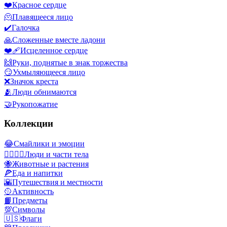
❤️
Красное сердце
🫠
Плавящееся лицо
✔️
Галочка
🙏
Сложенные вместе ладони
❤️‍🩹
Исцеленное сердце
🙌
Руки, поднятые в знак торжества
😏
Ухмыляющееся лицо
❌
Значок креста
🫂
Люди обнимаются
🤝
Рукопожатие
Коллекции
😂
Смайлики и эмоции
👩‍❤️‍💋‍👨
Люди и части тела
🐝
Животные и растения
🍕
Еда и напитки
🌇
Путешествия и местности
🥎
Активность
📙
Предметы
💯
Символы
🇺🇸
Флаги