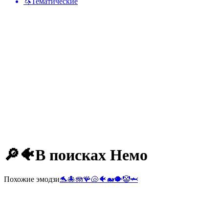
🦄
Тематические
🔎🐠
В поисках Немо
Похожие эмодзи
🐬
🐙
🪼
🪸
🐚
🐠
🐋
🐡
🤡
🦈