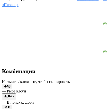
«Пловец»
.
Комбинации
Нажмите / кликните, чтобы скопировать
🐠🤡
— Рыба клоун
🐙🔎🐟
— В поисках Дори
🔎🐠