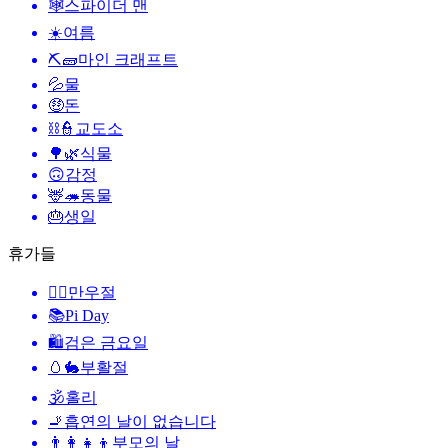
🕸️
스파이더 맨
☀️
여름
⛏🧱
마인 크래프트
💦
물
🤑
돈
⛓️👮
교도소
🌳🌿
식물
🙃
감정
🦌🦔
동물
🎂
생일
휴가들
🙆‍♂️
만우절
📚
Pi Day
🛍
검은 금요일
🥚🐇
부활절
🕉
홀리
🚬
흡연의 날이 없습니다
👨‍👩‍👧‍👦
부모의 날