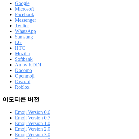
Google
Microsoft
Facebook
Messenger
Twitter
WhatsApp
Samsung
LG
HTC
Mozilla
Softbank
Au by KDDI
Docomo
Openmoji
Discord
Roblox
이모티콘 버전
Emoji Version 0.6
Emoji Version 0.7
Emoji Version 1.0
Emoji Version 2.0
Emoji Version 3.0