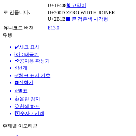
U+1F408
🐈 고양이
로 만듭니다.
U+200D
ZERO WIDTH JOINER
U+2B1B
⬛ 큰 검은색 사각형
유니코드 버전
E13.0
유행
✔️
체크 표시
🇰🇷
태극기
📢
공지용 확성기
⚡
번개
✅
체크 표시 기호
☎️
전화기
⭐
별표
👍
올린 엄지
🤍
흰색 하트
7️⃣
숫자 7 키캡
주제별 이모티콘