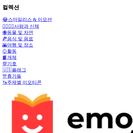
컬렉션
😂
스마일리스 & 이모션
👩‍❤️‍💋‍👨
사람과 신체
🐝
동물 및 자연
🍕
음식 및 음료
🌇
여행 및 장소
🥎
활동
📙
개체
💯
기호
🇺🇸
플래그
🎊
휴가들
🦄
주제별 이모티콘