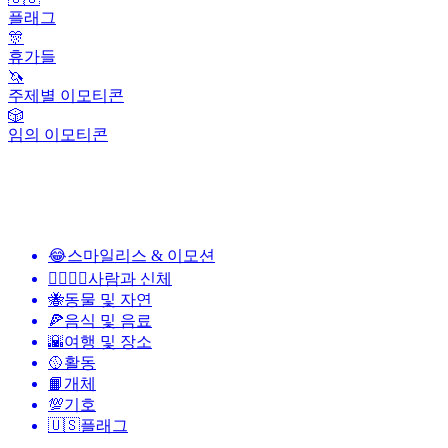
플래그
🎊
휴가들
🦄
주제별 이모티콘
🎲
임의 이모티콘
😂
스마일리스 & 이모션
👩‍❤️‍💋‍👨
사람과 신체
🐝
동물 및 자연
🍕
음식 및 음료
🌇
여행 및 장소
🥎
활동
📙
개체
💯
기호
🇺🇸
플래그