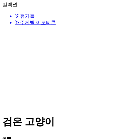
컬렉션
🎊
휴가들
🦄
주제별 이모티콘
검은 고양이