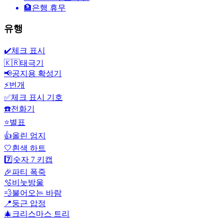
🏦
은행 휴무
유행
✔️
체크 표시
🇰🇷
태극기
📢
공지용 확성기
⚡
번개
✅
체크 표시 기호
☎️
전화기
⭐
별표
👍
올린 엄지
🤍
흰색 하트
7️⃣
숫자 7 키캡
🎉
파티 폭죽
🫧
비눗방울
💨
불어오는 바람
📍
둥근 압정
🎄
크리스마스 트리