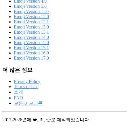
Emoji Version 4.0
Emoji Version 5.0
Emoji Version 11.0
Emoji Version 12.0
Emoji Version 12.1
Emoji Version 13.0
Emoji Version 13.1
Emoji Version 14.0
Emoji Version 15.0
Emoji Version 15.1
Emoji Version 16.0
Emoji Version 17.0
더 많은 정보
Privacy Policy
Terms of Use
소개
FAQ
모든 이모티콘
2017-2026년에 ❤️, 🥛, 🐹로 제작되었습니다.