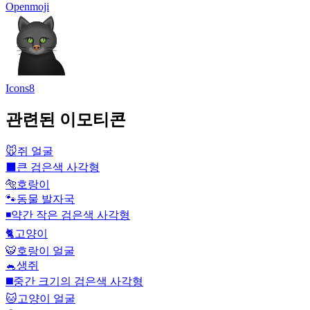
Openmoji
Icons8
관련된 이모티콘
🐭
쥐 얼굴
⬛
큰 검은색 사각형
🐅
호랑이
🐾
동물 발자국
◾
약간 작은 검은색 사각형
🐈
고양이
🐯
호랑이 얼굴
🐁
생쥐
◼️
중간 크기의 검은색 사각형
🐱
고양이 얼굴