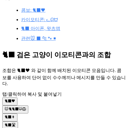
콤보: 🐈‍⬛🖤
카이모티콘: ᓚᘏᗢ
🐈‍⬛ 아이폰, 왓츠앱
관련🐭 ⬛ 🐅 🐾 ◾
🐈‍⬛ 검은 고양이 이모티콘과의 조합
조합은 🐈‍⬛🖤 와 같이 함께 배치된 이모티콘 모음입니다. 콤
보를 사용하여 단어 없이 수수께끼나 메시지를 만들 수 있습니
다.
탭/클릭하여 복사 및 붙여넣기
🐈‍⬛🖤
🐱🐈🐈‍⬛🐯🦁
🐈‍⬛👩
🐈‍⬛🛣