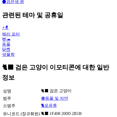
⚫
검은색 원
관련된 테마 및 공휴일
⚡🧙
해리 포터
🦌🦔
동물
🐯📕
생물학
🐈‍⬛ 검은 고양이 이모티콘에 대한 일반
정보
🐈‍⬛ 검은 고양이
성명
범주
🐝동물 및 자연
🐈포유류
소범주
🐈‍⬛ 1F408 200D 2B1B
유니코드 (정규화된)