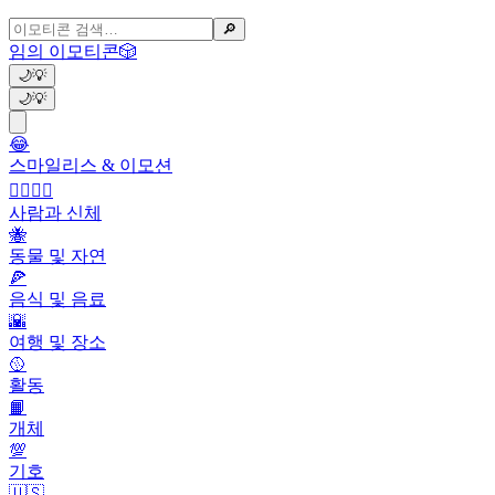
🔎
임의 이모티콘
🎲
🌙
💡
🌙
💡
😂
스마일리스 & 이모션
👩‍❤️‍💋‍👨
사람과 신체
🐝
동물 및 자연
🍕
음식 및 음료
🌇
여행 및 장소
🥎
활동
📙
개체
💯
기호
🇺🇸