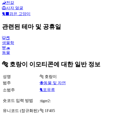
🦂
전갈
🦁
사자 얼굴
🐈‍⬛
검은 고양이
관련된 테마 및 공휴일
🐯📕
생물학
🦌🦔
동물
🐅 호랑이 이모티콘에 대한 일반 정보
성명
🐅 호랑이
범주
🐝동물 및 자연
🐈포유류
소범주
숏코드 입력 방법
:tiger2:
유니코드 (정규화된)
🐅 1F405