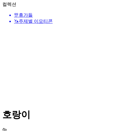
컬렉션
🎊
휴가들
🦄
주제별 이모티콘
호랑이
🐅