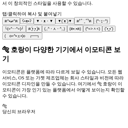
서 이 창의적인 스타일을 사용할 수 있습니다.
탭/클릭하여 복사 및 붙여넣기
ฅ^•ﻌ•^ฅ
ʕ•ᴥ•ʔ
▼・ᴥ・▼
▼(´ᴥ`)▼
ฅ⁽͑ ˚̀ ˙̭ ˚́ ⁾̉ฅ
(^･ｪ･^)
└(=^‥^=)┘
ฅ ̳͒•ˑ̫• ̳͒ฅ
(,,^・⋏・^,,)
(ฅ•.•ฅ)
(^=˃ᆺ˂)
(ˆ•̮ ̮•ˆ)
( o=^•ェ•)o ┏━┓
🐅 호랑이 다양한 기기에서 이모티콘 보
기
이모티콘은 플랫폼에 따라 다르게 보일 수 있습니다. 모든 웹
서비스, OS 또는 가젯 제조업체는 회사 스타일과 비전에 따라
이모티콘 디자인을 만들 수 있습니다. 여기에서 🐅 호랑이 이
모티콘이 가장 인기 있는 플랫폼에서 어떻게 보이는지 확인할
수 있습니다.
🐅
당신의 브라우저