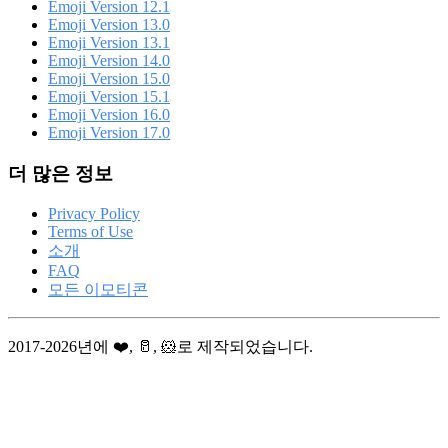
Emoji Version 12.1
Emoji Version 13.0
Emoji Version 13.1
Emoji Version 14.0
Emoji Version 15.0
Emoji Version 15.1
Emoji Version 16.0
Emoji Version 17.0
더 많은 정보
Privacy Policy
Terms of Use
소개
FAQ
모든 이모티콘
2017-2026년에 ❤️, 🥛, 🐹로 제작되었습니다.