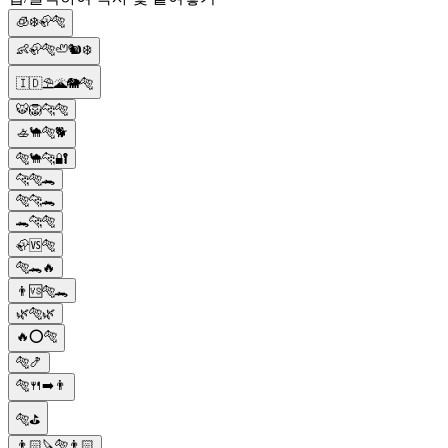
🧊❄️🦣🐅
👶🦣🐅🦥🐿❄️
🇮🇩⛱️🌋🐘🐅
🐯🦁🐆🐅
🚣🐪🐅🐕
🐅🐪🐆🔐
🐆🐅🐊
🐅🐆🐊
🐊🐆🐅
🦣🆚🐅
🐅🐊🔥
👨🆚🐅🐊
🌿🐅🌿
🔥⭕🐅
🐅🍤
🐅🍴➡️👨
🐅⛳️
👨🏻🔪🐅👨🏻