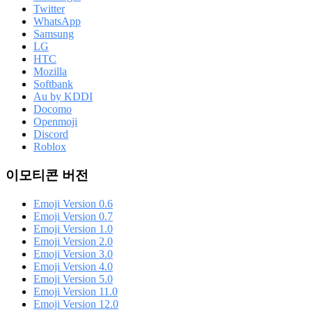
Twitter
WhatsApp
Samsung
LG
HTC
Mozilla
Softbank
Au by KDDI
Docomo
Openmoji
Discord
Roblox
이모티콘 버전
Emoji Version 0.6
Emoji Version 0.7
Emoji Version 1.0
Emoji Version 2.0
Emoji Version 3.0
Emoji Version 4.0
Emoji Version 5.0
Emoji Version 11.0
Emoji Version 12.0