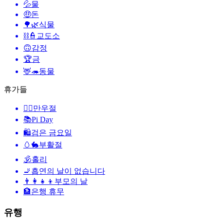
💦
물
🤑
돈
🌳🌿
식물
⛓️👮
교도소
🙃
감정
🏆
금
🦌🦔
동물
휴가들
🙆‍♂️
만우절
📚
Pi Day
🛍
검은 금요일
🥚🐇
부활절
🕉
홀리
🚬
흡연의 날이 없습니다
👨‍👩‍👧‍👦
부모의 날
🏦
은행 휴무
유행