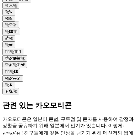
👳🚣🐅
🐅🔪
🐅💪
🐅🌴🌞
🐅🏰🧞‍♂️
🏀🐅
🐅👑
🧞‍♂️🐅👳🏽‍♂️
🌴🌿🐘🌺🐅
🌴🌿🐅🌺🐒
🧞‍♂️🐅🏰
🐅🌿👀🔭
🐅🐐
👦🦜🐅
관련 있는 카오모티콘
카오모티콘은 일본어 문법, 구두점 및 문자를 사용하여 감정과
상황을 공유하기 위해 일본에서 인기가 있습니다. 이렇게:
ฅ^•ﻌ•^ฅ ! 친구들에게 깊은 인상을 남기기 위해 메신저와 웹에