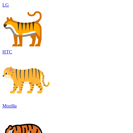
LG
HTC
Mozilla