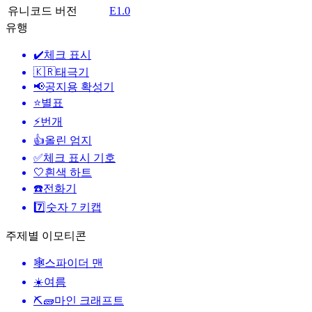
유니코드 버전
E1.0
유행
✔️
체크 표시
🇰🇷
태극기
📢
공지용 확성기
⭐
별표
⚡
번개
👍
올린 엄지
✅
체크 표시 기호
🤍
흰색 하트
☎️
전화기
7️⃣
숫자 7 키캡
주제별 이모티콘
🕸️
스파이더 맨
☀️
여름
⛏🧱
마인 크래프트