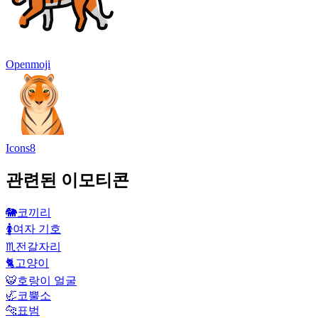
Openmoji
Icons8
관련된 이모티콘
🐘
코끼리
🚺
여자 기호
♏
전갈자리
🐈
고양이
🐯
호랑이 얼굴
🦏
코뿔소
🐆
표범