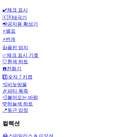
✔️
체크 표시
🇰🇷
태극기
📢
공지용 확성기
⭐
별표
⚡
번개
👍
올린 엄지
✅
체크 표시 기호
🤍
흰색 하트
☎️
전화기
7️⃣
숫자 7 키캡
🫧
비눗방울
🎉
파티 폭죽
💨
불어오는 바람
🩵
하늘색 하트
📍
둥근 압정
컬렉션
😂
스마일리스 & 이모션