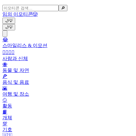
🔎
임의 이모티콘
🎲
🌙
💡
🌙
💡
😂
스마일리스 & 이모션
👩‍❤️‍💋‍👨
사람과 신체
🐝
동물 및 자연
🍕
음식 및 음료
🌇
여행 및 장소
🥎
활동
📙
개체
💯
기호
🇺🇸