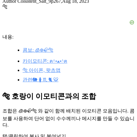
Author Coisistent_Salt_9p267,Aug 18, 2023
🐅
내용:
콤보: 🧊❄️🦣🐅
카이모티콘: ฅ^•ﻌ•^ฅ
🐅 아이폰, 왓츠앱
관련🐘 🚺 ♏ 🐈 🐯
🐅 호랑이 이모티콘과의 조합
조합은 🧊❄️🦣🐅 와 같이 함께 배치된 이모티콘 모음입니다. 콤
보를 사용하여 단어 없이 수수께끼나 메시지를 만들 수 있습니
다.
탭/클릭하여 복사 및 붙여넣기