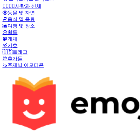
👩‍❤️‍💋‍👨
사람과 신체
🐝
동물 및 자연
🍕
음식 및 음료
🌇
여행 및 장소
🥎
활동
📙
개체
💯
기호
🇺🇸
플래그
🎊
휴가들
🦄
주제별 이모티콘