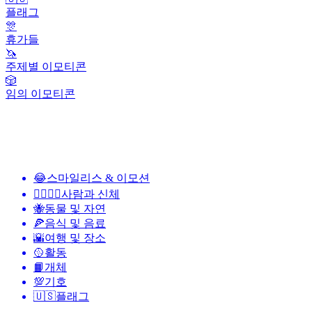
플래그
🎊
휴가들
🦄
주제별 이모티콘
🎲
임의 이모티콘
😂
스마일리스 & 이모션
👩‍❤️‍💋‍👨
사람과 신체
🐝
동물 및 자연
🍕
음식 및 음료
🌇
여행 및 장소
🥎
활동
📙
개체
💯
기호
🇺🇸
플래그