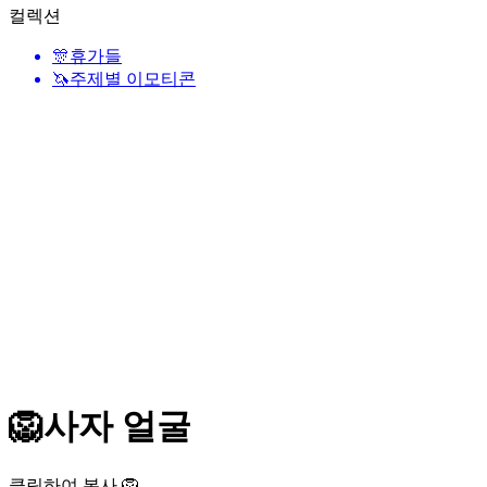
컬렉션
🎊
휴가들
🦄
주제별 이모티콘
🦁
사자 얼굴
클릭하여 복사 🦁