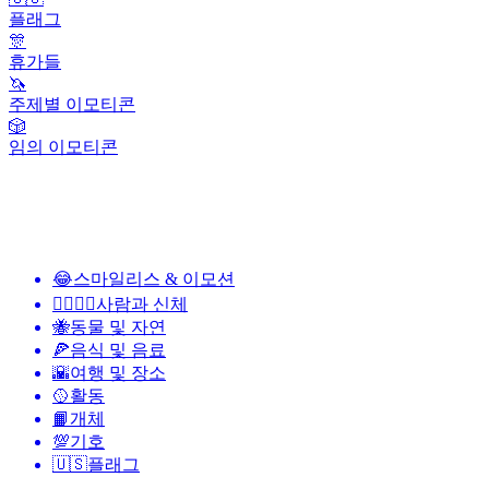
플래그
🎊
휴가들
🦄
주제별 이모티콘
🎲
임의 이모티콘
😂
스마일리스 & 이모션
👩‍❤️‍💋‍👨
사람과 신체
🐝
동물 및 자연
🍕
음식 및 음료
🌇
여행 및 장소
🥎
활동
📙
개체
💯
기호
🇺🇸
플래그