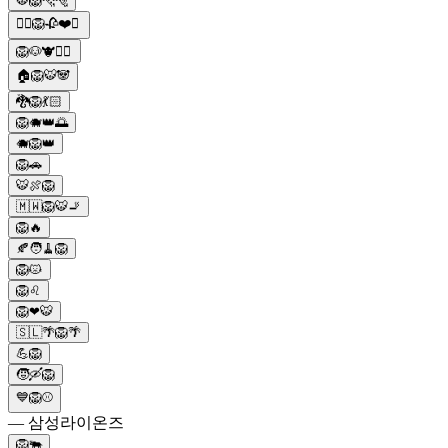
🐯🦁🐆🐅
👱‍♀️🦁🥀❤️✨
🦁🐶🐮🙋‍♂️
🏠🦁🐯🐼
🐉🦁💃🏻
🦁🐗👑🌅
🐗🦁👑
🦁🚗
🐯🍖🦁
🇲🇼🦁🐯🚬
🦁🔥
🍂🧑🧹🦁
🦁😾
🦁♌
🦁❤🐯
🇸🇱🌴🦁🌴
💪🦁
🧒🛶🦁
💙🦁⚾
— 삼성라이온즈
🦁🐃