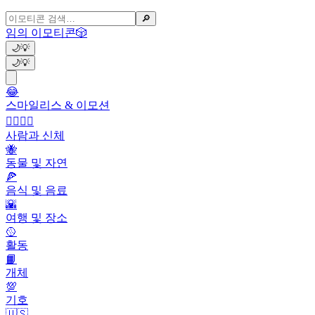
🔎
임의 이모티콘
🎲
🌙
💡
🌙
💡
😂
스마일리스 & 이모션
👩‍❤️‍💋‍👨
사람과 신체
🐝
동물 및 자연
🍕
음식 및 음료
🌇
여행 및 장소
🥎
활동
📙
개체
💯
기호
🇺🇸