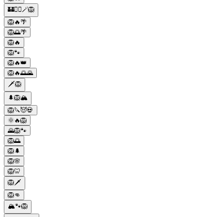
🏰🧙‍♂️🪄🦁
🦁🔥🌴
🦁🌅🌴
🦁🔥
🦁🐾
🦁🔥👑
🦁🔥🌅🌄
🗡️🦁
🌲🦁🏔️
🦁🔪😈💀
🌞🔥🦁
🌄🦁🐾
🦁🌅
🦁🌲
🦁🌸
🦁🦷
🦁🗡️
🦁👊
🏔️🐾🦁