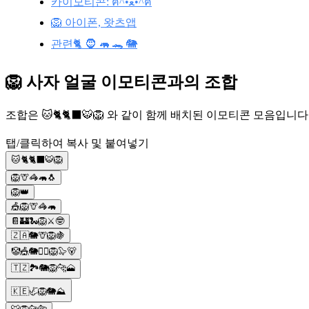
카이모티콘: ฅ^•ﻌ•^ฅ
🦁 아이폰, 왓츠앱
관련🐈 🧔 🦛 🐊 🐘
🦁 사자 얼굴 이모티콘과의 조합
조합은 🐱🐈🐈‍⬛🐯🦁 와 같이 함께 배치된 이모티콘 모음입
탭/클릭하여 복사 및 붙여넣기
🐱🐈🐈‍⬛🐯🦁
🦁🦒🦓🦛🐧
🦁👑
🎪🦁🦒🦓🦛
📔🏰🐍🦁⚔️🤓
🇿🇦🐘🦒🦁🍇
🤡🎪🐘🤹‍♂🦁🦭🐻
🇹🇿🏞️🐘🦁🐆🗻
🇰🇪🦏🦁🐘⛰️