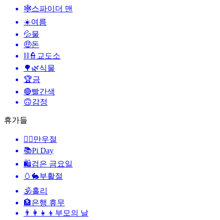
🕸️
스파이더 맨
☀️
여름
💦
물
🤑
돈
⛓️👮
교도소
🌳🌿
식물
🏆
금
🔴
빨간색
🙃
감정
휴가들
🙆‍♂️
만우절
📚
Pi Day
🛍
검은 금요일
🥚🐇
부활절
🕉
홀리
🏦
은행 휴무
👨‍👩‍👧‍👦
부모의 날