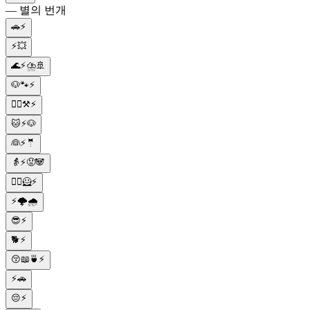
— 별의 번개
🚗⚡
⚡💥
🌊⚡⛈🚢
🐶🐾⚡
👱‍♂️⚒️⚡
🐱⚡🐶
👰⚡🤵
👵⚡😡🐼
👱‍♀️🦸⚡
⚡🌩️🌧️
😎⚡
🐕⚡
😚📖🍵⚡
⚡🚗
😔⚡