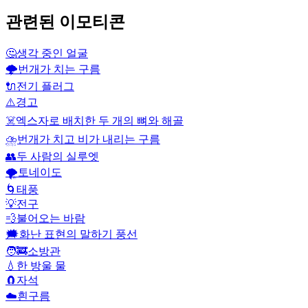
관련된 이모티콘
🤔
생각 중인 얼굴
🌩️
번개가 치는 구름
🔌
전기 플러그
⚠️
경고
☠️
엑스자로 배치한 두 개의 뼈와 해골
⛈️
번개가 치고 비가 내리는 구름
👥
두 사람의 실루엣
🌪️
토네이도
🌀
태풍
💡
전구
💨
불어오는 바람
🗯️
화난 표현의 말하기 풍선
🧑‍🚒
소방관
💧
한 방울 물
🧲
자석
☁️
흰구름