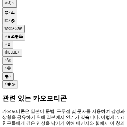
🌱💪⚡
🧔⚡⛰
💵⚡🏠
🐼😡⚡😡🐼
⚡🔥🌊🌪️🏭
⚡📡
🔴🦸‍♂️🏃‍♂️⚡
⚡🚀
⚡🔵
🌪️⚡
⚡🌩️🌫️
관련 있는 카오모티콘
카오모티콘은 일본어 문법, 구두점 및 문자를 사용하여 감정과
상황을 공유하기 위해 일본에서 인기가 있습니다. 이렇게: ϞϞ !
친구들에게 깊은 인상을 남기기 위해 메신저와 웹에서 이 창의