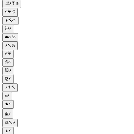
⛅⚡☔❄️
⚡☔💨
👦👓⚡
🐱⚡
☁️⚡💦
⚡🔨💪
⚡☔
🐚⚡
🐭⚡
👹⚡
⚡👨🔨
✊⚡
🌵⚡
⛽⚡
👱🔨⚡
👧⚡