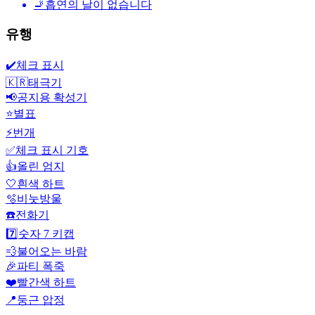
🚬
흡연의 날이 없습니다
유행
✔️
체크 표시
🇰🇷
태극기
📢
공지용 확성기
⭐
별표
⚡
번개
✅
체크 표시 기호
👍
올린 엄지
🤍
흰색 하트
🫧
비눗방울
☎️
전화기
7️⃣
숫자 7 키캡
💨
불어오는 바람
🎉
파티 폭죽
❤️
빨간색 하트
📍
둥근 압정