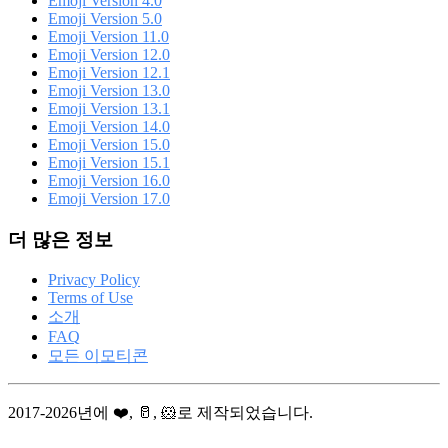
Emoji Version 4.0
Emoji Version 5.0
Emoji Version 11.0
Emoji Version 12.0
Emoji Version 12.1
Emoji Version 13.0
Emoji Version 13.1
Emoji Version 14.0
Emoji Version 15.0
Emoji Version 15.1
Emoji Version 16.0
Emoji Version 17.0
더 많은 정보
Privacy Policy
Terms of Use
소개
FAQ
모든 이모티콘
2017-2026년에 ❤️, 🥛, 🐹로 제작되었습니다.