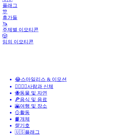
플래그
🎊
휴가들
🦄
주제별 이모티콘
🎲
임의 이모티콘
😂
스마일리스 & 이모션
👩‍❤️‍💋‍👨
사람과 신체
🐝
동물 및 자연
🍕
음식 및 음료
🌇
여행 및 장소
🥎
활동
📙
개체
💯
기호
🇺🇸
플래그