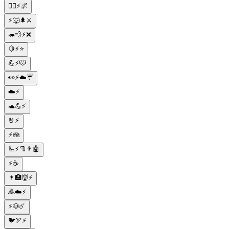
🧙‍♂️⚡🌌
⚡🐺🌲⚔️
🦔💨⚡❌
🍋⚡⭐
💪⚡🐭
👀⚡☁️☔
☁️⚡
🐢💪⚡
🤘⚡
⚡🪼
🦾⚡🦿👨🤖
⚡☕
👨🏥👹⚡
🙇☁️⚡
⚡🐶☄️
🐦🏹⚡