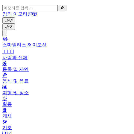
🔎
임의 이모티콘
🎲
🌙
💡
🌙
💡
😂
스마일리스 & 이모션
👩‍❤️‍💋‍👨
사람과 신체
🐝
동물 및 자연
🍕
음식 및 음료
🌇
여행 및 장소
🥎
활동
📙
개체
💯
기호
🇺🇸