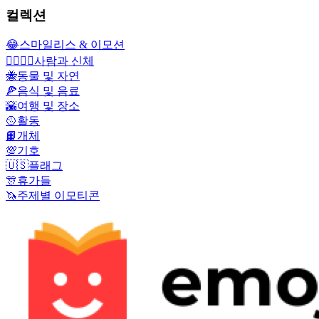
컬렉션
😂
스마일리스 & 이모션
👩‍❤️‍💋‍👨
사람과 신체
🐝
동물 및 자연
🍕
음식 및 음료
🌇
여행 및 장소
🥎
활동
📙
개체
💯
기호
🇺🇸
플래그
🎊
휴가들
🦄
주제별 이모티콘