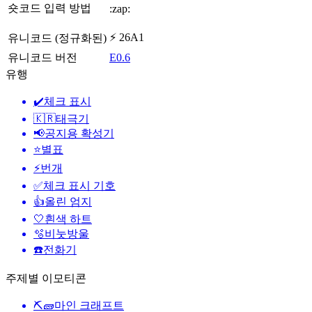
숏코드 입력 방법
:zap:
⚡ 26A1
유니코드 (정규화된)
유니코드 버전
E0.6
유행
✔️
체크 표시
🇰🇷
태극기
📢
공지용 확성기
⭐
별표
⚡
번개
✅
체크 표시 기호
👍
올린 엄지
🤍
흰색 하트
🫧
비눗방울
☎️
전화기
주제별 이모티콘
⛏🧱
마인 크래프트