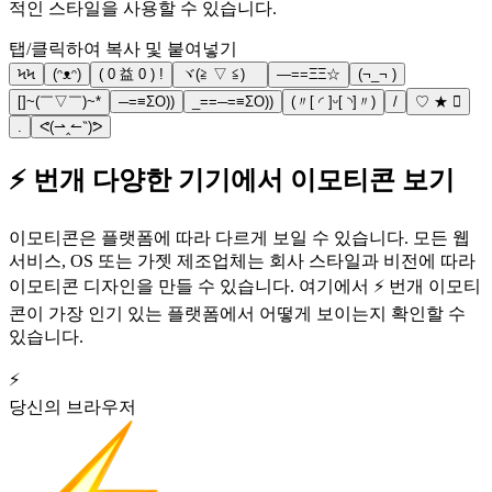
적인 스타일을 사용할 수 있습니다.
탭/클릭하여 복사 및 붙여넣기
ϞϞ
(ᵔᴥᵔ)
( 0 益 0 ) !
ヾ(≧ ▽ ≦)ゝ
—==ΞΞ☆
(¬_¬ )
[]~(￣▽￣)~*
─=≡ΣO))
_==─=≡ΣO))
(〃[ ◜ ]ᵕ[ ◝]〃)
/
♡︎ ★ 
.
ᕙ(⇀‸↼‶)ᕗ
⚡ 번개 다양한 기기에서 이모티콘 보기
이모티콘은 플랫폼에 따라 다르게 보일 수 있습니다. 모든 웹
서비스, OS 또는 가젯 제조업체는 회사 스타일과 비전에 따라
이모티콘 디자인을 만들 수 있습니다. 여기에서 ⚡ 번개 이모티
콘이 가장 인기 있는 플랫폼에서 어떻게 보이는지 확인할 수
있습니다.
⚡
당신의 브라우저