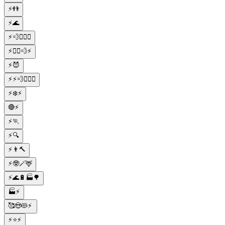
⚡👬
⚡🌊
⚡💨🏃🏼‍♂️
⚡🏃‍♂️💨⚡
⚡😈
⚡⚡💨🏃🏼‍♂️
⚡❄️⚡
🔴⚡
⚡🏃
⚡🔍
⚡👨🔨
⚡🤓🪄🦌
⚡🌊🔋🏭🌳
🏭⚡
🥰😍😻⚡
⚡⭐⚡