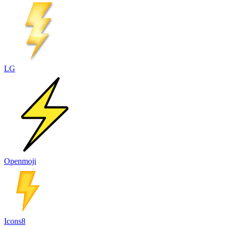
LG
Openmoji
Icons8