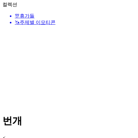
컬렉션
🎊
휴가들
🦄
주제별 이모티콘
번개