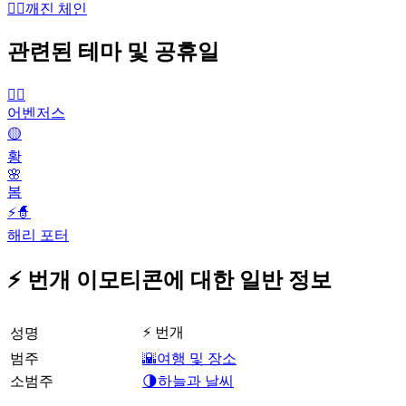
⛓️‍💥
깨진 체인
관련된 테마 및 공휴일
🦸‍♂️
어벤저스
🟡
황
🌸
봄
⚡🧙
해리 포터
⚡ 번개 이모티콘에 대한 일반 정보
⚡ 번개
성명
범주
🌇여행 및 장소
소범주
🌗하늘과 날씨