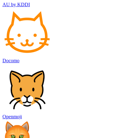
AU by KDDI
Docomo
Openmoji