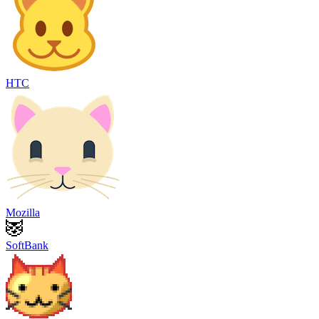
HTC
Mozilla
SoftBank