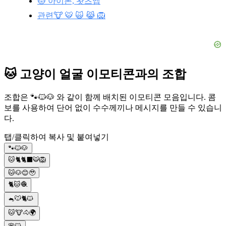
🐱 아이폰, 왓츠앱
관련🐮 🐯 🙀 😹 🦁
🐱 고양이 얼굴 이모티콘과의 조합
조합은 🐾🐱🐶 와 같이 함께 배치된 이모티콘 모음입니다. 콤
보를 사용하여 단어 없이 수수께끼나 메시지를 만들 수 있습니
다.
탭/클릭하여 복사 및 붙여넣기
🐾🐱🐶
🐱🐈🐈‍⬛🐯🦁
🐱🐶😊🥹
🐈🐱🧶
🐁🐭🐈🐱
🐱🐮🐴🌍
🌸🐱