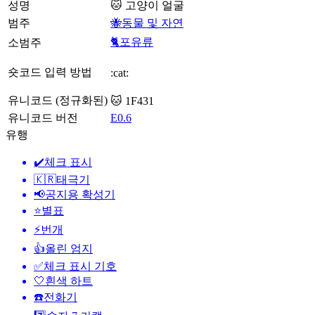
성명
🐱 고양이 얼굴
범주
🐝동물 및 자연
🐈포유류
소범주
숏코드 입력 방법
:cat:
유니코드 (정규화된)
🐱 1F431
유니코드 버전
E0.6
유행
✔️
체크 표시
🇰🇷
태극기
📢
공지용 확성기
⭐
별표
⚡
번개
👍
올린 엄지
✅
체크 표시 기호
🤍
흰색 하트
☎️
전화기