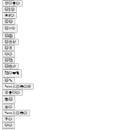
🐰🐭🐥🐱
🐱🍾😤
🌟💃🐱
🐭🐱
🐱⚡🐶
🐱🦁
🐱🍜🥢
🐱📄
🐶🐱
🐱🥰
🐱🎂🎉
🥰🐱❤️🐈
🐱🔧
🐾👀👃🏻👅🐱🌸
🐰🐥🐭🐱
📚🐱
🎀🐱
🐾👀👃🏻👅🐱
🍭🐱
🐶🐱