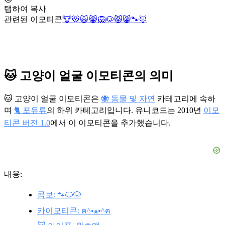
탭하여 복사
관련된 이모티콘
🐮
🐯
🙀
😹
🦁
🐶
😾
😸
🐾
🦊
🐱 고양이 얼굴 이모티콘의 의미
🐱 고양이 얼굴 이모티콘은
🐝 동물 및 자연
카테고리에 속하
며
🐈 포유류
의 하위 카테고리입니다. 유니코드는 2010년
이모
티콘 버전 1.0
에서 이 이모티콘을 추가했습니다.
내용:
콤보: 🐾🐱🐶
카이모티콘: ฅ^•ﻌ•^ฅ