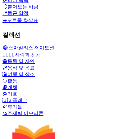
🎉
파티 폭죽
💨
불어오는 바람
📍
둥근 압정
➡️
오른쪽 화살표
컬렉션
😂
스마일리스 & 이모션
👩‍❤️‍💋‍👨
사람과 신체
🐝
동물 및 자연
🍕
음식 및 음료
🌇
여행 및 장소
🥎
활동
📙
개체
💯
기호
🇺🇸
플래그
🎊
휴가들
🦄
주제별 이모티콘