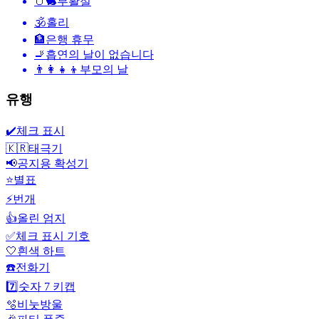
🥚🐇
부활절
🕉
홀리
🏦
은행 휴무
🚬
흡연의 날이 없습니다
👨‍👩‍👧‍👦
부모의 날
유행
✔️
체크 표시
🇰🇷
태극기
📢
공지용 확성기
⭐
별표
⚡
번개
👍
올린 엄지
✅
체크 표시 기호
🤍
흰색 하트
☎️
전화기
7️⃣
숫자 7 키캡
🫧
비눗방울