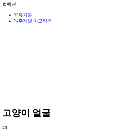
컬렉션
🎊
휴가들
🦄
주제별 이모티콘
고양이 얼굴
🐱