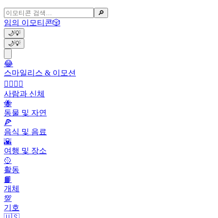
🔎
임의 이모티콘
🎲
🌙
💡
🌙
💡
😂
스마일리스 & 이모션
👩‍❤️‍💋‍👨
사람과 신체
🐝
동물 및 자연
🍕
음식 및 음료
🌇
여행 및 장소
🥎
활동
📙
개체
💯
기호
🇺🇸