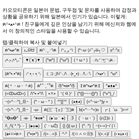
카오모티콘은 일본어 문법, 구두점 및 문자를 사용하여 감정과
상황을 공유하기 위해 일본에서 인기가 있습니다. 이렇게:
ฅ^•ﻌ•^ฅ ! 친구들에게 깊은 인상을 남기기 위해 메신저와 웹에
서 이 창의적인 스타일을 사용할 수 있습니다.
탭/클릭하여 복사 및 붙여넣기
ฅ^•ﻌ•^ฅ
ᓚᘏᗢ
ฅ/ᐠ. ̫ .ᐟ\ฅ
/ᐠ｡ꞈ｡ᐟ\
(*･ω･)ﾉ”┌iii┐♡
≥^.^≤
₍˄·͈༝·͈˄*₎◞ ̑̑
▼(´ᴥ`)▼
(^w^)
(^ω^)
(＾ω＾)
˓˓ก₍⸍⸌̣ʷ̣̫⸍̣⸌₎ค˒˒
(ฅ^•.•^ฅ)
₍ᐢ •̤ ༝ •̤ ᐢ₎
くコ:彡/╲/\╭(•‿•)╮/\╱\
₍ᐢ•ﻌ•ᐢ₎
^ω^
ฅ(＾・ω・＾ฅ)
ฅ⁽͑ ˚̀ ˙̭ ˚́ ⁾̉ฅ
/|\^•w•^/|\
↥ฅ^•ﻌ•^ฅ↥
^●ᴥ●^
(=ↀωↀ=)
/\^•.•^/\
•ㅈ•
ᐠ( ᐛ )ᐟ
(^(|)~~~(|)^)
(^v^)_/
~(=^‥^)_旦~
(^・ω・^ )
^°[]°^
(◕ᴥ◕)
(=^･ω･^)y＝
~(=^-.-^)_旦~
-ω-
ฅ(三´ ͡ (ェ)´ ͡ 三)ฅ
b(=^‥^=)o
┏ (゜ω゜)=☞
^✪w✪^
-w-
^♠w♠^
(●´ω｀●)
:3
(´・ω・`)
(≧(ｴ)≦ )
/\_/\( *.*)- -
(●ω●)
(`・ω・́)
() ()(·ω·)
(^..^)
~(=-=)~/ | \
(๑•̀ㅁ•́ฅ✧
(^•о•^)
/(=∙.∙=)\
^-^
/(ㅇㅅㅇ❀)\
\(=.=)/
(▫️◑ω◐▫️)