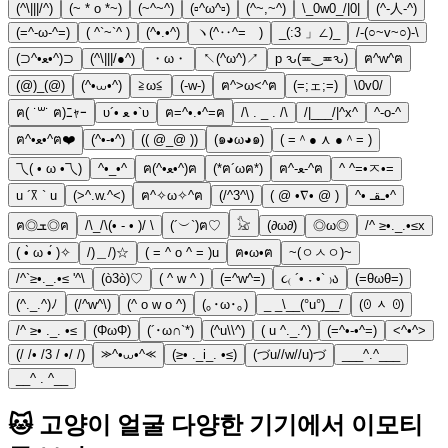
(^\|||/^)
(~ * o *~)
(~^~^)
(▫️^ω^▫️)
(^~,~^)
\_0w0_/|0|
(^-人-^)
(=^-ω-^=)
( ^`~`^ )
(^•.•^)
ヽ(^‥^=ゞ)
_(:3 」∠)_
/-(○~v~○)-\
(⊃^•ﻌ•^)⊃
(^\|||/●^)
・ω・
↖(^ω^)↗
p ԅ(≖‿≖ԅ)
ฅ^w^ฅ
(@)_(@)
(^•⩊•^)
≧ω≦
(-w-)
ฅ^>ω<^ฅ
(=;ェ;=)
\0v0/
ฅ( ˙꒳˙ ฅ)ﾆｬｰ
υ´• ﻌ •`υ
ฅ=^•.•^=ฅ
/\ . _ . /\
/|___/|^x^
^-o-^
ฅ^•ﻌ•^ฅ❤️
(^•-•^)
(( @_@ ))
(๑◕ω◕๑)
( =＾● ⋏ ●＾= )
乁( • ω •乁)
^•_•^
ฅ(^•ﻌ•^)ฅ
(*ฅ´ωฅ*)
ฅ^-ﻌ-^ฅ
^ ^=•ㅈ•=
u ´꓃ ` u
(>^.w.^<)
ฅ^✧ω✧^ฅ
(/^3^\)
( @ •∇• @ )
^• ـقـ•^
ฅ◎ܫ◎ฅ
/\_/\(• - • )/ \
(´︶`)ฅ♡
𓃠
(∂ω∂)
◎ω◎
/^ ≥•._.•≤x
( •̀ ω •́ )✧
/)＿/)☆
( = ^ o ^ = )u
ฅ•ω•ฅ
~(ㅇㅅㅇ)~
/^`≥•._.•≤ '^\
(ò3ò)♡
( ^ w ^ )
(=^w^=)
૮₍ ´• ˕ •` ₎ა
(=θωθ=)
(^._.^)ﾉ
(/^w^\)
(^ o w o ^)
(｡･ω･｡)
_ _\__(°u°)__/
(ꏿ ᆺ ꏿ)
/^ ≥• ._. •≤
(ΦωΦ)
(´･ω∩`*)
(^u\\^)
( u ^._.^)
(=^•-•^=)
<^•^>
(/ /• /3 / •/ /)
⪼^•⩊•^⪻
(≥• ._i_. •≤)
(づu//w//u)づ
___^.^___
__^ . ^__
🐱 고양이 얼굴 다양한 기기에서 이모티