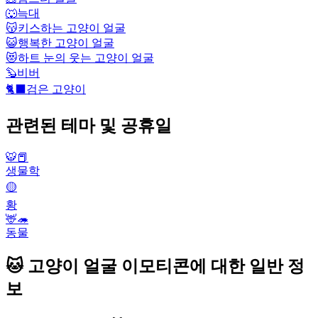
🐺
늑대
😽
키스하는 고양이 얼굴
😺
행복한 고양이 얼굴
😻
하트 눈의 웃는 고양이 얼굴
🦫
비버
🐈‍⬛
검은 고양이
관련된 테마 및 공휴일
🐯📕
생물학
🟡
황
🦌🦔
동물
🐱 고양이 얼굴 이모티콘에 대한 일반 정
보