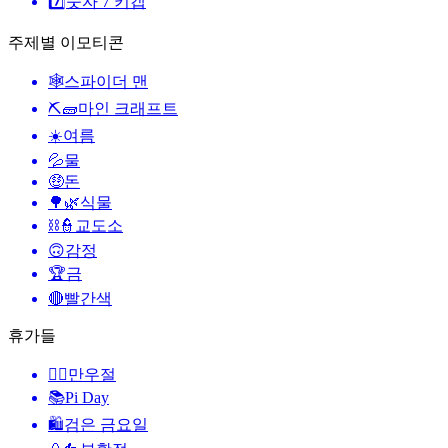
7️⃣
숫자 7 키캡
주제별 이모티콘
🕸️
스파이더 맨
⛏🧱
마인 크래프트
☀️
여름
💦
물
🤑
돈
🌳🌿
식물
⛓️👮
교도소
🙃
감정
🏆
금
🔴
빨간색
휴가들
🙆‍♂️
만우절
📚
Pi Day
🛍
검은 금요일