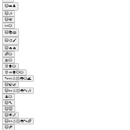
🐱➡️🎩
🐱🎶
🐱📇
🍬🐱
🐱📚📖
🐱🎨🖌️
🐱🔥🔥
🌈🐱
🎀🐱
🐰🐥🐱
🐰🥕🐥🐭🐱
🐾👀👃🏻👅🐱🌊
🐱🍃🌿
🐱👀👃🏻👅🐾🎶
🎩🐱
🐱🔨
🐱🐭
🐱🌟🌌
🐱👀👃🏻👅🐾🌈
🐱🍕