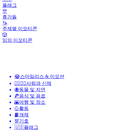
플래그
🎊
휴가들
🦄
주제별 이모티콘
🎲
임의 이모티콘
😂
스마일리스 & 이모션
👩‍❤️‍💋‍👨
사람과 신체
🐝
동물 및 자연
🍕
음식 및 음료
🌇
여행 및 장소
🥎
활동
📙
개체
💯
기호
🇺🇸
플래그