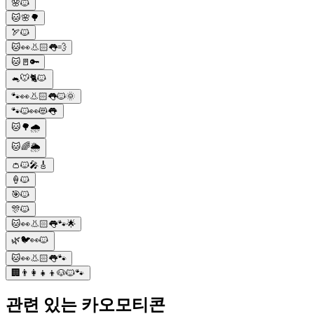
🌸🐱
🐱🌸🌳
🏹🐱
🐱👀👃🏻👅💨
🐱🚪🔑
🐁🐭🐈🐱
🐾👀👃🏻👅🐱🌞
🐾🐱👀😻👅
🐱🌳🌧️
🐱🌈🌦️
👛🐱🎤🎸
🍦🐱
🎯🐱
🎊🐱
🐱👀👃🏻👅🐾🌟
🌿🐦👀🐱
🐱👀👃🏻👅🐾
🏢👨‍👩‍👧‍👦🐶🐱🐾
관련 있는 카오모티콘