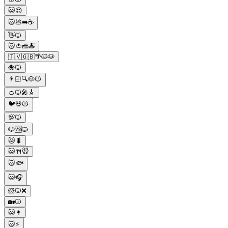
🐱😍
🐱💩➡️☕️
👋🐱
🐱🍅🧀🍝
🇹🇻🇬🇧🌴🐱🐶
🐙🐱
👨🏻🔍🐶🐱
👛🐱🎤🎸
🐦💀🐱
💯🐱
🐶🆚🐱
🐱🐛
🐱🍴🐭
🐱🐟
🐱🎧
🐹🐱❌
🏡🐱
🐱👩
🐱⚡