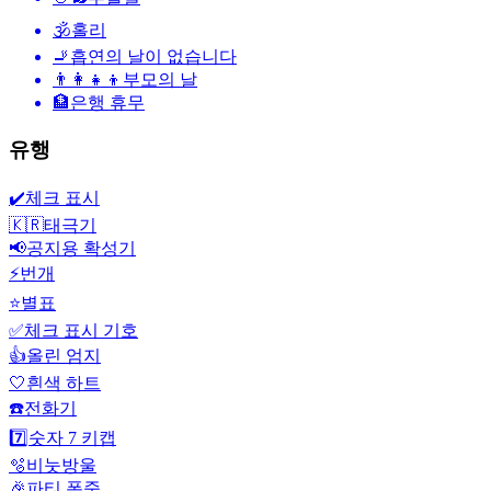
🕉
홀리
🚬
흡연의 날이 없습니다
👨‍👩‍👧‍👦
부모의 날
🏦
은행 휴무
유행
✔️
체크 표시
🇰🇷
태극기
📢
공지용 확성기
⚡
번개
⭐
별표
✅
체크 표시 기호
👍
올린 엄지
🤍
흰색 하트
☎️
전화기
7️⃣
숫자 7 키캡
🫧
비눗방울
🎉
파티 폭죽