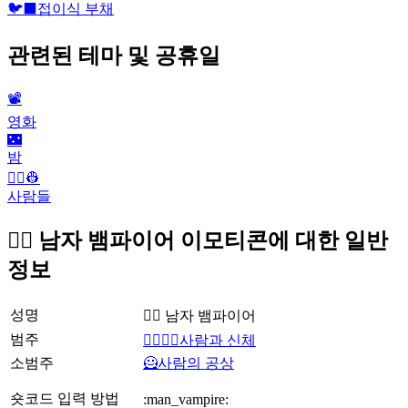
🐦‍⬛
접이식 부채
관련된 테마 및 공휴일
📽
영화
🌃
밤
👨‍✈️👷
사람들
🧛‍♂️ 남자 뱀파이어 이모티콘에 대한 일반
정보
성명
🧛‍♂️ 남자 뱀파이어
범주
👩‍❤️‍💋‍👨사람과 신체
소범주
🦸사람의 공상
숏코드 입력 방법
:man_vampire: