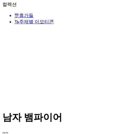
컬렉션
🎊
휴가들
🦄
주제별 이모티콘
남자 뱀파이어