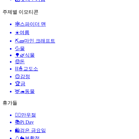
주제별 이모티콘
🕸️
스파이더 맨
☀️
여름
⛏🧱
마인 크래프트
💦
물
🌳🌿
식물
🤑
돈
⛓️👮
교도소
🙃
감정
🏆
금
🦌🦔
동물
휴가들
🙆‍♂️
만우절
📚
Pi Day
🛍
검은 금요일
🥚🐇
부활절