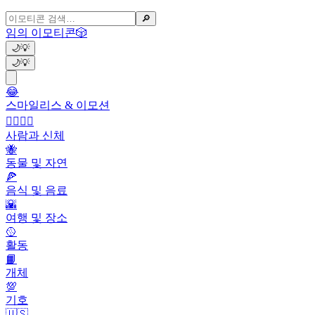
🔎
임의 이모티콘
🎲
🌙
💡
🌙
💡
😂
스마일리스 & 이모션
👩‍❤️‍💋‍👨
사람과 신체
🐝
동물 및 자연
🍕
음식 및 음료
🌇
여행 및 장소
🥎
활동
📙
개체
💯
기호
🇺🇸