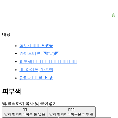
내용:
콤보: 🧛‍♀️🧛‍♂️🍷🍂🍁
카이모티콘: ◥(ºᵥᵥº)◤
피부색 🧛🏿‍♂️ 🧛🏾‍♂️ 🧛🏼‍♂️ 🧛🏻‍♂️ 🧛🏽‍♂️
🧛‍♂️ 아이폰, 왓츠앱
관련♂️ 🧛‍♀️ 👳 👨 🕺
피부색
탭/클릭하여 복사 및 붙여넣기
🧛‍♂️
🧛🏿‍♂️
남자 뱀파이어
피부 톤 없음
남자 뱀파이어
어두운 피부 톤