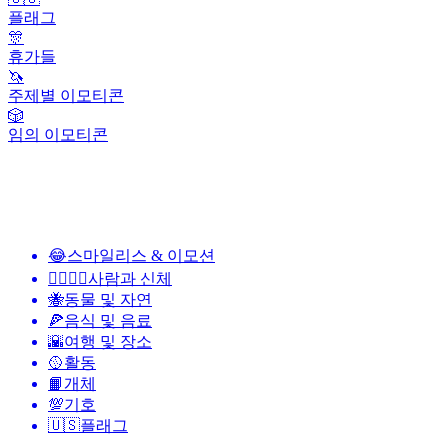
플래그
🎊
휴가들
🦄
주제별 이모티콘
🎲
임의 이모티콘
😂
스마일리스 & 이모션
👩‍❤️‍💋‍👨
사람과 신체
🐝
동물 및 자연
🍕
음식 및 음료
🌇
여행 및 장소
🥎
활동
📙
개체
💯
기호
🇺🇸
플래그