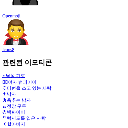
Openmoji
Icons8
관련된 이모티콘
♂️
남성 기호
🧛‍♀️
여자 뱀파이어
👳
터번을 쓰고 있는 사람
👨
남자
🕺
춤추는 남자
👞
정장 구두
🧛
뱀파이어
🤵
턱시도를 입은 사람
👴
할아버지