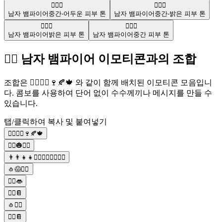
🧛🏾‍♂️
🧛🏼‍♂️
남자 뱀파이어
중간-어두운 피부 톤
남자 뱀파이어
중간-밝은 피부 톤
🧛🏻‍♂️
🧛🏽‍♂️
남자 뱀파이어
밝은 피부 톤
남자 뱀파이어
중간 피부 톤
🧛‍♂️ 남자 뱀파이어 이모티콘과의 조합
조합은 🧛‍♀️🧛‍♂️🍷🍂🍁 와 같이 함께 배치된 이모티콘 모음입니
다. 콤보를 사용하여 단어 없이 수수께끼나 메시지를 만들 수
있습니다.
탭/클릭하여 복사 및 붙여넣기
🧛‍♀️🧛‍♂️🍷🍂🍁
🧟‍♂️🎃🧛‍♂️
👨‍👨‍👧‍👧🧛‍♂️🧚‍♂️🧜‍♂️🧝‍♂️
🧄😱🧛‍♂️
🧛‍♂️👄
🧛‍♂️📔
🧄🧛‍♂️
🧛‍♂️📔