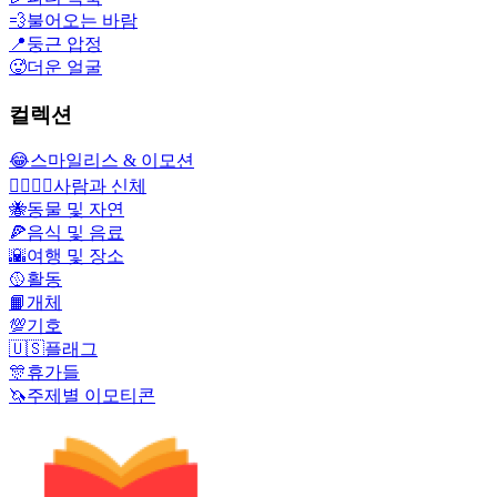
💨
불어오는 바람
📍
둥근 압정
🥵
더운 얼굴
컬렉션
😂
스마일리스 & 이모션
👩‍❤️‍💋‍👨
사람과 신체
🐝
동물 및 자연
🍕
음식 및 음료
🌇
여행 및 장소
🥎
활동
📙
개체
💯
기호
🇺🇸
플래그
🎊
휴가들
🦄
주제별 이모티콘