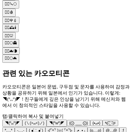
🧛‍♂️🔪🌕
🧛‍♂️🩸
🧛‍♂️🌹💉
🧛‍♂️🕰️🕯️
🧛‍♂️🦷
🧛‍♂️🌕👻
🧛‍♂️🦇🌘
🧛‍♂️🌕🦇
관련 있는 카오모티콘
카오모티콘은 일본어 문법, 구두점 및 문자를 사용하여 감정과
상황을 공유하기 위해 일본에서 인기가 있습니다. 이렇게:
◥(ºᵥᵥº)◤ ! 친구들에게 깊은 인상을 남기기 위해 메신저와 웹
에서 이 창의적인 스타일을 사용할 수 있습니다.
탭/클릭하여 복사 및 붙여넣기
◥(ºᵥᵥº)◤
(㇏(>ᵥᵥ<)ノ)
◥(ºwº)◤
(⨀ ___ ⨀)
(•ᵥᵥ•)
٩(-̃_̮̮̃-̃)۶
*,..,*
-,..,-
(˼●̙̂ ̟ ̟̎ ̟ ̘●̂˻)
‹(⁽˙́ʷ˙̀⁾ )∨( ⁽˙́ʷ˙̀⁾)›
₍•͟ ͜ • ₎
(o,..,o)
@,.,@
:f