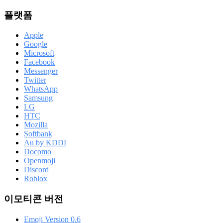
플랫폼
Apple
Google
Microsoft
Facebook
Messenger
Twitter
WhatsApp
Samsung
LG
HTC
Mozilla
Softbank
Au by KDDI
Docomo
Openmoji
Discord
Roblox
이모티콘 버전
Emoji Version 0.6