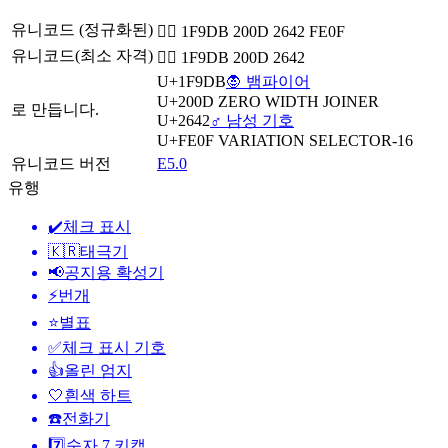
유니코드 (정규화된)
🧛‍♂️ 1F9DB 200D 2642 FE0F
유니코드(최소 자격)
🧛‍♂ 1F9DB 200D 2642
U+1F9DB
🧛 뱀파이어
U+200D
ZERO WIDTH JOINER
로 만듭니다.
U+2642
♂️ 남성 기호
U+FE0F
VARIATION SELECTOR-16
유니코드 버전
E5.0
유행
✔️
체크 표시
🇰🇷
태극기
📢
공지용 확성기
⚡
번개
⭐
별표
✅
체크 표시 기호
👍
올린 엄지
🤍
흰색 하트
☎️
전화기
7️⃣
숫자 7 키캡