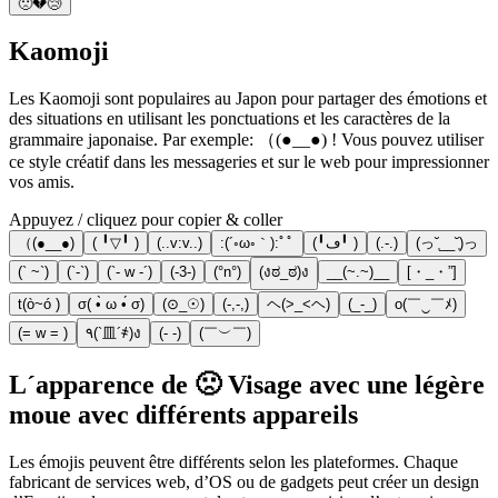
🙁💔😢
Kaomoji
Les Kaomoji sont populaires au Japon pour partager des émotions et
des situations en utilisant les ponctuations et les caractères de la
grammaire japonaise. Par exemple: （(●__●) ! Vous pouvez utiliser
ce style créatif dans les messageries et sur le web pour impressionner
vos amis.
Appuyez / cliquez pour copier & coller
（(●__●)
( ╹▽╹ )
(..v:v..)
:(´◦ω◦｀):ﾟﾟ
(╹ڡ╹ )
(.-.)
(っ˘̩__˘̩)っ
(` ~`)
(`-`)
(`- w -´)
(-3-)
(°n°)
(งಠ_ಠ)ง
__(~.~)__
[・_・”]
t(ò~ó )
σ( •̀ ω •́ σ)
(⊙_☉)
(-,-,)
ヘ(>_<ヘ)
(_-_)
o(￣‿￣ﾒ)
(= w = )
٩(`皿´҂)ง
(- -)
(￣︶￣)
L´apparence de 🙁 Visage avec une légère
moue avec différents appareils
Les émojis peuvent être différents selon les plateformes. Chaque
fabricant de services web, d’OS ou de gadgets peut créer un design