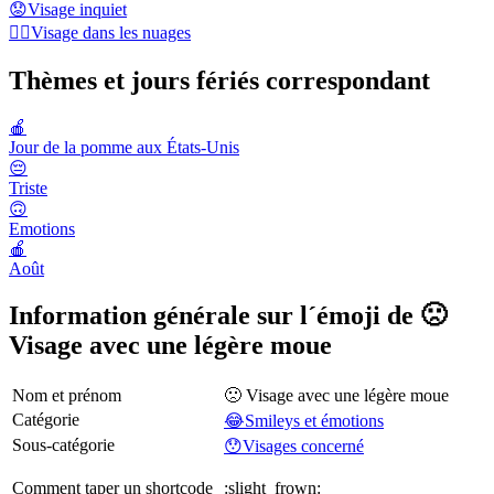
😟
Visage inquiet
😶‍🌫️
Visage dans les nuages
Thèmes et jours fériés correspondant
🍎
Jour de la pomme aux États-Unis
😔
Triste
🙃
Emotions
🍎
Août
Information générale sur l´émoji de 🙁
Visage avec une légère moue
Nom et prénom
🙁 Visage avec une légère moue
Catégorie
😂Smileys et émotions
Sous-catégorie
😯Visages concerné
Comment taper un shortcode
:slight_frown: