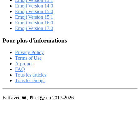
Emoji Version 13.1
Emoji Version 14.0
Emoji Version 15.0
Emoji Version 15.1
Emoji Version 16.0
Emoji Version 17.0
Pour plus d'informations
Privacy Policy
Terms of Use
À propos
FAQ
Tous les articles
Tous les émojis
Fait avec ❤️, 🥛 et 🐹 en 2017-2026.