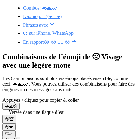
Combos: 🚗🌊🙁
Kaomoji: （(●__●)
Phrases avec 🙁
🙁 sur iPhone, WhatsApp
En rapport😭 ☹️ 🙍‍♀️ 😰 🙍
Combinaisons de l´émoji de 🙁 Visage
avec une légère moue
Les Combinaisons sont plusiers émojis placés ensemble, comme
ceci: 🚗🌊🙁 . Vous pouvez utiliser des combinaisons pour faire des
énigmes ou des messages sans mots.
Appuyez / cliquez pour copier & coller
🚗🌊🙁
— Versée dans une flaque d´eau
🙁🏆
🙁💔
🙁🦵