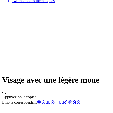
🦄
Émoticônes thématiques
Visage avec une légère moue
🙁
Appuyez pour copier
Émojis correspondant
😭
☹️
🙍‍♀️
😰
🙍
🙍‍♂️
🙂
😦
🤥
😞