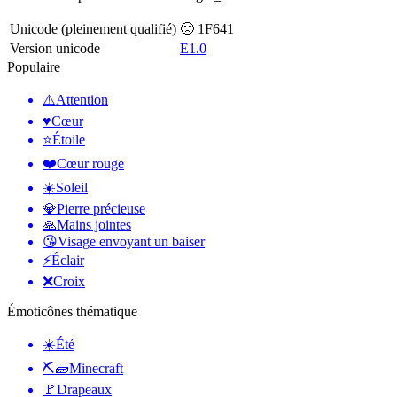
Unicode (pleinement qualifié)
🙁 1F641
Version unicode
E1.0
Populaire
⚠️
Attention
♥️
Cœur
⭐
Étoile
❤️
Cœur rouge
☀️
Soleil
💎
Pierre précieuse
🙏
Mains jointes
😘
Visage envoyant un baiser
⚡
Éclair
❌
Croix
Émoticônes thématique
☀️
Été
⛏🧱
Minecraft
🚩
Drapeaux