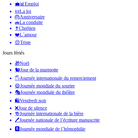
💼📊
Emploi
📜
La loi
🎂
Anniversaire
🚗
La conduite
✝️
Chrétien
❤️
L´amour
😔
Triste
Jours fériés
🎁
Noël
🐿
Jour de la marmotte
🖐
Journée internationale du remerciement
😄
Journée mondiale du sourire
🎭
Journée mondiale du théâtre
🛍
Vendredi noir
❌
Jour de silence
🍻
Journée internationale de la bière
🖊
Journée nationale de l’écriture manuscrite
🅱️
Journée mondiale de l´hémophilie