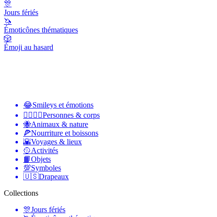
🎊
Jours fériés
🦄
Émoticônes thématiques
🎲
Émoji au hasard
😂
Smileys et émotions
👩‍❤️‍💋‍👨
Personnes & corps
🐝
Animaux & nature
🍕
Nourriture et boissons
🌇
Voyages & lieux
🥎
Activités
📙
Objets
💯
Symboles
🇺🇸
Drapeaux
Collections
🎊
Jours fériés