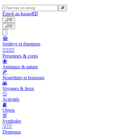
🔎
Émoji au hasard
🎲
🌙
💡
🌙
💡
😂
Smileys et émotions
👩‍❤️‍💋‍👨
Personnes & corps
🐝
Animaux & nature
🍕
Nourriture et boissons
🌇
Voyages & lieux
🥎
Activités
📙
Objets
💯
Symboles
🇺🇸
Drapeaux