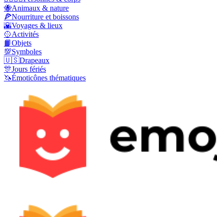
🐝
Animaux & nature
🍕
Nourriture et boissons
🌇
Voyages & lieux
🥎
Activités
📙
Objets
💯
Symboles
🇺🇸
Drapeaux
🎊
Jours fériés
🦄
Émoticônes thématiques