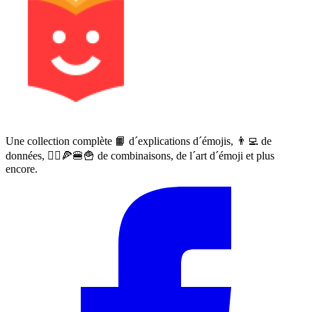
Une collection complète 📙 d´explications d´émojis, 👨‍💻 de
données, 🙅‍♀️🍕🍔🍟 de combinaisons, de l´art d´émoji et plus
encore.