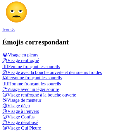
Icons8
Émojis correspondant
😭
Visage en pleurs
☹️
Visage renfrogné
🙍‍♀️
Femme fronçant les sourcils
😰
Visage avec la bouche ouverte et des sueurs froides
🙍
Personne fronçant les sourcils
🙍‍♂️
Homme fronçant les sourcils
🙂
Visage avec un léger sourire
😦
Visage renfrogné à la bouche ouverte
🤥
Visage de menteur
😞
Visage déçu
🙃
Visage à l’envers
😕
Visage Confus
😒
Visage désabusé
😢
Visage Qui Pleure