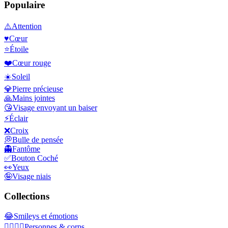
Populaire
⚠️
Attention
♥️
Cœur
⭐
Étoile
❤️
Cœur rouge
☀️
Soleil
💎
Pierre précieuse
🙏
Mains jointes
😘
Visage envoyant un baiser
⚡
Éclair
❌
Croix
💭
Bulle de pensée
👻
Fantôme
✅
Bouton Coché
👀
Yeux
🤪
Visage niais
Collections
😂
Smileys et émotions
👩‍❤️‍💋‍👨
Personnes & corps