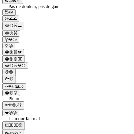
🚫😢🚫💪
— Pas de douleur, pas de gain
😈😢
😢🌊🌊
😭😢😿🕳
😭😢😿
🤯💔😢
🌹😢
😭😢😿💔
😭😢😿🙇‍♀️
😭😢😿💔☹
😃😢
🏞️😢
⚰️🌹😢👥🎶
😭😢😓
— Pleurer
⚰️🌹😢🎶🕯️
💔🥺😢
— L’amour fait mal
🎞👩‍❤️‍💋‍👨😢
🎭👰😦😢