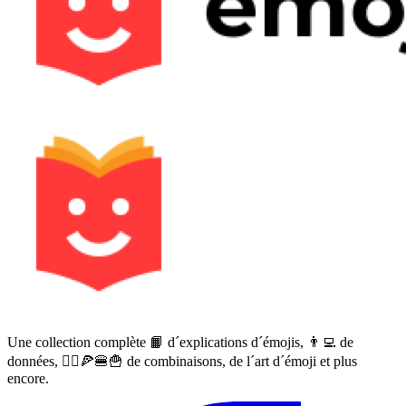
Une collection complète 📙 d´explications d´émojis, 👨‍💻 de
données, 🙅‍♀️🍕🍔🍟 de combinaisons, de l´art d´émoji et plus
encore.