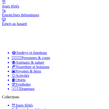
🎊
Jours fériés
🦄
Émoticônes thématiques
🎲
Émoji au hasard
😂
Smileys et émotions
👩‍❤️‍💋‍👨
Personnes & corps
🐝
Animaux & nature
🍕
Nourriture et boissons
🌇
Voyages & lieux
🥎
Activités
📙
Objets
💯
Symboles
🇺🇸
Drapeaux
Collections
🎊
Jours fériés