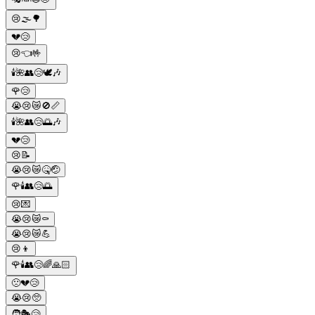
😢🌫️🌳
💔😢
😢👈🤟
🕯️🌺👥😢🕊️🎶
🌹😢
😭😢😿🚫📏
🕯️🌺👥😢🌅🎶
💔😢
😢📝
😭😢😿🤒🤕
🌹🕯️👥😢🌅
😢💌
😭😢😿⚰
😭😢😿💪
😢👦
🌹🕯️👥😢🌈🙏🏻
🙁💔😢
😭😢🥺
🧑🎭😢