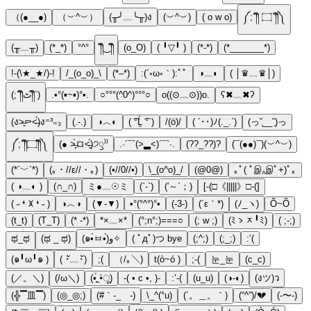
（(●__●)
（︶^︶）
(╥╯﹏╰╥)ง
(︶^︶)
( o w o)
༼;´༎ຶ ۝ ༎ຶ༽
(╥﹏╥)
(*_*)
°^°
༎ຶ‿༎ຶ
(o_O)
( ╹▽╹ )
(*-*)
(*_______*)
!-(\★_★/)-!
/_(o_o)_\
(*–*)
:(´◦ω◦｀):ﾟﾟ
◑﹏◐
( │♛﹏♛│)
(;´༎ຶٹ༎ຶ`)
.•°(▪~▪)°•.
○°°°(^0^)°°°○
o((⊙﹏⊙))o.
ʕ✖﹏✖ʔ
(ง˃̶͈⚰˂̶́)ง⁼³₌₃
(.-.)
◑︿◐
( ͡°Ĺ̯ ͡° )
/(ö)/
( ´･･)ﾉ(._.`)
(っ˘̩__˘̩)っ
༼;´༎ຶ۝༎ຶ༽
(● ˃̶͈̀ロ˂̶͈́)੭ꠥ⁾⁾
.·´¯`(>▂<)´¯`·.
(??_??)?
(¯(●●)¯)(︶^︶)
(*´﹀`*)
(｡・//ε//・｡)
(•//0//•)
\_(o^o)_/
(@0@)
｡ﾟ( ﾟஇ‸இﾟ+)ﾟ｡
( ◑﹏◐ )
(∩_∩)
ミ●﹏☉ミ
(`-`)
(′～`；)
[-(□《|||||》□-(]
( ˶ ❛ ꁞ ❛ ˶ )
◑︿◑
(▼-▼)
•°(°^°)°•
(-3-)
(´ε｀*)
(ﾉ_ヽ)
Õ~Õ
(t_t)
(T_T)
(* -*)
*×﹏×*
(°;n°;)===○
(; w ;)
(ﾐゝᆽ╹ﾐ)
( ;-;)
ಥ_ಥ
(ಥ _ ಥ)
(๑•̀ㅂ•́)و✧
( ﾟдﾟ)つ bye
(;^;)
(;_;)
:’(
(๑╹ω╹๑ )
( ･ั﹏･ั)
;(
（/｡＼)
t(ò~ó )
;-(
눈_눈
(c_c)
(／。＼)
(/ω＼)
(•̥́ˍ•̀ू)
-( • c •, )-
:’-(
(u_u)
(◑-◐)
(งツ)ว
(╬▔皿▔)
(◎_◎;)
(#｀-_ゝ-)
\_^(°u)
(´。＿。｀)
(“^”)/💔
(-〜-)