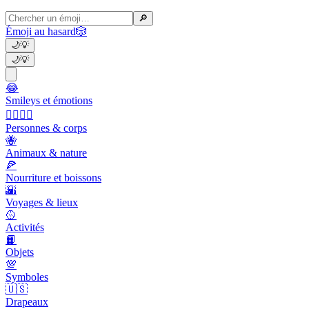
🔎
Émoji au hasard
🎲
🌙
💡
🌙
💡
😂
Smileys et émotions
👩‍❤️‍💋‍👨
Personnes & corps
🐝
Animaux & nature
🍕
Nourriture et boissons
🌇
Voyages & lieux
🥎
Activités
📙
Objets
💯
Symboles
🇺🇸
Drapeaux