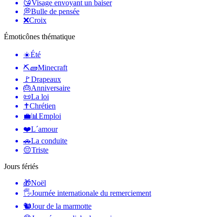
😘
Visage envoyant un baiser
💭
Bulle de pensée
❌
Croix
Émoticônes thématique
☀️
Été
⛏🧱
Minecraft
🚩
Drapeaux
🎂
Anniversaire
📜
La loi
✝️
Chrétien
💼📊
Emploi
❤️
L´amour
🚗
La conduite
😔
Triste
Jours fériés
🎁
Noël
🖐
Journée internationale du remerciement
🐿
Jour de la marmotte