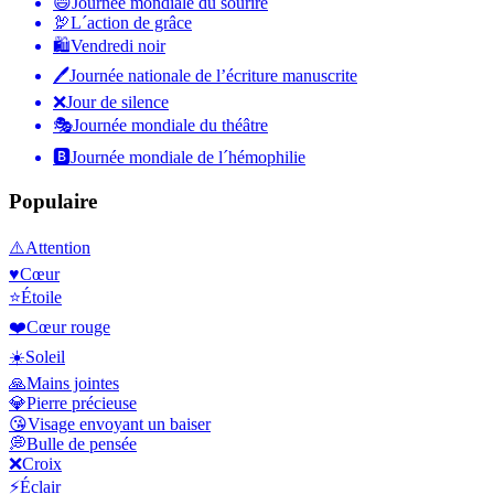
😄
Journée mondiale du sourire
🦃
L´action de grâce
🛍
Vendredi noir
🖊
Journée nationale de l’écriture manuscrite
❌
Jour de silence
🎭
Journée mondiale du théâtre
🅱️
Journée mondiale de l´hémophilie
Populaire
⚠️
Attention
♥️
Cœur
⭐
Étoile
❤️
Cœur rouge
☀️
Soleil
🙏
Mains jointes
💎
Pierre précieuse
😘
Visage envoyant un baiser
💭
Bulle de pensée
❌
Croix
⚡
Éclair