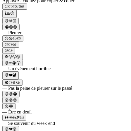
Appuyez / cliquez pour copier & coller
🙂😔🥺😢😭
🕯️🙏😢
😢🫶🏻
😭😢😓
— Pleurer
😢😪😑😓
🥺😢😭
🥺😢
🙈😢🥵😰
😢⚰️😭🤧
— Un événement horrible
😢❤️🔐
🚫😢🍼💦
— Pas la peine de pleurer sur le passé
😞😢😭
😞😢😓
😢😭
— Être en deuil
👬🥂👭🍕😢
— Se souvenir du week-end
😕💔😢