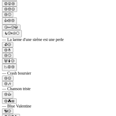
😟😲😢
😢😞😑
😢🙂
👍😢😣
🤧👀😢😭
🧜️😢🟰🐚⚪️
— La larme d'une sirène est une perle
🥀😢
😢🤞
😢🙄
👿🤷😢
📉😡😢
— Crash boursier
😢😑
😢🎶
— Chanson triste
😢👍
😢💑📅
— Blue Valentine
📶😢