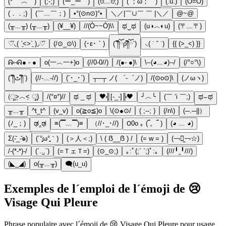
(* ￣︿￣)
(;-;)
(ー_ー゛)
(ꏿ﹏ꏿ;)
(´；ω；｀)
(.u.)
(Ò=Ó)
(．．;)
(￣﹏￣；)
•°(⊙n⊙)°•
＼／|￣∪￣ ￣ |＼／
@~@
(╥﹏╥) (╥﹏╥)
(¥__¥)
//(Ò~~Ó)\\
ಥ‿ಥ
(u◑︿◐u)
(〒﹏〒)
♡⃛◟( ˊ̱˂˃ˋ̱ )◞♡⃛
(/⊙_⊙\)
(･ε･｀)
(´༎ຶོρ༎ຶོ`)
⸜( ˙ ˘ ˙)
{{ (>_<) }}
ᕱ⑅ᕱ● - ●
o(一︿一+)o
(//0-0//)
/(●- ●)\
\--(◕﹏◕)--/
(/°○°\)
(´༎ຶٹ༎ຶ`)
(//-﹏-//)
(´･_･`)
┬─┬ ノ( ゜-゜ノ)
/(⊙o⊙)\
(ノωヽ)
(ू˃̣̣̣̣̣̣︿˂̣̣̣̣̣̣ ू)
/(°¤°)//
ಥ _ ಥ
🖤╣[-_-]╠🖤
╯︿╰
(￣ ‘i ￣;)
ಥ⌣ಥ
╥﹏╥
^t_t^
(v_v)
o(≧o≦)o
\(⊙●⊙/
( ;--; )
(/n\)
(─.─||）
(ﾉ_；)
ಢ‸ಢ
≡(▔﹏▔)≡
（//･_･//)
౦0o ｡ (‾́。‾́ )
(◕ ﹏ ◕)
Σ(-᷅_-᷄๑)
(´°̥̥̥ω°̥̥̥｀)
(＞人＜;)
\ ( ẞ__ẞ ) /
(= w = )
(￢︿̫￢☆)
/-(*-*)-/
(´..̫.`)
(=ＴェＴ=)
(⊙_⊙;)
｡:ﾟ(;´ `;)ﾟ:｡
(///╹‸╹///)
(◣_◢)
o(╥﹏╥)
🗨(u_u)
Exemples de l´emploi de l´émoji de 😢
Visage Qui Pleure
Phrase populaire avec l´émoji de 😢 Visage Qui Pleure pour usage