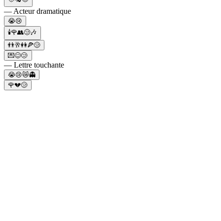
— Acteur dramatique
😭😢
🕯️🌹👥😢🎶
👬🥂👭🍕😢
💌😊😢
— Lettre touchante
😭😢😿👻
🌹💔😢