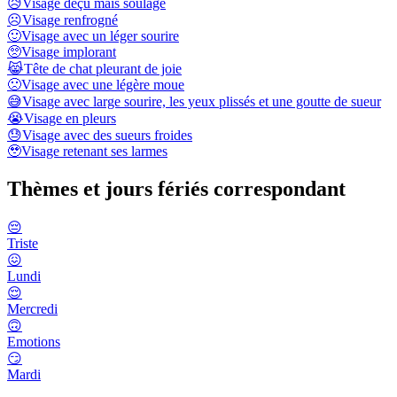
😥
Visage déçu mais soulagé
☹️
Visage renfrogné
🙂
Visage avec un léger sourire
🥺
Visage implorant
😹
Tête de chat pleurant de joie
🙁
Visage avec une légère moue
😅
Visage avec large sourire, les yeux plissés et une goutte de sueur
😭
Visage en pleurs
😓
Visage avec des sueurs froides
🥹
Visage retenant ses larmes
Thèmes et jours fériés correspondant
😔
Triste
😖
Lundi
😌
Mercredi
🙃
Emotions
😏
Mardi