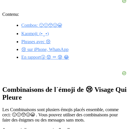
Contenu:
Combos: 🙂😔🥺😢😭
Kaomoji: (•‿•)
Phrases avec 😢
😢 sur iPhone, WhatsApp
En rapport🤧 😟 ⚰️ 😰 😂
Combinaisons de l´émoji de 😢 Visage Qui
Pleure
Les Combinaisons sont plusiers émojis placés ensemble, comme
ceci: 🙂😔🥺😢😭 . Vous pouvez utiliser des combinaisons pour
faire des énigmes ou des messages sans mots.