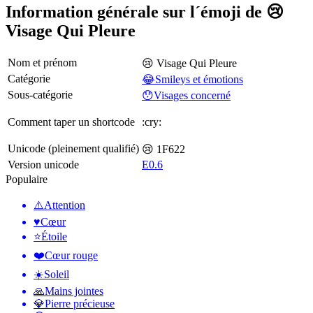
Information générale sur l´émoji de 😢
Visage Qui Pleure
Nom et prénom
😢 Visage Qui Pleure
Catégorie
😂Smileys et émotions
Sous-catégorie
😯Visages concerné
Comment taper un shortcode
:cry:
Unicode (pleinement qualifié)
😢 1F622
Version unicode
E0.6
Populaire
⚠️
Attention
♥️
Cœur
⭐
Étoile
❤️
Cœur rouge
☀️
Soleil
🙏
Mains jointes
💎
Pierre précieuse