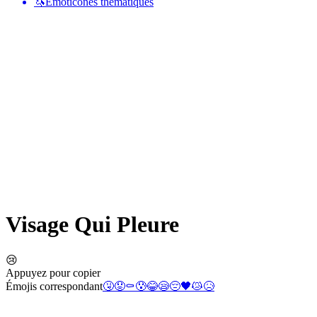
🦄
Émoticônes thématiques
Visage Qui Pleure
😢
Appuyez pour copier
Émojis correspondant
🤧
😟
⚰️
😰
😂
😪
😔
🖤
😿
😥