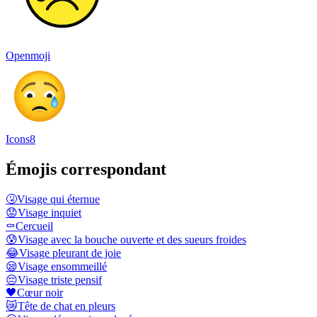
Openmoji
Icons8
Émojis correspondant
🤧
Visage qui éternue
😟
Visage inquiet
⚰️
Cercueil
😰
Visage avec la bouche ouverte et des sueurs froides
😂
Visage pleurant de joie
😪
Visage ensommeillé
😔
Visage triste pensif
🖤
Cœur noir
😿
Tête de chat en pleurs