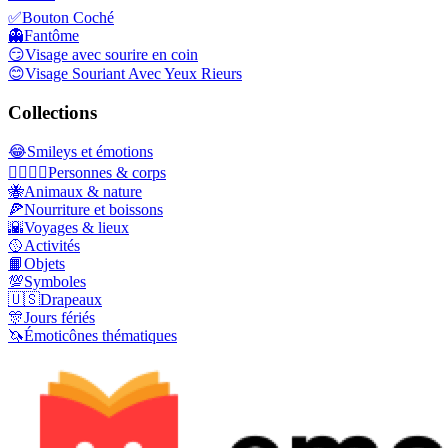
✅
Bouton Coché
👻
Fantôme
😏
Visage avec sourire en coin
😊
Visage Souriant Avec Yeux Rieurs
Collections
😂
Smileys et émotions
👩‍❤️‍💋‍👨
Personnes & corps
🐝
Animaux & nature
🍕
Nourriture et boissons
🌇
Voyages & lieux
🥎
Activités
📙
Objets
💯
Symboles
🇺🇸
Drapeaux
🎊
Jours fériés
🦄
Émoticônes thématiques