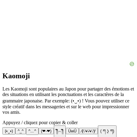
Kaomoji
Les Kaomoji sont populaires au Japon pour partager des émotions et
des situations en utilisant les ponctuations et les caractères de la
grammaire japonaise. Par exemple: (•‿•) ! Vous pouvez utiliser ce
style créatif dans les messageries et sur le web pour impressionner
vos amis.
Appuyez / cliquez pour copier & coller
(•‿•)
^_^
^﹏^
(❤-❤)
༎ຶ︵༎ຶ
ÙwÚ
⁄(⁄ ⁄•⁄-⁄•⁄ ⁄)⁄
( ཀ ʖ̯ ཀ)