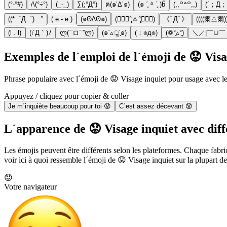
(°-°#)
/\(°÷°)
(_-_)
∑(;°Д°)
ฅ(๑’Δ’๑)
(๑ ˊ͈ ᐞ ˋ͈ )ƅ̋
(,,꒪꒫꒪,,)
(´；Д；
((*゜Д゜)ゞ”
( e - e )
(๑ʘ∆ʘ๑)
(๑⃙⃘°̧̧̧ㅿ°̧̧̧๑⃙⃘)
《ﾟДﾟ》
((((爾△爾))
(l . l)
(ι´Д｀)ﾉ
ლ(¯ロ¯”ლ)
(๑ˊ▵ॢˋ̥๑)
(；๏д๏)
(❁°͈▵°͈)
＼／|￣∪￣ 
Exemples de l´emploi de l´émoji de 😟 Visa
Phrase populaire avec l´émoji de 😟 Visage inquiet pour usage avec le
Appuyez / cliquez pour copier & coller
Je m´inquiète beaucoup pour toi 😟
C´est assez décevant 😟
L´apparence de 😟 Visage inquiet avec diff
Les émojis peuvent être différents selon les plateformes. Chaque fabr
voir ici à quoi ressemble l´émoji de 😟 Visage inquiet sur la plupart d
😟
Votre navigateur