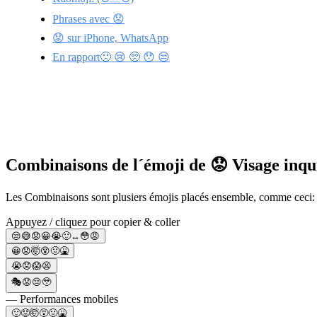
Phrases avec 😟
😟 sur iPhone, WhatsApp
En rapport🙁 😢 🥺 😯 😒
Combinaisons de l´émoji de 😟 Visage inqu
Les Combinaisons sont plusiers émojis placés ensemble, comme ceci:
Appuyez / cliquez pour copier & coller
😒😅😟😀😭🙂‍↔😳😡
😀😟🤯😵🤢🤮
😭😟😱😫
🎭😟😔🥹
— Performances mobiles
🙂😟🤯😵🤢🤮