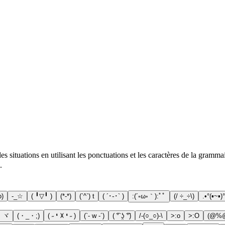
s situations en utilisant les ponctuations et les caractères de la gramm
.
o)
-_☆
( ╹▽╹ )
(*-*)
(`^`) t
( ´･֊･` )
:(´◦ω◦｀):ﾟﾟ
(/ ÷_÷\)
.•°(▪~▪)°
・ヾ
(・_・;)
( ˶ ❛ ꁞ ❛ ˶ )
(`- w -´)
( ͡° ʖ̯ ͡°)
/-(○_○)-\
>:o
>:O
(@%