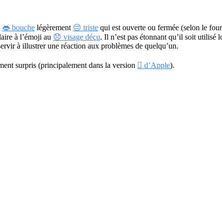
e
👄 bouche
légèrement
😔 triste
qui est ouverte ou fermée (selon le fourn
laire à l’émoji au
😞 visage déçu
. Il n’est pas étonnant qu’il soit utili
rvir à illustrer une réaction aux problèmes de quelqu’un.
ement surpris (principalement dans la version
 d’Apple
).