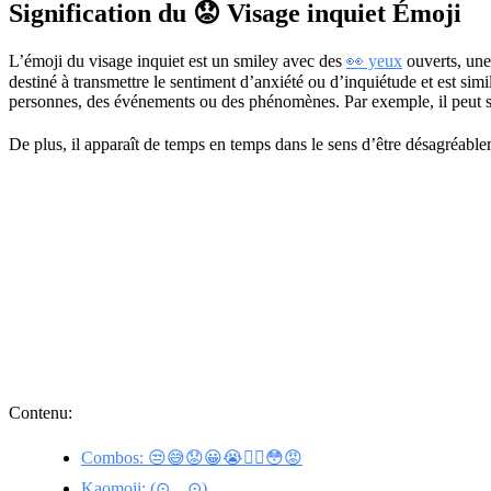
Signification du 😟 Visage inquiet Émoji
L’émoji du visage inquiet est un smiley avec des
👀 yeux
ouverts, un
destiné à transmettre le sentiment d’anxiété ou d’inquiétude et est simi
personnes, des événements ou des phénomènes. Par exemple, il peut se
De plus, il apparaît de temps en temps dans le sens d’être désagréabl
Contenu:
Combos: 😒😅😟😀😭🙂‍↔😳😡
Kaomoji: (⊙﹏⊙)