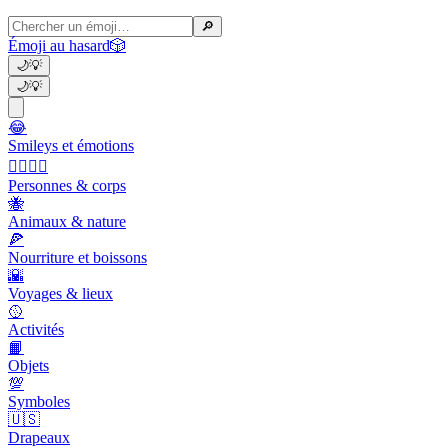
🔎
Émoji au hasard
🎲
🌙
💡
🌙
💡
😂
Smileys et émotions
👩‍❤️‍💋‍👨
Personnes & corps
🐝
Animaux & nature
🍕
Nourriture et boissons
🌇
Voyages & lieux
🥎
Activités
📙
Objets
💯
Symboles
🇺🇸
Drapeaux