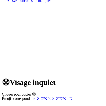
🦄
Émoticônes thématiques
😟
Visage inquiet
Cliquer pour copier 😟
Émojis correspondant
🙁
😢
🥺
😯
😒
😖
😰
😲
😔
😵