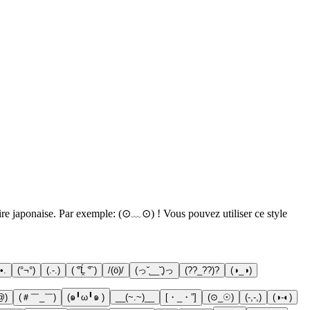
aire japonaise. Par exemple: (⊙﹏⊙) ! Vous pouvez utiliser ce style
•.
(°¬°)
(.-.)
( ͡°Ĺ̯ ͡° )
/(ö)/
(っ˘̩__˘̩)っ
(??_??)?
(◑_◑)
@)
(＃￣_￣)
(๑╹ω╹๑ )
__(~.~)__
[・_・”]
(⊙_☉)
(-,-,)
(◑-◐)