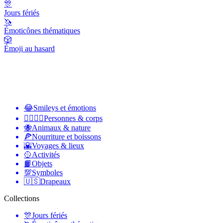
🎊
Jours fériés
🦄
Émoticônes thématiques
🎲
Émoji au hasard
😂
Smileys et émotions
👩‍❤️‍💋‍👨
Personnes & corps
🐝
Animaux & nature
🍕
Nourriture et boissons
🌇
Voyages & lieux
🥎
Activités
📙
Objets
💯
Symboles
🇺🇸
Drapeaux
Collections
🎊
Jours fériés