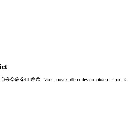
iet
 😒😅😟😀😭🙂‍↔😳😡 . Vous pouvez utiliser des combinaisons pour fa