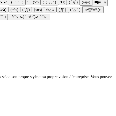
◜● ●◝
(￣︶￣)
\|__(°-°)
( ；´Д｀)
:O(
( ﾟдﾟ)
(๏д๏)
🗨(u_u)
⊙✿)
(¬^¬)
(;´Д`)
(¬n¬)
⊙△⊙
(´Д` )
( ´△｀)
ฅ=͟͟͞͞((꒪∆꒪;)ฅ
 ￣;)
〝〇〟⊂(｀･Δ･´)⊃〝〇〟
 selon son propre style et sa propre vision d’entreprise. Vous pouvez