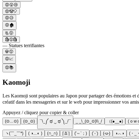
😟😲😢
😟🤡🎈
😟😥
😟🏚️
📃😟
🗿😟🗿
— Statues terrifiantes
💀😟
😟📈
😟📚
Kaomoji
Les Kaomoji sont populaires au Japon pour partager des émotions et de
créatif dans les messageries et sur le web pour impressionner vos amis
Appuyez / cliquez pour copier & coller
(⊙﹏⊙)
(⊙_⊙)
¯\_༼ ಥ ‿ ಥ ༽_/¯
_ _\_(⊙_⊙)\\_/
（(●__●)
( o w 
ヽ(￣_￣*)
( ◑﹏◐ )
(∩_∩)
|`Δ`|
(′～`；)
(`-`)
(-u-)
◑︿◑
(・_