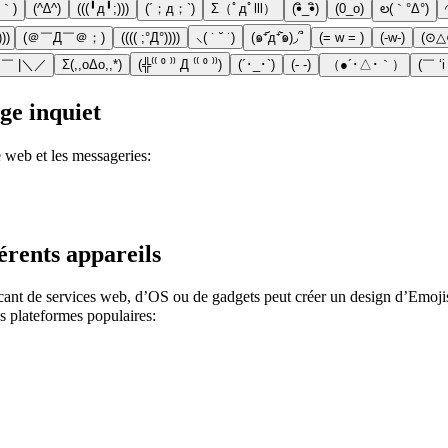
｀)
(^∆^)
(((╹д╹;)))
(´；д；`)
Σ（ﾟдﾟlll）
(•ิ_•ิ)
(0_o)
ల(｀°Δ°)
))
(＠￣Д￣＠；)
(((( ;°Д°))))
⸜( ˙ ˘ ˙)
(๑⁺᷄д⁺᷅๑)◞՞
(= w = )
(-w-)
(⊙△
￣ |＼／
Σ(,,oΔo,,*)
(╬⁽⁽ ⁰ ⁾⁾ Д ⁽⁽ ⁰ ⁾⁾)
(´･_･`)
(- -)
（●´･△･｀）
(￣ ‘i
ge inquiet
 web et les messageries:
érents appareils
icant de services web, d’OS ou de gadgets peut créer un design d’Emojis
es plateformes populaires: