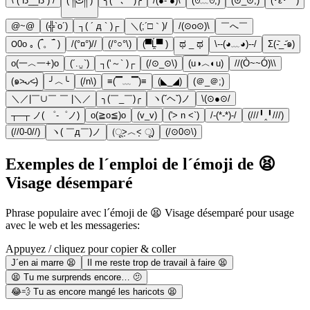
\ ( ẞ__ẞ ) /
(´༎ຶٹ༎ຶ`)
╮( ˘ ､ ˘ )╭
/(●- ●)\
(ꏿ﹏ꏿ;)
(⊙_⊙;)
(･ε･｀)
@~@
(╬`o´)
┐( ´ д ` )┌
＼(;´□｀)/
/(⊙o⊙)\
￣へ￣
౦0o ｡ (‾́。‾́ )
/(°¤°)//
(/°○°\)
(▀Ĺ̯▀ )
ಥ _ ಥ
\--(◕﹏◕)--/
Σ(-᷅_-᷄๑)
o(一︿一+)o
(´..̫.`)
┐(‘～` )┌
(/⊙_⊙\)
(u◑︿◐u)
//(Ò~~Ó)\\
(๑˃̵ᴗ˂̵)
╯︿╰
(/n\)
≡(▔﹏▔)≡
(◣_◢)
(＠_＠;)
＼／|￣∪￣ ￣ |＼／
╮(￣_￣)╭
ヽ(ˇヘˇ)ノ
\(⊙●⊙/
┬─┬ ノ( ゜-゜ノ)
o(≧o≦)o
(v_v)
('> n <`)
/-(*-*)-/
(///╹‸╹///)
(//0-0//)
ヽ( ￣д￣)ノ
(ू˃̣̣̣̣̣̣︿˂̣̣̣̣̣̣ ू)
(/⊙0⊙\)
Exemples de l´emploi de l´émoji de 😫
Visage désemparé
Phrase populaire avec l´émoji de 😫 Visage désemparé pour usage
avec le web et les messageries:
Appuyez / cliquez pour copier & coller
J´en ai marre 😫
Il me reste trop de travail à faire 😫
😫 Tu me surprends encore… 🫤
😂💨 Tu as encore mangé les haricots 😫