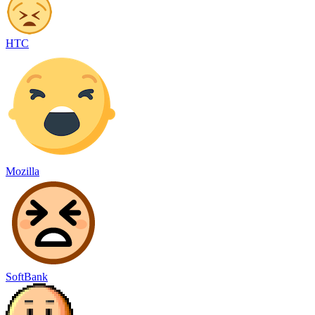
HTC
Mozilla
SoftBank