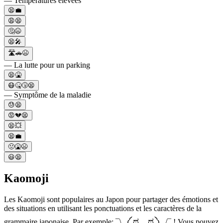
— Températures élevées
😫💼
😩😫
🤔😫
😫🎤
🛣🚗😫
— La lutte pour un parking
😫🤮
😷🤒🤧😫
— Symptôme de la maladie
😓😫
😡💔😫
😫💥
😫💼
🤢🤮😫
😃😫
Kaomoji
Les Kaomoji sont populaires au Japon pour partager des émotions et
des situations en utilisant les ponctuations et les caractères de la
grammaire japonaise. Par exemple: ¯\_༼ ಥ ‿ ಥ ༽_/¯ ! Vous pouvez