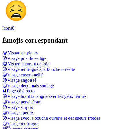
Icons8
Émojis correspondant
😭
Visage en pleurs
😵
Visage pris de vertige
😂
Visage pleurant de joie
😦
Visage renfrogné à la bouche ouverte
😪
Visage ensommeillé
😧
Visage angoissé
😥
Visage déçu mais soulagé
📄
Page côté recto
😝
Visage tirant la langue avec les yeux fermés
😣
Visage persévérant
😯
Visage surpris
😩
Visage apeuré
😰
Visage avec la bouche ouverte et des sueurs froides
☹️
Visage renfrogné