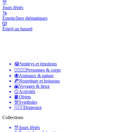
🎊
Jours fériés
🦄
Émoticônes thématiques
🎲
Émoji au hasard
😂
Smileys et émotions
👩‍❤️‍💋‍👨
Personnes & corps
🐝
Animaux & nature
🍕
Nourriture et boissons
🌇
Voyages & lieux
🥎
Activités
📙
Objets
💯
Symboles
🇺🇸
Drapeaux
Collections
🎊
Jours fériés