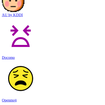
AU by KDDI
Docomo
Openmoji