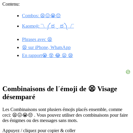
Contenu:
Combos: 😫😖😭😔
Kaomoji: ¯\_༼ ಥ ‿ ಥ ༽_/¯
Phrases avec 😫
😫 sur iPhone, WhatsApp
En rapport😭 😵 😂 😦 😪
Combinaisons de l´émoji de 😫 Visage
désemparé
Les Combinaisons sont plusiers émojis placés ensemble, comme
ceci: 😫😖😭😔 . Vous pouvez utiliser des combinaisons pour faire
des énigmes ou des messages sans mots.
Appuyez / cliquez pour copier & coller