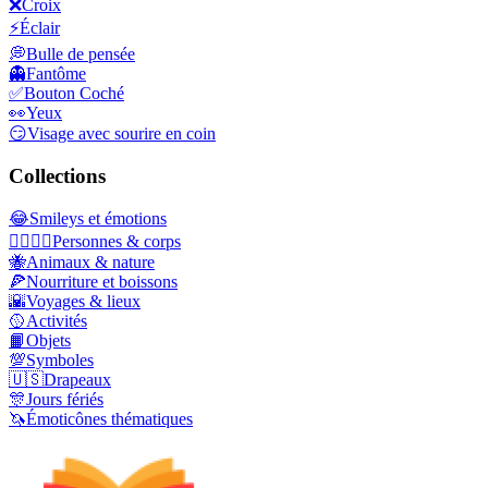
❌
Croix
⚡
Éclair
💭
Bulle de pensée
👻
Fantôme
✅
Bouton Coché
👀
Yeux
😏
Visage avec sourire en coin
Collections
😂
Smileys et émotions
👩‍❤️‍💋‍👨
Personnes & corps
🐝
Animaux & nature
🍕
Nourriture et boissons
🌇
Voyages & lieux
🥎
Activités
📙
Objets
💯
Symboles
🇺🇸
Drapeaux
🎊
Jours fériés
🦄
Émoticônes thématiques