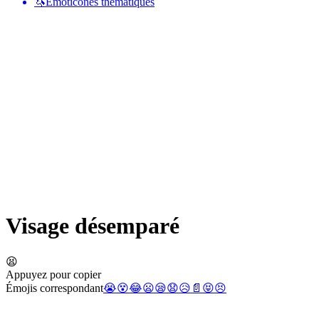
🦄
Émoticônes thématiques
Visage désemparé
😫
Appuyez pour copier
Émojis correspondant
😭
😵
😂
😦
😪
😧
😥
📄
😝
😣