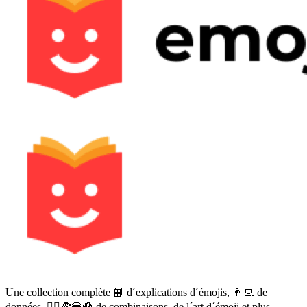
Une collection complète 📙 d´explications d´émojis, 👨‍💻 de
données, 🙅‍♀️🍕🍔🍟 de combinaisons, de l´art d´émoji et plus