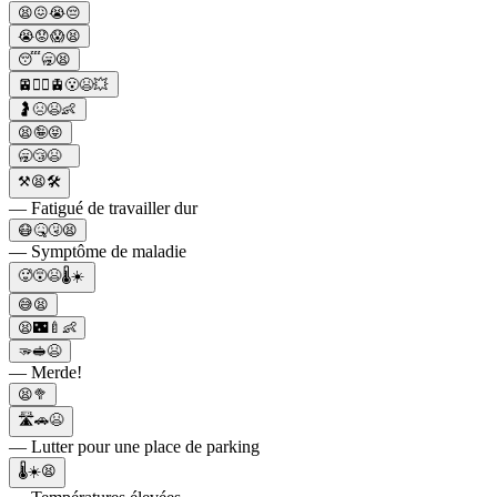
😫😖😭😔
😭😟😱😫
😴🥱😫
🚈🚶‍♀️🚊😮😫💥
🤰😣😫👶
😫🤪😝
🥱😴😫
⚒️😫🛠️
— Fatigué de travailler dur
😷🤒🤧😫
— Symptôme de maladie
🥵😵😫🌡☀
😅😫
😫🌃🍼👶
🫳🥪😫
— Merde!
😫🥦
🛣🚗😫
— Lutter pour une place de parking
🌡☀️😫