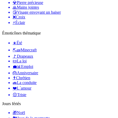
💎
Pierre précieuse
🙏
Mains jointes
😘
Visage envoyant un baiser
❌
Croix
⚡
Éclair
Émoticônes thématique
☀️
Été
⛏🧱
Minecraft
🚩
Drapeaux
📜
La loi
💼📊
Emploi
🎂
Anniversaire
✝️
Chrétien
🚗
La conduite
❤️
L´amour
😔
Triste
Jours fériés
🎁
Noël