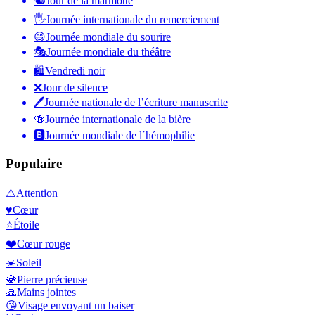
🐿
Jour de la marmotte
🖐
Journée internationale du remerciement
😄
Journée mondiale du sourire
🎭
Journée mondiale du théâtre
🛍
Vendredi noir
❌
Jour de silence
🖊
Journée nationale de l’écriture manuscrite
🍻
Journée internationale de la bière
🅱️
Journée mondiale de l´hémophilie
Populaire
⚠️
Attention
♥️
Cœur
⭐
Étoile
❤️
Cœur rouge
☀️
Soleil
💎
Pierre précieuse
🙏
Mains jointes
😘
Visage envoyant un baiser