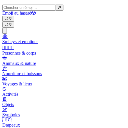
🔎
Émoji au hasard
🎲
🌙
💡
🌙
💡
😂
Smileys et émotions
👩‍❤️‍💋‍👨
Personnes & corps
🐝
Animaux & nature
🍕
Nourriture et boissons
🌇
Voyages & lieux
🥎
Activités
📙
Objets
💯
Symboles
🇺🇸
Drapeaux