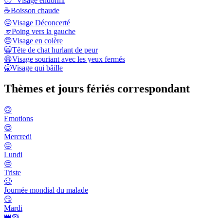
😴
Visage endormi
☕
Boisson chaude
😖
Visage Déconcerté
🤛
Poing vers la gauche
😠
Visage en colère
🙀
Tête de chat hurlant de peur
😆
Visage souriant avec les yeux fermés
🥱
Visage qui bâille
Thèmes et jours fériés correspondant
🙃
Emotions
😌
Mercredi
😖
Lundi
😔
Triste
🥴
Journée mondial du malade
😏
Mardi
👑🦠