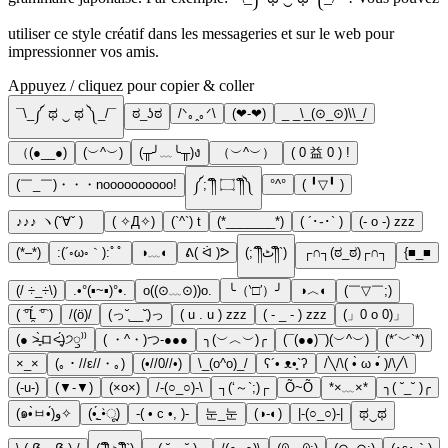
utiliser ce style créatif dans les messageries et sur le web pour
impressionner vos amis.
Appuyez / cliquez pour copier & coller
¯\_༼ ಥ ‿ ಥ ༽_/¯
ಠ_ʖಠ
/ᐠ｡ꞈ｡ᐟ\
(❤-❤)
_ _\_(⊙_⊙)\\_/
（(●__●)
(︶^︶)
(╥╯﹏╰╥)ง
（︶^︶）
( 0 益 0 ) !
(￣_￣)・・・noooooooooo!
༼;´༎ຶ ۝ ༎ຶ༽
°^°
( ╹▽╹ )
♪♪♪ ヽ(ˇ∀ˇ )ゞ
( ✧Д✧)
(`^`) t
(*_______*)
( ´･֊･` )
(- o -) zzz
(*–*)
:(´◦ω◦｀):ﾟﾟ
◑﹏◐
ᕕ( ᐛ )ᕗ
(;´༎ຶٹ༎ຶ`)
┌∩┐(ಠ_ಠ)┌∩┐
{■_■
(/ ÷_÷\)
.•°(▪~▪)°•.
o((⊙﹏⊙))o.
╰（‵□′）╯
◑︿◐
(￣▽￣;)
( ͡°Ĺ̯ ͡° )
/(ö)/
(っ˘̩__˘̩)っ
( u . u ) zzz
( - _ - ) zzz
(」0 o 0)」
(● ˃̶͈̀ロ˂̶͈́)੭ꠥ⁾⁾
( ・^・)つ-●●●
╮(︶︿︶)╭
(¯(●●)¯)(︶^︶)
(*´﹀`*)
×_×
(｡・//ε//・｡)
(•//0//•)
\_(o^o)_/
ʕ´• ᴥ•̥`ʔ
/╲/\( •̀ ω •́ )/\╱\
(-u-)
(▼-▼)
(×o×)
/-(○_○)-\
┐(‘～`;)┌
Õ~Õ
*×﹏×*
╮( ˘_˘ )╭
(๑•̀ㅂ•́)و✧
(•̥́ˍ•̀ू)
-( • c •, )-
눈_눈
(◑-◐)
|-(○_○)-|
ಥ‿ಥ