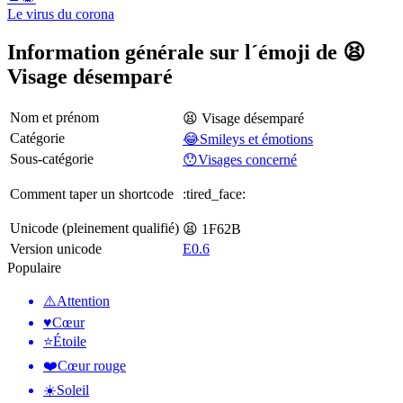
Le virus du corona
Information générale sur l´émoji de 😫
Visage désemparé
Nom et prénom
😫 Visage désemparé
Catégorie
😂Smileys et émotions
Sous-catégorie
😯Visages concerné
Comment taper un shortcode
:tired_face:
Unicode (pleinement qualifié)
😫 1F62B
Version unicode
E0.6
Populaire
⚠️
Attention
♥️
Cœur
⭐
Étoile
❤️
Cœur rouge
☀️
Soleil