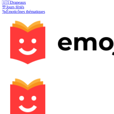
🇺🇸
Drapeaux
🎊
Jours fériés
🦄
Émoticônes thématiques