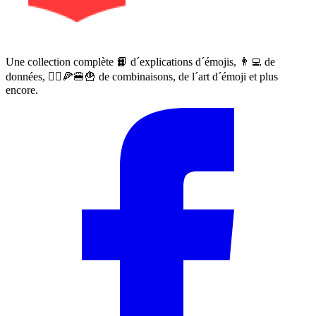
Une collection complète 📙 d´explications d´émojis, 👨‍💻 de
données, 🙅‍♀️🍕🍔🍟 de combinaisons, de l´art d´émoji et plus
encore.