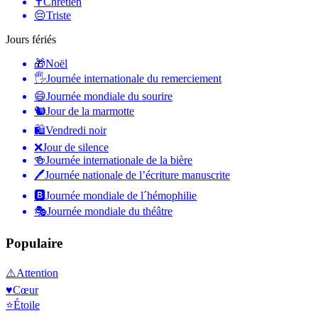
✝️
Chrétien
😔
Triste
Jours fériés
🎁
Noël
🖐
Journée internationale du remerciement
😄
Journée mondiale du sourire
🐿
Jour de la marmotte
🛍
Vendredi noir
❌
Jour de silence
🍻
Journée internationale de la bière
🖊
Journée nationale de l’écriture manuscrite
🅱️
Journée mondiale de l´hémophilie
🎭
Journée mondiale du théâtre
Populaire
⚠️
Attention
♥️
Cœur
⭐
Étoile