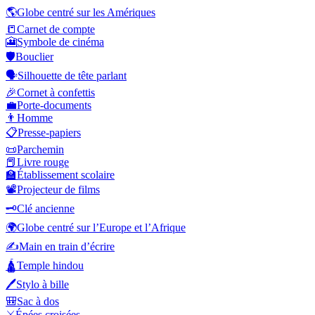
🌎
Globe centré sur les Amériques
📒
Carnet de compte
🎦
Symbole de cinéma
🛡️
Bouclier
🗣️
Silhouette de tête parlant
🎉
Cornet à confettis
💼
Porte-documents
👨
Homme
📋
Presse-papiers
📜
Parchemin
📕
Livre rouge
🏫
Établissement scolaire
📽️
Projecteur de films
🗝️
Clé ancienne
🌍
Globe centré sur l’Europe et l’Afrique
✍️
Main en train d’écrire
🛕
Temple hindou
🖊️
Stylo à bille
🎒
Sac à dos
⚔️
Épées croisées