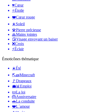
♥️
Cœur
⭐
Étoile
❤️
Cœur rouge
☀️
Soleil
💎
Pierre précieuse
🙏
Mains jointes
😘
Visage envoyant un baiser
❌
Croix
⚡
Éclair
Émoticônes thématique
☀️
Été
⛏🧱
Minecraft
🚩
Drapeaux
💼📊
Emploi
📜
La loi
🎂
Anniversaire
🚗
La conduite
❤️
L´amour