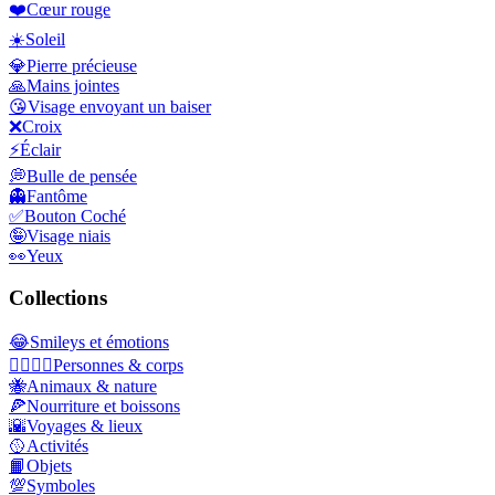
❤️
Cœur rouge
☀️
Soleil
💎
Pierre précieuse
🙏
Mains jointes
😘
Visage envoyant un baiser
❌
Croix
⚡
Éclair
💭
Bulle de pensée
👻
Fantôme
✅
Bouton Coché
🤪
Visage niais
👀
Yeux
Collections
😂
Smileys et émotions
👩‍❤️‍💋‍👨
Personnes & corps
🐝
Animaux & nature
🍕
Nourriture et boissons
🌇
Voyages & lieux
🥎
Activités
📙
Objets
💯
Symboles