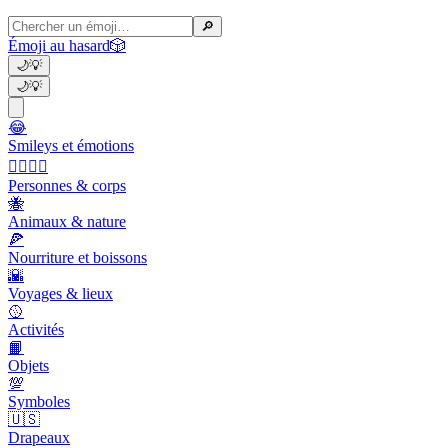
🔎
Émoji au hasard
🎲
🌙
💡
🌙
💡
😂
Smileys et émotions
👩‍❤️‍💋‍👨
Personnes & corps
🐝
Animaux & nature
🍕
Nourriture et boissons
🌇
Voyages & lieux
🥎
Activités
📙
Objets
💯
Symboles
🇺🇸
Drapeaux