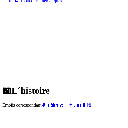
🦄
Émoticônes thématiques
📖
L´histoire
Émojis correspondant
🔔
👩‍🏫
👨‍🎓
🔯
✝️
🏺
📖
📔
☦️
ℹ️