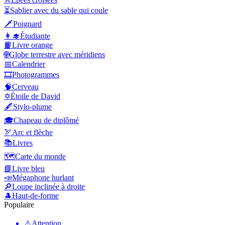
⏳
Sablier avec du sable qui coule
🗡️
Poignard
👩‍🎓
Étudiante
📙
Livre orange
🌐
Globe terrestre avec méridiens
📅
Calendrier
🎞️
Photogrammes
🧠
Cerveau
✡️
Étoile de David
🖋️
Stylo-plume
🎓
Chapeau de diplômé
🏹
Arc et flèche
📚
Livres
🗺️
Carte du monde
📘
Livre bleu
📣
Mégaphone hurlant
🔎
Loupe inclinée à droite
🎩
Haut-de-forme
Populaire
⚠️
Attention