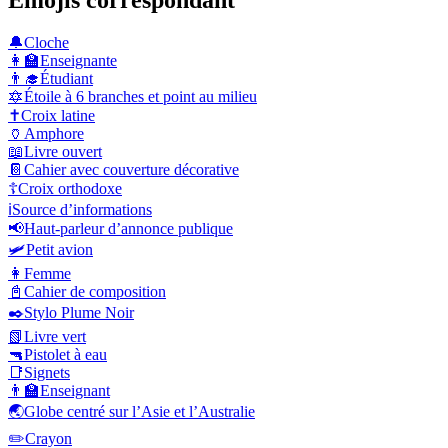
Émojis correspondant
🔔
Cloche
👩‍🏫
Enseignante
👨‍🎓
Étudiant
🔯
Étoile à 6 branches et point au milieu
✝️
Croix latine
🏺
Amphore
📖
Livre ouvert
📔
Cahier avec couverture décorative
☦️
Croix orthodoxe
ℹ️
Source d’informations
📢
Haut-parleur d’annonce publique
🛩️
Petit avion
👩
Femme
📓
Cahier de composition
✒️
Stylo Plume Noir
📗
Livre vert
🔫
Pistolet à eau
📑
Signets
👨‍🏫
Enseignant
🌏
Globe centré sur l’Asie et l’Australie
✏️
Crayon