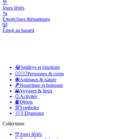
🎊
Jours fériés
🦄
Émoticônes thématiques
🎲
Émoji au hasard
😂
Smileys et émotions
👩‍❤️‍💋‍👨
Personnes & corps
🐝
Animaux & nature
🍕
Nourriture et boissons
🌇
Voyages & lieux
🥎
Activités
📙
Objets
💯
Symboles
🇺🇸
Drapeaux
Collections
🎊
Jours fériés