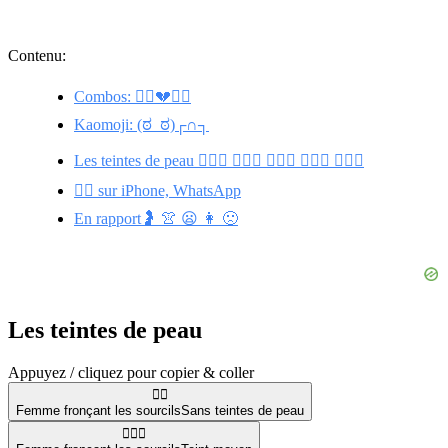
Contenu:
Combos: 🙍‍♂️💔🙍‍♀️
Kaomoji: (ಠ_ಠ)┌∩┐
Les teintes de peau 🙍🏽‍♀️ 🙍🏼‍♀️ 🙍🏻‍♀️ 🙍🏿‍♀️ 🙍🏾‍♀️
🙍‍♀️ sur iPhone, WhatsApp
En rapport🤰 👚 😦 👩 🙁
Les teintes de peau
Appuyez / cliquez pour copier & coller
🙍‍♀️
Femme fronçant les sourcils
Sans teintes de peau
🙍🏽‍♀️