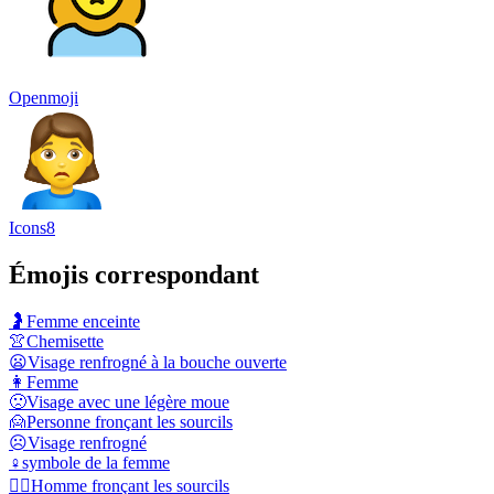
Openmoji
Icons8
Émojis correspondant
🤰
Femme enceinte
👚
Chemisette
😦
Visage renfrogné à la bouche ouverte
👩
Femme
🙁
Visage avec une légère moue
🙍
Personne fronçant les sourcils
☹️
Visage renfrogné
♀️
symbole de la femme
🙍‍♂️
Homme fronçant les sourcils