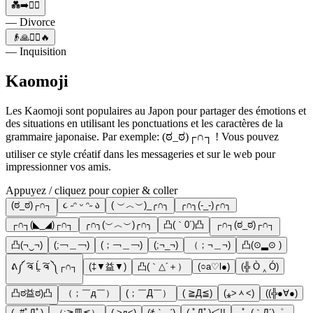
💑➡️🙍‍♀️
— Divorce
👴🙏🙍‍♀️🔥
— Inquisition
Kaomoji
Les Kaomoji sont populaires au Japon pour partager des émotions et
des situations en utilisant les ponctuations et les caractères de la
grammaire japonaise. Par exemple: (ಠ_ಠ)┌∩┐ ! Vous pouvez
utiliser ce style créatif dans les messageries et sur le web pour
impressionner vos amis.
Appuyez / cliquez pour copier & coller
(ಠ_ಠ)┌∩┐
૮ ˶ᵔ ᵕ ᵔ˶ ა
( ︶︿︶)_╭∩╮
╭∩╮(-_-)╭∩╮
┌∩┐(◣_◢)┌∩┐
╭∩╮(︶︿︶)╭∩╮
凸(｀0´)凸
┌∩┐(ಠ_ಠ)┌∩┐
凸(¬‿¬)
(;￢＿￢)
(；￢＿￢)
(;¬_¬)
（；¬＿¬)
凸(⊙▂⊙ )
ᕕ༼ ͠ຈ Ĺ̯ ͠ຈ ༽┌∩┐
(‡▼益▼)
凸(｀△´＋）
(○a♡l●)
(╬ Ò ‸ Ó)
凸ಠ益ಠ)凸
（；￣д￣）
(；￣Д￣）
( ≧Д≦)
(⁎˃ᆺ˂)
((╬●∀●)
(,,#ﾟДﾟ)
（;≧皿≦）
( >д<)
(҂⌣̀_⌣́)
( ﾟДﾟ)＜!!
｡゜(｀Д´)゜｡