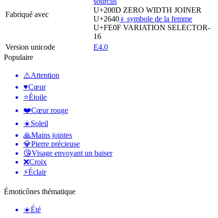
sourcils
U+200D
ZERO WIDTH JOINER
Fabriqué avec
U+2640
♀️ symbole de la femme
U+FE0F
VARIATION SELECTOR-
16
Version unicode
E4.0
Populaire
⚠️
Attention
♥️
Cœur
⭐
Étoile
❤️
Cœur rouge
☀️
Soleil
🙏
Mains jointes
💎
Pierre précieuse
😘
Visage envoyant un baiser
❌
Croix
⚡
Éclair
Émoticônes thématique
☀️
Été