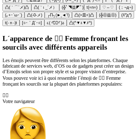
凸(｀⌒´メ)凸
凸(｀ι _´メ）
(╬ﾟ◥益◤ﾟ)
t(=n=)
♡⇔♡
(；¬д¬)
(｡+･`ω･´)
凸(-0-メ)
┌П┐(►˛◄’!)
凸(>皿<)凸
(╬⓪益⓪)
(ꐦ°᷄д°᷅)
t(- n -)t
[○･｀Д´･○]
૮( ᵒ̌▱๋ᵒ̌ )ა
凸(^▼ｪ▼ﾒ^)
L´apparence de 🙍‍♀️ Femme fronçant les
sourcils avec différents appareils
Les émojis peuvent être différents selon les plateformes. Chaque
fabricant de services web, d’OS ou de gadgets peut créer un design
d’Emojis selon son propre style et sa propre vision d’entreprise.
Vous pouvez voir ici à quoi ressemble l´émoji de 🙍‍♀️ Femme
fronçant les sourcils sur la plupart des plateformes populaires:
🙍‍♀️
Votre navigateur