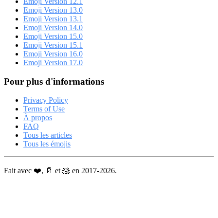
Emoji Version 12.1
Emoji Version 13.0
Emoji Version 13.1
Emoji Version 14.0
Emoji Version 15.0
Emoji Version 15.1
Emoji Version 16.0
Emoji Version 17.0
Pour plus d'informations
Privacy Policy
Terms of Use
À propos
FAQ
Tous les articles
Tous les émojis
Fait avec ❤️, 🥛 et 🐹 en 2017-2026.