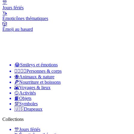
🎊
Jours fériés
🦄
Émoticônes thématiques
🎲
Émoji au hasard
😂
Smileys et émotions
👩‍❤️‍💋‍👨
Personnes & corps
🐝
Animaux & nature
🍕
Nourriture et boissons
🌇
Voyages & lieux
🥎
Activités
📙
Objets
💯
Symboles
🇺🇸
Drapeaux
Collections
🎊
Jours fériés