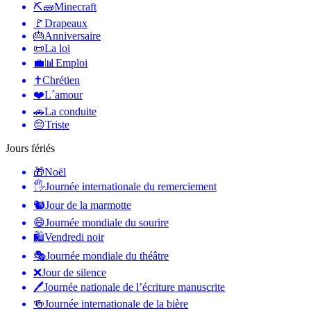
⛏🧱
Minecraft
🚩
Drapeaux
🎂
Anniversaire
📜
La loi
💼📊
Emploi
✝️
Chrétien
❤️
L´amour
🚗
La conduite
😔
Triste
Jours fériés
🎁
Noël
🖐
Journée internationale du remerciement
🐿
Jour de la marmotte
😄
Journée mondiale du sourire
🛍
Vendredi noir
🎭
Journée mondiale du théâtre
❌
Jour de silence
🖊
Journée nationale de l’écriture manuscrite
🍻
Journée internationale de la bière