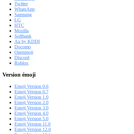
Twitter
WhatsApp
Samsung
LG
HTC
Mozilla
Softbank
Au by KDDI
Docomo
Openmoji
Discord
Roblox
Version émoji
Emoji Version 0.6
Emoji Version 0.7
Emoji Version 1.0
Emoji Version 2.0
Emoji Version 3.0
Emoji Version 4.0
Emoji Version 5.0
Emoji Version 11.0
Emoji Version 12.0