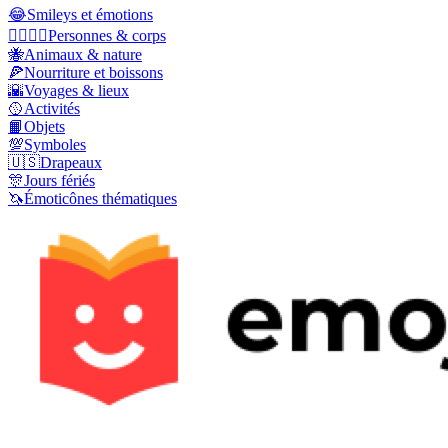
😂
Smileys et émotions
👩‍❤️‍💋‍👨
Personnes & corps
🐝
Animaux & nature
🍕
Nourriture et boissons
🌇
Voyages & lieux
🥎
Activités
📙
Objets
💯
Symboles
🇺🇸
Drapeaux
🎊
Jours fériés
🦄
Émoticônes thématiques