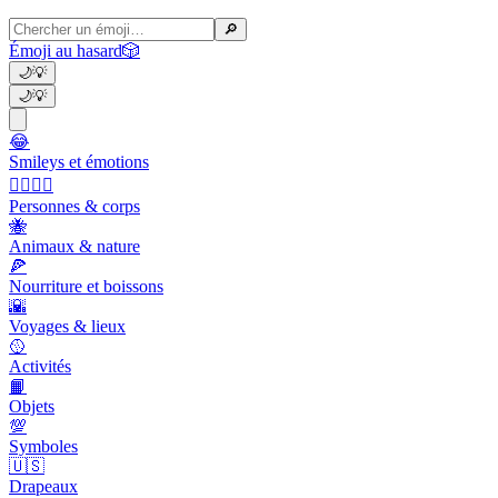
🔎
Émoji au hasard
🎲
🌙
💡
🌙
💡
😂
Smileys et émotions
👩‍❤️‍💋‍👨
Personnes & corps
🐝
Animaux & nature
🍕
Nourriture et boissons
🌇
Voyages & lieux
🥎
Activités
📙
Objets
💯
Symboles
🇺🇸
Drapeaux