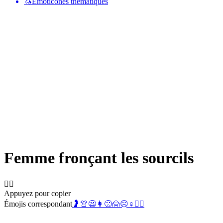
🦄
Émoticônes thématiques
Femme fronçant les sourcils
🙍‍♀️
Appuyez pour copier
Émojis correspondant
🤰
👚
😦
👩
🙁
🙍
☹️
♀️
🙍‍♂️