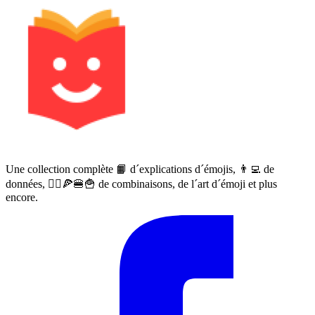
Une collection complète 📙 d´explications d´émojis, 👨‍💻 de
données, 🙅‍♀️🍕🍔🍟 de combinaisons, de l´art d´émoji et plus
encore.