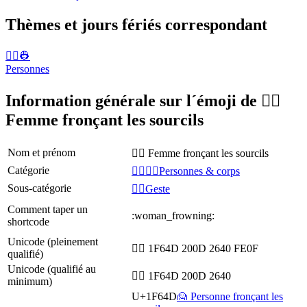
Thèmes et jours fériés correspondant
👨‍✈️👷
Personnes
Information générale sur l´émoji de 🙍‍♀️
Femme fronçant les sourcils
Nom et prénom
🙍‍♀️ Femme fronçant les sourcils
Catégorie
👩‍❤️‍💋‍👨Personnes & corps
Sous-catégorie
🙅‍♀️Geste
Comment taper un
:woman_frowning:
shortcode
Unicode (pleinement
🙍‍♀️ 1F64D 200D 2640 FE0F
qualifié)
Unicode (qualifié au
🙍‍♀ 1F64D 200D 2640
minimum)
U+1F64D
🙍 Personne fronçant les