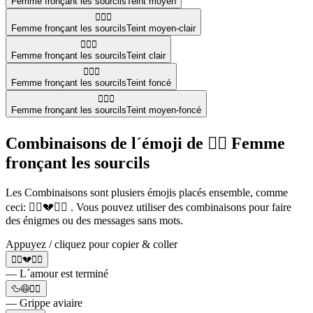
Femme fronçant les sourcils
Teint moyen
🙍🏼‍♀️
Femme fronçant les sourcils
Teint moyen-clair
🙍🏻‍♀️
Femme fronçant les sourcils
Teint clair
🙍🏿‍♀️
Femme fronçant les sourcils
Teint foncé
🙍🏾‍♀️
Femme fronçant les sourcils
Teint moyen-foncé
Combinaisons de l´émoji de 🙍‍♀️ Femme
fronçant les sourcils
Les Combinaisons sont plusiers émojis placés ensemble, comme
ceci: 🙍‍♂️💔🙍‍♀️ . Vous pouvez utiliser des combinaisons pour faire
des énigmes ou des messages sans mots.
Appuyez / cliquez pour copier & coller
🙍‍♂️💔🙍‍♀️
— L´amour est terminé
🦆😷🙍‍♀️
— Grippe aviaire