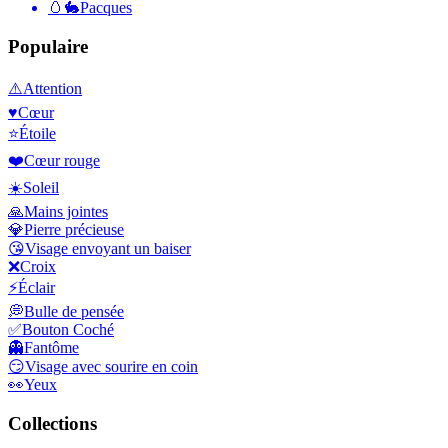
🥚🐇
Pacques
Populaire
⚠️
Attention
♥️
Cœur
⭐
Étoile
❤️
Cœur rouge
☀️
Soleil
🙏
Mains jointes
💎
Pierre précieuse
😘
Visage envoyant un baiser
❌
Croix
⚡
Éclair
💭
Bulle de pensée
✅
Bouton Coché
👻
Fantôme
😏
Visage avec sourire en coin
👀
Yeux
Collections