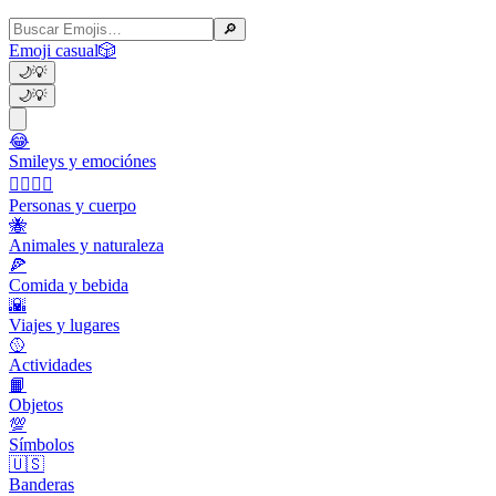
🔎
Emoji casual
🎲
🌙
💡
🌙
💡
😂
Smileys y emociónes
👩‍❤️‍💋‍👨
Personas y cuerpo
🐝
Animales y naturaleza
🍕
Comida y bebida
🌇
Viajes y lugares
🥎
Actividades
📙
Objetos
💯
Símbolos
🇺🇸
Banderas