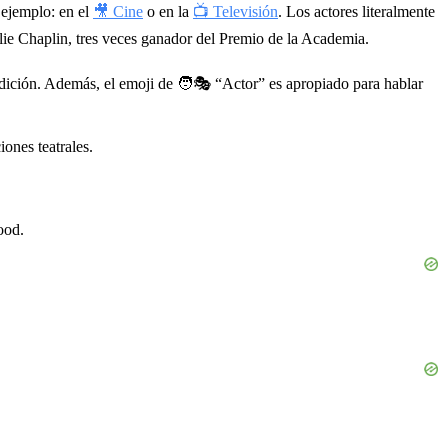
 ejemplo: en el
🎥 Cine
o en la
📺 Televisión
. Los actores literalmente
lie Chaplin, tres veces ganador del Premio de la Academia.
udición. Además, el emoji de
🧑🎭
“Actor” es apropiado para hablar
ones teatrales.
ood.