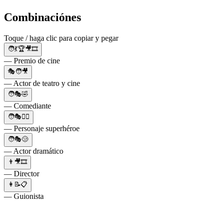
Combinaciónes
Toque / haga clic para copiar y pegar
🧑💃🏆🎥🎞
— Premio de cine
🎭🧑🎥
— Actor de teatro y cine
🧑🎭🤣
— Comediante
🧑🎭🦸‍♂️
— Personaje superhéroe
🧑🎭😢
— Actor dramático
👨🎥🎞
— Director
👩📝📋
— Guionista