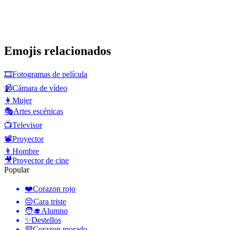
Emojis relacionados
🎞️
Fotogramas de película
📹
Cámara de vídeo
👩
Mujer
🎭
Artes escénicas
📺
Televisor
📽️
Proyector
👨
Hombre
🎥
Proyector de cine
Popular
❤️
Corazon rojo
😔
Cara triste
🧑‍🎓
Alumno
✨
Destellos
💜
Corazon morado