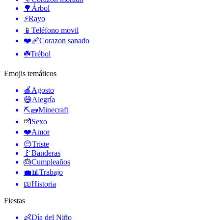
🌳
Árbol
⚡
Rayo
📱
Teléfono movil
❤️‍🩹
Corazon sanado
☘️
Trébol
Emojis temáticos
🍎
Agosto
😄
Alegría
⛏🧱
Minecraft
💏
Sexo
❤️
Amor
😔
Triste
🚩
Banderas
🎂
Cumpleaños
💼📊
Trabajo
📖
Historia
Fiestas
👶
Día del Niño