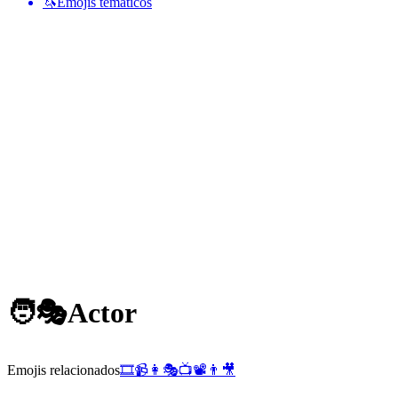
🦄
Emojis temáticos
🧑🎭
Actor
Emojis relacionados
🎞️
📹
👩
🎭
📺
📽️
👨
🎥