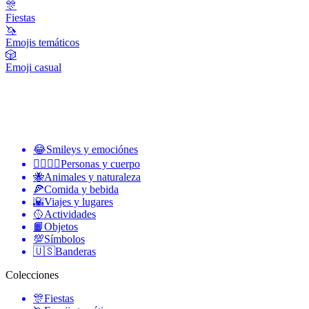
🎊
Fiestas
🦄
Emojis temáticos
🎲
Emoji casual
😂
Smileys y emociónes
👩‍❤️‍💋‍👨
Personas y cuerpo
🐝
Animales y naturaleza
🍕
Comida y bebida
🌇
Viajes y lugares
🥎
Actividades
📙
Objetos
💯
Símbolos
🇺🇸
Banderas
Colecciones
🎊
Fiestas