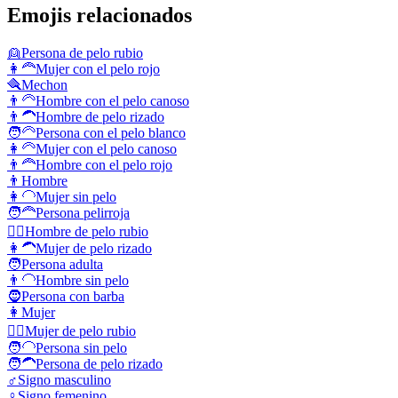
Emojis relacionados
👱
Persona de pelo rubio
👩‍🦰
Mujer con el pelo rojo
🪮
Mechon
👨‍🦳
Hombre con el pelo canoso
👨‍🦱
Hombre de pelo rizado
🧑‍🦳
Persona con el pelo blanco
👩‍🦳
Mujer con el pelo canoso
👨‍🦰
Hombre con el pelo rojo
👨
Hombre
👩‍🦲
Mujer sin pelo
🧑‍🦰
Persona pelirroja
👱‍♂️
Hombre de pelo rubio
👩‍🦱
Mujer de pelo rizado
🧑
Persona adulta
👨‍🦲
Hombre sin pelo
🧔
Persona con barba
👩
Mujer
👱‍♀️
Mujer de pelo rubio
🧑‍🦲
Persona sin pelo
🧑‍🦱
Persona de pelo rizado
♂️
Signo masculino
♀️
Signo femenino