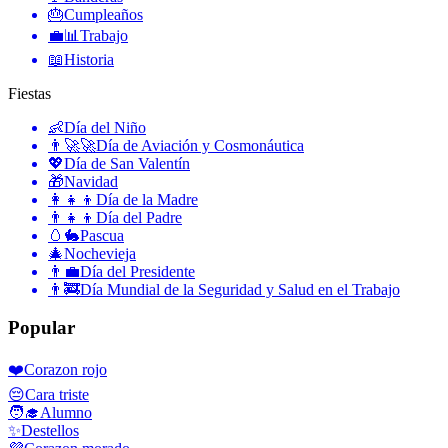
🎂
Cumpleaños
💼📊
Trabajo
📖
Historia
Fiestas
👶
Día del Niño
👨‍🚀🚀
Día de Aviación y Cosmonáutica
💖
Día de San Valentín
🎁
Navidad
👩‍👧‍👦
Día de la Madre
👨‍👧‍👦
Día del Padre
🥚🐇
Pascua
🎄
Nochevieja
👨‍💼
Día del Presidente
👨‍🚒
Día Mundial de la Seguridad y Salud en el Trabajo
Popular
❤️
Corazon rojo
😔
Cara triste
🧑‍🎓
Alumno
✨
Destellos