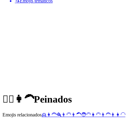
🦄
Emojis temáticos
👱‍♀️👩‍🦱
Peinados
Emojis relacionados
👱
👩‍🦰
🪮
👨‍🦳
👨‍🦱
🧑‍🦳
👩‍🦳
👨‍🦰
👨
👩‍🦲