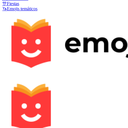
🎊
Fiestas
🦄
Emojis temáticos