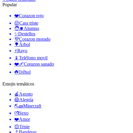
Popular
❤️
Corazon rojo
😔
Cara triste
🧑‍🎓
Alumno
✨
Destellos
💜
Corazon morado
🌳
Árbol
⚡
Rayo
📱
Teléfono movil
❤️‍🩹
Corazon sanado
☘️
Trébol
Emojis temáticos
🍎
Agosto
😄
Alegría
⛏🧱
Minecraft
💏
Sexo
❤️
Amor
😔
Triste
🚩
Banderas