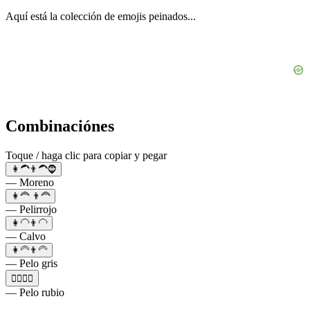
Aquí está la colección de emojis peinados...
Combinaciónes
Toque / haga clic para copiar y pegar
👩‍🦱👨‍🦱🧔
— Moreno
👩‍🦰 👨‍🦰
— Pelirrojo
👩‍🦲👨‍🦲
— Calvo
👩‍🦳👨‍🦳
— Pelo gris
👱‍♀️👱‍♂️
— Pelo rubio