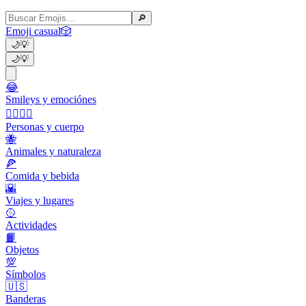
🔎
Emoji casual
🎲
🌙
💡
🌙
💡
😂
Smileys y emociónes
👩‍❤️‍💋‍👨
Personas y cuerpo
🐝
Animales y naturaleza
🍕
Comida y bebida
🌇
Viajes y lugares
🥎
Actividades
📙
Objetos
💯
Símbolos
🇺🇸
Banderas