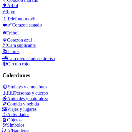
💜
Corazon morado
🌳
Árbol
⚡
Rayo
📱
Teléfono movil
❤️‍🩹
Corazon sanado
☘️
Trébol
💙
Corazon azul
🥺
Cara suplicante
📚
Libros
🤣
Cara revolcándose de risa
🔴
Círculo rojo
Colecciones
😂
Smileys y emociónes
👩‍❤️‍💋‍👨
Personas y cuerpo
🐝
Animales y naturaleza
🍕
Comida y bebida
🌇
Viajes y lugares
🥎
Actividades
📙
Objetos
💯
Símbolos
🇺🇸
Banderas