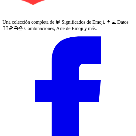
Una colección completa de 📙 Significados de Emoji, 👨‍💻 Datos,
🙅‍♀️🍕🍔🍟 Combinaciones, Arte de Emoji y más.