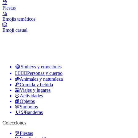
🎊
Fiestas
🦄
Emojis temáticos
🎲
Emoji casual
😂
Smileys y emociónes
👩‍❤️‍💋‍👨
Personas y cuerpo
🐝
Animales y naturaleza
🍕
Comida y bebida
🌇
Viajes y lugares
🥎
Actividades
📙
Objetos
💯
Símbolos
🇺🇸
Banderas
Colecciones
🎊
Fiestas