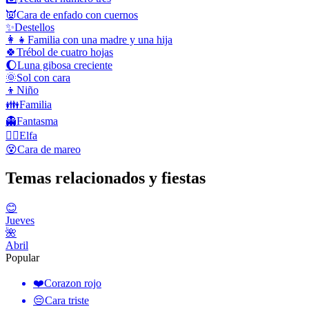
👿
Cara de enfado con cuernos
✨
Destellos
👩‍👧
Familia con una madre y una hija
🍀
Trébol de cuatro hojas
🌔
Luna gibosa creciente
🌞
Sol con cara
👦
Niño
👪
Familia
👻
Fantasma
🧝‍♀️
Elfa
😵
Cara de mareo
Temas relacionados y fiestas
😊
Jueves
🌺
Abril
Popular
❤️
Corazon rojo
😔
Cara triste