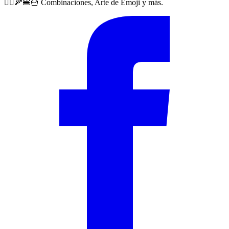
🙅‍♀️🍕🍔🍟 Combinaciones, Arte de Emoji y más.