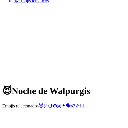
🦄
Emojis temáticos
😈
Noche de Walpurgis
Emojis relacionados
😈
🎈
🌖
☘️
👺
👩
🗣️
🎁
🎉
🧚‍♀️