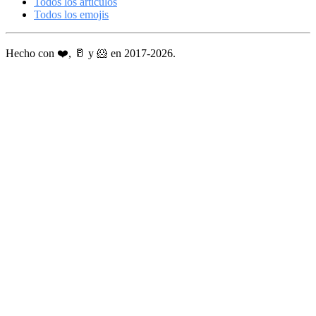
Todos los artículos
Todos los emojis
Hecho con ❤️, 🥛 y 🐹 en 2017-2026.