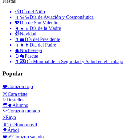
Fiestas
👶
Día del Niño
👨‍🚀🚀
Día de Aviación y Cosmonáutica
💖
Día de San Valentín
👩‍👧‍👦
Día de la Madre
🎁
Navidad
👨‍💼
Día del Presidente
👨‍👧‍👦
Día del Padre
🎄
Nochevieja
🥚🐇
Pascua
👨‍🚒
Día Mundial de la Seguridad y Salud en el Trabajo
Popular
❤️
Corazon rojo
😔
Cara triste
✨
Destellos
🧑‍🎓
Alumno
💜
Corazon morado
⚡
Rayo
📱
Teléfono movil
🌳
Árbol
❤️‍🩹
Corazon sanado