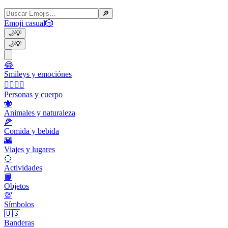
🔎
Emoji casual
🎲
🌙
💡
🌙
💡
😂
Smileys y emociónes
👩‍❤️‍💋‍👨
Personas y cuerpo
🐝
Animales y naturaleza
🍕
Comida y bebida
🌇
Viajes y lugares
🥎
Actividades
📙
Objetos
💯
Símbolos
🇺🇸
Banderas