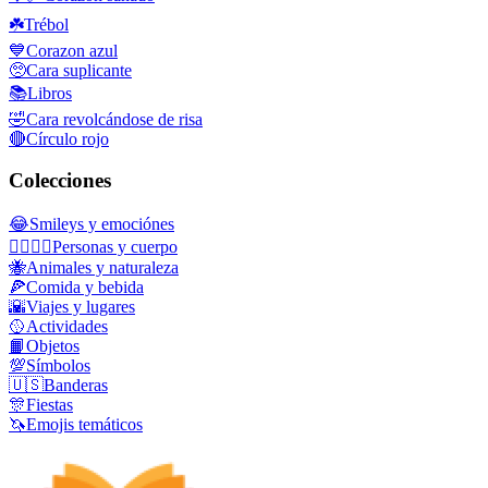
☘️
Trébol
💙
Corazon azul
🥺
Cara suplicante
📚
Libros
🤣
Cara revolcándose de risa
🔴
Círculo rojo
Colecciones
😂
Smileys y emociónes
👩‍❤️‍💋‍👨
Personas y cuerpo
🐝
Animales y naturaleza
🍕
Comida y bebida
🌇
Viajes y lugares
🥎
Actividades
📙
Objetos
💯
Símbolos
🇺🇸
Banderas
🎊
Fiestas
🦄
Emojis temáticos