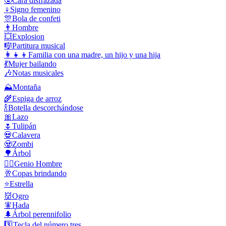
🥸
Cara disfrazada
♀️
Signo femenino
🎊
Bola de confeti
👨
Hombre
💥
Explosion
🎼
Partitura musical
👩‍👧‍👦
Familia con una madre, un hijo y una hija
💃
Mujer bailando
🎶
Notas musicales
⛰️
Montaña
🌾
Espiga de arroz
🍾
Botella descorchándose
🎀
Lazo
🌷
Tulipán
💀
Calavera
🧟
Zombi
🌳
Árbol
🧞‍♂️
Genio Hombre
🥂
Copas brindando
⭐
Estrella
👹
Ogro
🧚
Hada
🌲
Árbol perennifolio
3️⃣
Tecla del número tres