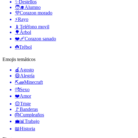
✨
Destellos
🧑‍🎓
Alumno
💜
Corazon morado
⚡
Rayo
📱
Teléfono movil
🌳
Árbol
❤️‍🩹
Corazon sanado
☘️
Trébol
Emojis temáticos
🍎
Agosto
😄
Alegría
⛏🧱
Minecraft
💏
Sexo
❤️
Amor
😔
Triste
🚩
Banderas
🎂
Cumpleaños
💼📊
Trabajo
📖
Historia