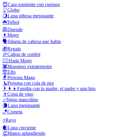
😈
Cara sonriente con cuernos
🎈
Globo
🌖
Luna gibosa menguante
☘️
Trébol
👺
Duende
👩
Mujer
🗣️
Silueta de cabeza que habla
🎁
Regalo
🎉
Cañon de confeti
🧚‍♀️
Hada Mujer
👾
Monstruo extraterrestre
🧝
Elfo
🧙
Persona Maga
🧜
Persona con cola de pez
👨‍👩‍👧
Familia con la madre, el padre y una hija
🍷
Copa de vino
♂️
Signo masculino
🌘
Luna menguante
🪁
Cometa
⚡
Rayo
🌒
Luna creciente
👏
Manos aplaudiendo