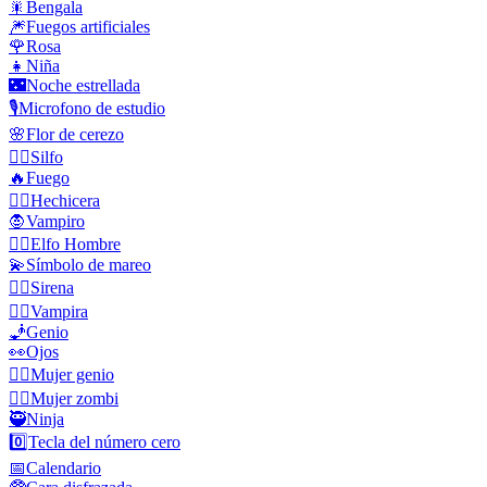
🎇
Bengala
🎆
Fuegos artificiales
🌹
Rosa
👧
Niña
🌃
Noche estrellada
🎙️
Microfono de estudio
🌸
Flor de cerezo
🧚‍♂️
Silfo
🔥
Fuego
🧙‍♀️
Hechicera
🧛
Vampiro
🧝‍♂️
Elfo Hombre
💫
Símbolo de mareo
🧜‍♀️
Sirena
🧛‍♀️
Vampira
🧞
Genio
👀
Ojos
🧞‍♀️
Mujer genio
🧟‍♀️
Mujer zombi
🥷
Ninja
0️⃣
Tecla del número cero
📅
Calendario