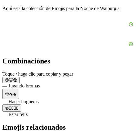
Aquí está la colección de Emojis para la Noche de Walpurgis.
Combinaciónes
Toque / haga clic para copiar y pegar
😏🤣😱
— Jugando bromas
🤠⛺🔥
— Hacer hogueras
🍻🙋‍♂️💁‍♀️
— Estar feliz
Emojis relacionados