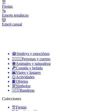
🎊
Fiestas
🦄
Emojis temáticos
🎲
Emoji casual
😂
Smileys y emociónes
👩‍❤️‍💋‍👨
Personas y cuerpo
🐝
Animales y naturaleza
🍕
Comida y bebida
🌇
Viajes y lugares
🥎
Actividades
📙
Objetos
💯
Símbolos
🇺🇸
Banderas
Colecciones
🎊
Fiestas