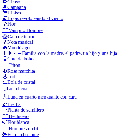
🌻
Girasol
🔔
Campana
🌺
Hibisco
🍃
Hojas revoloteando al viento
🌼
Flor
🧛‍♂️
Vampiro Hombre
😱
Cara de terror
🎵
Nota musical
🦇
Murciélago
👨‍👩‍👧‍👦
Familia con la madre, el padre, un hijo y una hija
🤪
Cara de bobo
🧜‍♂️
Triton
🥀
Rosa marchita
🧌
Troll
🔮
Bola de cristal
🌕
Luna llena
🌜
Luna en cuarto menguante con cara
🌿
Hierba
🌱
Planta de semillero
🧙‍♂️
Hechicero
💮
Flor blanca
🧟‍♂️
Hombre zombi
🌟
Estrella brillante