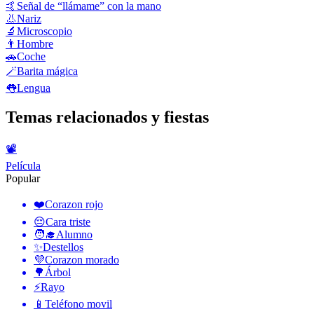
🤙
Señal de “llámame” con la mano
👃
Nariz
🔬
Microscopio
👨
Hombre
🚗
Coche
🪄
Barita mágica
👅
Lengua
Temas relacionados y fiestas
📽
Película
Popular
❤️
Corazon rojo
😔
Cara triste
🧑‍🎓
Alumno
✨
Destellos
💜
Corazon morado
🌳
Árbol
⚡
Rayo
📱
Teléfono movil