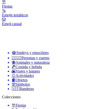
🎊
Fiestas
🦄
Emojis temáticos
🎲
Emoji casual
😂
Smileys y emociónes
👩‍❤️‍💋‍👨
Personas y cuerpo
🐝
Animales y naturaleza
🍕
Comida y bebida
🌇
Viajes y lugares
🥎
Actividades
📙
Objetos
💯
Símbolos
🇺🇸
Banderas
Colecciones
🎊
Fiestas