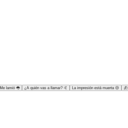
Me lamió 👅
¿A quién vas a llamar? 🤙
La impresión está muerta 😒
¡E