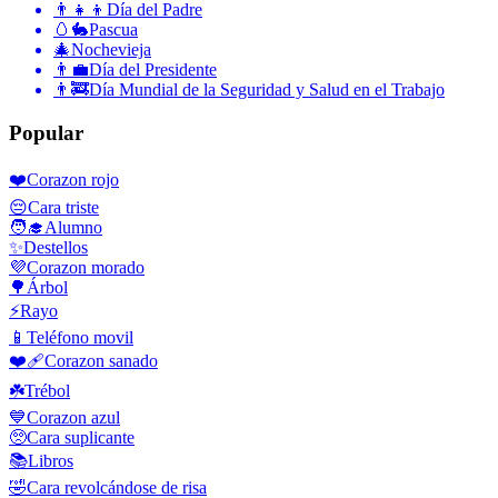
👨‍👧‍👦
Día del Padre
🥚🐇
Pascua
🎄
Nochevieja
👨‍💼
Día del Presidente
👨‍🚒
Día Mundial de la Seguridad y Salud en el Trabajo
Popular
❤️
Corazon rojo
😔
Cara triste
🧑‍🎓
Alumno
✨
Destellos
💜
Corazon morado
🌳
Árbol
⚡
Rayo
📱
Teléfono movil
❤️‍🩹
Corazon sanado
☘️
Trébol
💙
Corazon azul
🥺
Cara suplicante
📚
Libros
🤣
Cara revolcándose de risa