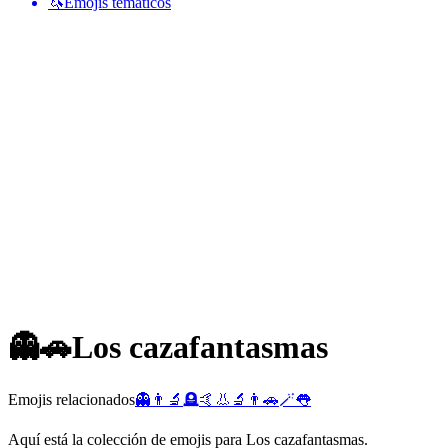
🦄
Emojis temáticos
👻🚗
Los cazafantasmas
Emojis relacionados
👻
👨‍🔬
🪦
🤙
👃
🔬
👨
🚗
🪄
👅
Aquí está la colección de emojis para Los cazafantasmas.