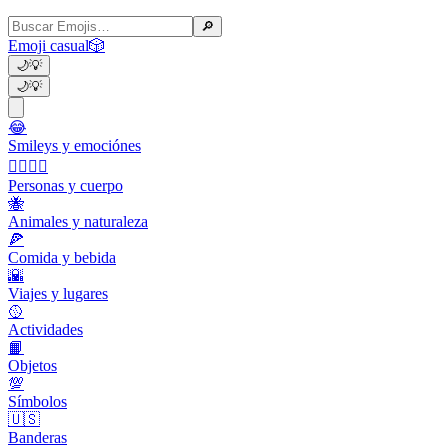
🔎
Emoji casual
🎲
🌙
💡
🌙
💡
😂
Smileys y emociónes
👩‍❤️‍💋‍👨
Personas y cuerpo
🐝
Animales y naturaleza
🍕
Comida y bebida
🌇
Viajes y lugares
🥎
Actividades
📙
Objetos
💯
Símbolos
🇺🇸
Banderas