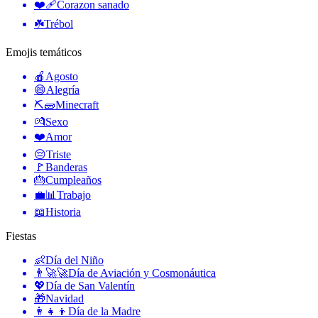
❤️‍🩹
Corazon sanado
☘️
Trébol
Emojis temáticos
🍎
Agosto
😄
Alegría
⛏🧱
Minecraft
💏
Sexo
❤️
Amor
😔
Triste
🚩
Banderas
🎂
Cumpleaños
💼📊
Trabajo
📖
Historia
Fiestas
👶
Día del Niño
👨‍🚀🚀
Día de Aviación y Cosmonáutica
💖
Día de San Valentín
🎁
Navidad
👩‍👧‍👦
Día de la Madre