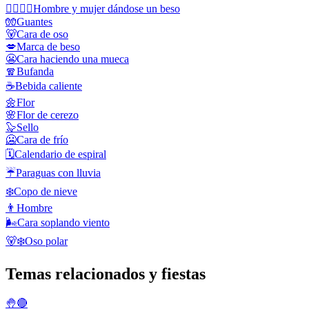
👩‍❤️‍💋‍👨
Hombre y mujer dándose un beso
🧤
Guantes
🐻
Cara de oso
💋
Marca de beso
😬
Cara haciendo una mueca
🧣
Bufanda
☕
Bebida caliente
🌼
Flor
🌸
Flor de cerezo
🦭
Sello
🥶
Cara de frío
🗓️
Calendario de espiral
☔
Paraguas con lluvia
❄️
Copo de nieve
👨
Hombre
🌬️
Cara soplando viento
🐻‍❄️
Oso polar
Temas relacionados y fiestas
🤚🔴