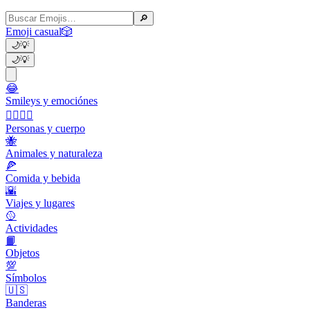
🔎
Emoji casual
🎲
🌙
💡
🌙
💡
😂
Smileys y emociónes
👩‍❤️‍💋‍👨
Personas y cuerpo
🐝
Animales y naturaleza
🍕
Comida y bebida
🌇
Viajes y lugares
🥎
Actividades
📙
Objetos
💯
Símbolos
🇺🇸
Banderas