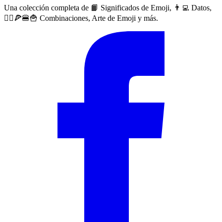
Una colección completa de 📙 Significados de Emoji, 👨‍💻 Datos,
🙅‍♀️🍕🍔🍟 Combinaciones, Arte de Emoji y más.