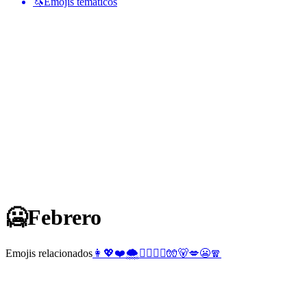
🦄
Emojis temáticos
🥶
Febrero
Emojis relacionados
👩
💖
❤️
🌨️
👩‍❤️‍💋‍👨
🧤
🐻
💋
😬
🧣