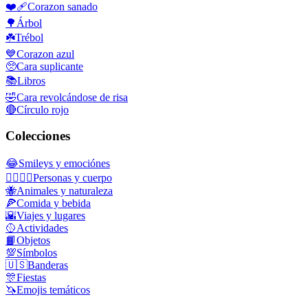
❤️‍🩹
Corazon sanado
🌳
Árbol
☘️
Trébol
💙
Corazon azul
🥺
Cara suplicante
📚
Libros
🤣
Cara revolcándose de risa
🔴
Círculo rojo
Colecciones
😂
Smileys y emociónes
👩‍❤️‍💋‍👨
Personas y cuerpo
🐝
Animales y naturaleza
🍕
Comida y bebida
🌇
Viajes y lugares
🥎
Actividades
📙
Objetos
💯
Símbolos
🇺🇸
Banderas
🎊
Fiestas
🦄
Emojis temáticos