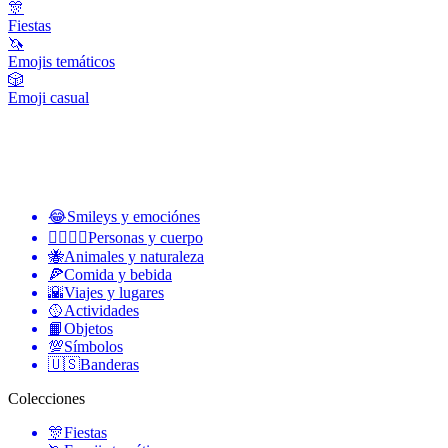
🎊
Fiestas
🦄
Emojis temáticos
🎲
Emoji casual
😂
Smileys y emociónes
👩‍❤️‍💋‍👨
Personas y cuerpo
🐝
Animales y naturaleza
🍕
Comida y bebida
🌇
Viajes y lugares
🥎
Actividades
📙
Objetos
💯
Símbolos
🇺🇸
Banderas
Colecciones
🎊
Fiestas