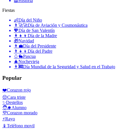
📖
Historia
Fiestas
👶
Día del Niño
👨‍🚀🚀
Día de Aviación y Cosmonáutica
💖
Día de San Valentín
👩‍👧‍👦
Día de la Madre
🎁
Navidad
👨‍💼
Día del Presidente
👨‍👧‍👦
Día del Padre
🥚🐇
Pascua
🎄
Nochevieja
👨‍🚒
Día Mundial de la Seguridad y Salud en el Trabajo
Popular
❤️
Corazon rojo
😔
Cara triste
✨
Destellos
🧑‍🎓
Alumno
💜
Corazon morado
⚡
Rayo
📱
Teléfono movil