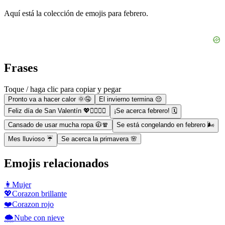
Aquí está la colección de emojis para febrero.
Frases
Toque / haga clic para copiar y pegar
Pronto va a hacer calor 🌞🤤
El invierno termina 😔
Feliz día de San Valentín 💖👩‍❤️‍💋‍👨
¡Se acerca febrero! 🗓
Cansado de usar mucha ropa 🧥🧣
Se está congelando en febrero 🌬
Mes lluvioso ☔
Se acerca la primavera 🌸
Emojis relacionados
👩
Mujer
💖
Corazon brillante
❤️
Corazon rojo
🌨️
Nube con nieve