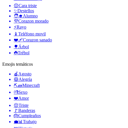
😔
Cara triste
✨
Destellos
🧑‍🎓
Alumno
💜
Corazon morado
⚡
Rayo
📱
Teléfono movil
❤️‍🩹
Corazon sanado
🌳
Árbol
☘️
Trébol
Emojis temáticos
🍎
Agosto
😄
Alegría
⛏🧱
Minecraft
💏
Sexo
❤️
Amor
😔
Triste
🚩
Banderas
🎂
Cumpleaños
💼📊
Trabajo