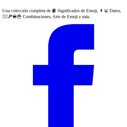
Una colección completa de 📙 Significados de Emoji, 👨‍💻 Datos,
🙅‍♀️🍕🍔🍟 Combinaciones, Arte de Emoji y más.