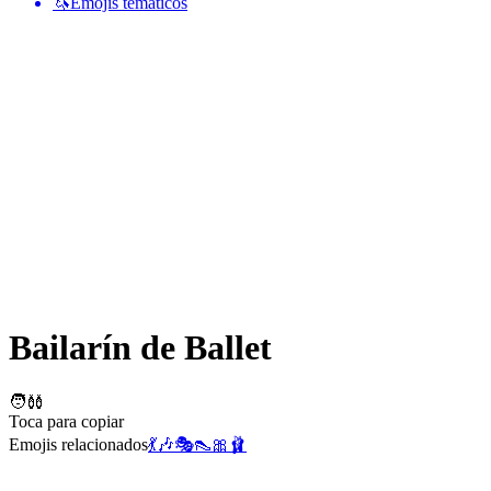
🦄
Emojis temáticos
Bailarín de Ballet
🧑‍🩰
Toca para copiar
Emojis relacionados
💃
🎶
🎭
👠
🎀
🩰