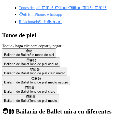
Tonos de piel 🧑🏿‍🩰 🧑🏼‍🩰 🧑🏾‍🩰 🧑🏻‍🩰 🧑🏽‍🩰
🧑‍🩰 En iPhone, whatsapp
Relacionado💃 🎶 🎭 👠 🎀
Tonos de piel
Toque / haga clic para copiar y pegar
🧑‍🩰
Bailarín de Ballet
Sin tonos de piel
🧑🏿‍🩰
Bailarín de Ballet
Tono de piel oscuro
🧑🏼‍🩰
Bailarín de Ballet
Tono de piel claro medio
🧑🏾‍🩰
Bailarín de Ballet
Tono de piel medio oscuro
🧑🏻‍🩰
Bailarín de Ballet
Tono de piel claro
🧑🏽‍🩰
Bailarín de Ballet
Tono de piel medio
🧑‍🩰 Bailarín de Ballet mira en diferentes