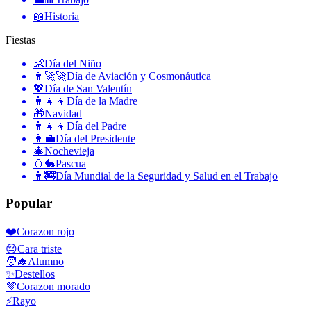
📖
Historia
Fiestas
👶
Día del Niño
👨‍🚀🚀
Día de Aviación y Cosmonáutica
💖
Día de San Valentín
👩‍👧‍👦
Día de la Madre
🎁
Navidad
👨‍👧‍👦
Día del Padre
👨‍💼
Día del Presidente
🎄
Nochevieja
🥚🐇
Pascua
👨‍🚒
Día Mundial de la Seguridad y Salud en el Trabajo
Popular
❤️
Corazon rojo
😔
Cara triste
🧑‍🎓
Alumno
✨
Destellos
💜
Corazon morado
⚡
Rayo