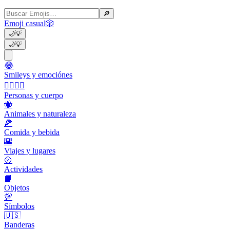
🔎
Emoji casual
🎲
🌙
💡
🌙
💡
😂
Smileys y emociónes
👩‍❤️‍💋‍👨
Personas y cuerpo
🐝
Animales y naturaleza
🍕
Comida y bebida
🌇
Viajes y lugares
🥎
Actividades
📙
Objetos
💯
Símbolos
🇺🇸
Banderas