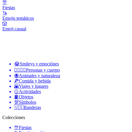
🎊
Fiestas
🦄
Emojis temáticos
🎲
Emoji casual
😂
Smileys y emociónes
👩‍❤️‍💋‍👨
Personas y cuerpo
🐝
Animales y naturaleza
🍕
Comida y bebida
🌇
Viajes y lugares
🥎
Actividades
📙
Objetos
💯
Símbolos
🇺🇸
Banderas
Colecciones
🎊
Fiestas