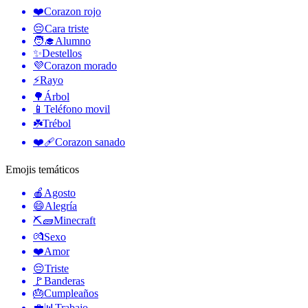
❤️
Corazon rojo
😔
Cara triste
🧑‍🎓
Alumno
✨
Destellos
💜
Corazon morado
⚡
Rayo
🌳
Árbol
📱
Teléfono movil
☘️
Trébol
❤️‍🩹
Corazon sanado
Emojis temáticos
🍎
Agosto
😄
Alegría
⛏🧱
Minecraft
💏
Sexo
❤️
Amor
😔
Triste
🚩
Banderas
🎂
Cumpleaños
💼📊
Trabajo