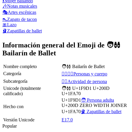
💃
Mujer bailando
🎶
Notas musicales
🎭
Artes escénicas
👠
Zapato de tacon
🎀
Lazo
🩰
Zapatillas de ballet
Información general del Emoji de 🧑‍🩰
Bailarín de Ballet
Nombre completo
🧑‍🩰 Bailarín de Ballet
Categoría
👩‍❤️‍💋‍👨Personas y cuerpo
Subcategoría
💆‍♂️Actividad de persona
Unicode (totalmente
🧑‍🩰 U+1F9D1 U+200D
calificado)
U+1FA70
U+1F9D1
🧑 Persona adulta
U+200D
ZERO WIDTH JOINER
Hecho con
U+1FA70
🩰 Zapatillas de ballet
Versión Unicode
E17.0
Popular