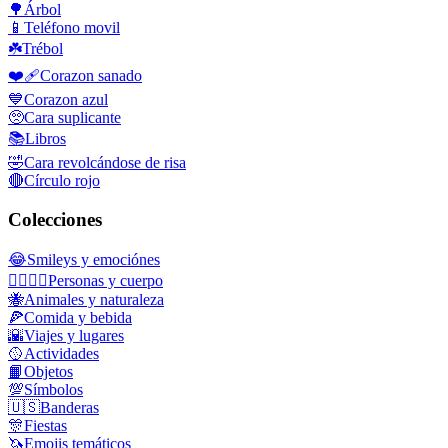
🌳
Árbol
📱
Teléfono movil
☘️
Trébol
❤️‍🩹
Corazon sanado
💙
Corazon azul
🥺
Cara suplicante
📚
Libros
🤣
Cara revolcándose de risa
🔴
Círculo rojo
Colecciones
😂
Smileys y emociónes
👩‍❤️‍💋‍👨
Personas y cuerpo
🐝
Animales y naturaleza
🍕
Comida y bebida
🌇
Viajes y lugares
🥎
Actividades
📙
Objetos
💯
Símbolos
🇺🇸
Banderas
🎊
Fiestas
🦄
Emojis temáticos