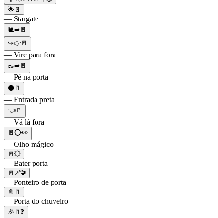
🌟🚪
— Stargate
🐌➡️🚪
↪️👉🚪
— Vire para fora
👞➡️🚪
— Pé na porta
⚫🚪
— Entrada preta
👈🚪
— Vá lá fora
🚪⭕👀
— Olho mágico
🚪💥
— Bater porta
🚪↗️🚾
— Ponteiro de porta
🚿🚪
— Porta do chuveiro
🎉🚪❓