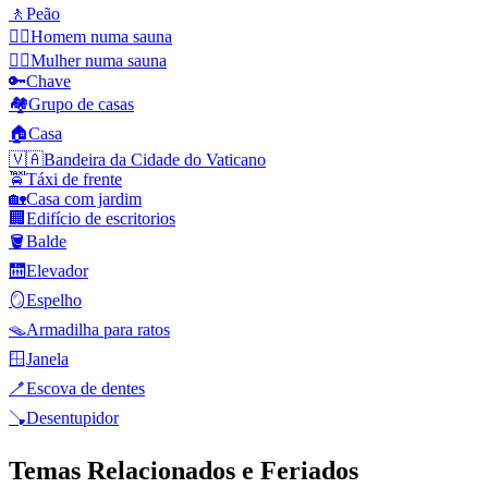
🚶
Peão
🧖‍♂️
Homem numa sauna
🧖‍♀️
Mulher numa sauna
🔑
Chave
🏘️
Grupo de casas
🏠
Casa
🇻🇦
Bandeira da Cidade do Vaticano
🚖
Táxi de frente
🏡
Casa com jardim
🏢
Edifício de escritorios
🪣
Balde
🛗
Elevador
🪞
Espelho
🪤
Armadilha para ratos
🪟
Janela
🪥
Escova de dentes
🪠
Desentupidor
Temas Relacionados e Feriados