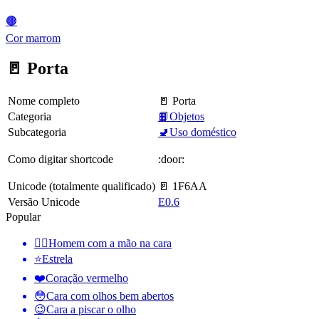
🟤
Cor marrom
🚪 Porta
Nome completo
🚪 Porta
Categoria
📙Objetos
Subcategoria
🚽Uso doméstico
Como digitar shortcode
:door:
Unicode (totalmente qualificado)
🚪 1F6AA
Versão Unicode
E0.6
Popular
🤦‍♂️
Homem com a mão na cara
⭐
Estrela
❤️
Coração vermelho
😳
Cara com olhos bem abertos
😉
Cara a piscar o olho