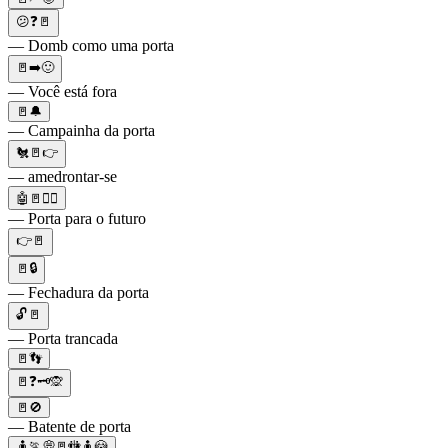
😕❓🚪
— Domb como uma porta
🚪➡️🙂
— Você está fora
🚪🔔
— Campainha da porta
🐔🚪👉
— amedrontar-se
🤖🚪🚶‍♂️
— Porta para o futuro
👉🚪
🚪🔒
— Fechadura da porta
🔓🚪
— Porta trancada
🚪👣
🚪❓🗝🙊
🚪🚫
— Batente de porta
🧍🏃💭🚪🚻🧍😳