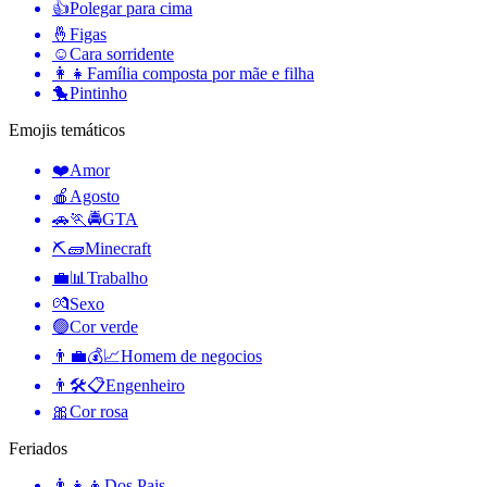
👍
Polegar para cima
🤞
Figas
☺️
Cara sorridente
👩‍👧
Família composta por mãe e filha
🐤
Pintinho
Emojis temáticos
❤️
Amor
🍎
Agosto
🚗🏃🚔
GTA
⛏🧱
Minecraft
💼📊
Trabalho
💏
Sexo
🟢
Cor verde
👨‍💼💰📈
Homem de negocios
👨🛠📋
Engenheiro
🎀
Cor rosa
Feriados
👨‍👧‍👦
Dos Pais