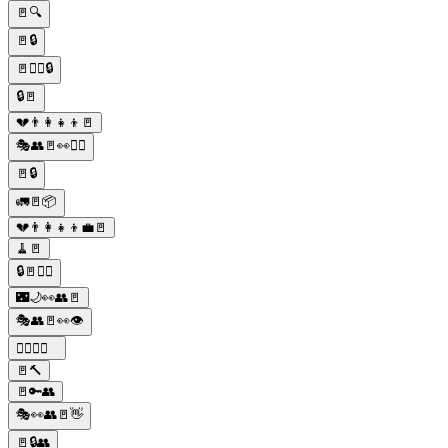
🚪🔍
🚪🔒
🚪👨‍✈️🔒
🔒🚪
💔👨‍👩‍👧‍👦🚪
🎭👥🚪👀🕵️‍♂️
🚪🔒
🚛🚪📦
💔👨‍👩‍👧‍👦💼🚪
🧹🚪
🔒🚪🕵️‍♀️
🌃🌙👀👥🚪
🎭👥🚪👀👁️
🕵️‍♀️👀🚪
🚪🔨
🚪🔑👥
🎭👀👥🚪👋
🚪🔒👥