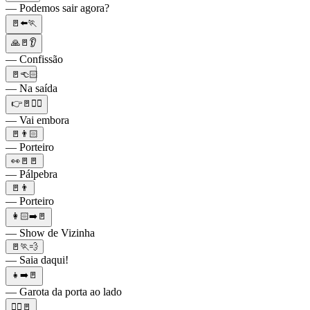
— Podemos sair agora?
🚪⬅️🏃
🙏🚪👂
— Confissão
🚪👈🏻
— Na saída
👉🚪🤷‍♂️
— Vai embora
🚪👨🏻
— Porteiro
👀🚪🚪
— Pálpebra
🚪👨
— Porteiro
👩🏻➡️🚪
— Show de Vizinha
🚪🏃💨
— Saia daqui!
👧➡️🚪
— Garota da porta ao lado
🚶‍♂️🚪