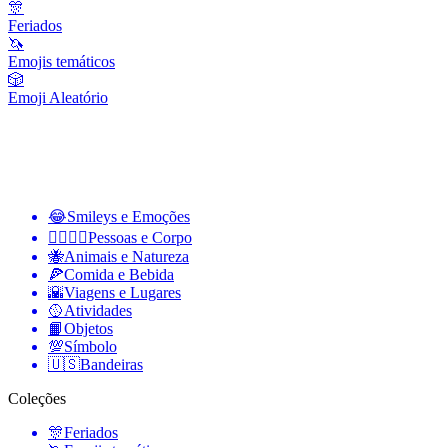
🎊
Feriados
🦄
Emojis temáticos
🎲
Emoji Aleatório
😂
Smileys e Emoções
👩‍❤️‍💋‍👨
Pessoas e Corpo
🐝
Animais e Natureza
🍕
Comida e Bebida
🌇
Viagens e Lugares
🥎
Atividades
📙
Objetos
💯
Símbolo
🇺🇸
Bandeiras
Coleções
🎊
Feriados