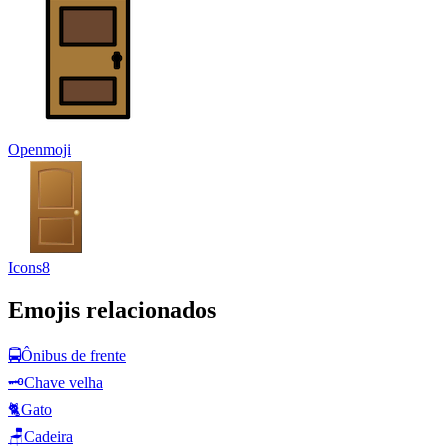
Openmoji
Icons8
Emojis relacionados
🚍
Ônibus de frente
🗝️
Chave velha
🐈
Gato
🪑
Cadeira