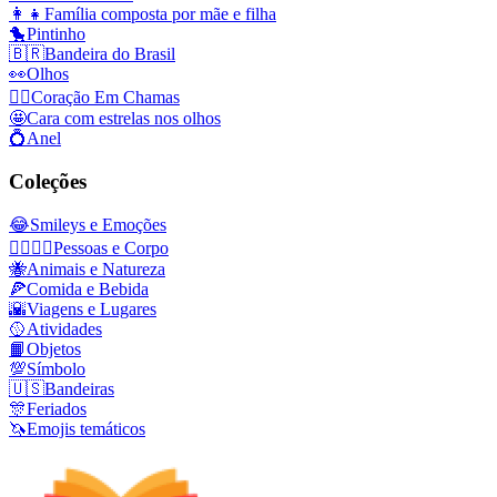
👩‍👧
Família composta por mãe e filha
🐤
Pintinho
🇧🇷
Bandeira do Brasil
👀
Olhos
❤️‍🔥
Coração Em Chamas
🤩
Cara com estrelas nos olhos
💍
Anel
Coleções
😂
Smileys e Emoções
👩‍❤️‍💋‍👨
Pessoas e Corpo
🐝
Animais e Natureza
🍕
Comida e Bebida
🌇
Viagens e Lugares
🥎
Atividades
📙
Objetos
💯
Símbolo
🇺🇸
Bandeiras
🎊
Feriados
🦄
Emojis temáticos