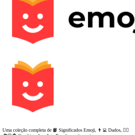
Uma coleção completa de 📙 Significados Emoji, 👨‍💻 Dados, 🙅‍♀️