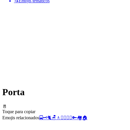
🦄
Emojis temáticos
Porta
🚪
Toque para copiar
Emojis relacionados
🚍
🗝️
🐈
🪑
🚶
🧖‍♂️
🧖‍♀️
🔑
🏘️
🏠