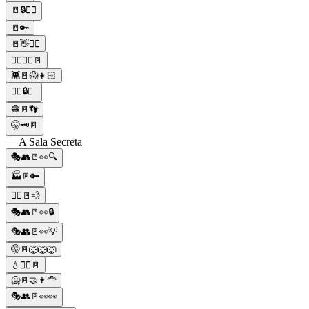
🚪🔒🚶‍♂️
🚪🔑
🚪👋🏃‍♀️
🚶‍♂️🚶‍♀️🚪
👾🚪😱👧🏻
🕵️‍♂️🔒🚪
🧶🚪👣
🤫🗝🚪
— A Sala Secreta
🎭👥🚪👀🔍
🏭🚪🔑
🏃‍♂️🚪💨
🎭👥🚪👀🔒
🎭👥🚪👀💡
🤫🚪🐺🐺🐺
💧👷‍♂️🚪
🥶🚪🤝👩‍🦰
🎭👥🚪👀👀