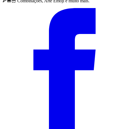
🍕🍔🍟 Combinações, Arte Emoji e muito mais.