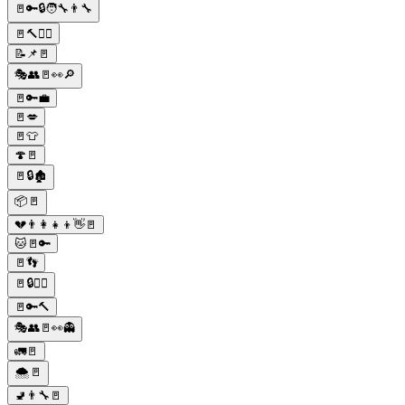
🚪🔑🔒🧑‍🔧👨‍🔧
🚪🔨👷‍♀️
📝📌🚪
🎭👥🚪👀🔎
🚪🔑💼
🚪💋
🚪👕
🍄🚪
🚪🔒🏚️
📦🚪
💔👨‍👩‍👧‍👦👋🚪
🐱🚪🔑
🚪👣
🚪🔒👮‍♂️
🚪🔑🔨
🎭👥🚪👀👻
🚛🚪
🌨️🚪
🚽👨‍🔧🚪