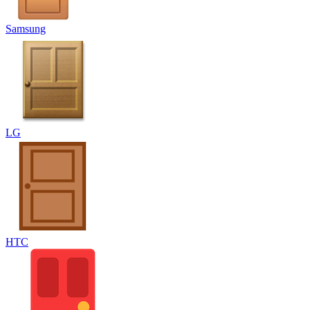
Samsung
LG
HTC