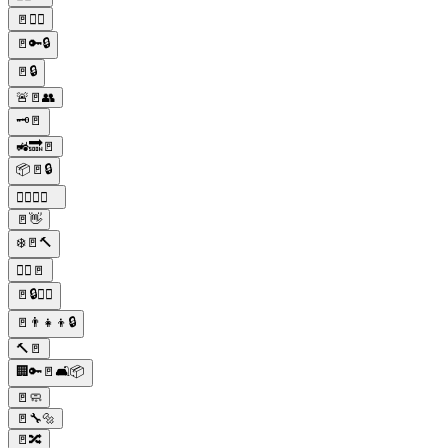
🚪🏃‍♀️
🚪🔑🔒
🚪🔒
🚨🚪👥
🗝️🚪
🚜🔜🚪
📦🚪🔒
🕵️‍♂️🔎🚪
🚪👋
❄️🚪🔨
🙅‍♀️🚪
🚪🔒👮‍♂️
🚪👨‍👧‍👦🔒
🔨🚪
🏢🔑🚪🛋️📦
🚪🧼
🚪🔧🔩
🚪🔀