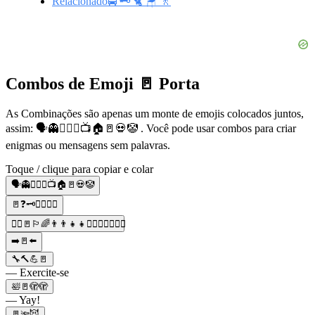
Relacionado🚍 🗝️ 🐈 🪑 🚶
Combos de Emoji 🚪 Porta
As Combinações são apenas um monte de emojis colocados juntos,
assim: 🗣👻👱🏻‍♀️📺🏠🚪💀🤡 . Você pode usar combos para criar
enigmas ou mensagens sem palavras.
Toque / clique para copiar e colar
🗣👻👱🏻‍♀️📺🏠🚪💀🤡
🚪❓🗝🤷‍♀️🤦‍♀️
🚶‍♂️🚪🏳️‍🌈👨‍👨‍👧‍👧👨‍❤️‍👨👨‍❤️‍💋‍👨
➡️🚪⬅️
🔧🔨💪🚪
— Exercite-se
🛀🚪🫣🫣
— Yay!
🚪🔦😈