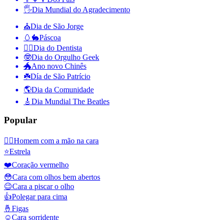
🖐
Dia Mundial do Agradecimento
⛪️
Dia de São Jorge
🥚🐇
Páscoa
👨‍⚕️
Dia do Dentista
🤓
Dia do Orgulho Geek
🐲
Ano novo Chinês
☘️
Día de São Patrício
🌎
Dia da Comunidade
🎸
Dia Mundial The Beatles
Popular
🤦‍♂️
Homem com a mão na cara
⭐
Estrela
❤️
Coração vermelho
😳
Cara com olhos bem abertos
😉
Cara a piscar o olho
👍
Polegar para cima
🤞
Figas
☺️
Cara sorridente