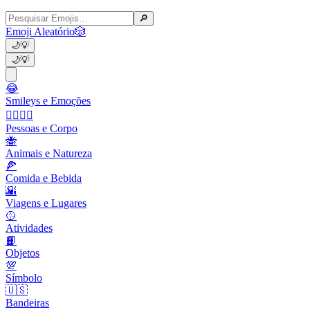
🔎
Emoji Aleatório
🎲
🌙
💡
🌙
💡
😂
Smileys e Emoções
👩‍❤️‍💋‍👨
Pessoas e Corpo
🐝
Animais e Natureza
🍕
Comida e Bebida
🌇
Viagens e Lugares
🥎
Atividades
📙
Objetos
💯
Símbolo
🇺🇸
Bandeiras