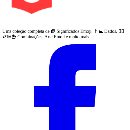
Uma coleção completa de 📙 Significados Emoji, 👨‍💻 Dados, 🙅‍♀️
🍕🍔🍟 Combinações, Arte Emoji e muito mais.