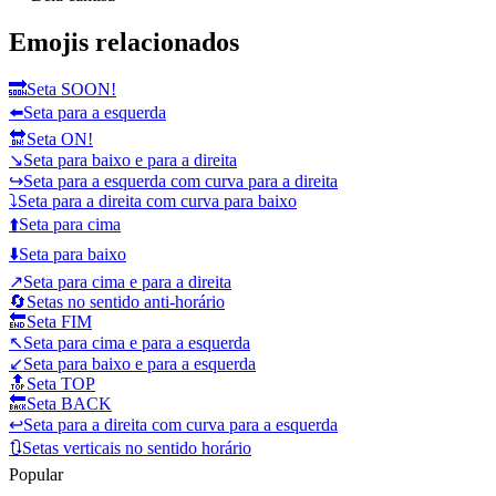
Emojis relacionados
🔜
Seta SOON!
⬅️
Seta para a esquerda
🔛
Seta ON!
↘️
Seta para baixo e para a direita
↪️
Seta para a esquerda com curva para a direita
⤵️
Seta para a direita com curva para baixo
⬆️
Seta para cima
⬇️
Seta para baixo
↗️
Seta para cima e para a direita
🔄
Setas no sentido anti-horário
🔚
Seta FIM
↖️
Seta para cima e para a esquerda
↙️
Seta para baixo e para a esquerda
🔝
Seta TOP
🔙
Seta BACK
↩️
Seta para a direita com curva para a esquerda
🔃
Setas verticais no sentido horário
Popular