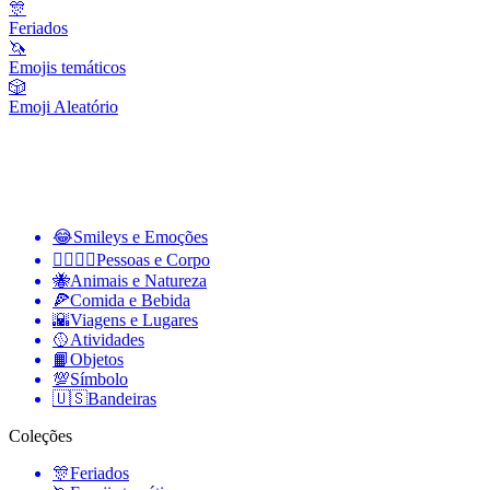
🎊
Feriados
🦄
Emojis temáticos
🎲
Emoji Aleatório
😂
Smileys e Emoções
👩‍❤️‍💋‍👨
Pessoas e Corpo
🐝
Animais e Natureza
🍕
Comida e Bebida
🌇
Viagens e Lugares
🥎
Atividades
📙
Objetos
💯
Símbolo
🇺🇸
Bandeiras
Coleções
🎊
Feriados