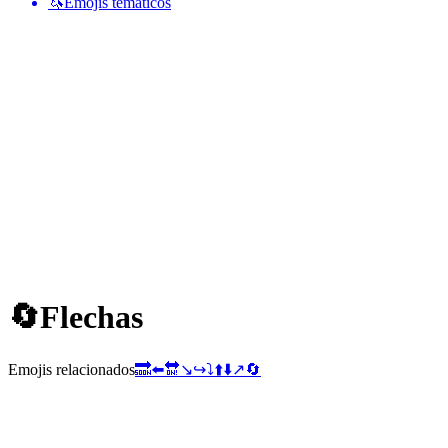
🦄
Emojis temáticos
🔄
Flechas
Emojis relacionados
🔜
⬅️
🔛
↘️
↪️
⤵️
⬆️
⬇️
↗️
🔄