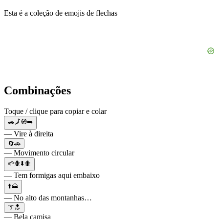
Esta é a coleção de emojis de flechas
Combinações
Toque / clique para copiar e colar
🚗🗾🧭➡️
— Vire à direita
🔄🚗
— Movimento circular
🌱🐜⬇️🐜
— Tem formigas aqui embaixo
⬆️🗻
— No alto das montanhas…
👔🔝
— Bela camisa