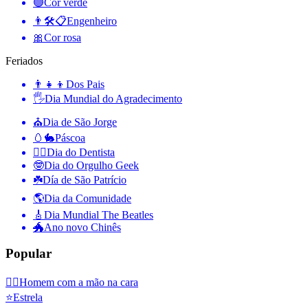
🟢
Cor verde
👨🛠📋
Engenheiro
🎀
Cor rosa
Feriados
👨‍👧‍👦
Dos Pais
🖐
Dia Mundial do Agradecimento
⛪️
Dia de São Jorge
🥚🐇
Páscoa
👨‍⚕️
Dia do Dentista
🤓
Dia do Orgulho Geek
☘️
Día de São Patrício
🌎
Dia da Comunidade
🎸
Dia Mundial The Beatles
🐲
Ano novo Chinês
Popular
🤦‍♂️
Homem com a mão na cara
⭐
Estrela