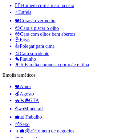
🤦‍♂️
Homem com a mão na cara
⭐
Estrela
❤️
Coração vermelho
😉
Cara a piscar o olho
😳
Cara com olhos bem abertos
🤞
Figas
👍
Polegar para cima
☺️
Cara sorridente
🐤
Pintinho
👩‍👧
Família composta por mãe e filha
Emojis temáticos
❤️
Amor
🍎
Agosto
🚗🏃🚔
GTA
⛏🧱
Minecraft
💼📊
Trabalho
💏
Sexo
👨‍💼💰📈
Homem de negocios