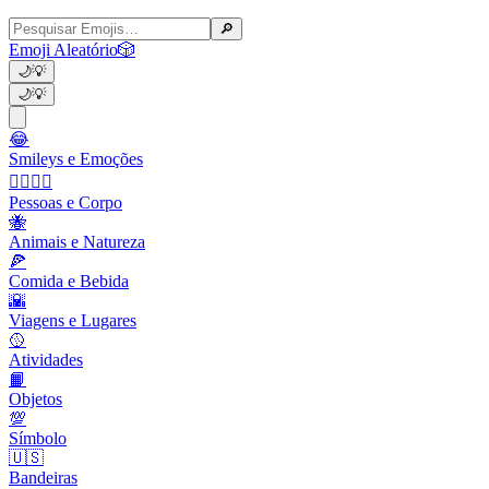
🔎
Emoji Aleatório
🎲
🌙
💡
🌙
💡
😂
Smileys e Emoções
👩‍❤️‍💋‍👨
Pessoas e Corpo
🐝
Animais e Natureza
🍕
Comida e Bebida
🌇
Viagens e Lugares
🥎
Atividades
📙
Objetos
💯
Símbolo
🇺🇸
Bandeiras