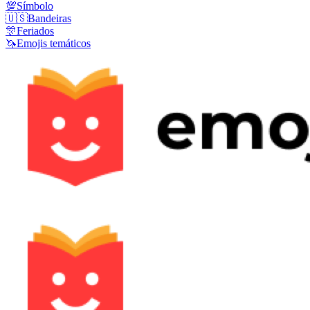
💯
Símbolo
🇺🇸
Bandeiras
🎊
Feriados
🦄
Emojis temáticos