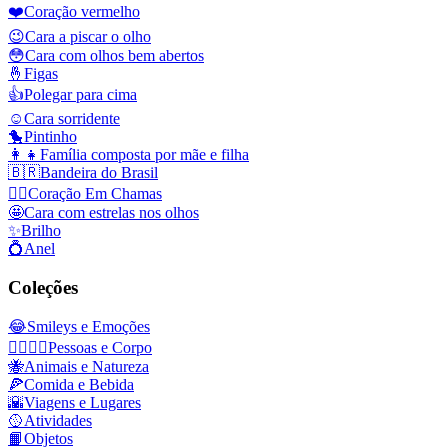
❤️
Coração vermelho
😉
Cara a piscar o olho
😳
Cara com olhos bem abertos
🤞
Figas
👍
Polegar para cima
☺️
Cara sorridente
🐤
Pintinho
👩‍👧
Família composta por mãe e filha
🇧🇷
Bandeira do Brasil
❤️‍🔥
Coração Em Chamas
🤩
Cara com estrelas nos olhos
✨
Brilho
💍
Anel
Coleções
😂
Smileys e Emoções
👩‍❤️‍💋‍👨
Pessoas e Corpo
🐝
Animais e Natureza
🍕
Comida e Bebida
🌇
Viagens e Lugares
🥎
Atividades
📙
Objetos