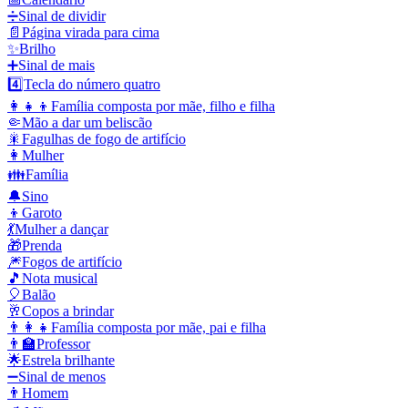
➗
Sinal de dividir
📄
Página virada para cima
✨
Brilho
➕
Sinal de mais
4️⃣
Tecla do número quatro
👩‍👧‍👦
Família composta por mãe, filho e filha
🤏
Mão a dar um beliscão
🎇
Fagulhas de fogo de artifício
👩
Mulher
👪
Família
🔔
Sino
👦
Garoto
💃
Mulher a dançar
🎁
Prenda
🎆
Fogos de artifício
🎵
Nota musical
🎈
Balão
🥂
Copos a brindar
👨‍👩‍👧
Família composta por mãe, pai e filha
👨‍🏫
Professor
🌟
Estrela brilhante
➖
Sinal de menos
👨
Homem