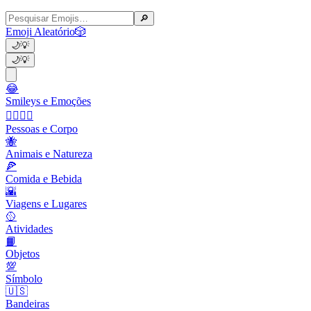
🔎
Emoji Aleatório
🎲
🌙
💡
🌙
💡
😂
Smileys e Emoções
👩‍❤️‍💋‍👨
Pessoas e Corpo
🐝
Animais e Natureza
🍕
Comida e Bebida
🌇
Viagens e Lugares
🥎
Atividades
📙
Objetos
💯
Símbolo
🇺🇸
Bandeiras