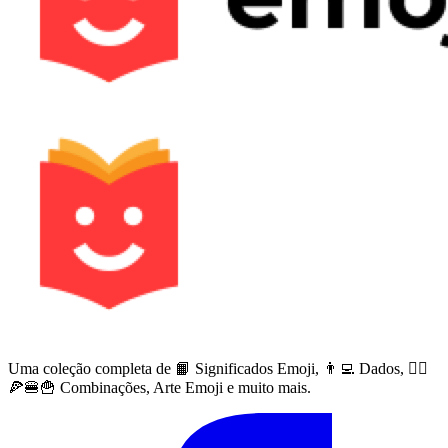
Uma coleção completa de 📙 Significados Emoji, 👨‍💻 Dados, 🙅‍♀️
🍕🍔🍟 Combinações, Arte Emoji e muito mais.