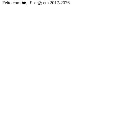
Feito com ❤️, 🥛 e 🐹 em 2017-2026.