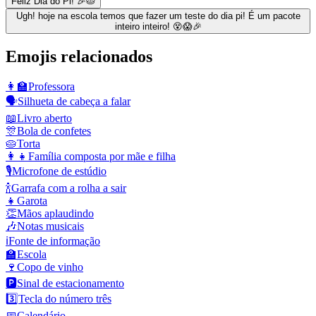
Feliz Dia do Pi! 🎉🥧
Ugh! hoje na escola temos que fazer um teste do dia pi! É um pacote
inteiro inteiro! 😵😱🎉
Emojis relacionados
👩‍🏫
Professora
🗣️
Silhueta de cabeça a falar
📖
Livro aberto
🎊
Bola de confetes
🥧
Torta
👩‍👧
Família composta por mãe e filha
🎙️
Microfone de estúdio
🍾
Garrafa com a rolha a sair
👧
Garota
👏
Mãos aplaudindo
🎶
Notas musicais
ℹ️
Fonte de informação
🏫
Escola
🍷
Copo de vinho
🅿️
Sinal de estacionamento
3️⃣
Tecla do número três
📅
Calendário