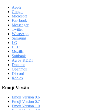
Apple
Google
Microsoft
Facebook
Messenger
Twitter
WhatsApp
Samsung
LG
HTC
Mozilla
Softbank
Au by KDDI
Docomo
Openmoji
Discord
Roblox
Emoji Versão
Emoji Version 0.6
Emoji Version 0.7
Emoji Version 1.0