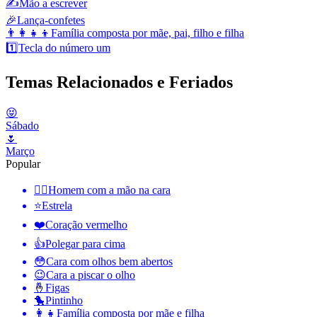
✍️
Mão a escrever
🎉
Lança-confetes
👨‍👩‍👧‍👦
Família composta por mãe, pai, filho e filha
1️⃣
Tecla do número um
Temas Relacionados e Feriados
😝
Sábado
🌷
Março
Popular
🤦‍♂️
Homem com a mão na cara
⭐
Estrela
❤️
Coração vermelho
👍
Polegar para cima
😳
Cara com olhos bem abertos
😉
Cara a piscar o olho
🤞
Figas
🐤
Pintinho
👩‍👧
Família composta por mãe e filha