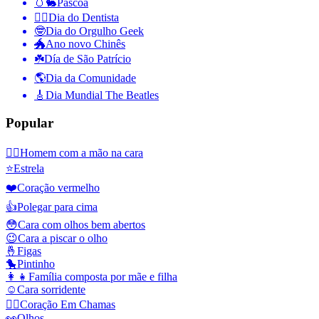
🥚🐇
Páscoa
👨‍⚕️
Dia do Dentista
🤓
Dia do Orgulho Geek
🐲
Ano novo Chinês
☘️
Día de São Patrício
🌎
Dia da Comunidade
🎸
Dia Mundial The Beatles
Popular
🤦‍♂️
Homem com a mão na cara
⭐
Estrela
❤️
Coração vermelho
👍
Polegar para cima
😳
Cara com olhos bem abertos
😉
Cara a piscar o olho
🤞
Figas
🐤
Pintinho
👩‍👧
Família composta por mãe e filha
☺️
Cara sorridente
❤️‍🔥
Coração Em Chamas
👀
Olhos