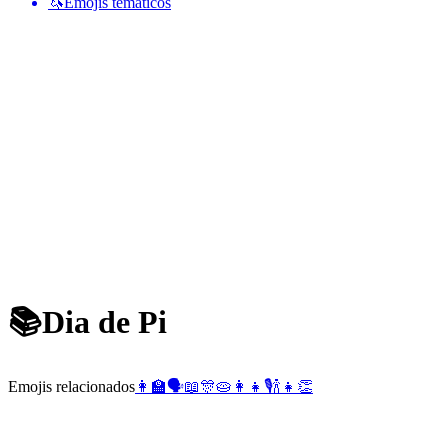
🦄
Emojis temáticos
📚
Dia de Pi
Emojis relacionados
👩‍🏫
🗣️
📖
🎊
🥧
👩‍👧
🎙️
🍾
👧
👏