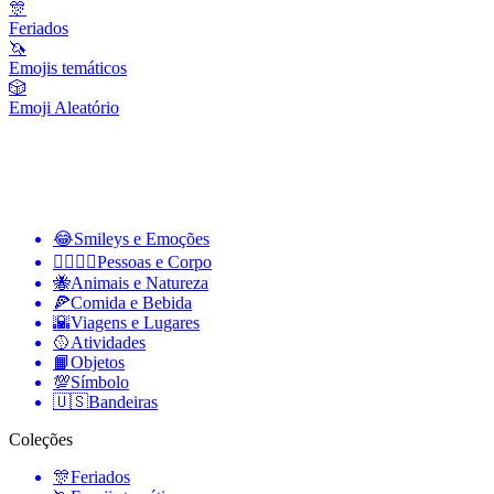
🎊
Feriados
🦄
Emojis temáticos
🎲
Emoji Aleatório
😂
Smileys e Emoções
👩‍❤️‍💋‍👨
Pessoas e Corpo
🐝
Animais e Natureza
🍕
Comida e Bebida
🌇
Viagens e Lugares
🥎
Atividades
📙
Objetos
💯
Símbolo
🇺🇸
Bandeiras
Coleções
🎊
Feriados