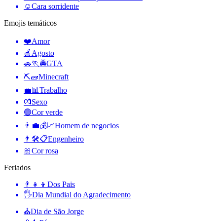
☺️
Cara sorridente
Emojis temáticos
❤️
Amor
🍎
Agosto
🚗🏃🚔
GTA
⛏🧱
Minecraft
💼📊
Trabalho
💏
Sexo
🟢
Cor verde
👨‍💼💰📈
Homem de negocios
👨🛠📋
Engenheiro
🎀
Cor rosa
Feriados
👨‍👧‍👦
Dos Pais
🖐
Dia Mundial do Agradecimento
⛪️
Dia de São Jorge