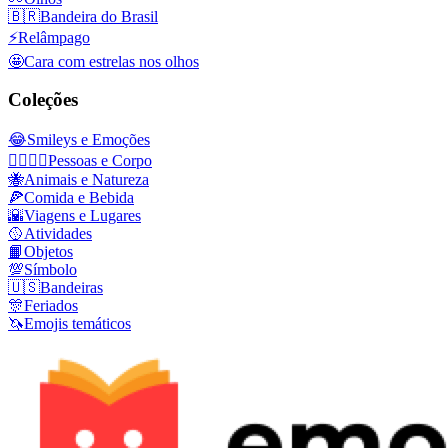
🇧🇷
Bandeira do Brasil
⚡
Relâmpago
🤩
Cara com estrelas nos olhos
Coleções
😂
Smileys e Emoções
👩‍❤️‍💋‍👨
Pessoas e Corpo
🐝
Animais e Natureza
🍕
Comida e Bebida
🌇
Viagens e Lugares
🥎
Atividades
📙
Objetos
💯
Símbolo
🇺🇸
Bandeiras
🎊
Feriados
🦄
Emojis temáticos