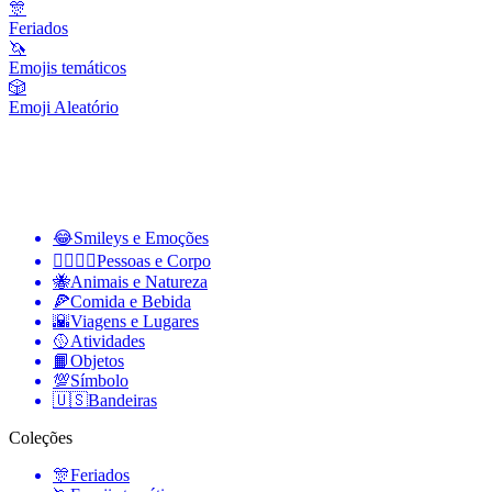
🎊
Feriados
🦄
Emojis temáticos
🎲
Emoji Aleatório
😂
Smileys e Emoções
👩‍❤️‍💋‍👨
Pessoas e Corpo
🐝
Animais e Natureza
🍕
Comida e Bebida
🌇
Viagens e Lugares
🥎
Atividades
📙
Objetos
💯
Símbolo
🇺🇸
Bandeiras
Coleções
🎊
Feriados