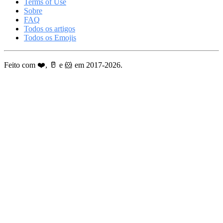
Terms of Use
Sobre
FAQ
Todos os artigos
Todos os Emojis
Feito com ❤️, 🥛 e 🐹 em 2017-2026.