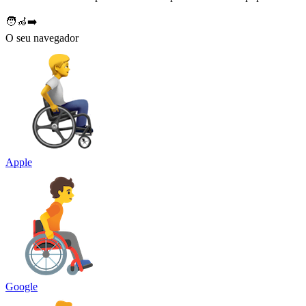
🧑‍🦽‍➡️
O seu navegador
Apple
Google