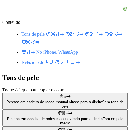
Conteúdo:
Tons de pele 🧑🏽‍🦽‍➡️ 🧑🏻‍🦽‍➡️ 🧑🏼‍🦽‍➡️ 🧑🏾‍🦽‍➡️
🧑🏿‍🦽‍➡️
🧑‍🦽‍➡️ No iPhone, WhatsApp
Relacionado👩‍🦽 🧑‍🦼 👨‍🦽 ➡️
Tons de pele
Toque / clique para copiar e colar
🧑‍🦽‍➡️
Pessoa em cadeira de rodas manual virada para a direita
Sem tons de
pele
🧑🏽‍🦽‍➡️
Pessoa em cadeira de rodas manual virada para a direita
Tom de pele
médio
🧑🏻‍🦽‍➡️