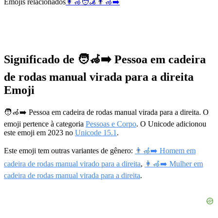
Emojis relacionados
👩‍🦽
🧑‍🦼
👨‍🦽
➡️
Significado de 🧑‍🦽‍➡️ Pessoa em cadeira
de rodas manual virada para a direita
Emoji
🧑‍🦽‍➡️ Pessoa em cadeira de rodas manual virada para a direita. O
emoji pertence à categoria
Pessoas e Corpo
. O Unicode adicionou
este emoji em 2023 no
Unicode 15.1
.
Este emoji tem outras variantes de gênero:
👨‍🦽‍➡️ Homem em
cadeira de rodas manual virado para a direita
,
👩‍🦽‍➡️ Mulher em
cadeira de rodas manual virada para a direita
.