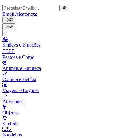
🔎
Emoji Aleatório
🎲
🌙
💡
🌙
💡
😂
Smileys e Emoções
👩‍❤️‍💋‍👨
Pessoas e Corpo
🐝
Animais e Natureza
🍕
Comida e Bebida
🌇
Viagens e Lugares
🥎
Atividades
📙
Objetos
💯
Símbolo
🇺🇸
Bandeiras