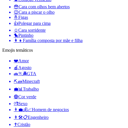
😳
Cara com olhos bem abertos
😉
Cara a piscar o olho
🤞
Figas
👍
Polegar para cima
☺️
Cara sorridente
🐤
Pintinho
👩‍👧
Família composta por mãe e filha
Emojis temáticos
❤️
Amor
🍎
Agosto
🚗🏃🚔
GTA
⛏🧱
Minecraft
💼📊
Trabalho
🟢
Cor verde
💏
Sexo
👨‍💼💰📈
Homem de negocios
👨🛠📋
Engenheiro
✝️
Cristão