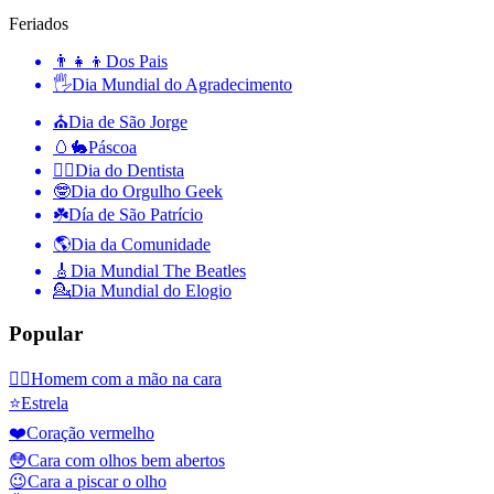
Feriados
👨‍👧‍👦
Dos Pais
🖐
Dia Mundial do Agradecimento
⛪️
Dia de São Jorge
🥚🐇
Páscoa
👨‍⚕️
Dia do Dentista
🤓
Dia do Orgulho Geek
☘️
Día de São Patrício
🌎
Dia da Comunidade
🎸
Dia Mundial The Beatles
💁
Dia Mundial do Elogio
Popular
🤦‍♂️
Homem com a mão na cara
⭐
Estrela
❤️
Coração vermelho
😳
Cara com olhos bem abertos
😉
Cara a piscar o olho