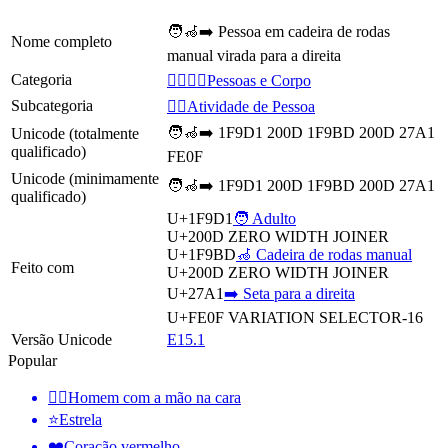
🧑‍🦽‍➡️ Pessoa em cadeira de rodas
Nome completo
manual virada para a direita
Categoria
👩‍❤️‍💋‍👨Pessoas e Corpo
Subcategoria
💆‍♂️Atividade de Pessoa
🧑‍🦽‍➡️ 1F9D1 200D 1F9BD 200D 27A1
Unicode (totalmente
qualificado)
FE0F
Unicode (minimamente
🧑‍🦽‍➡ 1F9D1 200D 1F9BD 200D 27A1
qualificado)
U+1F9D1
🧑 Adulto
U+200D
ZERO WIDTH JOINER
U+1F9BD
🦽 Cadeira de rodas manual
Feito com
U+200D
ZERO WIDTH JOINER
U+27A1
➡️ Seta para a direita
U+FE0F
VARIATION SELECTOR-16
Versão Unicode
E15.1
Popular
🤦‍♂️
Homem com a mão na cara
⭐
Estrela
❤️
Coração vermelho