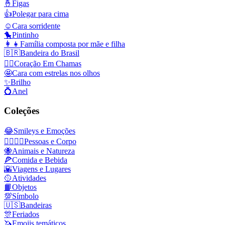
🤞
Figas
👍
Polegar para cima
☺️
Cara sorridente
🐤
Pintinho
👩‍👧
Família composta por mãe e filha
🇧🇷
Bandeira do Brasil
❤️‍🔥
Coração Em Chamas
🤩
Cara com estrelas nos olhos
✨
Brilho
💍
Anel
Coleções
😂
Smileys e Emoções
👩‍❤️‍💋‍👨
Pessoas e Corpo
🐝
Animais e Natureza
🍕
Comida e Bebida
🌇
Viagens e Lugares
🥎
Atividades
📙
Objetos
💯
Símbolo
🇺🇸
Bandeiras
🎊
Feriados
🦄
Emojis temáticos