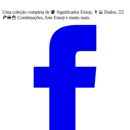
Uma coleção completa de 📙 Significados Emoji, 👨‍💻 Dados, 🙅‍♀️
🍕🍔🍟 Combinações, Arte Emoji e muito mais.