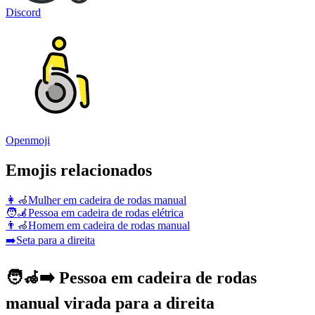
Discord
Openmoji
Emojis relacionados
👩‍🦽
Mulher em cadeira de rodas manual
🧑‍🦼
Pessoa em cadeira de rodas elétrica
👨‍🦽
Homem em cadeira de rodas manual
➡️
Seta para a direita
🧑‍🦽‍➡️ Pessoa em cadeira de rodas
manual virada para a direita