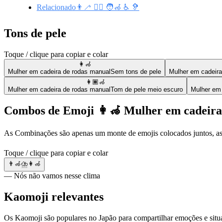
Relacionado👨‍🦯 🐕‍🦺 🧑‍🦽 ♿ 🦻
Tons de pele
Toque / clique para copiar e colar
👩‍🦽
Mulher em cadeira de rodas manual
Sem tons de pele
Mulher em cadeira
👩🏾‍🦽
Mulher em cadeira de rodas manual
Tom de pele meio escuro
Mulher em 
Combos de Emoji 👩‍🦽 Mulher em cadeira
As Combinações são apenas um monte de emojis colocados juntos, as
Toque / clique para copiar e colar
👨‍🦽⛈️👩‍🦽
— Nós não vamos nesse clima
Kaomoji relevantes
Os Kaomoji são populares no Japão para compartilhar emoções e situaç