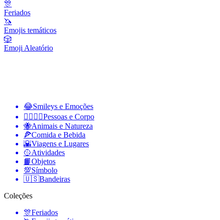
🎊
Feriados
🦄
Emojis temáticos
🎲
Emoji Aleatório
😂
Smileys e Emoções
👩‍❤️‍💋‍👨
Pessoas e Corpo
🐝
Animais e Natureza
🍕
Comida e Bebida
🌇
Viagens e Lugares
🥎
Atividades
📙
Objetos
💯
Símbolo
🇺🇸
Bandeiras
Coleções
🎊
Feriados