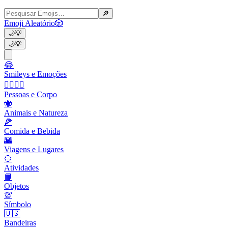
🔎
Emoji Aleatório
🎲
🌙
💡
🌙
💡
😂
Smileys e Emoções
👩‍❤️‍💋‍👨
Pessoas e Corpo
🐝
Animais e Natureza
🍕
Comida e Bebida
🌇
Viagens e Lugares
🥎
Atividades
📙
Objetos
💯
Símbolo
🇺🇸
Bandeiras