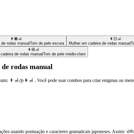
👩🏿‍🦽
👩🏻‍🦽
 de rodas manual
Tom de pele escura
Mulher em cadeira de rodas manual
T
👩🏼‍🦽
cadeira de rodas manual
Tom de pele médio-claro
 de rodas manual
sim: 👨‍🦽⛈️👩‍🦽 . Você pode usar combos para criar enigmas ou men
ões usando pontuação e caracteres gramaticais japoneses. Assim: \ō͡≡o