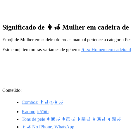
Significado de 👩‍🦽 Mulher em cadeira d
Emoji de Mulher em cadeira de rodas manual pertence à categoria Pe
Este emoji tem outras variantes de gênero:
👨‍🦽 Homem em cadeira d
Conteúdo:
Combos: 👨‍🦽⛈️👩‍🦽
Kaomoji: \ō͡≡o
Tons de pele 👩🏿‍🦽 👩🏻‍🦽 👩🏽‍🦽 👩🏾‍🦽 👩🏼‍🦽
👩‍🦽 No iPhone, WhatsApp