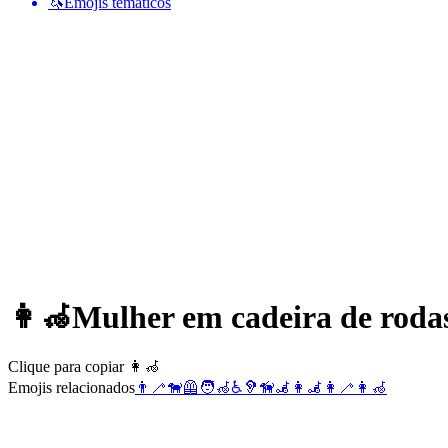
🦄
Emojis temáticos
👩‍🦽
Mulher em cadeira de roda
Clique para copiar 👩‍🦽
Emojis relacionados
👨‍🦯
🐕‍🦺
🧑‍🦽
♿
🦻
🦮
🦼
👩‍🦼
👩‍🦯
👩‍🦽