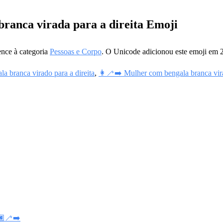
 branca virada para a direita Emoji
ence à categoria
Pessoas e Corpo
. O Unicode adicionou este emoji em
 branca virado para a direita
,
👩‍🦯‍➡️ Mulher com bengala branca vira
‍🦯‍➡️