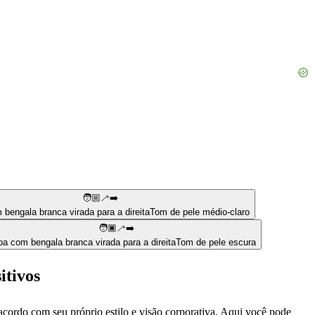
🧑🏼‍🦯‍➡️
bengala branca virada para a direita
Tom de pele médio-claro
🧑🏿‍🦯‍➡️
a com bengala branca virada para a direita
Tom de pele escura
itivos
acordo com seu próprio estilo e visão corporativa. Aqui você pode