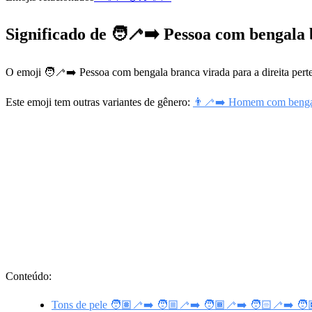
Significado de 🧑‍🦯‍➡️ Pessoa com bengala
O emoji 🧑‍🦯‍➡️ Pessoa com bengala branca virada para a direita pert
Este emoji tem outras variantes de gênero:
👨‍🦯‍➡️ Homem com bengala
Conteúdo:
Tons de pele 🧑🏽‍🦯‍➡️ 🧑🏼‍🦯‍➡️ 🧑🏾‍🦯‍➡️ 🧑🏻‍🦯‍➡️ 🧑