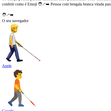
conferir como é Emoji 🧑‍🦯‍➡️ Pessoa com bengala branca virada para 
🧑‍🦯‍➡️
O seu navegador
Apple
Google