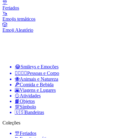
🎊
Feriados
🦄
Emojis temáticos
🎲
Emoji Aleatório
😂
Smileys e Emoções
👩‍❤️‍💋‍👨
Pessoas e Corpo
🐝
Animais e Natureza
🍕
Comida e Bebida
🌇
Viagens e Lugares
🥎
Atividades
📙
Objetos
💯
Símbolo
🇺🇸
Bandeiras
Coleções
🎊
Feriados