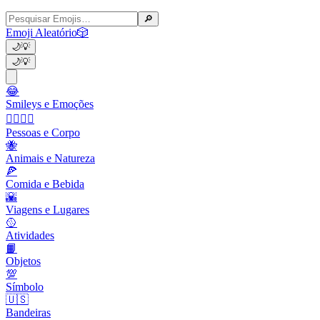
🔎
Emoji Aleatório
🎲
🌙
💡
🌙
💡
😂
Smileys e Emoções
👩‍❤️‍💋‍👨
Pessoas e Corpo
🐝
Animais e Natureza
🍕
Comida e Bebida
🌇
Viagens e Lugares
🥎
Atividades
📙
Objetos
💯
Símbolo
🇺🇸
Bandeiras