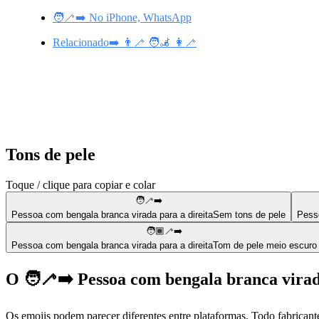
🧑‍🦯‍➡️ No iPhone, WhatsApp
Relacionado➡️ 👨‍🦯 🧑‍🦼 👩‍🦯
Tons de pele
Toque / clique para copiar e colar
🧑‍🦯‍➡️
Pessoa com bengala branca virada para a direita
Sem tons de pele
Pesso
🧑🏾‍🦯‍➡️
Pessoa com bengala branca virada para a direita
Tom de pele meio escuro
O 🧑‍🦯‍➡️ Pessoa com bengala branca virada
Os emojis podem parecer diferentes entre plataformas. Todo fabricant