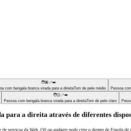
🧑🏽‍🦯‍➡️
a com bengala branca virada para a direita
Tom de pele médio
Pessoa com 
🧑🏻‍🦯‍➡️
Pessoa com bengala branca virada para a direita
Tom de pele claro
Pesso
 para a direita através de diferentes dispos
e de serviços da Web, OS ou gadgets pode criar o design de Emojis de 