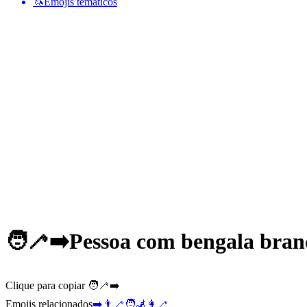
🦄
Emojis temáticos
🧑‍🦯‍➡️
Pessoa com bengala branc
Clique para copiar 🧑‍🦯‍➡️
Emojis relacionados
➡️
👨‍🦯
🧑‍🦼
👩‍🦯