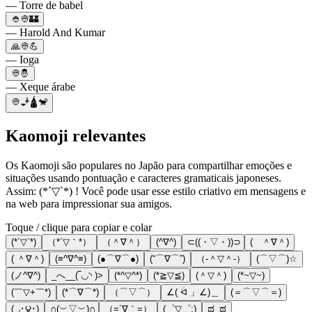
— Torre de babel
👲👳🏰
— Harold And Kumar
🙏👳💪
— Ioga
👳🤴
— Xeque árabe
👳🧞🛕🐒
Kaomoji relevantes
Os Kaomoji são populares no Japão para compartilhar emoções e
situações usando pontuação e caracteres gramaticais japoneses.
Assim: (*´▽`*) ! Você pode usar esse estilo criativo em mensagens e
na web para impressionar sua amigos.
Toque / clique para copiar e colar
(*´▽`*)
（*´▽｀*）
（＾∇＾）
(^∇^)
⊂((・▽・))⊃
( ＾∇＾)
( ＾∇＾)
(≡^∇^≡)
(●⌒∇⌒●)
(“⌒∇⌒”)
（‐＾▽＾‐）
(⌒▽⌒)☆
(ノ^∇^)
_へ__(‾◡◝ )>
(*^▽^*)
(*≧▽≦)
(＾▽＾)
(*~▽~)
(￣▽+￣*)
(*⌒∇⌒*)
（⌒▽⌒）
∠( ᐛ 」∠)＿
(＝⌒▽⌒＝)
( ◞･౪･)
∩(︶▽︶)∩
（=´∇｀=）
(゜▽゜;)
ಥ_ಥ