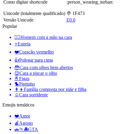
Como digitar shortcode
:person_wearing_turban:
Unicode (totalmente qualificado)
👳 1F473
Versão Unicode
E0.6
Popular
🤦‍♂️
Homem com a mão na cara
⭐
Estrela
❤️
Coração vermelho
👍
Polegar para cima
😳
Cara com olhos bem abertos
😉
Cara a piscar o olho
🤞
Figas
🐤
Pintinho
👩‍👧
Família composta por mãe e filha
☺️
Cara sorridente
Emojis temáticos
❤️
Amor
🍎
Agosto
🚗🏃🚔
GTA