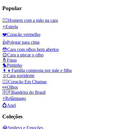
Popular
🤦‍♂️
Homem com a mão na cara
⭐
Estrela
❤️
Coração vermelho
👍
Polegar para cima
😳
Cara com olhos bem abertos
😉
Cara a piscar o olho
🤞
Figas
🐤
Pintinho
👩‍👧
Família composta por mãe e filha
☺️
Cara sorridente
❤️‍🔥
Coração Em Chamas
👀
Olhos
🇧🇷
Bandeira do Brasil
⚡
Relâmpago
💍
Anel
Coleções
😂
Smileys e Emoções