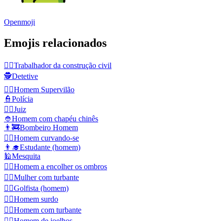
Openmoji
Emojis relacionados
👷‍♂️
Trabalhador da construção civil
🕵️
Detetive
🦹‍♂️
Homem Supervilão
👮
Polícia
👨‍⚖️
Juiz
👲
Homem com chapéu chinês
👨‍🚒
Bombeiro Homem
🙇‍♂️
Homem curvando-se
👨‍🎓
Estudante (homem)
🕌
Mesquita
🤷‍♂️
Homem a encolher os ombros
👳‍♀️
Mulher com turbante
🏌️‍♂️
Golfista (homem)
🧏‍♂️
Homem surdo
👳‍♂️
Homem com turbante
🧎‍♂️
Homem de joelhos