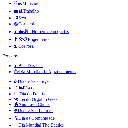
⛏🧱
Minecraft
💼📊
Trabalho
💏
Sexo
🟢
Cor verde
👨‍💼💰📈
Homem de negocios
👨🛠📋
Engenheiro
🎀
Cor rosa
Feriados
👨‍👧‍👦
Dos Pais
🖐
Dia Mundial do Agradecimento
⛪️
Dia de São Jorge
🥚🐇
Páscoa
👨‍⚕️
Dia do Dentista
🤓
Dia do Orgulho Geek
🐲
Ano novo Chinês
☘️
Día de São Patrício
🌎
Dia da Comunidade
🎸
Dia Mundial The Beatles