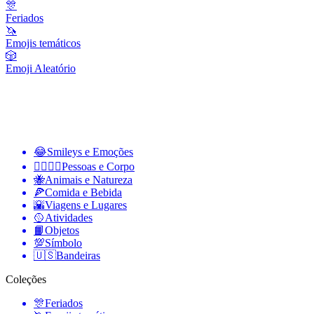
🎊
Feriados
🦄
Emojis temáticos
🎲
Emoji Aleatório
😂
Smileys e Emoções
👩‍❤️‍💋‍👨
Pessoas e Corpo
🐝
Animais e Natureza
🍕
Comida e Bebida
🌇
Viagens e Lugares
🥎
Atividades
📙
Objetos
💯
Símbolo
🇺🇸
Bandeiras
Coleções
🎊
Feriados