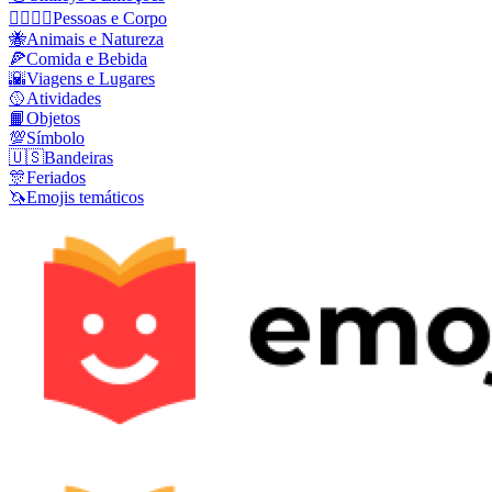
👩‍❤️‍💋‍👨
Pessoas e Corpo
🐝
Animais e Natureza
🍕
Comida e Bebida
🌇
Viagens e Lugares
🥎
Atividades
📙
Objetos
💯
Símbolo
🇺🇸
Bandeiras
🎊
Feriados
🦄
Emojis temáticos