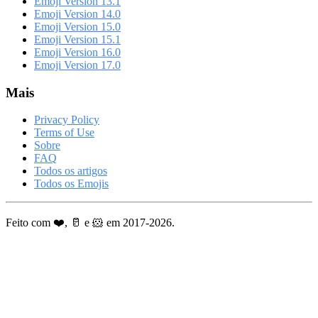
Emoji Version 13.1
Emoji Version 14.0
Emoji Version 15.0
Emoji Version 15.1
Emoji Version 16.0
Emoji Version 17.0
Mais
Privacy Policy
Terms of Use
Sobre
FAQ
Todos os artigos
Todos os Emojis
Feito com ❤️, 🥛 e 🐹 em 2017-2026.