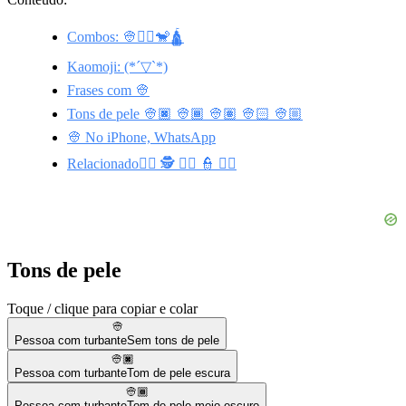
Combos: 👳🧞‍♂🐒🛕
Kaomoji: (*´▽`*)
Frases com 👳
Tons de pele 👳🏿 👳🏾 👳🏽 👳🏻 👳🏼
👳 No iPhone, WhatsApp
Relacionado👷‍♂️ 🕵️ 🦹‍♂️ 👮 👨‍⚖️
Tons de pele
Toque / clique para copiar e colar
👳
Pessoa com turbante
Sem tons de pele
👳🏿
Pessoa com turbante
Tom de pele escura
👳🏾
Pessoa com turbante
Tom de pele meio escuro