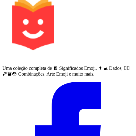
Uma coleção completa de 📙 Significados Emoji, 👨‍💻 Dados, 🙅‍♀️
🍕🍔🍟 Combinações, Arte Emoji e muito mais.