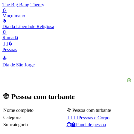
The Big Bang Theory
☪️
Muçulmano
🌟
Dia da Liberdade Religiosa
☪️
Ramadã
👨‍✈️👷
Pessoas
⛪️
Dia de São Jorge
👳 Pessoa com turbante
Nome completo
👳 Pessoa com turbante
Categoria
👩‍❤️‍💋‍👨Pessoas e Corpo
Subcategoria
🧑‍🏫Papel de pessoa