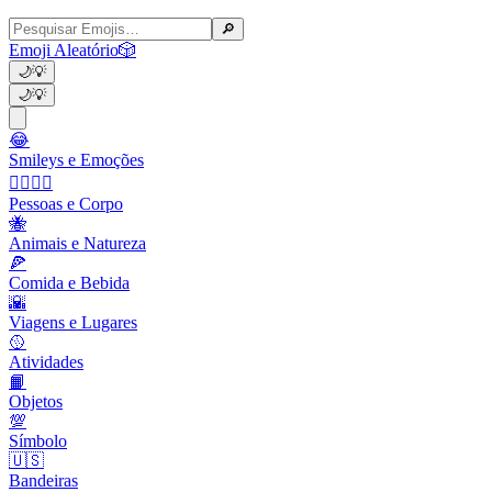
🔎
Emoji Aleatório
🎲
🌙
💡
🌙
💡
😂
Smileys e Emoções
👩‍❤️‍💋‍👨
Pessoas e Corpo
🐝
Animais e Natureza
🍕
Comida e Bebida
🌇
Viagens e Lugares
🥎
Atividades
📙
Objetos
💯
Símbolo
🇺🇸
Bandeiras