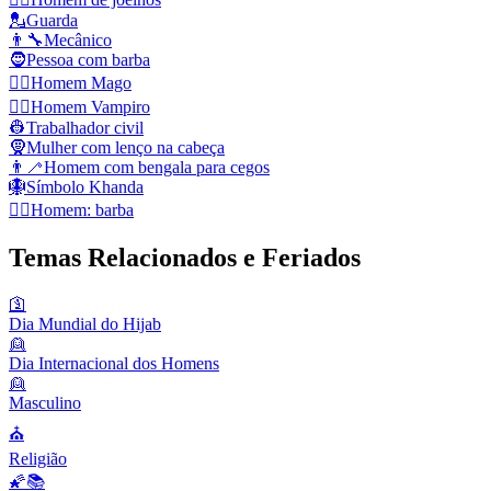
💂
Guarda
👨‍🔧
Mecânico
🧔
Pessoa com barba
🧙‍♂️
Homem Mago
🧛‍♂️
Homem Vampiro
👷
Trabalhador civil
🧕
Mulher com lenço na cabeça
👨‍🦯
Homem com bengala para cegos
🪯
Símbolo Khanda
🧔‍♂️
Homem: barba
Temas Relacionados e Feriados
🛐
Dia Mundial do Hijab
👱
Dia Internacional dos Homens
👱
Masculino
⛪️
Religião
🌠📚