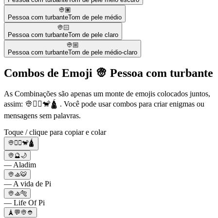
👳🏽
Pessoa com turbante
Tom de pele médio
👳🏻
Pessoa com turbante
Tom de pele claro
👳🏼
Pessoa com turbante
Tom de pele médio-claro
Combos de Emoji 👳 Pessoa com turbante
As Combinações são apenas um monte de emojis colocados juntos,
assim: 👳🧞‍♂🐒🛕 . Você pode usar combos para criar enigmas ou
mensagens sem palavras.
Toque / clique para copiar e colar
👳🧞‍♂🐒🛕
👳🔮🌙
— Aladim
👳🚣🐯
— A vida de Pi
👳🚣🐅
— Life Of Pi
🗼💬👳👲