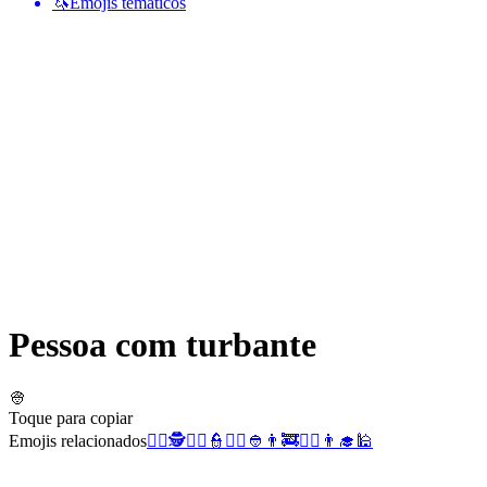
🦄
Emojis temáticos
Pessoa com turbante
👳
Toque para copiar
Emojis relacionados
👷‍♂️
🕵️
🦹‍♂️
👮
👨‍⚖️
👲
👨‍🚒
🙇‍♂️
👨‍🎓
🕌