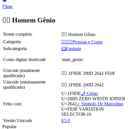
Filme
🧞‍♂️ Homem Gênio
Nome completo
🧞‍♂️ Homem Gênio
Categoria
👩‍❤️‍💋‍👨Pessoas e Corpo
Subcategoria
🦸Fantasia
Como digitar shortcode
:man_genie:
Unicode (totalmente
🧞‍♂️ 1F9DE 200D 2642 FE0F
qualificado)
Unicode (minimamente
🧞‍♂ 1F9DE 200D 2642
qualificado)
U+1F9DE
🧞 Génio
U+200D
ZERO WIDTH JOINER
Feito com
U+2642
♂️ Símbolo De Masculino
U+FE0F
VARIATION
SELECTOR-16
Versão Unicode
E5.0
Popular