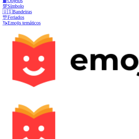
📙
Objetos
💯
Símbolo
🇺🇸
Bandeiras
🎊
Feriados
🦄
Emojis temáticos