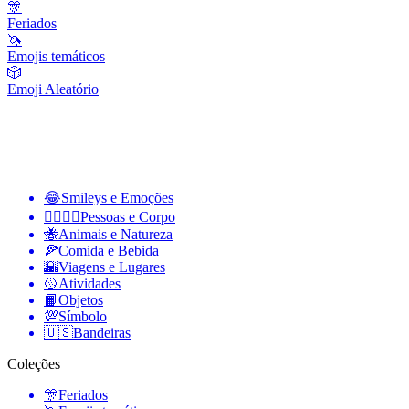
🎊
Feriados
🦄
Emojis temáticos
🎲
Emoji Aleatório
😂
Smileys e Emoções
👩‍❤️‍💋‍👨
Pessoas e Corpo
🐝
Animais e Natureza
🍕
Comida e Bebida
🌇
Viagens e Lugares
🥎
Atividades
📙
Objetos
💯
Símbolo
🇺🇸
Bandeiras
Coleções
🎊
Feriados