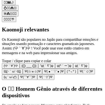
🧞‍♂️🏰🌙
💍🧞‍♂️👸🏻
🌺👸🏻🧞‍♂️
🧞‍♂️🧞‍♀️🌴
Kaomoji relevantes
Os Kaomoji são populares no Japão para compartilhar emoções e
situações usando pontuação e caracteres gramaticais japoneses.
Assim: (屮｀∀´)屮 ! Você pode usar esse estilo criativo em
mensagens e na web para impressionar sua amigos.
Toque / clique para copiar e colar
(屮｀∀´)屮
(⨀ ___ ⨀)
“ψ(｀∇´)ψ
ψ(*｀ー´)ψ
ψ(｀∇´)ψ
Щ(･｀ω´･Щ)
Ψ(☆ｗ☆)Ψ
Ψ( ●｀▽´● )Ψ
( º﹃º )
Ψ(｀◇´)Ψ
(ц｀ω´ц*)
Ψ(￣∀￣)Ψ
Ψ(｀▽´)Ψ
O 🧞‍♂️ Homem Gênio através de diferentes
dispositivos