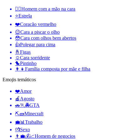
🤦‍♂️
Homem com a mão na cara
⭐
Estrela
❤️
Coração vermelho
😉
Cara a piscar o olho
😳
Cara com olhos bem abertos
👍
Polegar para cima
🤞
Figas
☺️
Cara sorridente
🐤
Pintinho
👩‍👧
Família composta por mãe e filha
Emojis temáticos
❤️
Amor
🍎
Agosto
🚗🏃🚔
GTA
⛏🧱
Minecraft
💼📊
Trabalho
💏
Sexo
👨‍💼💰📈
Homem de negocios