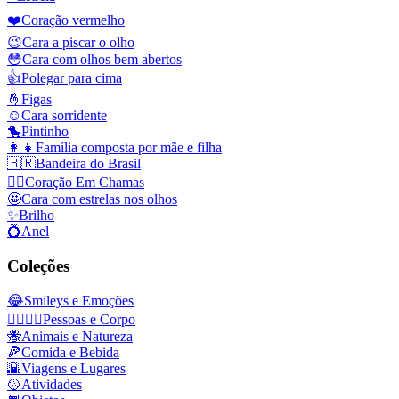
❤️
Coração vermelho
😉
Cara a piscar o olho
😳
Cara com olhos bem abertos
👍
Polegar para cima
🤞
Figas
☺️
Cara sorridente
🐤
Pintinho
👩‍👧
Família composta por mãe e filha
🇧🇷
Bandeira do Brasil
❤️‍🔥
Coração Em Chamas
🤩
Cara com estrelas nos olhos
✨
Brilho
💍
Anel
Coleções
😂
Smileys e Emoções
👩‍❤️‍💋‍👨
Pessoas e Corpo
🐝
Animais e Natureza
🍕
Comida e Bebida
🌇
Viagens e Lugares
🥎
Atividades