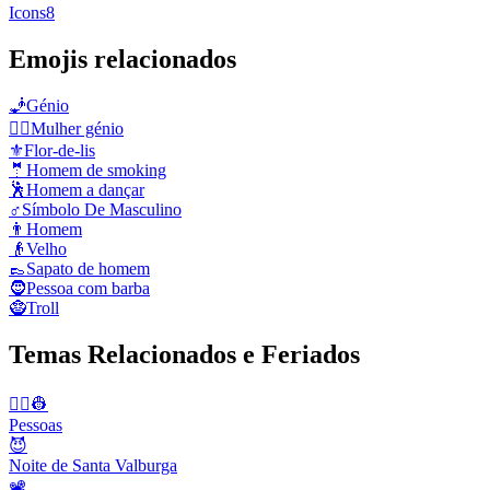
Icons8
Emojis relacionados
🧞
Génio
🧞‍♀️
Mulher génio
⚜️
Flor-de-lis
🤵
Homem de smoking
🕺
Homem a dançar
♂️
Símbolo De Masculino
👨
Homem
👴
Velho
👞
Sapato de homem
🧔
Pessoa com barba
🧌
Troll
Temas Relacionados e Feriados
👨‍✈️👷
Pessoas
😈
Noite de Santa Valburga
📽