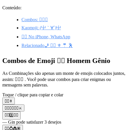
Conteúdo:
Combos: 🧞‍♂️⚱️
Kaomoji: (屮｀∀´)屮
🧞‍♂️ No iPhone, WhatsApp
Relacionado🧞 🧞‍♀️ ⚜️ 🤵 🕺
Combos de Emoji 🧞‍♂️ Homem Gênio
As Combinações são apenas um monte de emojis colocados juntos,
assim: 🧞‍♂️⚱️ . Você pode usar combos para criar enigmas ou
mensagens sem palavras.
Toque / clique para copiar e colar
🧞‍♂️⚱️
🧞‍♂️🧟‍♂️🧞‍♀️⚔️
🧞‍♂️3️⃣🧞‍♀️
— Gin pode satisfazer 3 desejos
🧞‍♂️💍👸🏽