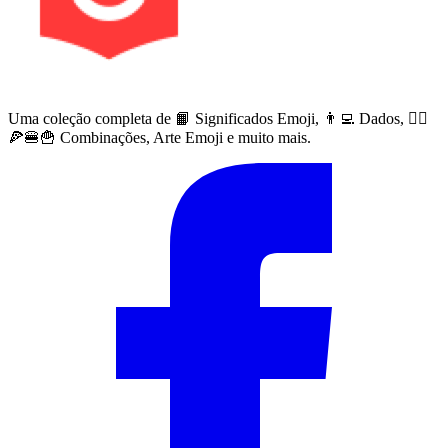
Uma coleção completa de 📙 Significados Emoji, 👨‍💻 Dados, 🙅‍♀️
🍕🍔🍟 Combinações, Arte Emoji e muito mais.