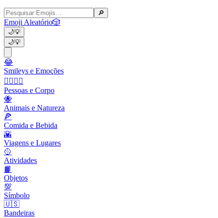
🔎
Emoji Aleatório
🎲
🌙
💡
🌙
💡
😂
Smileys e Emoções
👩‍❤️‍💋‍👨
Pessoas e Corpo
🐝
Animais e Natureza
🍕
Comida e Bebida
🌇
Viagens e Lugares
🥎
Atividades
📙
Objetos
💯
Símbolo
🇺🇸
Bandeiras