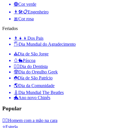
🟢
Cor verde
👨🛠📋
Engenheiro
🎀
Cor rosa
Feriados
👨‍👧‍👦
Dos Pais
🖐
Dia Mundial do Agradecimento
⛪️
Dia de São Jorge
🥚🐇
Páscoa
👨‍⚕️
Dia do Dentista
🤓
Dia do Orgulho Geek
☘️
Día de São Patrício
🌎
Dia da Comunidade
🎸
Dia Mundial The Beatles
🐲
Ano novo Chinês
Popular
🤦‍♂️
Homem com a mão na cara
⭐
Estrela