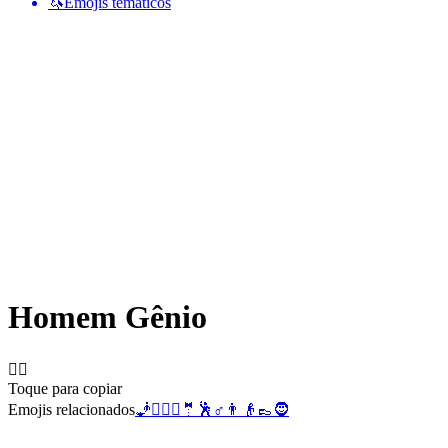
🦄
Emojis temáticos
Homem Gênio
🧞‍♂️
Toque para copiar
Emojis relacionados
🧞
🧞‍♀️
⚜️
🤵
🕺
♂️
👨
👴
👞
🧔