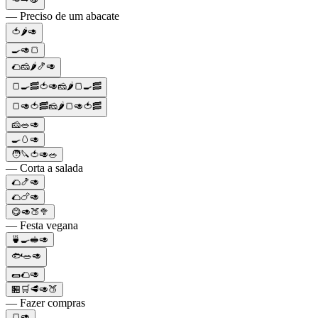
— Preciso de um abacate
🍅🌶️🥑
🍳🥑🍞
🌮🧀🌶️🍤🥑
🍞🍳🥓🍅🥑🧀🌶️🍞🍳🥓
🍞🥑🍅🥓🧀🌶️🍞🥑🍅🥓
🧀🥗🥑
🍳🥚🥑
🧑🔪🍅🥑🥗
— Corta a salada
🌮🍤🥑
🌮🍗🥑
😋🥑🍑🥦
— Festa vegana
🍵🍳🥪🥑
🐟🥗🥑
🌯🌮🥑
🏪🛒🥩🥑🍑
— Fazer compras
🍞🥑