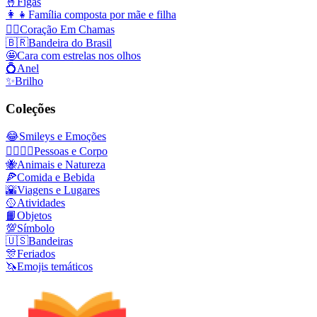
🤞
Figas
👩‍👧
Família composta por mãe e filha
❤️‍🔥
Coração Em Chamas
🇧🇷
Bandeira do Brasil
🤩
Cara com estrelas nos olhos
💍
Anel
✨
Brilho
Coleções
😂
Smileys e Emoções
👩‍❤️‍💋‍👨
Pessoas e Corpo
🐝
Animais e Natureza
🍕
Comida e Bebida
🌇
Viagens e Lugares
🥎
Atividades
📙
Objetos
💯
Símbolo
🇺🇸
Bandeiras
🎊
Feriados
🦄
Emojis temáticos