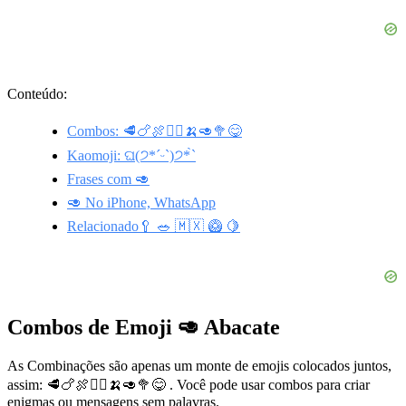
Conteúdo:
Combos: 🥩🍗🍖🙅‍♀️🍌🥑🥦😋
Kaomoji: ଘ(੭*ˊᵕˋ)੭* ̀ˋ
Frases com 🥑
🥑 No iPhone, WhatsApp
Relacionado🥄 🥗 🇲🇽 🥝 🍋
Combos de Emoji 🥑 Abacate
As Combinações são apenas um monte de emojis colocados juntos,
assim: 🥩🍗🍖🙅‍♀️🍌🥑🥦😋 . Você pode usar combos para criar
enigmas ou mensagens sem palavras.