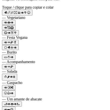
Toque / clique para copiar e colar
🥩🍗🍖🙅‍♀️🍌🥑🥦😋
— Vegetariano
🥑👄🥑
🥑🥰🥝
😋🥑🍑🥦
— Festa Vegana
🥑🥕🌽🥬
🍞🥩🍚🥑
— Burito
🥒🍅🥑
— Acompanhamento
🥑🥕🌽
— Salada
🍅🌶🥑❄️
— Gaspacho
🥑🍋🔀
🌝👍🥑
— Um amante de abacate
🫸🥑👄🥑🫷
🥑➡️😋