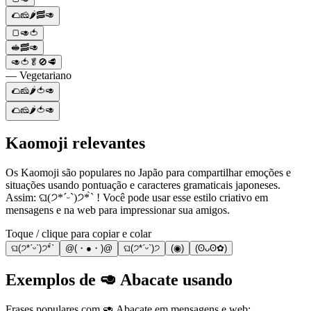
🌮🧀🌶️🥓🥑
🍞🥑🍅
🥪🥓🥑
🥑🍅🥬🚫🥩
— Vegetariano
🌮🧀🌶️🍅🥑
🌮🧀🌶️🍅🥑
Kaomoji relevantes
Os Kaomoji são populares no Japão para compartilhar emoções e
situações usando pontuação e caracteres gramaticais japoneses.
Assim: ଘ(੭*ˊᵕˋ)੭* ̀ˋ ! Você pode usar esse estilo criativo em
mensagens e na web para impressionar sua amigos.
Toque / clique para copiar e colar
ଘ(੭*ˊᵕˋ)੭* ̀ˋ
@(・●・)@
ଘ(੭*ˊᵕˋ)੭
(◉)
(ʘᴗʘ✿)
Exemplos de 🥑 Abacate usando
Frases populares com 🥑 Abacate em mensagens e web: