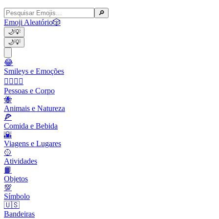
🔎
Emoji Aleatório
🎲
🌙
💡
🌙
💡
😂
Smileys e Emoções
👩‍❤️‍💋‍👨
Pessoas e Corpo
🐝
Animais e Natureza
🍕
Comida e Bebida
🌇
Viagens e Lugares
🥎
Atividades
📙
Objetos
💯
Símbolo
🇺🇸
Bandeiras