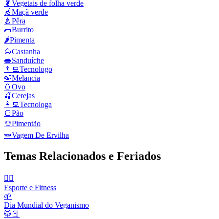
🥬
Vegetais de folha verde
🍏
Maçã verde
🍐
Pêra
🌯
Burrito
🌶️
Pimenta
🌰
Castanha
🥪
Sanduíche
👨‍💻
Tecnologo
🍉
Melancia
🥚
Ovo
🍒
Cerejas
👩‍💻
Tecnologa
🍞
Pão
🫑
Pimentão
🫛
Vagem De Ervilha
Temas Relacionados e Feriados
🤾‍♀️
Esporte e Fitness
🌱
Dia Mundial do Veganismo
🐯📕