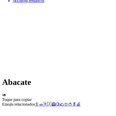
🦄
Emojis temáticos
Abacate
🥑
Toque para copiar
Emojis relacionados
🥄
🥗
🇲🇽
🥝
🍋
🌮
🍈
🍅
🥬
🍏