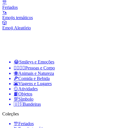
🎊
Feriados
🦄
Emojis temáticos
🎲
Emoji Aleatório
😂
Smileys e Emoções
👩‍❤️‍💋‍👨
Pessoas e Corpo
🐝
Animais e Natureza
🍕
Comida e Bebida
🌇
Viagens e Lugares
🥎
Atividades
📙
Objetos
💯
Símbolo
🇺🇸
Bandeiras
Coleções
🎊
Feriados