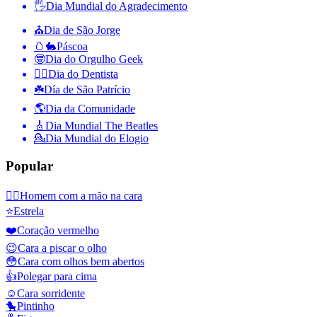
🖐
Dia Mundial do Agradecimento
⛪️
Dia de São Jorge
🥚🐇
Páscoa
🤓
Dia do Orgulho Geek
👨‍⚕️
Dia do Dentista
☘️
Día de São Patrício
🌎
Dia da Comunidade
🎸
Dia Mundial The Beatles
💁
Dia Mundial do Elogio
Popular
🤦‍♂️
Homem com a mão na cara
⭐
Estrela
❤️
Coração vermelho
😉
Cara a piscar o olho
😳
Cara com olhos bem abertos
👍
Polegar para cima
☺️
Cara sorridente
🐤
Pintinho