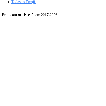
Todos os Emojis
Feito com ❤️, 🥛 e 🐹 em 2017-2026.