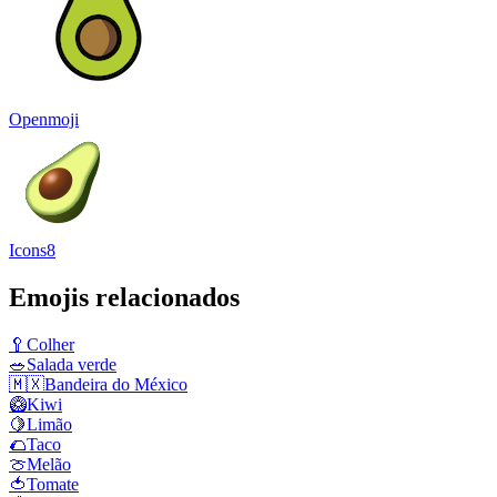
Openmoji
Icons8
Emojis relacionados
🥄
Colher
🥗
Salada verde
🇲🇽
Bandeira do México
🥝
Kiwi
🍋
Limão
🌮
Taco
🍈
Melão
🍅
Tomate