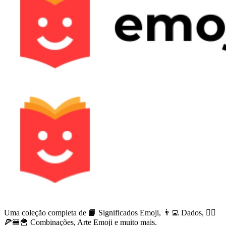
Uma coleção completa de 📙 Significados Emoji, 👨‍💻 Dados, 🙅‍♀️
🍕🍔🍟 Combinações, Arte Emoji e muito mais.