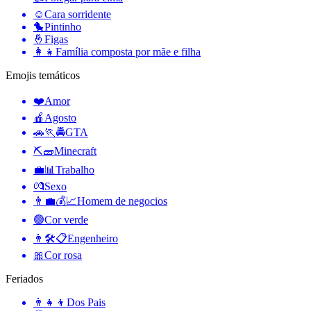
☺️
Cara sorridente
🐤
Pintinho
🤞
Figas
👩‍👧
Família composta por mãe e filha
Emojis temáticos
❤️
Amor
🍎
Agosto
🚗🏃🚔
GTA
⛏🧱
Minecraft
💼📊
Trabalho
💏
Sexo
👨‍💼💰📈
Homem de negocios
🟢
Cor verde
👨🛠📋
Engenheiro
🎀
Cor rosa
Feriados
👨‍👧‍👦
Dos Pais