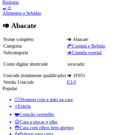
Biologia
🍳🧃
Alimentos e bebidas
🥑 Abacate
Nome completo
🥑 Abacate
Categoria
🍕Comida e Bebida
Subcategoria
🥑Comida vegetal
Como digitar shortcode
:avocado:
Unicode (totalmente qualificado)
🥑 1F951
Versão Unicode
E3.0
Popular
🤦‍♂️
Homem com a mão na cara
⭐
Estrela
❤️
Coração vermelho
😉
Cara a piscar o olho
😳
Cara com olhos bem abertos
👍
Polegar para cima