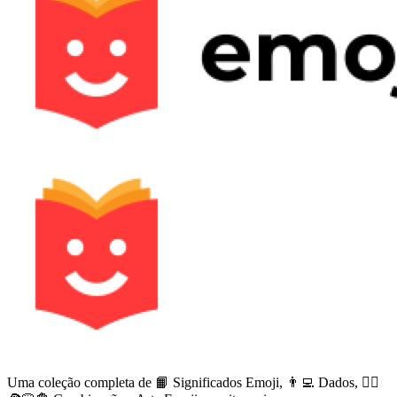
Uma coleção completa de 📙 Significados Emoji, 👨‍💻 Dados, 🙅‍♀️