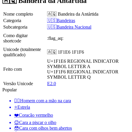
🇦🇶 Bandeira da Antártida
Nome completo
🇦🇶 Bandeira da Antártida
Categoria
🇺🇸Bandeiras
Subcategoria
🇺🇸Bandeira Nacional
Como digitar
:flag_aq:
shortcode
Unicode (totalmente
🇦🇶 1F1E6 1F1F6
qualificado)
U+1F1E6
REGIONAL INDICATOR
SYMBOL LETTER A
Feito com
U+1F1F6
REGIONAL INDICATOR
SYMBOL LETTER Q
Versão Unicode
E2.0
Popular
🤦‍♂️
Homem com a mão na cara
⭐
Estrela
❤️
Coração vermelho
😉
Cara a piscar o olho
😳
Cara com olhos bem abertos