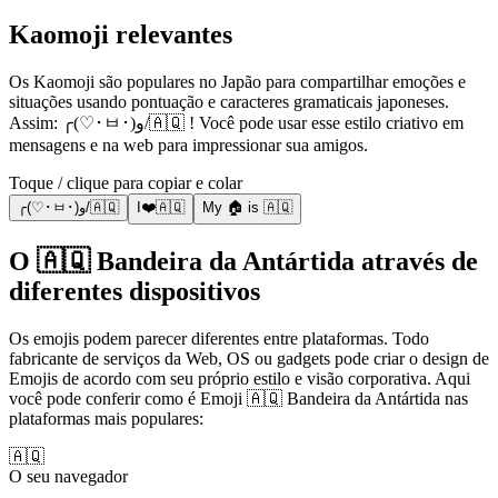
Kaomoji relevantes
Os Kaomoji são populares no Japão para compartilhar emoções e
situações usando pontuação e caracteres gramaticais japoneses.
Assim: ╭(♡･ㅂ･)و/🇦🇶 ! Você pode usar esse estilo criativo em
mensagens e na web para impressionar sua amigos.
Toque / clique para copiar e colar
╭(♡･ㅂ･)و/🇦🇶
I❤️🇦🇶
My 🏠 is 🇦🇶
O 🇦🇶 Bandeira da Antártida através de
diferentes dispositivos
Os emojis podem parecer diferentes entre plataformas. Todo
fabricante de serviços da Web, OS ou gadgets pode criar o design de
Emojis de acordo com seu próprio estilo e visão corporativa. Aqui
você pode conferir como é Emoji 🇦🇶 Bandeira da Antártida nas
plataformas mais populares:
🇦🇶
O seu navegador