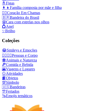
🤞
Figas
👩‍👧
Família composta por mãe e filha
❤️‍🔥
Coração Em Chamas
🇧🇷
Bandeira do Brasil
🤩
Cara com estrelas nos olhos
💍
Anel
✨
Brilho
Coleções
😂
Smileys e Emoções
👩‍❤️‍💋‍👨
Pessoas e Corpo
🐝
Animais e Natureza
🍕
Comida e Bebida
🌇
Viagens e Lugares
🥎
Atividades
📙
Objetos
💯
Símbolo
🇺🇸
Bandeiras
🎊
Feriados
🦄
Emojis temáticos