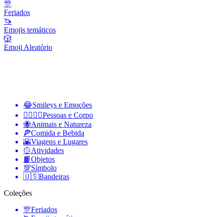
🎊
Feriados
🦄
Emojis temáticos
🎲
Emoji Aleatório
😂
Smileys e Emoções
👩‍❤️‍💋‍👨
Pessoas e Corpo
🐝
Animais e Natureza
🍕
Comida e Bebida
🌇
Viagens e Lugares
🥎
Atividades
📙
Objetos
💯
Símbolo
🇺🇸
Bandeiras
Coleções
🎊
Feriados