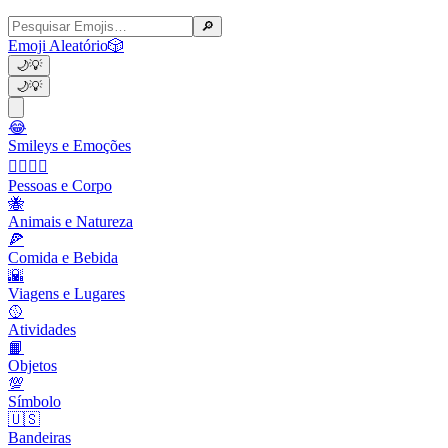
🔎
Emoji Aleatório
🎲
🌙
💡
🌙
💡
😂
Smileys e Emoções
👩‍❤️‍💋‍👨
Pessoas e Corpo
🐝
Animais e Natureza
🍕
Comida e Bebida
🌇
Viagens e Lugares
🥎
Atividades
📙
Objetos
💯
Símbolo
🇺🇸
Bandeiras