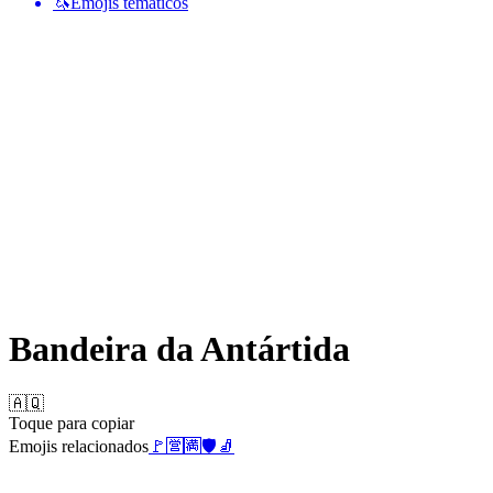
🦄
Emojis temáticos
Bandeira da Antártida
🇦🇶
Toque para copiar
Emojis relacionados
🚩
🈺
🈵
🛡️
🧦