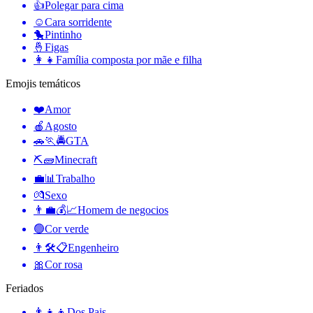
👍
Polegar para cima
☺️
Cara sorridente
🐤
Pintinho
🤞
Figas
👩‍👧
Família composta por mãe e filha
Emojis temáticos
❤️
Amor
🍎
Agosto
🚗🏃🚔
GTA
⛏🧱
Minecraft
💼📊
Trabalho
💏
Sexo
👨‍💼💰📈
Homem de negocios
🟢
Cor verde
👨🛠📋
Engenheiro
🎀
Cor rosa
Feriados
👨‍👧‍👦
Dos Pais