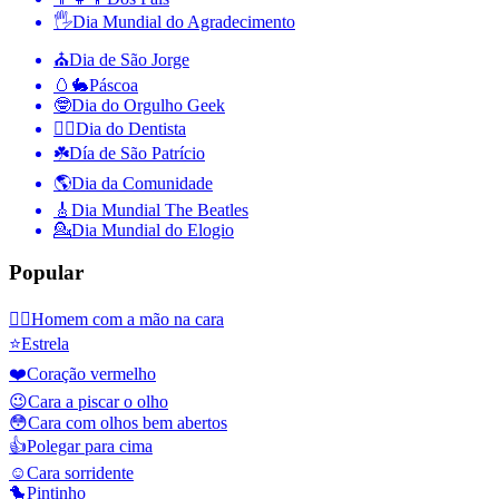
🖐
Dia Mundial do Agradecimento
⛪️
Dia de São Jorge
🥚🐇
Páscoa
🤓
Dia do Orgulho Geek
👨‍⚕️
Dia do Dentista
☘️
Día de São Patrício
🌎
Dia da Comunidade
🎸
Dia Mundial The Beatles
💁
Dia Mundial do Elogio
Popular
🤦‍♂️
Homem com a mão na cara
⭐
Estrela
❤️
Coração vermelho
😉
Cara a piscar o olho
😳
Cara com olhos bem abertos
👍
Polegar para cima
☺️
Cara sorridente
🐤
Pintinho