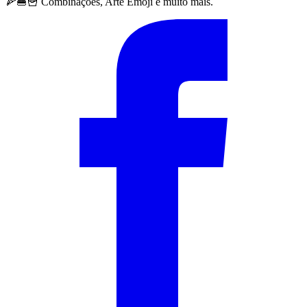
🍕🍔🍟 Combinações, Arte Emoji e muito mais.