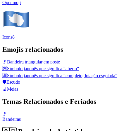
Openmoji
Icons8
Emojis relacionados
🚩
Bandeira triangular em poste
🈺
Símbolo japonês que significa “aberto”
🈵
Símbolo japonês que significa “completo; lotação esgotada”
🛡️
Escudo
🧦
Meias
Temas Relacionados e Feriados
🚩
Bandeiras