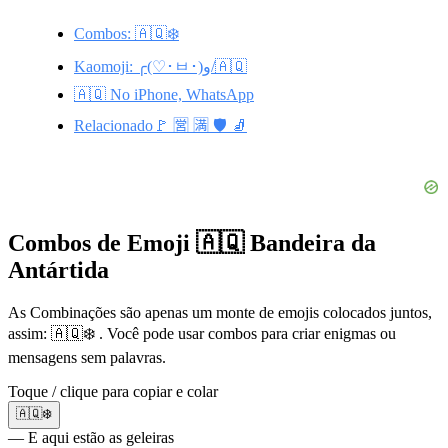
Combos: 🇦🇶❄️
Kaomoji: ╭(♡･ㅂ･)و/🇦🇶
🇦🇶 No iPhone, WhatsApp
Relacionado🚩 🈺 🈵 🛡️ 🧦
Combos de Emoji 🇦🇶 Bandeira da
Antártida
As Combinações são apenas um monte de emojis colocados juntos,
assim: 🇦🇶❄️ . Você pode usar combos para criar enigmas ou
mensagens sem palavras.
Toque / clique para copiar e colar
🇦🇶❄️
— E aqui estão as geleiras