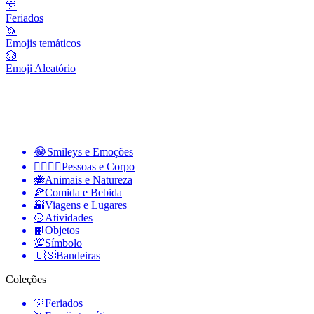
🎊
Feriados
🦄
Emojis temáticos
🎲
Emoji Aleatório
😂
Smileys e Emoções
👩‍❤️‍💋‍👨
Pessoas e Corpo
🐝
Animais e Natureza
🍕
Comida e Bebida
🌇
Viagens e Lugares
🥎
Atividades
📙
Objetos
💯
Símbolo
🇺🇸
Bandeiras
Coleções
🎊
Feriados