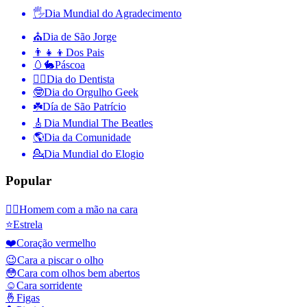
🖐
Dia Mundial do Agradecimento
⛪️
Dia de São Jorge
👨‍👧‍👦
Dos Pais
🥚🐇
Páscoa
👨‍⚕️
Dia do Dentista
🤓
Dia do Orgulho Geek
☘️
Día de São Patrício
🎸
Dia Mundial The Beatles
🌎
Dia da Comunidade
💁
Dia Mundial do Elogio
Popular
🤦‍♂️
Homem com a mão na cara
⭐
Estrela
❤️
Coração vermelho
😉
Cara a piscar o olho
😳
Cara com olhos bem abertos
☺️
Cara sorridente
🤞
Figas