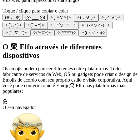
e na web para impressionar sua amigos.
Toque / clique para copiar e colar
(❁´◡`❁)
(⨀ ___ ⨀)
✧( ＾∇＾)✧
✧( ◞･౪･)✧
✧(ノ^∇^)✧
✧(‾◡◝ )✧
✧(^ – ^)✧
✧（*´▽｀*）✧
✧（‐＾▽＾‐）✧
✧(“⌒∇⌒”)✧
✧(*~▽~)✧
✧(*^▽^*)✧
✧((・▽・))✧
O 🧝 Elfo através de diferentes
dispositivos
Os emojis podem parecer diferentes entre plataformas. Todo
fabricante de serviços da Web, OS ou gadgets pode criar o design de
Emojis de acordo com seu próprio estilo e visão corporativa. Aqui
você pode conferir como é Emoji 🧝 Elfo nas plataformas mais
populares:
🧝
O seu navegador