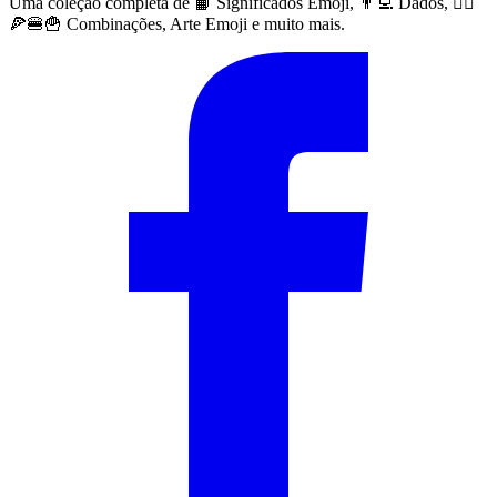
Uma coleção completa de 📙 Significados Emoji, 👨‍💻 Dados, 🙅‍♀️
🍕🍔🍟 Combinações, Arte Emoji e muito mais.