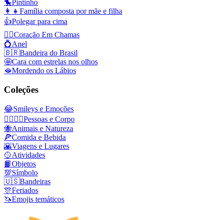
🐤
Pintinho
👩‍👧
Família composta por mãe e filha
👍
Polegar para cima
❤️‍🔥
Coração Em Chamas
💍
Anel
🇧🇷
Bandeira do Brasil
🤩
Cara com estrelas nos olhos
🫦
Mordendo os Lábios
Coleções
😂
Smileys e Emoções
👩‍❤️‍💋‍👨
Pessoas e Corpo
🐝
Animais e Natureza
🍕
Comida e Bebida
🌇
Viagens e Lugares
🥎
Atividades
📙
Objetos
💯
Símbolo
🇺🇸
Bandeiras
🎊
Feriados
🦄
Emojis temáticos