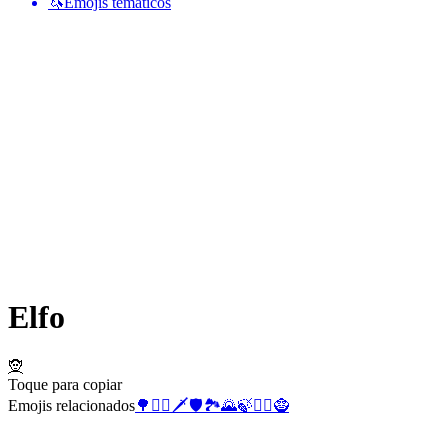
🦄
Emojis temáticos
Elfo
🧝
Toque para copiar
Emojis relacionados
🌳
🧝‍♂️
🗡️
🛡️
🏞️
🌄
🍃
🧝‍♀️
🧌