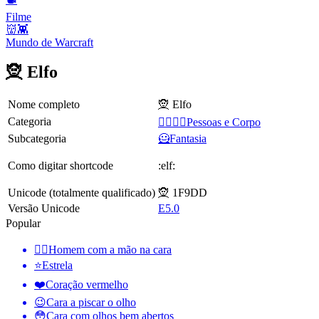
Filme
👹👾
Mundo de Warcraft
🧝 Elfo
Nome completo
🧝 Elfo
Categoria
👩‍❤️‍💋‍👨Pessoas e Corpo
Subcategoria
🦸Fantasia
Como digitar shortcode
:elf:
Unicode (totalmente qualificado)
🧝 1F9DD
Versão Unicode
E5.0
Popular
🤦‍♂️
Homem com a mão na cara
⭐
Estrela
❤️
Coração vermelho
😉
Cara a piscar o olho
😳
Cara com olhos bem abertos