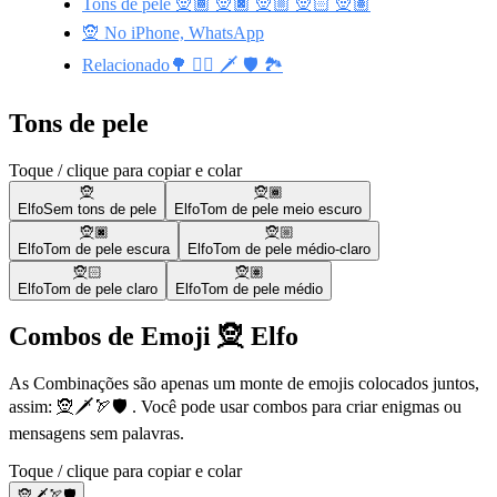
Tons de pele 🧝🏾 🧝🏿 🧝🏼 🧝🏻 🧝🏽
🧝 No iPhone, WhatsApp
Relacionado🌳 🧝‍♂️ 🗡️ 🛡️ 🏞️
Tons de pele
Toque / clique para copiar e colar
🧝
🧝🏾
Elfo
Sem tons de pele
Elfo
Tom de pele meio escuro
🧝🏿
🧝🏼
Elfo
Tom de pele escura
Elfo
Tom de pele médio-claro
🧝🏻
🧝🏽
Elfo
Tom de pele claro
Elfo
Tom de pele médio
Combos de Emoji 🧝 Elfo
As Combinações são apenas um monte de emojis colocados juntos,
assim: 🧝🗡️🏹🛡️ . Você pode usar combos para criar enigmas ou
mensagens sem palavras.
Toque / clique para copiar e colar
🧝🗡️🏹🛡️