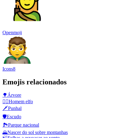
Openmoji
Icons8
Emojis relacionados
🌳
Árvore
🧝‍♂️
Homem elfo
🗡️
Punhal
🛡️
Escudo
🏞️
Parque nacional
🌄
Nascer do sol sobre montanhas
🍃
Folhas a esvoaçar ao vento