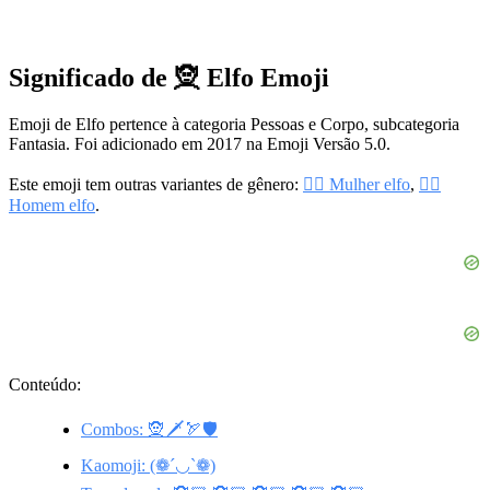
Significado de 🧝 Elfo Emoji
Emoji de Elfo pertence à categoria Pessoas e Corpo, subcategoria
Fantasia. Foi adicionado em 2017 na Emoji Versão 5.0.
Este emoji tem outras variantes de gênero:
🧝‍♀️ Mulher elfo
,
🧝‍♂️
Homem elfo
.
Conteúdo:
Combos: 🧝🗡️🏹🛡️
Kaomoji: (❁´◡`❁)