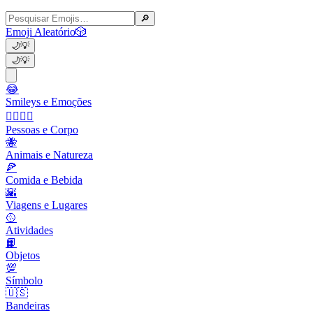
🔎
Emoji Aleatório
🎲
🌙
💡
🌙
💡
😂
Smileys e Emoções
👩‍❤️‍💋‍👨
Pessoas e Corpo
🐝
Animais e Natureza
🍕
Comida e Bebida
🌇
Viagens e Lugares
🥎
Atividades
📙
Objetos
💯
Símbolo
🇺🇸
Bandeiras