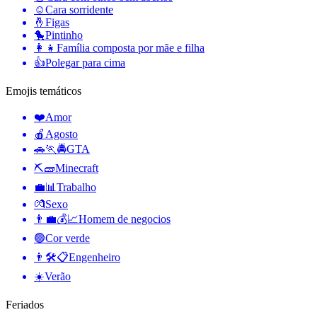
☺️
Cara sorridente
🤞
Figas
🐤
Pintinho
👩‍👧
Família composta por mãe e filha
👍
Polegar para cima
Emojis temáticos
❤️
Amor
🍎
Agosto
🚗🏃🚔
GTA
⛏🧱
Minecraft
💼📊
Trabalho
💏
Sexo
👨‍💼💰📈
Homem de negocios
🟢
Cor verde
👨🛠📋
Engenheiro
☀️
Verão
Feriados