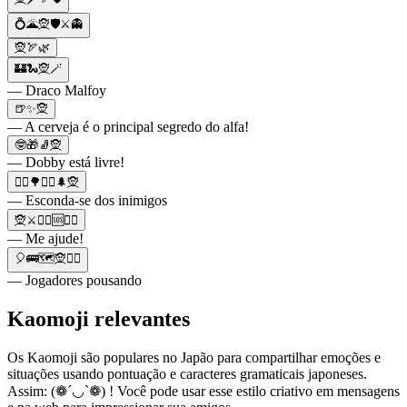
💍🌋🧝🛡⚔️👻
🧝🏹🌿
🏰🐍🧝🪄
— Draco Malfoy
🍺✨🧝
— A cerveja é o principal segredo do alfa!
🤓🎁🧦🧝
— Dobby está livre!
🧙‍♀️🌳🏃‍♂️🌲🧝
— Esconda-se dos inimigos
🧝⚔️🦹‍♂️🆘🧙‍♀️
— Me ajude!
🎈🚌🗺🧝🦹‍♂️
— Jogadores pousando
Kaomoji relevantes
Os Kaomoji são populares no Japão para compartilhar emoções e
situações usando pontuação e caracteres gramaticais japoneses.
Assim: (❁´◡`❁) ! Você pode usar esse estilo criativo em mensagens