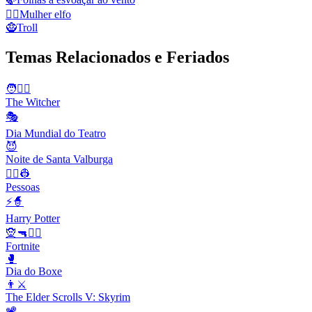
🧝‍♀️
Mulher elfo
🧌
Troll
Temas Relacionados e Feriados
🧑🧙‍♂️
The Witcher
🎭
Dia Mundial do Teatro
😈
Noite de Santa Valburga
👨‍✈️👷
Pessoas
⚡🧙
Harry Potter
🧝🔫🦹‍♂️
Fortnite
🥊
Dia do Boxe
👨⚔️
The Elder Scrolls V: Skyrim
📽