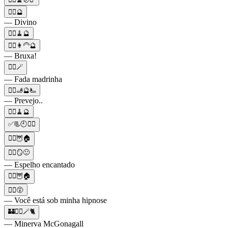
🧙‍♀️🔮
— Divino
🧙‍♀️🧹🔮
🧙‍♀️👩‍🦳🔮
— Bruxa!
🧙‍♀️🪄
— Fada madrinha
🧙‍♀️🫸🔮🫷
— Prevejo..
🧙‍♀️🧹🔮
✅📃🕘🧙‍♀️
🧙‍♀️🦉🏠
🧙‍♀️🪞🙂
— Espelho encantado
🧙‍♀️🦉🏠
🧙‍♀️😵
— Você está sob minha hipnose
🏰🧙‍♀️🪄🐈
— Minerva McGonagall