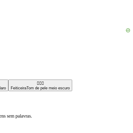
🧙🏾‍♀️
laro
Feiticeira
Tom de pele meio escuro
ens sem palavras.