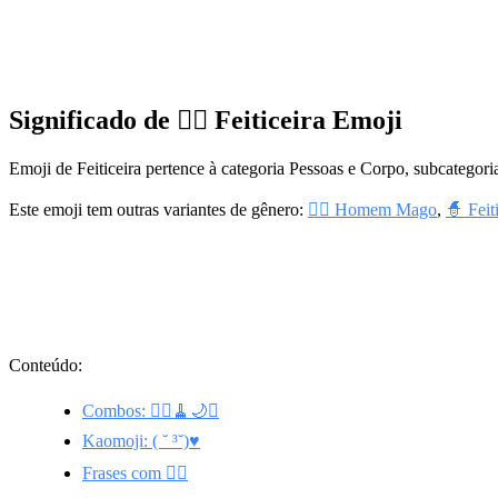
Significado de 🧙‍♀️ Feiticeira Emoji
Emoji de Feiticeira pertence à categoria Pessoas e Corpo, subcategor
Este emoji tem outras variantes de gênero:
🧙‍♂️ Homem Mago
,
🧙 Feit
Conteúdo:
Combos: 🧙‍♀️🧹🌙✨
Kaomoji: ( ˘ ³˘)♥
Frases com 🧙‍♀️