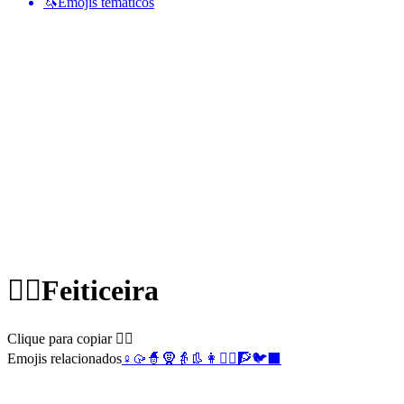
🦄
Emojis temáticos
🧙‍♀️
Feiticeira
Clique para copiar 🧙‍♀️
Emojis relacionados
♀️
🥠
🧙
🧕
👵
👢
👩
🧙‍♂️
🧗
🐦‍⬛