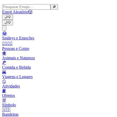
🔎
Emoji Aleatório
🎲
🌙
💡
🌙
💡
😂
Smileys e Emoções
👩‍❤️‍💋‍👨
Pessoas e Corpo
🐝
Animais e Natureza
🍕
Comida e Bebida
🌇
Viagens e Lugares
🥎
Atividades
📙
Objetos
💯
Símbolo
🇺🇸
Bandeiras