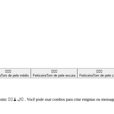
🧙🏽‍♀️
🧙🏿‍♀️
🧙🏻‍♀️
a
Tom de pele médio
Feiticeira
Tom de pele escura
Feiticeira
Tom de pele c
im: 🧙‍♀️🧹🌙✨ . Você pode usar combos para criar enigmas ou mensag