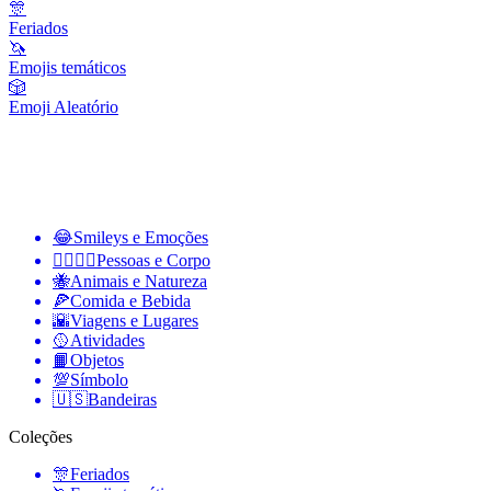
🎊
Feriados
🦄
Emojis temáticos
🎲
Emoji Aleatório
😂
Smileys e Emoções
👩‍❤️‍💋‍👨
Pessoas e Corpo
🐝
Animais e Natureza
🍕
Comida e Bebida
🌇
Viagens e Lugares
🥎
Atividades
📙
Objetos
💯
Símbolo
🇺🇸
Bandeiras
Coleções
🎊
Feriados