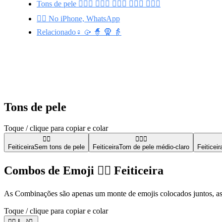
Tons de pele 🧙🏼‍♀️ 🧙🏽‍♀️ 🧙🏿‍♀️ 🧙🏻‍♀️ 🧙🏾‍♀️
🧙‍♀️ No iPhone, WhatsApp
Relacionado♀️ 🥠 🧙 🧕 👵
Tons de pele
Toque / clique para copiar e colar
🧙‍♀️
🧙🏼‍♀️
Feiticeira
Sem tons de pele
Feiticeira
Tom de pele médio-claro
Feiticeir
Combos de Emoji 🧙‍♀️ Feiticeira
As Combinações são apenas um monte de emojis colocados juntos, ass
Toque / clique para copiar e colar
🧙‍♀️🧹🌙✨