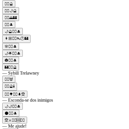
🧙‍♀️🔮
🧙‍♀️🌙🔮
🧙‍♀️🌄🏰
🧙‍♀️🎩
🌙🔮🧙‍♀️🎩
👩🏼🧙‍♀️👠🕛🏰
🌸🧙‍♀️🎩
🌙🌟🧙‍♀️🎩
🎃🧙‍♀️🎩
🏰🧙‍♀️🔮
— Sybill Trelawney
🧙‍♀️👿
🧙‍♀️🔮🕯️
🧙‍♀️🌳🏃‍♂️🌲🧝
— Esconda-se dos inimigos
🌙🌙🧙‍♀️🎩
🌑🧙‍♀️🎩
🧝⚔️🦹‍♂️🆘🧙‍♀️
— Me ajude!