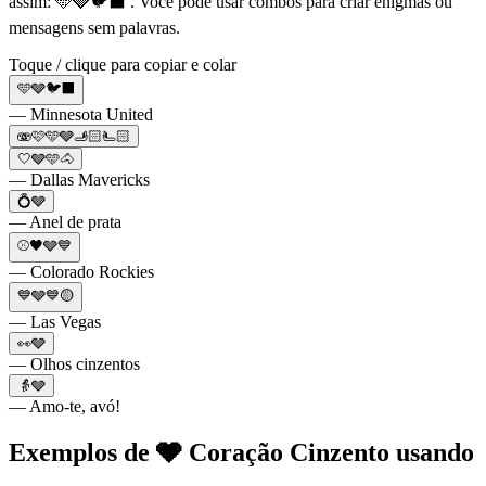
assim: 🩵🩶🐦‍⬛ . Você pode usar combos para criar enigmas ou
mensagens sem palavras.
Toque / clique para copiar e colar
🩵🩶🐦‍⬛
— Minnesota United
🫨🩷🩵🩶🫸🏻🫷🏻
🤍🩶🩵🐴
— Dallas Mavericks
💍🩶
— Anel de prata
⚾🖤🩶💙
— Colorado Rockies
💙🩶💙🟡
— Las Vegas
👀🩶
— Olhos cinzentos
👵🩶
— Amo-te, avó!
Exemplos de 🩶 Coração Cinzento usando