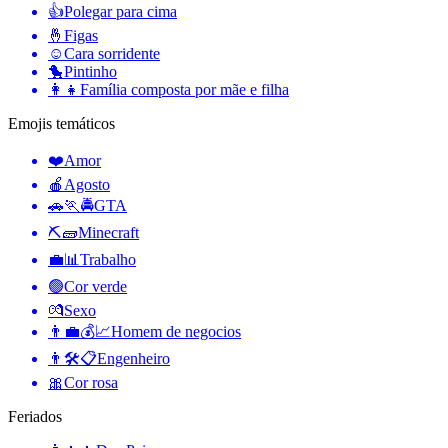
👍
Polegar para cima
🤞
Figas
☺️
Cara sorridente
🐤
Pintinho
👩‍👧
Família composta por mãe e filha
Emojis temáticos
❤️
Amor
🍎
Agosto
🚗🏃🚔
GTA
⛏🧱
Minecraft
💼📊
Trabalho
🟢
Cor verde
💏
Sexo
👨‍💼💰📈
Homem de negocios
👨🛠📋
Engenheiro
🎀
Cor rosa
Feriados