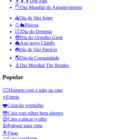
👨‍👧‍👦
Dos Pais
🖐
Dia Mundial do Agradecimento
⛪️
Dia de São Jorge
🥚🐇
Páscoa
👨‍⚕️
Dia do Dentista
🤓
Dia do Orgulho Geek
🐲
Ano novo Chinês
☘️
Día de São Patrício
🌎
Dia da Comunidade
🎸
Dia Mundial The Beatles
Popular
🤦‍♂️
Homem com a mão na cara
⭐
Estrela
❤️
Coração vermelho
😳
Cara com olhos bem abertos
😉
Cara a piscar o olho
👍
Polegar para cima
🤞
Figas
☺️
Cara sorridente