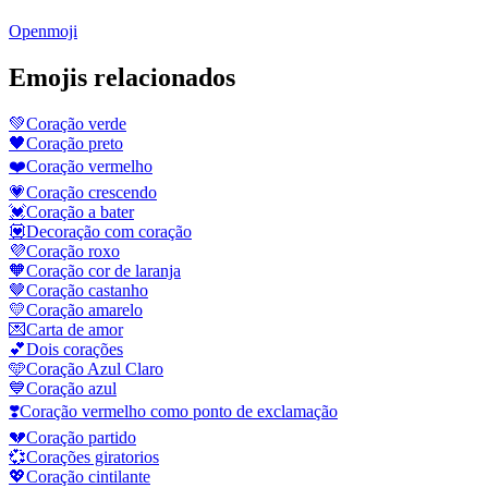
Openmoji
Emojis relacionados
💚
Coração verde
🖤
Coração preto
❤️
Coração vermelho
💗
Coração crescendo
💓
Coração a bater
💟
Decoração com coração
💜
Coração roxo
🧡
Coração cor de laranja
🤎
Coração castanho
💛
Coração amarelo
💌
Carta de amor
💕
Dois corações
🩵
Coração Azul Claro
💙
Coração azul
❣️
Coração vermelho como ponto de exclamação
💔
Coração partido
💞
Corações giratorios
💖
Coração cintilante