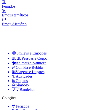
🎊
Feriados
🦄
Emojis temáticos
🎲
Emoji Aleatório
😂
Smileys e Emoções
👩‍❤️‍💋‍👨
Pessoas e Corpo
🐝
Animais e Natureza
🍕
Comida e Bebida
🌇
Viagens e Lugares
🥎
Atividades
📙
Objetos
💯
Símbolo
🇺🇸
Bandeiras
Coleções
🎊
Feriados