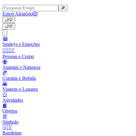
🔎
Emoji Aleatório
🎲
🌙
💡
🌙
💡
😂
Smileys e Emoções
👩‍❤️‍💋‍👨
Pessoas e Corpo
🐝
Animais e Natureza
🍕
Comida e Bebida
🌇
Viagens e Lugares
🥎
Atividades
📙
Objetos
💯
Símbolo
🇺🇸
Bandeiras