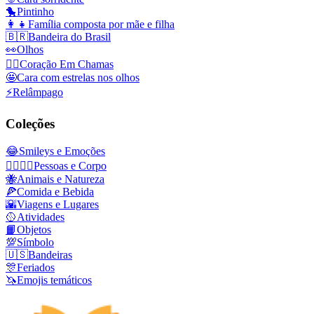
🐤
Pintinho
👩‍👧
Família composta por mãe e filha
🇧🇷
Bandeira do Brasil
👀
Olhos
❤️‍🔥
Coração Em Chamas
🤩
Cara com estrelas nos olhos
⚡
Relâmpago
Coleções
😂
Smileys e Emoções
👩‍❤️‍💋‍👨
Pessoas e Corpo
🐝
Animais e Natureza
🍕
Comida e Bebida
🌇
Viagens e Lugares
🥎
Atividades
📙
Objetos
💯
Símbolo
🇺🇸
Bandeiras
🎊
Feriados
🦄
Emojis temáticos