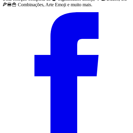
🍕🍔🍟 Combinações, Arte Emoji e muito mais.