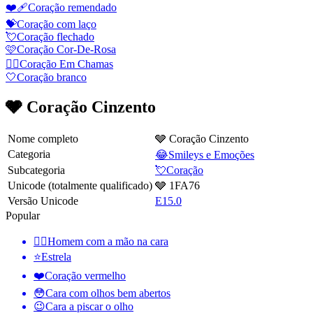
❤️‍🩹
Сoração remendado
💝
Coração com laço
💘
Coração flechado
🩷
Coração Cor-De-Rosa
❤️‍🔥
Coração Em Chamas
🤍
Coração branco
🩶 Coração Cinzento
Nome completo
🩶 Coração Cinzento
Categoria
😂Smileys e Emoções
Subcategoria
💘Coração
Unicode (totalmente qualificado)
🩶 1FA76
Versão Unicode
E15.0
Popular
🤦‍♂️
Homem com a mão na cara
⭐
Estrela
❤️
Coração vermelho
😳
Cara com olhos bem abertos
😉
Cara a piscar o olho