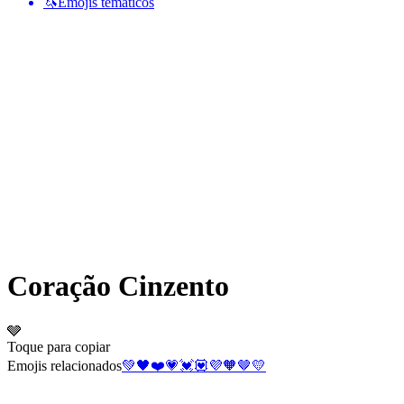
🦄
Emojis temáticos
Coração Cinzento
🩶
Toque para copiar
Emojis relacionados
💚
🖤
❤️
💗
💓
💟
💜
🧡
🤎
💛