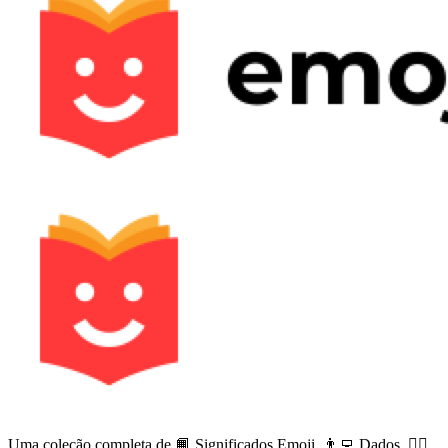
Uma coleção completa de 📙 Significados Emoji, 👨‍💻 Dados, 🙅‍♀️