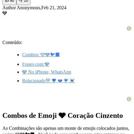
👍
90
👎
20
Author Anonymous,Feb 21, 2024
🩶
Conteúdo:
Combos: 🩵🩶🐦‍⬛
Frases com 🩶
🩶 No iPhone, WhatsApp
Relacionado💚 🖤 ❤️ 💗 💓
Combos de Emoji 🩶 Coração Cinzento
As Combinações são apenas um monte de emojis colocados juntos,