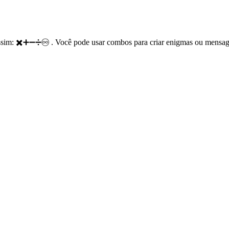
ssim: ✖️➕➖➗♾️ . Você pode usar combos para criar enigmas ou mensag