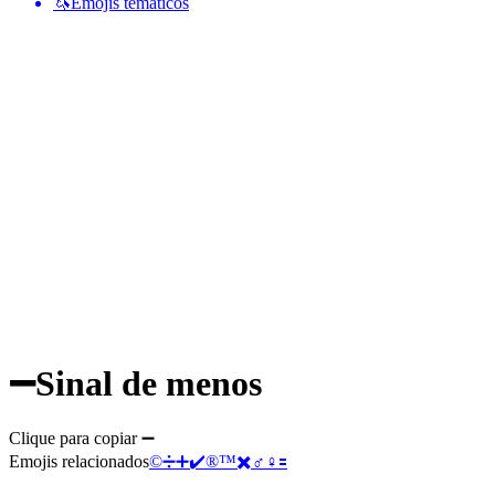
🦄
Emojis temáticos
➖
Sinal de menos
Clique para copiar ➖
Emojis relacionados
©️
➗
➕
✔️
®️
™️
✖️
♂️
♀️
🟰