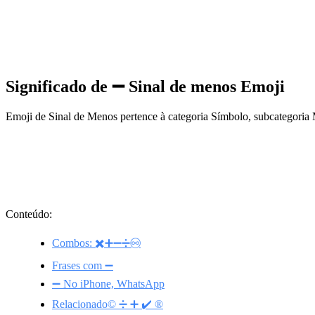
Significado de ➖ Sinal de menos Emoji
Emoji de Sinal de Menos pertence à categoria Símbolo, subcategoria
Conteúdo:
Combos: ✖️➕➖➗♾️
Frases com ➖
➖ No iPhone, WhatsApp
Relacionado©️ ➗ ➕ ✔️ ®️