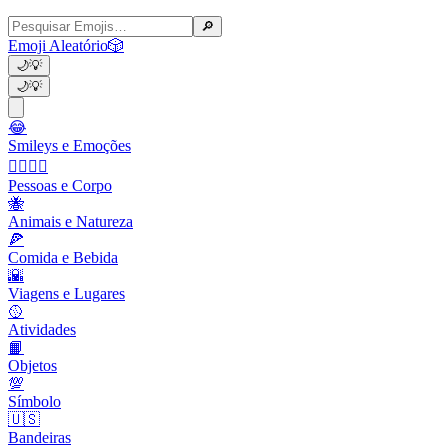
🔎
Emoji Aleatório
🎲
🌙
💡
🌙
💡
😂
Smileys e Emoções
👩‍❤️‍💋‍👨
Pessoas e Corpo
🐝
Animais e Natureza
🍕
Comida e Bebida
🌇
Viagens e Lugares
🥎
Atividades
📙
Objetos
💯
Símbolo
🇺🇸
Bandeiras