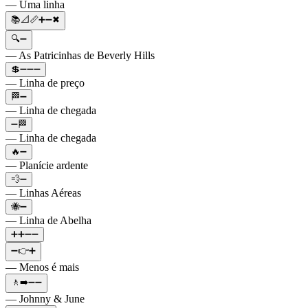
— Uma linha
📚📐📏➕➖✖
🔍➖
— As Patricinhas de Beverly Hills
💲➖➖➖
— Linha de preço
🏁➖
— Linha de chegada
➖🏁
— Linha de chegada
🔥➖
— Planície ardente
💨➖
— Linhas Aéreas
🐝➖
— Linha de Abelha
➕➕➖➖
➖👉➕
— Menos é mais
🚶➡️➖➖
— Johnny & June