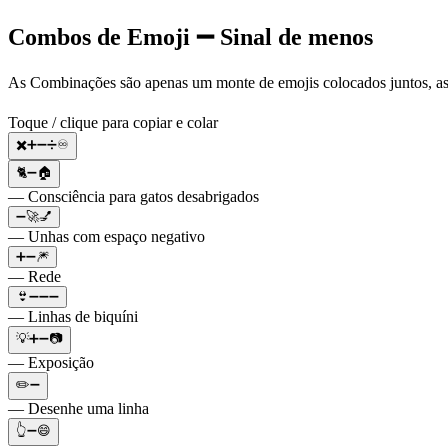
Combos de Emoji ➖ Sinal de menos
As Combinações são apenas um monte de emojis colocados juntos, a
Toque / clique para copiar e colar
✖️➕➖➗♾️
🐈➖🏠
— Consciência para gatos desabrigados
➖🚀💅
— Unhas com espaço negativo
➕➖🎆
— Rede
👙➖➖➖
— Linhas de biquíni
💡➕➖📷
— Exposição
✏️➖
— Desenhe uma linha
👆➖😄