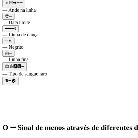
🚶🏻➡️➖➖
— Ande na linha
💀➖
— Data limite
➖➖➖💃
— Linha de dança
➖👦
— Negrito
👱➖
— Linha fina
😱🩸🅰️🅱️➖
— Tipo de sangue raro
🐈➖🏠
O ➖ Sinal de menos através de diferentes d