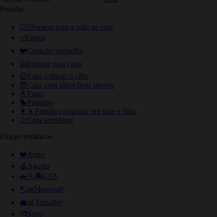
Popular
🤦‍♂️
Homem com a mão na cara
⭐
Estrela
❤️
Coração vermelho
👍
Polegar para cima
😉
Cara a piscar o olho
😳
Cara com olhos bem abertos
🤞
Figas
🐤
Pintinho
👩‍👧
Família composta por mãe e filha
☺️
Cara sorridente
Emojis temáticos
❤️
Amor
🍎
Agosto
🚗🏃🚔
GTA
⛏🧱
Minecraft
💼📊
Trabalho
💏
Sexo