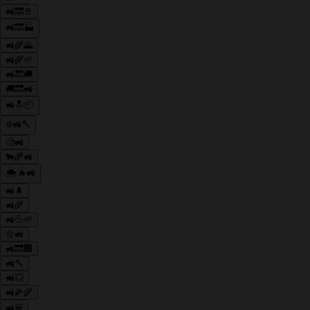
🚜🔜🚪
🚜🔜🏭
🚜🌾🌄
🚜🌾🌱
🚜🔙🚚
🚚🔜🚜
🚜🔝📦
❄️🚜🔨
🧐🚜
🐄🌾🚜
🌨️🔥🚜
🚜🌲
🚜🌾
🚜💦🌱
🌼🚜
🚜🔜🏢
🚜🔨
🚜💥
🚜🌽🌾
🚜🗑️