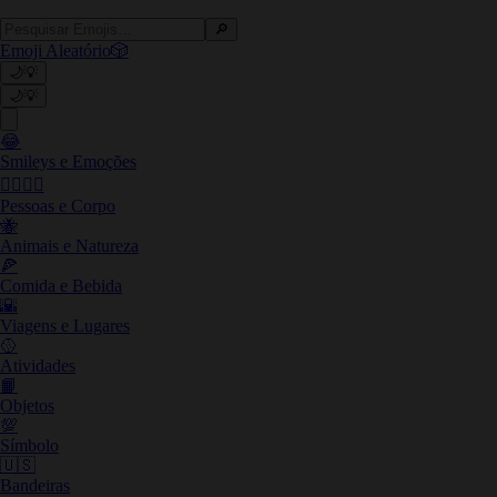
🔎
Emoji Aleatório
🎲
🌙
💡
🌙
💡
😂
Smileys e Emoções
👩‍❤️‍💋‍👨
Pessoas e Corpo
🐝
Animais e Natureza
🍕
Comida e Bebida
🌇
Viagens e Lugares
🥎
Atividades
📙
Objetos
💯
Símbolo
🇺🇸
Bandeiras