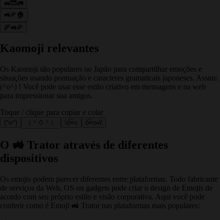
🚜🔜🚛
🚜🌽🏠
🌾🚜🌽
Kaomoji relevantes
Os Kaomoji são populares no Japão para compartilhar emoções e
situações usando pontuação e caracteres gramaticais japoneses. Assim:
(^o^) ! Você pode usar esse estilo criativo em mensagens e na web
para impressionar sua amigos.
Toque / clique para copiar e colar
(^o^)
（＾Ｏ＾）
\ō͡≡o
ō͡≡o˞̶//
O 🚜 Trator através de diferentes
dispositivos
Os emojis podem parecer diferentes entre plataformas. Todo fabricante
de serviços da Web, OS ou gadgets pode criar o design de Emojis de
acordo com seu próprio estilo e visão corporativa. Aqui você pode
conferir como é Emoji 🚜 Trator nas plataformas mais populares: