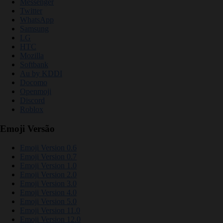
Messenger
Twitter
WhatsApp
Samsung
LG
HTC
Mozilla
Softbank
Au by KDDI
Docomo
Openmoji
Discord
Roblox
Emoji Versão
Emoji Version 0.6
Emoji Version 0.7
Emoji Version 1.0
Emoji Version 2.0
Emoji Version 3.0
Emoji Version 4.0
Emoji Version 5.0
Emoji Version 11.0
Emoji Version 12.0