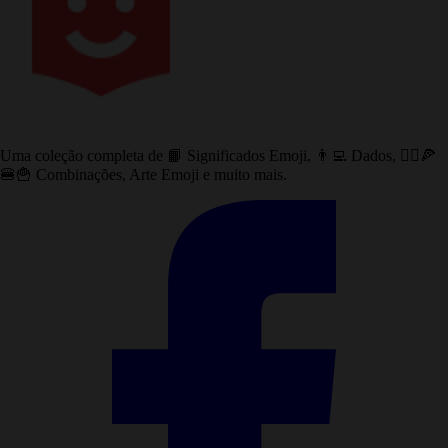
Uma coleção completa de 📙 Significados Emoji, 👨‍💻 Dados, 🙅‍♀️🍕
🍔🍟 Combinações, Arte Emoji e muito mais.