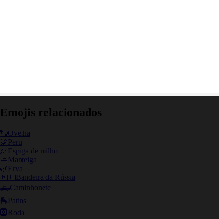
Emojis relacionados
🐑
Ovelha
🦃
Peru
🌽
Espiga de milho
🧈
Manteiga
🌿
Erva
🇷🇺
Bandeira da Rússia
🛻
Caminhonete
🛼
Patins
🛞
Roda