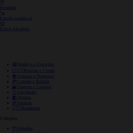
🎊
Feriados
🦄
Emojis temáticos
🎲
Emoji Aleatório
😂
Smileys e Emoções
👩‍❤️‍💋‍👨
Pessoas e Corpo
🐝
Animais e Natureza
🍕
Comida e Bebida
🌇
Viagens e Lugares
🥎
Atividades
📙
Objetos
💯
Símbolo
🇺🇸
Bandeiras
Coleções
🎊
Feriados