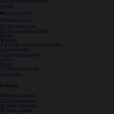
🤦‍♂️
Homem com a mão na cara
⭐
Estrela
❤️
Coração vermelho
👍
Polegar para cima
😉
Cara a piscar o olho
😳
Cara com olhos bem abertos
🤞
Figas
🐤
Pintinho
👩‍👧
Família composta por mãe e filha
☺️
Cara sorridente
❤️‍🔥
Coração Em Chamas
👀
Olhos
💍
Anel
🇧🇷
Bandeira do Brasil
⚡
Relâmpago
Coleções
😂
Smileys e Emoções
👩‍❤️‍💋‍👨
Pessoas e Corpo
🐝
Animais e Natureza
🍕
Comida e Bebida