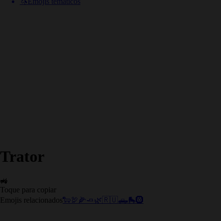
🦄
Emojis temáticos
Trator
🚜
Toque para copiar
Emojis relacionados
🐑
🦃
🌽
🧈
🌿
🇷🇺
🛻
🛼
🛞