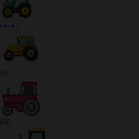
Samsung
LG
HTC