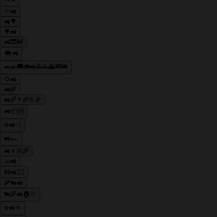
🌱🚜
🚜🌳
🌳🚜
🚜🔜🚧
🌨️🚜
🚗🚙🚚🚛🚜🚕🚓🚑🚒🚐
🌻🚜
🚜🌾
🚜🌾👨‍🌾💪🌽
🚜📦🆙
❄️🚜💨
🚜🏎️
🚜👨🏼‍🌾
🧢🚜
🚧🚜👷‍♂️
🌾🐄🚜
🐄🌾🚜🏠🌞
❄️🚜👊