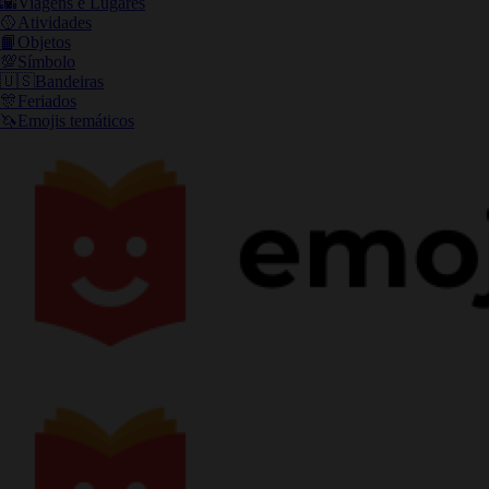
🌇
Viagens e Lugares
🥎
Atividades
📙
Objetos
💯
Símbolo
🇺🇸
Bandeiras
🎊
Feriados
🦄
Emojis temáticos