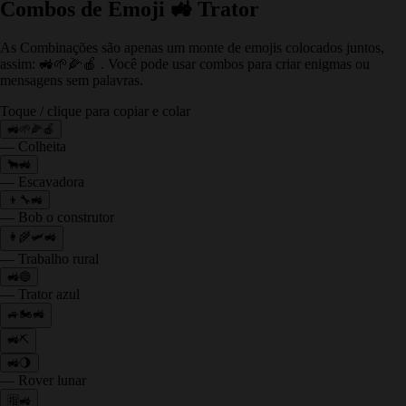
Combos de Emoji 🚜 Trator
As Combinações são apenas um monte de emojis colocados juntos,
assim: 🚜🌱🌽🍎 . Você pode usar combos para criar enigmas ou
mensagens sem palavras.
Toque / clique para copiar e colar
🚜🌱🌽🍎
— Colheita
🐂🚜
— Escavadora
👦🔧🚜
— Bob o construtor
👩‍🌾🛩️🚜
— Trabalho rural
🚜🔵
— Trator azul
🚙🏍🚜
🚜⛏
🚜🌖
— Rover lunar
🈯🚜