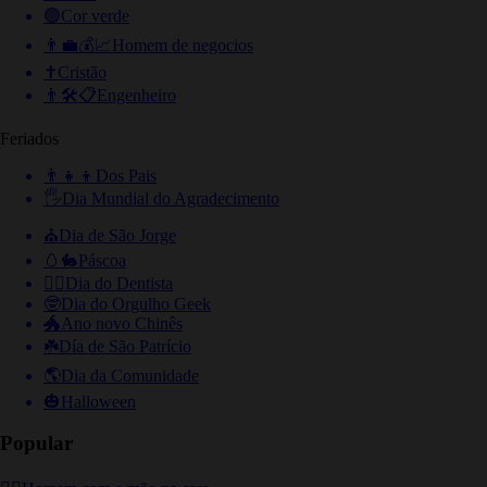
🟢
Cor verde
👨‍💼💰📈
Homem de negocios
✝️
Cristão
👨🛠📋
Engenheiro
Feriados
👨‍👧‍👦
Dos Pais
🖐
Dia Mundial do Agradecimento
⛪️
Dia de São Jorge
🥚🐇
Páscoa
👨‍⚕️
Dia do Dentista
🤓
Dia do Orgulho Geek
🐲
Ano novo Chinês
☘️
Día de São Patrício
🌎
Dia da Comunidade
🎃
Halloween
Popular