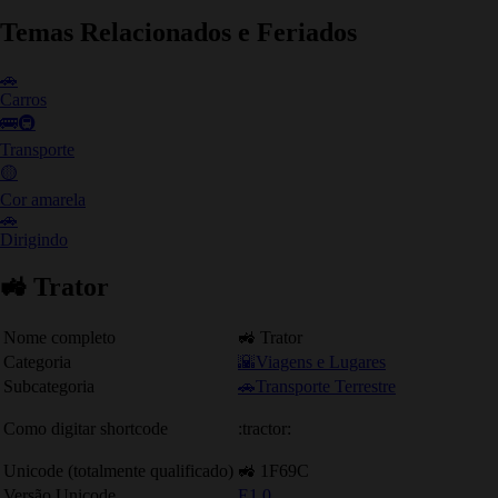
Temas Relacionados e Feriados
🚗
Carros
🚌🚇
Transporte
🟡
Cor amarela
🚗
Dirigindo
🚜 Trator
Nome completo
🚜 Trator
Categoria
🌇Viagens e Lugares
Subcategoria
🚗Transporte Terrestre
Como digitar shortcode
:tractor:
Unicode (totalmente qualificado)
🚜 1F69C
Versão Unicode
E1.0