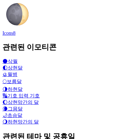
Icons8
관련된 이모티콘
🌑
삭월
🌓
상현달
🥮
월병
🌕
보름달
🌗
하현달
🔣
기호 입력 기호
🌔
상현망간의 달
🌘
그믐달
🌙
초승달
🌖
하현망간의 달
관련된 테마 및 공휴일