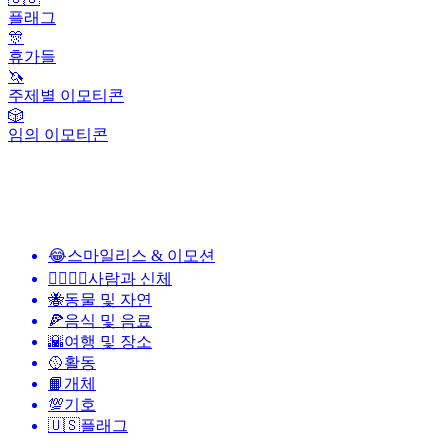
플래그
🎊
휴가들
🦄
주제별 이모티콘
🎲
임의 이모티콘
😂
스마일리스 & 이모션
👩‍❤️‍💋‍👨
사람과 신체
🐝
동물 및 자연
🍕
음식 및 음료
🌇
여행 및 장소
🥎
활동
📙
개체
💯
기호
🇺🇸
플래그