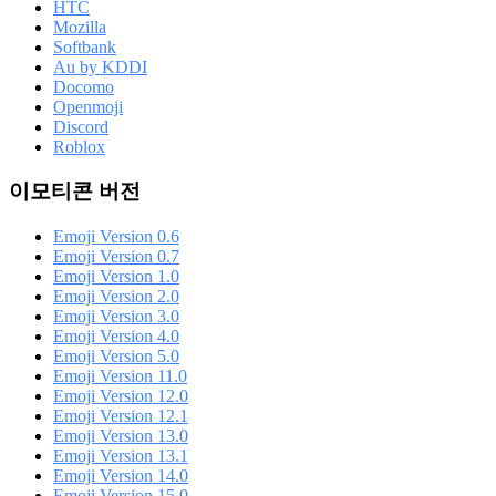
HTC
Mozilla
Softbank
Au by KDDI
Docomo
Openmoji
Discord
Roblox
이모티콘 버전
Emoji Version 0.6
Emoji Version 0.7
Emoji Version 1.0
Emoji Version 2.0
Emoji Version 3.0
Emoji Version 4.0
Emoji Version 5.0
Emoji Version 11.0
Emoji Version 12.0
Emoji Version 12.1
Emoji Version 13.0
Emoji Version 13.1
Emoji Version 14.0
Emoji Version 15.0