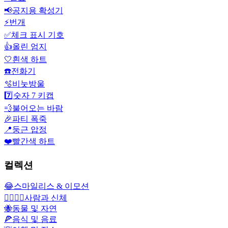
📢
공지용 확성기
⚡
번개
✅
체크 표시 기호
👍
올린 엄지
🤍
흰색 하트
☎️
전화기
🫧
비눗방울
7️⃣
숫자 7 키캡
💨
불어오는 바람
🎉
파티 폭죽
📍
둥근 압정
❤️
빨간색 하트
컬렉션
😂
스마일리스 & 이모션
👩‍❤️‍💋‍👨
사람과 신체
🐝
동물 및 자연
🍕
음식 및 음료