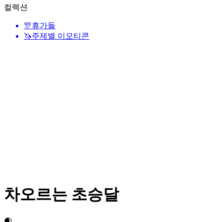
컬렉션
🎊
휴가들
🦄
주제별 이모티콘
차오르는 초승달
🌒