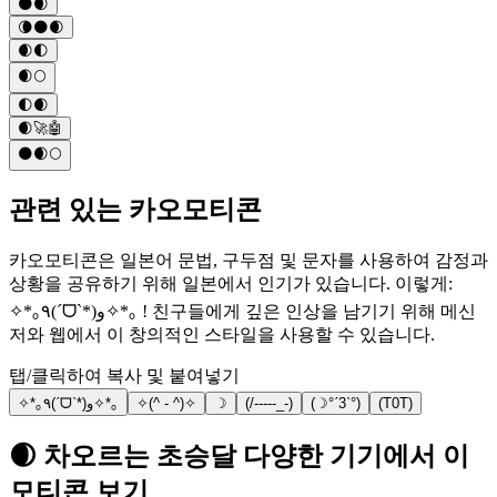
🌑🌒
🌘🌑🌒
🌒🌓
🌒🌕
🌓🌒
🌒🚀🤖
🌑🌒🌕
관련 있는 카오모티콘
카오모티콘은 일본어 문법, 구두점 및 문자를 사용하여 감정과
상황을 공유하기 위해 일본에서 인기가 있습니다. 이렇게:
✧*｡٩(ˊᗜˋ*)و✧*｡ ! 친구들에게 깊은 인상을 남기기 위해 메신
저와 웹에서 이 창의적인 스타일을 사용할 수 있습니다.
탭/클릭하여 복사 및 붙여넣기
✧*｡٩(ˊᗜˋ*)و✧*｡
✧(^ - ^)✧
☽
(/-----_-)
(☽°ˊ3ˋ°)
(T0T)
🌒 차오르는 초승달 다양한 기기에서 이
모티콘 보기