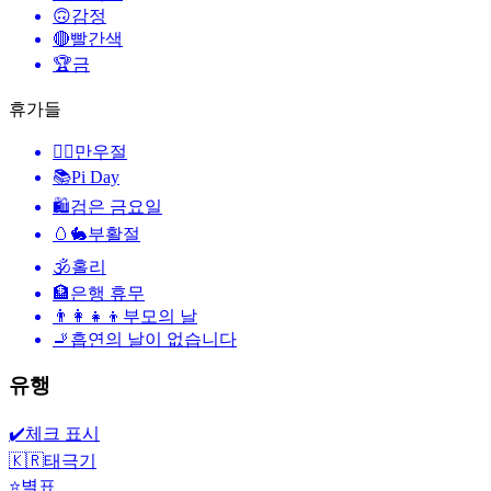
🙃
감정
🔴
빨간색
🏆
금
휴가들
🙆‍♂️
만우절
📚
Pi Day
🛍
검은 금요일
🥚🐇
부활절
🕉
홀리
🏦
은행 휴무
👨‍👩‍👧‍👦
부모의 날
🚬
흡연의 날이 없습니다
유행
✔️
체크 표시
🇰🇷
태극기
⭐
별표