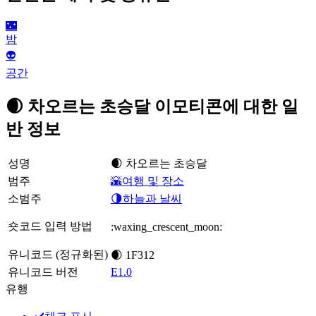
🌃
밤
👽
공간
🌒 차오르는 초승달 이모티콘에 대한 일
반 정보
성명
🌒 차오르는 초승달
범주
🌇여행 및 장소
소범주
🌗하늘과 날씨
숏코드 입력 방법
:waxing_crescent_moon:
유니코드 (정규화된)
🌒 1F312
유니코드 버전
E1.0
유행