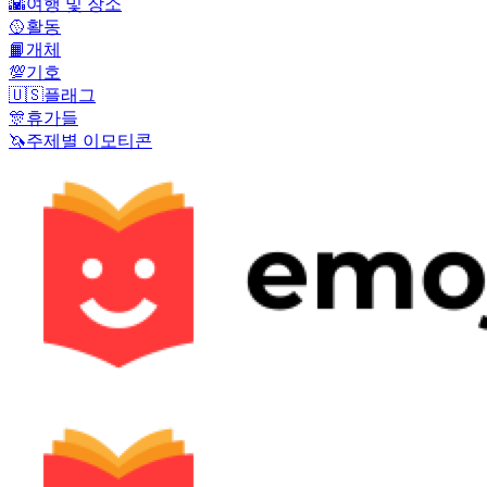
🌇
여행 및 장소
🥎
활동
📙
개체
💯
기호
🇺🇸
플래그
🎊
휴가들
🦄
주제별 이모티콘