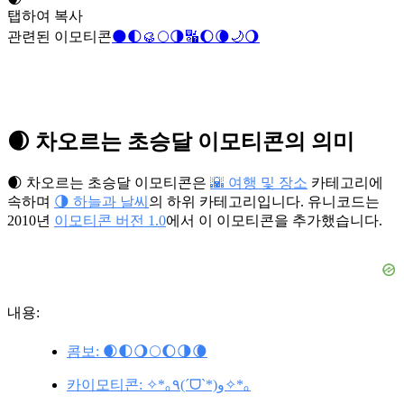
탭하여 복사
관련된 이모티콘
🌑
🌓
🥮
🌕
🌗
🔣
🌔
🌘
🌙
🌖
🌒 차오르는 초승달 이모티콘의 의미
🌒 차오르는 초승달 이모티콘은
🌇 여행 및 장소
카테고리에
속하며
🌗 하늘과 날씨
의 하위 카테고리입니다. 유니코드는
2010년
이모티콘 버전 1.0
에서 이 이모티콘을 추가했습니다.
내용:
콤보: 🌒🌓🌖🌕🌔🌗🌘
카이모티콘: ✧*｡٩(ˊᗜˋ*)و✧*｡