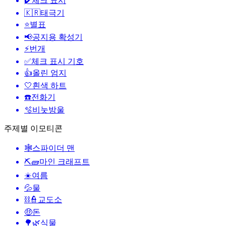
✔️
체크 표시
🇰🇷
태극기
⭐
별표
📢
공지용 확성기
⚡
번개
✅
체크 표시 기호
👍
올린 엄지
🤍
흰색 하트
☎️
전화기
🫧
비눗방울
주제별 이모티콘
🕸️
스파이더 맨
⛏🧱
마인 크래프트
☀️
여름
💦
물
⛓️👮
교도소
🤑
돈
🌳🌿
식물