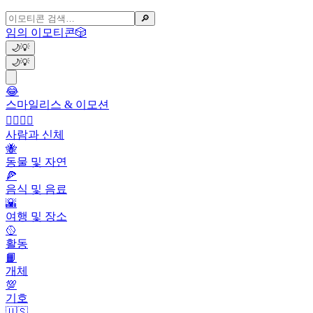
🔎
임의 이모티콘
🎲
🌙
💡
🌙
💡
😂
스마일리스 & 이모션
👩‍❤️‍💋‍👨
사람과 신체
🐝
동물 및 자연
🍕
음식 및 음료
🌇
여행 및 장소
🥎
활동
📙
개체
💯
기호
🇺🇸