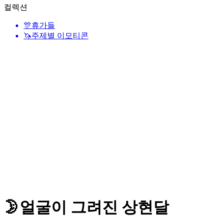
컬렉션
🎊
휴가들
🦄
주제별 이모티콘
🌛
얼굴이 그려진 상현달