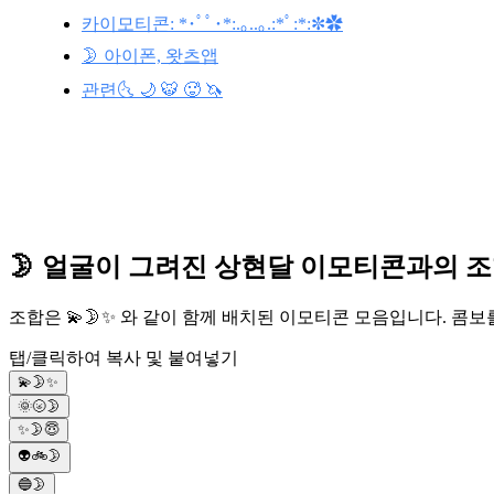
카이모티콘: *･ﾟﾟ･*:.｡..｡.:*ﾟ:*:✼✿
🌛 아이폰, 왓츠앱
관련🌜 🌙 🐯 🥵 🦄
🌛 얼굴이 그려진 상현달 이모티콘과의 
조합은 💫🌛✨ 와 같이 함께 배치된 이모티콘 모음입니다. 콤
탭/클릭하여 복사 및 붙여넣기
💫🌛✨
🌞🌝🌛
✨🌛😇
👽🚲🌛
🔵🌛