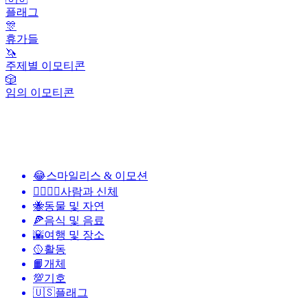
플래그
🎊
휴가들
🦄
주제별 이모티콘
🎲
임의 이모티콘
😂
스마일리스 & 이모션
👩‍❤️‍💋‍👨
사람과 신체
🐝
동물 및 자연
🍕
음식 및 음료
🌇
여행 및 장소
🥎
활동
📙
개체
💯
기호
🇺🇸
플래그