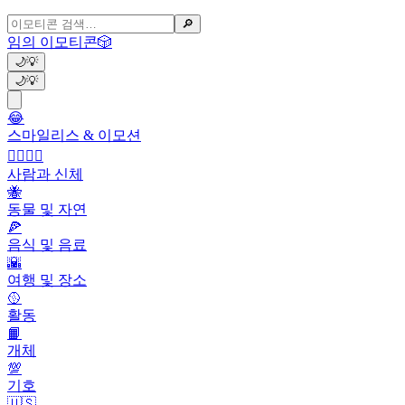
🔎
임의 이모티콘
🎲
🌙
💡
🌙
💡
😂
스마일리스 & 이모션
👩‍❤️‍💋‍👨
사람과 신체
🐝
동물 및 자연
🍕
음식 및 음료
🌇
여행 및 장소
🥎
활동
📙
개체
💯
기호
🇺🇸