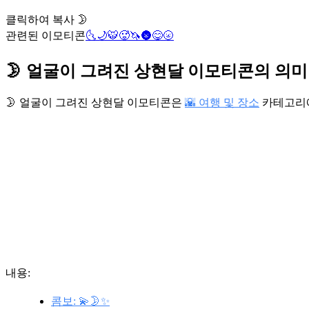
클릭하여 복사 🌛
관련된 이모티콘
🌜
🌙
🐯
🥵
🦄
🌚
😋
🌝
🌛 얼굴이 그려진 상현달 이모티콘의 의미
🌛 얼굴이 그려진 상현달 이모티콘은
🌇 여행 및 장소
카테고리
내용:
콤보: 💫🌛✨