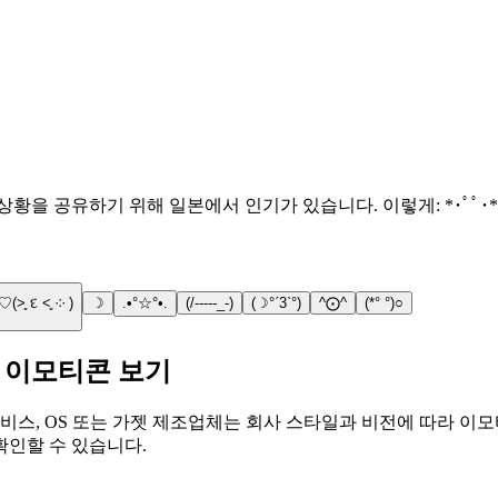
 공유하기 위해 일본에서 인기가 있습니다. 이렇게: *･ﾟﾟ･*:.｡.
♡(˃͈ દ ˂͈ ༶ )
☽
.•°☆°•.
(/-----_-)
(☽°ˊ3ˋ°)
^⨀^
(*° °)○
서 이모티콘 보기
비스, OS 또는 가젯 제조업체는 회사 스타일과 비전에 따라 이모
확인할 수 있습니다.