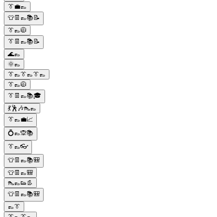
👔💼👞
👕👖👞📚📝
👔👞🧥
👔👖👞📚📝
🌊👞
🌞👞
👔👞👔👞👔👞
👔👞🧥
👔👖👞📚🎓
💃🕺🎶👠👞
👔👞💼📈
💍👞🙊📚
👔👞👓
👕👖👞📚🎒
👕👖👞🎒
👠👞👟👢
👕👖👞📚🎒
👞👔
👔👞👔👞