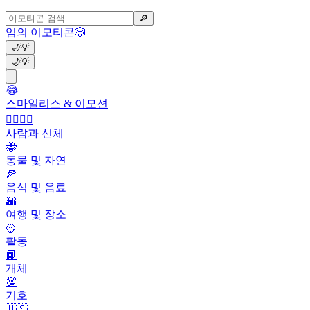
🔎
임의 이모티콘
🎲
🌙
💡
🌙
💡
😂
스마일리스 & 이모션
👩‍❤️‍💋‍👨
사람과 신체
🐝
동물 및 자연
🍕
음식 및 음료
🌇
여행 및 장소
🥎
활동
📙
개체
💯
기호
🇺🇸