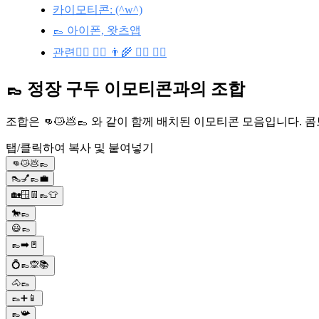
카이모티콘: (^w^)
👞 아이폰, 왓츠앱
관련🧚‍♂️ 🧟‍♂️ 👨‍🌾 🤷‍♂️ 🧞‍♂️
👞 정장 구두 이모티콘과의 조합
조합은 👊😿💩👞 와 같이 함께 배치된 이모티콘 모음입니다.
탭/클릭하여 복사 및 붙여넣기
👊😿💩👞
👠💅👞💼
🏡🪟👖👞👕
🐎👞
😃👞
👞➡️🚪
💍👞🙊📚
🐴👞
👞➕📱
👞📯