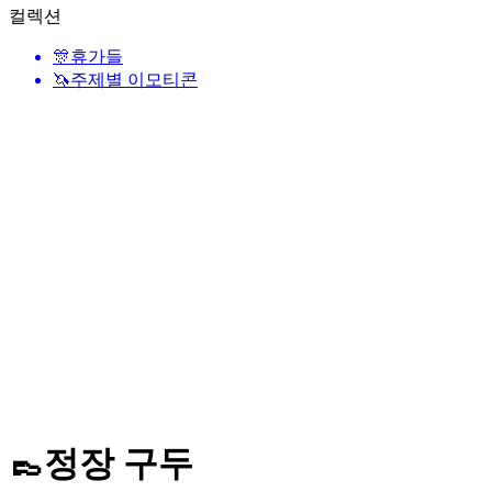
컬렉션
🎊
휴가들
🦄
주제별 이모티콘
👞
정장 구두