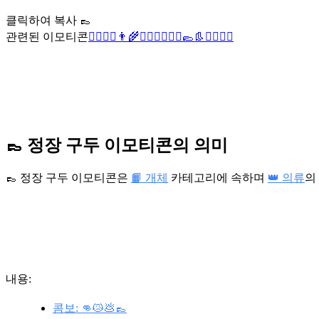
클릭하여 복사 👞
관련된 이모티콘
🧚‍♂️
🧟‍♂️
👨‍🌾
🤷‍♂️
🧞‍♂️
🧎‍♂️
🥿
👢
🏌️‍♂️
👷‍♂️
👞 정장 구두 이모티콘의 의미
👞 정장 구두 이모티콘은
📙 개체
카테고리에 속하며
👑 의류
의
내용:
콤보: 👊😿💩👞