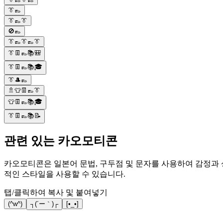
👔👞
👔👞👔
🚫👞
👔👞👔👞👔
👔👖👞📚🎒
👔👖👞📚🎓
👔🎩👞
🚿👕👖👞👔
👕👖👞📚🎓
👔👖👞📚📝
관련 있는 카오모티콘
카오모티콘은 일본어 문법, 구두점 및 문자를 사용하여 감정과 상
적인 스타일을 사용할 수 있습니다.
탭/클릭하여 복사 및 붙여넣기
(^w^)
┐(´ー｀)┌
[•_•]