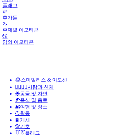
플래그
🎊
휴가들
🦄
주제별 이모티콘
🎲
임의 이모티콘
😂
스마일리스 & 이모션
👩‍❤️‍💋‍👨
사람과 신체
🐝
동물 및 자연
🍕
음식 및 음료
🌇
여행 및 장소
🥎
활동
📙
개체
💯
기호
🇺🇸
플래그