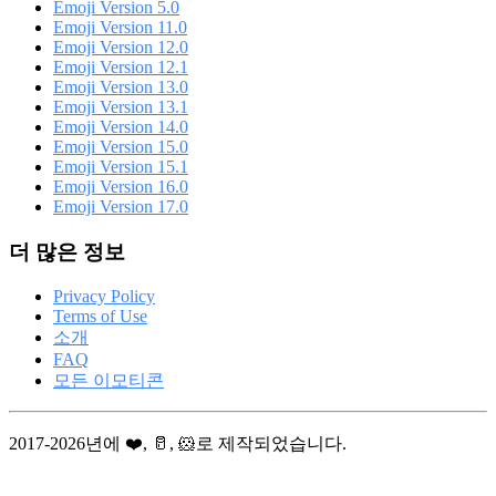
Emoji Version 5.0
Emoji Version 11.0
Emoji Version 12.0
Emoji Version 12.1
Emoji Version 13.0
Emoji Version 13.1
Emoji Version 14.0
Emoji Version 15.0
Emoji Version 15.1
Emoji Version 16.0
Emoji Version 17.0
더 많은 정보
Privacy Policy
Terms of Use
소개
FAQ
모든 이모티콘
2017-2026년에 ❤️, 🥛, 🐹로 제작되었습니다.