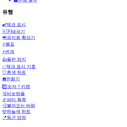
🏦
은행 휴무
유행
✔️
체크 표시
🇰🇷
태극기
📢
공지용 확성기
⭐
별표
⚡
번개
👍
올린 엄지
✅
체크 표시 기호
🤍
흰색 하트
☎️
전화기
7️⃣
숫자 7 키캡
🫧
비눗방울
🎉
파티 폭죽
💨
불어오는 바람
🩵
하늘색 하트
📍
둥근 압정