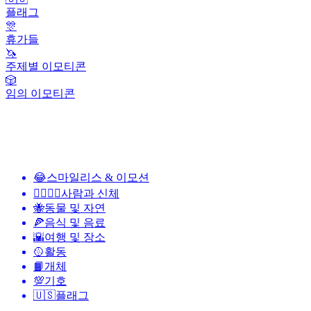
플래그
🎊
휴가들
🦄
주제별 이모티콘
🎲
임의 이모티콘
😂
스마일리스 & 이모션
👩‍❤️‍💋‍👨
사람과 신체
🐝
동물 및 자연
🍕
음식 및 음료
🌇
여행 및 장소
🥎
활동
📙
개체
💯
기호
🇺🇸
플래그