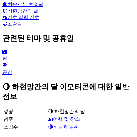
🌒
차오르는 초승달
🌔
상현망간의 달
🔣
기호 입력 기호
🌙
초승달
관련된 테마 및 공휴일
🌃
밤
👽
공간
🌖 하현망간의 달 이모티콘에 대한 일반
정보
성명
🌖 하현망간의 달
범주
🌇여행 및 장소
소범주
🌗하늘과 날씨