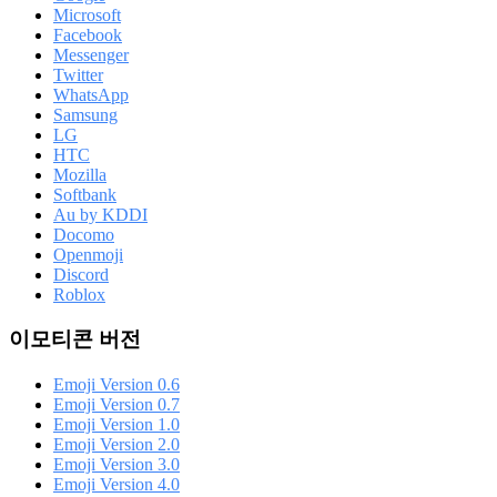
Microsoft
Facebook
Messenger
Twitter
WhatsApp
Samsung
LG
HTC
Mozilla
Softbank
Au by KDDI
Docomo
Openmoji
Discord
Roblox
이모티콘 버전
Emoji Version 0.6
Emoji Version 0.7
Emoji Version 1.0
Emoji Version 2.0
Emoji Version 3.0
Emoji Version 4.0