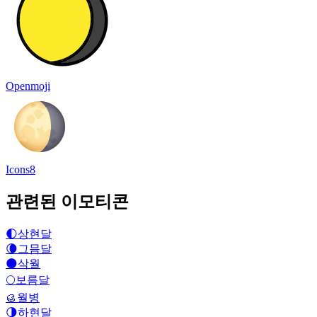
Openmoji
Icons8
관련된 이모티콘
🌓
상현달
🌘
그믐달
🌑
삭월
🌕
보름달
🥮
월병
🌗
하현달