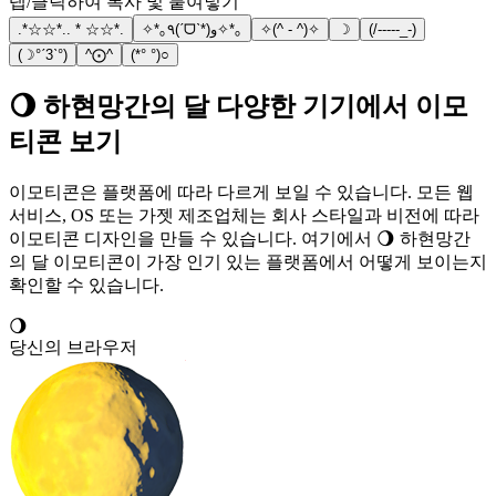
탭/클릭하여 복사 및 붙여넣기
.*☆☆*.. * ☆☆*.
✧*｡٩(ˊᗜˋ*)و✧*｡
✧(^ - ^)✧
☽
(/-----_-)
(☽°ˊ3ˋ°)
^⨀^
(*° °)○
🌖 하현망간의 달 다양한 기기에서 이모
티콘 보기
이모티콘은 플랫폼에 따라 다르게 보일 수 있습니다. 모든 웹
서비스, OS 또는 가젯 제조업체는 회사 스타일과 비전에 따라
이모티콘 디자인을 만들 수 있습니다. 여기에서 🌖 하현망간
의 달 이모티콘이 가장 인기 있는 플랫폼에서 어떻게 보이는지
확인할 수 있습니다.
🌖
당신의 브라우저