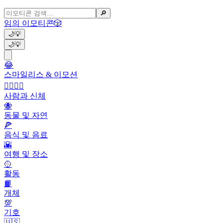
🔎
임의 이모티콘
🎲
🌙
💡
🌙
💡
😂
스마일리스 & 이모션
👩‍❤️‍💋‍👨
사람과 신체
🐝
동물 및 자연
🍕
음식 및 음료
🌇
여행 및 장소
🥎
활동
📙
개체
💯
기호
🇺🇸