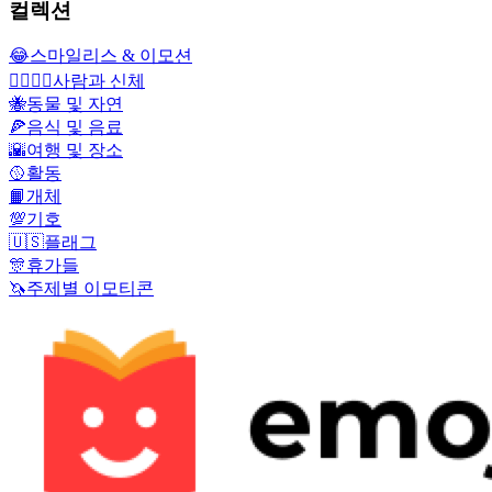
컬렉션
😂
스마일리스 & 이모션
👩‍❤️‍💋‍👨
사람과 신체
🐝
동물 및 자연
🍕
음식 및 음료
🌇
여행 및 장소
🥎
활동
📙
개체
💯
기호
🇺🇸
플래그
🎊
휴가들
🦄
주제별 이모티콘