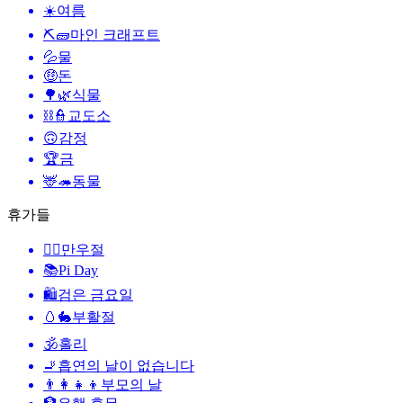
☀️
여름
⛏🧱
마인 크래프트
💦
물
🤑
돈
🌳🌿
식물
⛓️👮
교도소
🙃
감정
🏆
금
🦌🦔
동물
휴가들
🙆‍♂️
만우절
📚
Pi Day
🛍
검은 금요일
🥚🐇
부활절
🕉
홀리
🚬
흡연의 날이 없습니다
👨‍👩‍👧‍👦
부모의 날