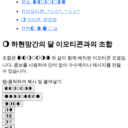
콤보: 🌒🌓🌖🌕🌔🌗🌘
카이모티콘: .*☆☆*.. * ☆☆*.
🌖 아이폰, 왓츠앱
관련🌓 🌘 🌑 🌕 🥮
🌖 하현망간의 달 이모티콘과의 조합
조합은 🌒🌓🌖🌕🌔🌗🌘 와 같이 함께 배치된 이모티콘 모음입
니다. 콤보를 사용하여 단어 없이 수수께끼나 메시지를 만들
수 있습니다.
탭/클릭하여 복사 및 붙여넣기
🌒🌓🌖🌕🌔🌗🌘
🌑🌘🌗🌖🌕🌒🌓🌔🌑
🌘🌖🌔🌒
🌖🌘
🌖🤖
🌖💡
🚜🌖