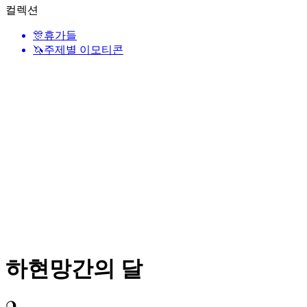
컬렉션
🎊
휴가들
🦄
주제별 이모티콘
하현망간의 달
🌖