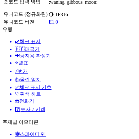
숏코드 입력 방법
:waning_gibbous_moon:
유니코드 (정규화된)
🌖 1F316
유니코드 버전
E1.0
유행
✔️
체크 표시
🇰🇷
태극기
📢
공지용 확성기
⭐
별표
⚡
번개
👍
올린 엄지
✅
체크 표시 기호
🤍
흰색 하트
☎️
전화기
7️⃣
숫자 7 키캡
주제별 이모티콘
🕸️
스파이더 맨