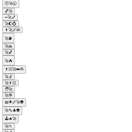
🕓🚀🕢
🏀🚀
➖🚀💅
🚀🌔💍
👨🚀🌌👰
🚀⛽️
🚀🙏
🚀🏀
🚀⛺
👨🏻🚀➡️👰
🚀🔬
🚀👨🏻
🧑🚀
🚀💬
📖🌟🌌🚀👽
🚀🔧🎩👽
🕹️🔥🚀
🚀🏃