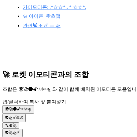
카이모티콘: .*☆☆*.. * ☆☆*.
🚀 아이폰, 왓츠앱
관련👾 ✈️ ☄️ 🥒 🛸
🚀 로켓 이모티콘과의 조합
조합은 🌍🚀🌑🌠⭐🌞🛸 와 같이 함께 배치된 이모티콘 모
탭/클릭하여 복사 및 붙여넣기
🌍🚀🌑🌠⭐🌞🛸
👽🛸⭐🚀🌌
🔧⚙️🚀
👽🚀🛸☄️