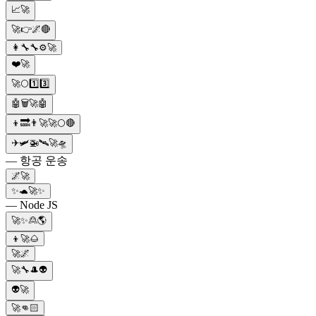
📈🚀
🚀👉🌌🔴
👩‍🔧🔧⚙️🚀
❤️🚀
🚀🌕1️⃣3️⃣
🤖🗑️🚀🤖
👦🔜👨‍🚀🚀🌕🔴
✈️🛩️🚁🛰️🚀🛸
— 항공 운송
🌌🚀
✨🐢🚀✨
— Node JS
🚀✨🙎🌎
👦🚀🌰
🚀🌌
🚀🔧🎩👽
👽🚀
🚀👊🏻