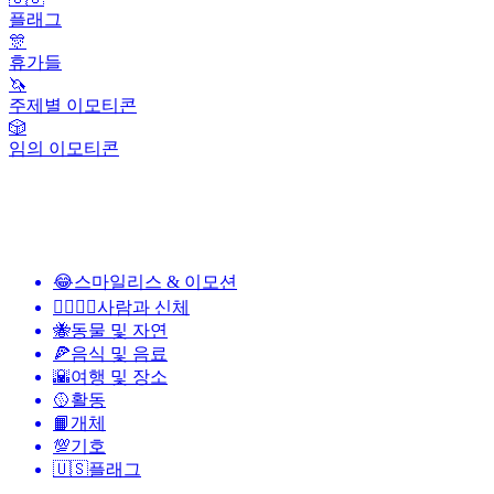
플래그
🎊
휴가들
🦄
주제별 이모티콘
🎲
임의 이모티콘
😂
스마일리스 & 이모션
👩‍❤️‍💋‍👨
사람과 신체
🐝
동물 및 자연
🍕
음식 및 음료
🌇
여행 및 장소
🥎
활동
📙
개체
💯
기호
🇺🇸
플래그