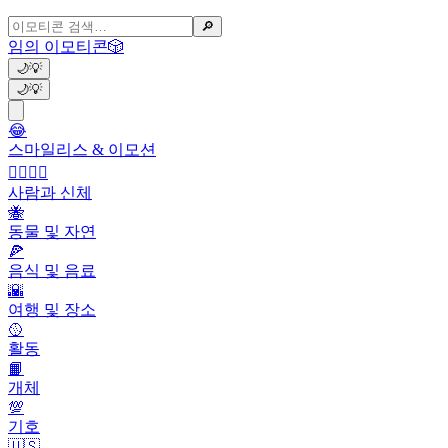
🔎
임의 이모티콘
🎲
🌙
💡
🌙
💡
😂
스마일리스 & 이모션
👩‍❤️‍💋‍👨
사람과 신체
🐝
동물 및 자연
🍕
음식 및 음료
🌇
여행 및 장소
🥎
활동
📙
개체
💯
기호
🇺🇸