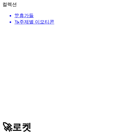
컬렉션
🎊
휴가들
🦄
주제별 이모티콘
🚀
로켓