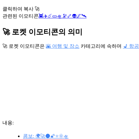
클릭하여 복사 🚀
관련된 이모티콘
👾
✈️
☄️
🥒
🛸
🔭
🦴
👽
🌌
🛰️
🚀 로켓 이모티콘의 의미
🚀 로켓 이모티콘은
🌇 여행 및 장소
카테고리에 속하며
💺 항
내용:
콤보: 🌍🚀🌑🌠⭐🌞🛸