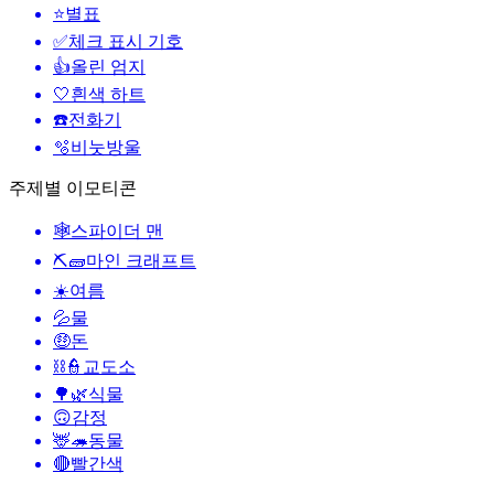
⭐
별표
✅
체크 표시 기호
👍
올린 엄지
🤍
흰색 하트
☎️
전화기
🫧
비눗방울
주제별 이모티콘
🕸️
스파이더 맨
⛏🧱
마인 크래프트
☀️
여름
💦
물
🤑
돈
⛓️👮
교도소
🌳🌿
식물
🙃
감정
🦌🦔
동물
🔴
빨간색