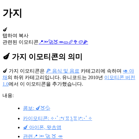
가지
🍆
탭하여 복사
관련된 이모티콘
📍
🔦
🚀
🍑
🥕
🥒
🥖
🥦
🥔
🌽
🍆 가지 이모티콘의 의미
🍆 가지 이모티콘은
🍕 음식 및 음료
카테고리에 속하며
🥑 야
채
의 하위 카테고리입니다. 유니코드는 2010년
이모티콘 버전
1.0
에서 이 이모티콘을 추가했습니다.
내용:
콤보: 🍆🍑💦
카이모티콘: ✧･ﾟ:*( ͡ꈍ ͜ʖ̫ ͡ꈍ )*:･ﾟ✧
🍆 아이폰, 왓츠앱
관련📍 🔦 🚀 🍑 🥕