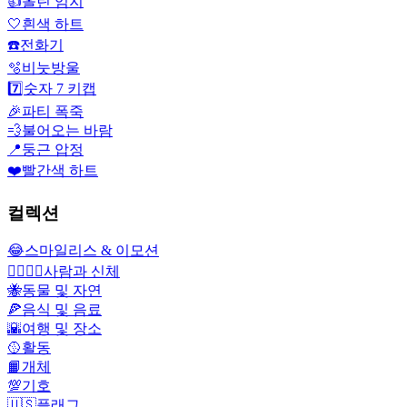
👍
올린 엄지
🤍
흰색 하트
☎️
전화기
🫧
비눗방울
7️⃣
숫자 7 키캡
🎉
파티 폭죽
💨
불어오는 바람
📍
둥근 압정
❤️
빨간색 하트
컬렉션
😂
스마일리스 & 이모션
👩‍❤️‍💋‍👨
사람과 신체
🐝
동물 및 자연
🍕
음식 및 음료
🌇
여행 및 장소
🥎
활동
📙
개체
💯
기호
🇺🇸
플래그