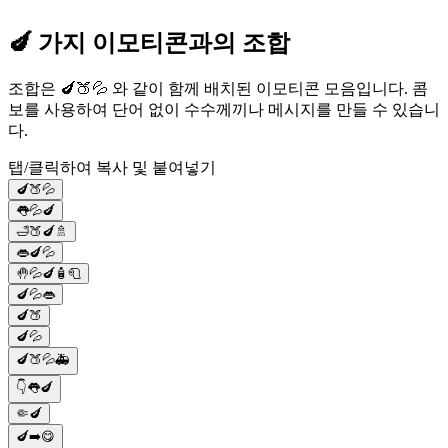
🍆 가지 이모티콘과의 조합
조합은 🍆🍑💦 와 같이 함께 배치된 이모티콘 모음입니다. 콤
보를 사용하여 단어 없이 수수께끼나 메시지를 만들 수 있습니
다.
탭/클릭하여 복사 및 붙여넣기
🍆🍑💦
👅💦🍆
🛁🍑🍆🚿
👄🍆💦
🤚💦🍆🧴🧻
🍆💦👄
🍆🍑
🍆💦
🍆🍑💦🚑
👇👅🍆
🤏🍆
🍆➡️😋