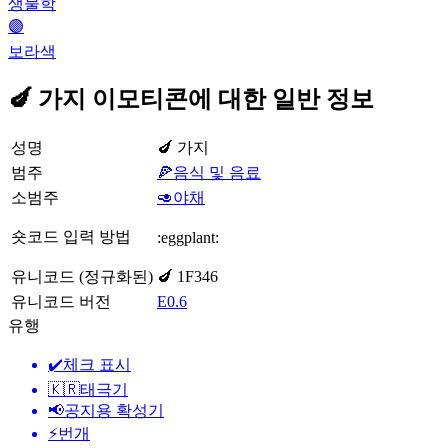
생물학
🟣
보라색
🍆 가지 이모티콘에 대한 일반 정보
성명
🍆 가지
범주
🍕음식 및 음료
소범주
🥑야채
숏코드 입력 방법
:eggplant:
유니코드 (정규화된)
🍆 1F346
유니코드 버전
E0.6
유행
✔️
체크 표시
🇰🇷
태극기
📢
공지용 확성기
⚡
번개