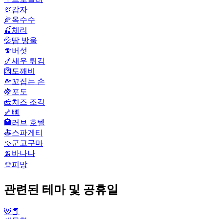
🥔
감자
🌽
옥수수
🍒
체리
💦
땀 방울
🍄
버섯
🍤
새우 튀김
👺
도깨비
🤏
꼬집는 손
🍇
포도
🧀
치즈 조각
🦴
뼈
🏩
러브 호텔
🍝
스파게티
🍠
군고구마
🍌
바나나
🫑
피망
관련된 테마 및 공휴일
🐯📕