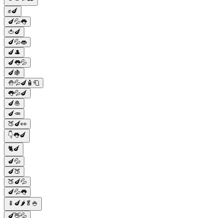
✊🍆
🍆💦👅
🍅🍆
🍆💦👄
🍆🎩
🍆👅💦
🍆🍇
🤚💦🍆🧴🧻
👅💦🍆
🍆🧆
🍆🥕
🍑🍆👀
👇👅🍆
🐈🍆
🍆💦
🍆🍑
🍑🍆💦
🍆💦👅
🍢🍆🌶️🥬🍚
🍆👋💦