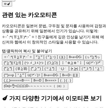
🤏🍆
관련 있는 카오모티콘
카오모티콘은 일본어 문법, 구두점 및 문자를 사용하여 감정과
상황을 공유하기 위해 일본에서 인기가 있습니다. 이렇게:
✧･ﾟ:*( ͡ꈍ ͜ʖ̫ ͡ꈍ )*:･ﾟ✧ ! 친구들에게 깊은 인상을 남기기 위해 메
신저와 웹에서 이 창의적인 스타일을 사용할 수 있습니다.
탭/클릭하여 복사 및 붙여넣기
✧･ﾟ:*( ͡ꈍ ͜ʖ̫ ͡ꈍ )*:･ﾟ✧
͡° ͜ʖ ͡°
( ͡° ͜ʖ ~)
(.)(.)
8=✊=D💦
(っ ͡❛ ͜ʖ ͡❛)っ
(͡° ͜ʖ ͡°)( ͡• ͜ʖ ͡•)
(つ .•́ _ʖ •̀.)つ
(❍ ͟ʖ❍)
╏ ” ⊚ ͟ʖ ⊚ ” ╏
ଘ(੭*ˊᵕˋ)੭* ̀ˋ
(͡° ͜ʖ ͡°)
( ͡ಥ ͜ʖ ͡ಥ)
(͡° ͜ ʖ ͡° )
( ͡~ ͜ʖ ͡°)
╰⋃╯
(• ͜ʖ•)
( ͡°_ʖ ͡°)
° ͜ʖ ͡ -
(°°)==p
° ͜ʖ ͡°
ଘ(੭*ˊᵕˋ)੭
8=✊==D💦
8==D~ {(.)}
(_(_)======B~~~
8==D
8====>
( . ) ( . )
(Oo)=👌≈口口口D--～～～～～～～（（o））
🍆 가지 다양한 기기에서 이모티콘 보기