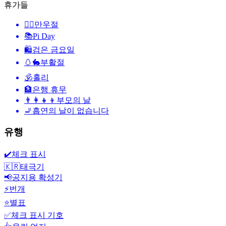
휴가들
🙆‍♂️
만우절
📚
Pi Day
🛍
검은 금요일
🥚🐇
부활절
🕉
홀리
🏦
은행 휴무
👨‍👩‍👧‍👦
부모의 날
🚬
흡연의 날이 없습니다
유행
✔️
체크 표시
🇰🇷
태극기
📢
공지용 확성기
⚡
번개
⭐
별표
✅
체크 표시 기호