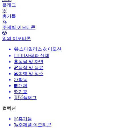
플래그
🎊
휴가들
🦄
주제별 이모티콘
🎲
임의 이모티콘
😂
스마일리스 & 이모션
👩‍❤️‍💋‍👨
사람과 신체
🐝
동물 및 자연
🍕
음식 및 음료
🌇
여행 및 장소
🥎
활동
📙
개체
💯
기호
🇺🇸
플래그
컬렉션
🎊
휴가들
🦄
주제별 이모티콘