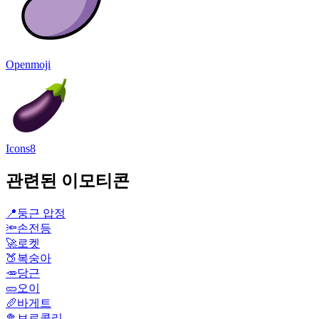
Openmoji
Icons8
관련된 이모티콘
📍
둥근 압정
🔦
손전등
🚀
로켓
🍑
복숭아
🥕
당근
🥒
오이
🥖
바게트
🥦
브로콜리