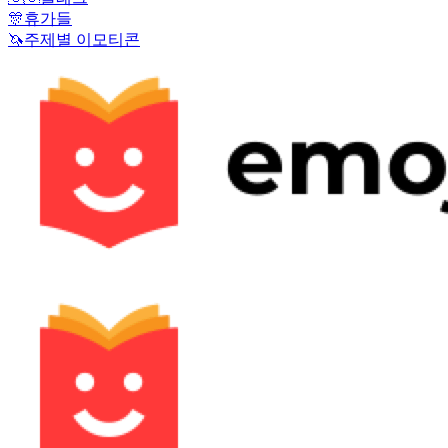
🎊
휴가들
🦄
주제별 이모티콘