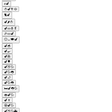
✊🍆
🍅🍆🥦🥘
🐈🍆
🍆🌶🍅
🍆🥒🧂🥬
🎉🥒🍆
🙂‍↔🍽🍆
🍆🥣
🍆🍳
🍆🥞
🍆🌳
🍆🍑💦
🍆💦👅
🍆🌙
🍆💦👅
🛏🍆👅💦
👄🍆💦
🍆🍷
🤩🍆💦
🍆🍑💦🚑