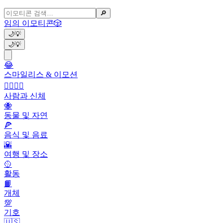
🔎
임의 이모티콘
🎲
🌙
💡
🌙
💡
😂
스마일리스 & 이모션
👩‍❤️‍💋‍👨
사람과 신체
🐝
동물 및 자연
🍕
음식 및 음료
🌇
여행 및 장소
🥎
활동
📙
개체
💯
기호
🇺🇸